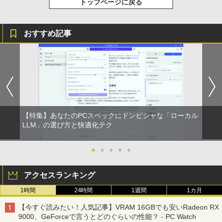
トップページに戻る
￥1,625
スーパーの裏でヤニ吸うふたり 9巻 (デジタル
版ビッグガンガンコミックス)
【Amazon.co.jp限定】 伊藤園 磨かれて、澄
おすすめ記事
みきった日本の水 2L 8本 ラベルレス [ ケース
] [ 水 ] [ ペットボトル ] [ 箱買い ] [ ストック
￥810
] [ 水分補給 ]
￥998
【特集】あなたのPCスペックにドンピシャな「ローカル
LLM」の選び方と快適化テク
●
●
●
●
●
アクセスランキング
1時間
24時間
1週間
1カ月
【今すぐ読みたい！人気記事】VRAM 16GBでも安いRadeon RX
9000、GeForceで言うとどのぐらいの性能？ - PC Watch