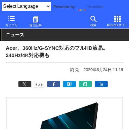
Powered by
Translate
PC Watch
半導体/周辺機器
モニター
Acer
カテゴリ
過去記事
検索
Impressサイト
ニュース
Acer、360Hz/G-SYNC対応のフルHD液晶。
240Hz/4K対応機も
劉 尭
2020年6月24日 11:19
リスト