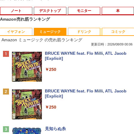
ノート
デスクトップ
モニター
本
Amazon売れ筋ランキング
イヤフォン
ミュージック
ドリンク
コミック
【期間限定破格金額！】新生活 新古品 W
【お買い物マラソ開催中！P最大31.5%還
魔王城の料理番 〜コワモテ魔族ばかりだ
1
1
1
Amazon ミュージック の売れ筋ランキング
in11搭載 パソコンノートパソコンoffice
元】五年保証 白 モバイルモニター 15.6
けど、ホワイトな職場です〜 6巻 【電
付き 初心者向けノートPC 初期設定済 1
インチ FHD 1920×1080 1080P Fast IPS
子書籍】[ ワイエム系 ]
更新日時：2026/08/09 00:06
5.6型 インテル高速CPU ランダムで発送
パネル PU保護カバー付き 非光沢 1200:1
Anker Soundcore P42i (Bluetooth 6.1)【完
BRUCE WAYNE feat. Flo Milli, ATL Jacob
メモリ4GB～ 高速SSD1TB 最大 フルHD
高コントラスト 超軽量 640g スピーカー
￥792
全ワイヤレスイヤホン/ウルトラノイズキャン
[Explicit]
Webカメラ zoom 軽量薄型 無線 型番更
内蔵 Type-C/HDMI 接続 PS5/Switch/PC/
セリング 3.5 / マルチポイント接続 / 最大40時
新で在庫処分
スマホ対応 MFP156T1F
間再生 / コンパクト形状/持ち運びに便利 / IP5
￥250
5 防塵防水位規格/PSE技術基準適合】パープ
￥12,980
￥8,999
【送料無料】現代法律実務の諸問題 令和
2
ル
7年度研修版／日本弁護士連合会
￥9,990
BRUCE WAYNE feat. Flo Milli, ATL Jacob
￥8,030
[Explicit]
NEC VKL24X-4 15.6インチ Core i3 メモ
Yoothi 互換品 液晶 13.3インチ Lenovo
2
2
リ8GB SSD 256GB Office付き Webカメ
ThinkPad L13 Gen 3 21B3 21B4 21B9
Anker Soundcore P31i ピンク
￥250
ラ テンキー Windows11 ノートパソコン
21BA 対応 1920x1200 WUXGA IPS LED
中古パソコン
LCD 液晶ディスプレイ 修理交換用液晶
￥5,990
パネル
【3千円以上送料無料】就業規則の法律実
3
￥14,800
務／石嵜信憲／平井彩
見知らぬ糸
￥9,800