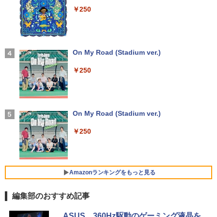
￥8,140
￥250
Anker Soundcore Liberty 5 ディープブルー
【★最大100%ポイント】【フルHD×WE
3
Bカメラ】東芝 G83/第8世代 Core i5/メ
【楽天1位 10.5/11インチ 小型 軽量】モ
3
￥14,990
モリ:8GB/16GB/SSD:256GB/512GB/1T
バイルモニター 10.5インチ 11インチ フ
B/13.3型液晶/Wi-fi/Bluetooth/USB3.1/T
ルHD 1080P 100%sRGB 400cd/m? 光沢
ちいかわ なんか小さくてかわいいやつ
4
ype-C/HDMI/中古PC 中古ノートパソコ
IPS パネル 色鮮やか 265g 超軽量 Type-
On My Road (Stadium ver.)
（4）なんか小さくてためになる豆本付き
ン Windows11 Win11正式対応
C対応 miniHDMI モニター 持ち運び サブ
特装版 （プレミアムKC） [ ナガノ ]
ディスプレイ ミニPC対応 3年保証 EVICI
￥250
V
【2026年アップグレード版】AOKIMI ワイヤ
￥26,800
￥2,420
レスイヤホン bluetooth イヤホン V12 小型
軽量 ブルートゥースHi-Fi 最大36時間再生 ぶ
￥10,999
るーとゅーす コードレス ENCノイズキャン
セリング 自動ペアリング Type-C充電 マイク
HP ProBook 450 G6 15.6型大画面フルH
On My Road (Stadium ver.)
【最大3％OFF】 【中古】 送料無料 ワイ
4
5
付き 防水 タッチ式音量調整 スポーツ/通勤/通
D テンキー 8世代Core i5-8265U NVMeS
ド版 俺たちのフィールド 全18巻 村枝賢
学/WEB会議(ホワイト)
SD512GB メモリ16GB Webカメラ内蔵
【期間限定5%OFFクーポン 8/12 10時ま
一 中古コミック 漫画 全巻セット マンガ
4
￥250
Type-C 指紋認証 HDMI Office Windows
で】 ゲーミングモニター モニター 24.5
【中古】
￥1,964
11 送料無料 中古ノートパソコン
インチ 24インチ 180Hz 180hz FHD フリ
ッカーレス 24.5型 FullHD ブルーライト
￥8,700
カット ノングレア HDMI Adaptive-Sync
￥39,600
ブラック MAXZEN MGM25IC03 マクス
Amazonランキングをもっと見る
Xiaomi シャオミ REDMI Buds 8 Lite ワイヤ
ゼン
レスイヤホン Bluetooth 5.4 ノイズキャンセ
リング ANC 36時間再生
編集部のおすすめ記事
￥11,980
【ランキング1位！】新品 ノートパソコ
5
ン VETESA Intel Celeron 6500Y メモリ
￥3,480
by Amazon 天然水 ラベルレス 500ml ×24本
薬屋のひとりごと 17巻 (デジタル版ビッグガ
ー:8GB SSD:1TB最大 15.6インチ 15.6型
ASUS、360Hz駆動のゲーミング液晶を