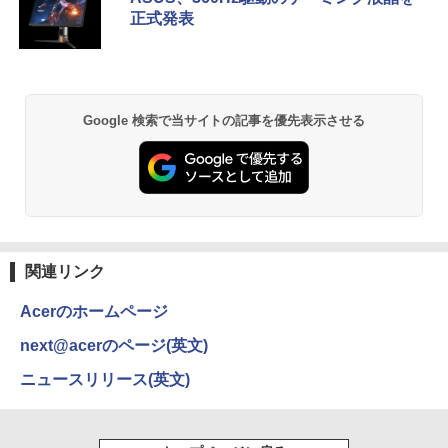
富士山の天然水 バナジウム含有 水 ミネラル
ンガンコミックス)
フルHD液晶 テンキー付き 日本語キーボ
正式発表
ウォーター ペットボトル 静岡県産 500ミリリ
ードwindows11搭載 office2024付き 初
【16%OFF！8/11 1:59まで】AOPEN ゲ
5
ットル (Smart Basic)
￥770
期設定済 IPS広視野角 無線機能 超軽量 P
ーミングモニター 23.8インチ IPS フル
C パソコン テレワーク応援
HD 非光沢 200Hz (144Hz 165Hz 対応) 0.
￥1,380
5ms sRGB 99% AMD FreeSync Premiu
m HDR10 HDMI 2.0 DisplayPort 1.2 ス
￥45,980
ピーカー・ヘッドフォン端子搭載 ゼロフ
異世界居酒屋「のぶ」(22) (角川コミックス・
Google 検索で当サイトの記事を優先表示させる
レーム スピーカー搭載 VESA 24KG3YX1
エース)
【Amazon.co.jp限定】 い・ろ・は・す 2L P
bmipx
ET ラベルレス ×8本
￥832
￥14,980
￥1,112
ONE PIECE モノクロ版 115 (ジャンプコミッ
クスDIGITAL)
by Amazon 天然水ラベルレス 2L×9本
関連リンク
￥594
￥1,117
Acerのホームページ
next@acerのページ(英文)
HUNTER×HUNTER モノクロ版 39 (ジャンプ
ニュースリリース(英文)
コミックスDIGITAL)
by Amazon 炭酸水 ラベルレス 500ml ×24本
強炭酸水 ペットボトル 500ミリリットル (Sm
art Basic)
￥572