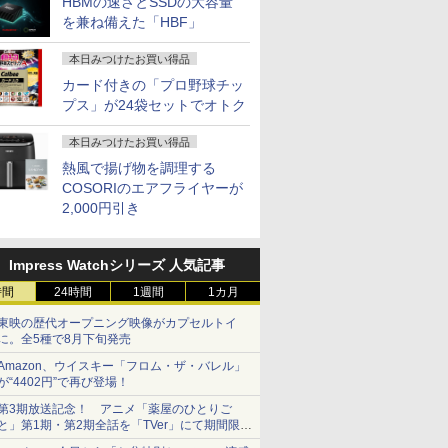
HBMの速さとSSDの大容量
を兼ね備えた「HBF」
本日みつけたお買い得品
カード付きの「プロ野球チッ
プス」が24袋セットでオトク
本日みつけたお買い得品
熱風で揚げ物を調理する
COSORIのエアフライヤーが
2,000円引き
Impress Watchシリーズ 人気記事
時間
24時間
1週間
1カ月
東映の歴代オープニング映像がカプセルトイ
に。全5種で8月下旬発売
Amazon、ウイスキー「フロム・ザ・バレル」
が“4402円”で再び登場！
第3期放送記念！ アニメ「薬屋のひとりご
と」第1期・第2期全話を「TVer」にて期間限定
で順次無料配信開始