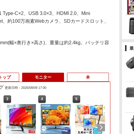
e-C×2、USB 3.0×3、HDMI 2.0、Mini
t Ethernet、約100万画素Webカメラ、SDカードスロット、
9mm(幅×奥行き×高さ)、重量は約2.4kg。バッテリ容
最
トップ
モニター
本
グ
更新日時：2026/08/09 17:00
3
3
3
4
4
4
5
5
5
6
6
6