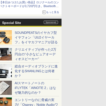
【本日みつけたお買い得品】ロジクールのコン
パクトキーボードが3,720円引き。Bluetoothで3
台接続対応
もっと見る
Special Site
SOUNDPEATSのイヤカフ型
イヤフォン「UU2イヤーカ
フ」をイヤカフマニアが語る
クリエイティブが作った2万
円台の“小さなピュアオーデ
ィオスピーカー”
総合オーディオブランドに進
化するSHANLINGとは何者
か？
AIスマートノートの
iFLYTEK「AINOTE 2」はな
ぜ魅力的なのか？
エントリーなのに脅威の実
力!「Osprey」Noble Audioワ