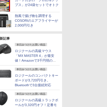
カード付きの「プロ野球チッ
プス」が24袋セットでオトク
熱風で揚げ物を調理する
COSORIのエアフライヤーが
2,000円引き
新記事
本日みつけたお買い得品
ロジクールの高級マウス
「MX MASTER 4」が最安
値！Amazonで3千円弱の割
引
本日みつけたお買い得品
ロジクールのコンパクトキー
7
7
8
8
7
9
9
10
10
ボードが3,720円引き。
Bluetoothで3台接続対応
本日みつけたお買い得品
ロジクールの高級トラックボ
ールが3,320円オフ！定番モ