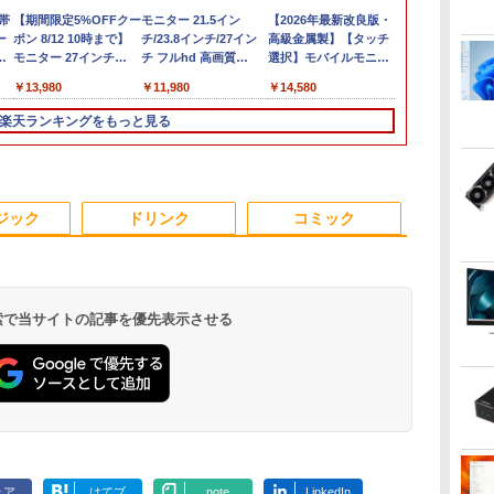
★
帯
り速
新古品ノートパソコン
【期間限定5%OFFクー
【全品最大2500円OFF
送料無料 2017年モデル
モニター 21.5イン
【マラソン値引中！国
超得2,500円OFF&P2倍
【2026年最新改良版・
【公式・直販】デスク
【新品】【楽
【展示品・代引
マウスコンピ
ーポ
ー
Intel Celeron
ポン 8/12 10時まで】
クーポン】【第8世代 i7
lenovo ideaPad C340-
チ/23.8インチ/27イン
内組立の 新品】新品
｜生活応援 パソコンバ
高級金属製】【タッチ
トップパソコン PC 新
ノートパソコ
LAVIE A23 A
15．6型 IPS
位】
S
Windows11 Pro WPS
モニター 27インチ
高性能ビジネス PC】
14IML Windows11
チ フルhd 高画質
デスクトップPC デス
ック付き｜Windows11
選択】モバイルモニタ
品 Lenovo
13世代CPU
16GB/ SSD
HD モバイル
/中
チ
Office 2024付き メモ
100Hz FHD VAパネル
Core i7 第8世代 Dell
64bit タッチパネル液
100Hz VA ノングレア
クトップパソコン ビジ
正式対応｜中古 ノート
ー 15.6インチ タッチパ
ThinkCentre neo 50q
PC Office
iiyama ブラ
￥19,800
￥13,980
￥41,999
￥26,800
￥11,980
￥62,795
￥27,800
￥14,580
￥134,800
￥29,800
￥164,800
￥15,000
TB/USB
能
拡張
リ6GB SSD256GB 14
スピーカー搭載 ブルー
OptiPlex 3060 SFF
晶 WEBカメラ HDMI
非光沢 スピーカー内蔵
ネス Ryzen5 5600GT
パソコン Windows11
ネル ワイヤレス接続
Tiny Gen 5 Core i5 メ
ソコン 初心
P1671HSC-B
GB
型 FHD Webカメラ 軽
ライト軽減 ノングレア
Office付き Win11 メモ
第8世代 Core i5 メモリ
3年保証 ディスプレイ
Windows10 11
office付 13.3型｜
電池内蔵 自立スタンド
モリ 16GB SSD
Windows11
[P1671HSCB1
楽天ランキングをもっと見る
 第
持
作
量 モバイル ビジネス
タイプ 壁掛け対応 省ス
リ16GB/32GB
ー8GB 高速
パソコンモニター PC
SSD256GB メモリ
Corei5 第8世代｜中古
モバイルモニター スタ
256GB 512GB 選択可
済 Webカメラ
【RNH】
ン
レ
出
在宅勤務 学生向け
ペース 角度調整 高視野
SSD256GB/512GB/1TB
SSD256GB 無線LAN
モニター フルハイビジ
16GB 1年保証 激安 ゲ
ノートパソコン 軽量｜
ンド ゲーミングモニタ
Windows11 Home
日本語キーボード
せ
 テ
角 178° Adaptive-Sync
USB3.0 WIFI子機付
A4サイズ 14インチ フ
ョン 21インチ 液晶モ
ーム ゲーミングパソコ
中古ノートパソコン 13
ー 1080PフルHD 高画
Pro 選択可 Microsoft
型 Intel Cel
パ
応
音
対応 MAXZEN
DVD HDMI DisplayPort
ルHD液晶 中古ノート
ニター アイリスオーヤ
ン ゲーミングPC マイ
インチ｜中古PC B5サ
質 デュアルモニター
Office 2024搭載可能
リ8GB SSD1
3
4
5
6
安い
子
MJM27CH02-F100
2画面出力 中古パソコン
パソコン 中古 パソコ
マ DT-JF *
ンクラフト ヴァロラン
イズ｜ノートパソコン
サブモニター ポータブ
送料無料 1年 3年 保証
大容量バッテ
ジック
ドリンク
コミック
線
pc デスクトップPC 本
ン【30日保証】
ト 原神 eスポーツ お
整備済み｜ノートパソ
ルモニター 選べる9パ
選択可【NortonP】
ネス 大学生 
 省電
体
しゃれ 入門用 本体の
コン
ータン
学生向け
け
み
 検索で当サイトの記事を優先表示させる
ル
ちいかわ なんか小さ
SWAN-白鳥ー完結記念
Livly Island 公式ガイ
オレンジページ 
2巻
くてかわいいやつ（7）
プレミアムセット [ 有
ドブック4 心が重なる
10/17号増
（ワイドKC） [ ナガノ
吉 京子 ]
リヴリーの世界 [ ココ
[雑誌]
]
ネ株式会社 ]
￥1,375
￥21,534
￥3,080
￥1,689
.
Anker Soundcore
見知らぬ糸
by Amazon 炭酸水
ONE PIECE モノクロ
【2026年アップグレ
On My Road
by Amazon 天然水
HUNTER×HUNTER
Xiaomi シャオミ
On My Road
【Amazon.co.jp限
スーパーの裏でヤニ吸
Liberty 5 ミッドナイ
ラベルレス 500ml
版 115 (ジャンプコミ
ード版】AOKIMI ワ
(Stadium ver.)
ラベルレス 2L×9本
モノクロ版 39 (ジャ
REDMI Buds 8 Lite ワ
(Stadium ver.)
定】 伊藤園 磨かれ
うふたり 9巻 (デジタル
￥250
トブラック
×24本 強炭酸水 ペッ
ックスDIGITAL)
イヤレスイヤホン
ンプコミックス
イヤレスイヤホン
て、澄みきった日本の
版ビッグガンガンコミ
￥250
￥1,117
￥250
ェア
はてブ
note
LinkedIn