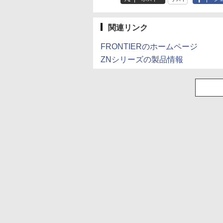
×8本
水 バナジウム含有 
￥250
￥1,112
￥770
￥250
￥1,380
￥832
ミネラルウォーター
ペットボトル 静岡県
産 500ミリリットル
関連リンク
(Smart Basic)
FRONTIERのホームページ
ZNシリーズの製品情報