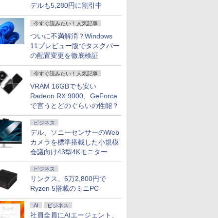
デルも5,280円に割引中
天1位！】
不可】 NEC 23.8型 デスクトップパソコン
ューター
Xiaomi シャオミ
MAXZEN モニター 27
福袋機種店長お任せ
モバイル式ゲーミング
【短納期】【公式・直販】ゲーミング デスク
超得2,500円OFF&P2倍
【期間限定5%OFFク
中古ノート
JAPANNE
ン 新品第
2365 Windows 11/ Ryzen 7 7730U / メモリ
方式 フル
REDMI Pad 2
インチ 144Hz WQHD
【CPU 第12世代 第11
モニター モバイルモニ
ン PC 新品 Lenovo LOQ Tower 26ADR10 Ge
｜第8世代 office付き
ーポン 8/12 10時ま
ンテル Cele
チ IPSパ
今すぐ読みたい！人気記事
搭載ノート
512GB/ Office付き/ ファインブラック
モニター
6+128GB ラベンダーパ
FastIPS HDMI2.0
世代 第10世代 第8世代
ター 18.5インチ 100Hz
5050 AMD Ryzen 7 8745HX メモリ 16GB SS
｜楽天1位 三冠獲得｜
で】 ゲーミングモニタ
i5 Window
165Hz/1m
付きノートパ
ック
ープル 11型Androidタ
DP1.4 sRGB100％ フ
Core i5 選べる】【13.3
高速応答 ディスプレイ
Windows11 送料無料 1年保証【NortonP】
豪華特典付き｜最大
ー モニター 27インチ
Office 2
応 フルHD(1
ついに不満解消？Windows
￥29,981
￥15,980
￥25,990
￥16,990
￥219,800
￥29,800
￥18,780
￥11,980
￥17,980
者向け
1J
ブレット
リッカーレス ブルーラ
インチ 15.6インチ 選べ
大画面 ゲーミングモニ
180日保証｜Core i5 第
180Hz 180hz WQHD
リ4GB/8G
解像度 ゲ
11プレビュー版でタスクバー
 初期設定
J]
6GB/128GB/WiFi
イトカット 非光沢
る 】【メモリー16GB
ター 1080P IPS液晶パ
8世代｜中古ノートパ
フリッカーレス 27型
可 SSD12
ター(ピンク)
の配置変更を徹底検証
 zoom
VHU5864JP
Adaptive-Sync
8GB 選べる】【SSD
ネル 自立スタンド サブ
ソコン Windows11
ブルーライトカット ノ
択可 15.
IPS238G1
 14.1
MJM27IC03-Q144 マク
512GB 256GB 選べ
モニター 100%sRGB
office付き｜15.6型 テ
ングレア HDMI
ビジネス 
HDMI DP 
今すぐ読みたい！人気記事
eron メモ
スゼン xp10n
る】【Windows11 &
FreeSync HDR Type-C
ンキー付き｜ノートパ
Adaptive-Sync ブラッ
生向け 初
HDR PS5
TB(最大)
Win10 選べる】 【中古
HDMI テレワーク
ソコンWindows11 第8
ク MAXZEN
店長おまか
HD:120H
VRAM 16GBでも安い
7
8
9
10
リービジ
パソコン中古PC】
世代｜ノートパソコン
MGM27IC02 マクスゼ
ノートPC 
整 ピボット
Radeon RX 9000、GeForce
プレゼント
Webカメラ付き 無線
｜パソコン｜PC｜中古
ン
コン 中古P
HDMIケー
で言うとどのぐらいの性能？
Wi-Fi付き Office付き
PC
ク オフィ
ワイト)【
ビジネス
デル、ソニーセンサーのWeb
カメラを標準搭載した小規模
会議向け43型4Kモニター
2026
STAR WARS マンダロ
ハヤブサ消防団 森へ
100日後に英語がもの
ゼンリン住
刊＜グレー＞
リアンとグローグー [
つづく道 【電子書籍】
になる1日10分 ネイ
判 千葉県
ビジネス
ジェフリー・ブラウン
[ 池井戸潤 ]
ティブ英語書き写し [
2（西） 
リンクス、6万2,800円で
]
ブレット・リンゼイ ]
202602 12
￥1,870
￥2,200
￥1,980
￥31,680
Ryzen 5搭載のミニPC
AI
ビジネス
社員全員にAIエージェント、