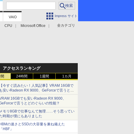
Impress サイト
全カテゴリ
CPU
Microsoft Office
アクセスランキング
時間
24時間
1週間
1カ月
【今すぐ読みたい！人気記事】VRAM 16GBで
も安いRadeon RX 9000、GeForceで言うとど
のぐらいの性能？ - PC Watch
VRAM 16GBでも安いRadeon RX 9000、
GeForceで言うとどのぐらいの性能？
メモリ8GBで仕事なんて無理……そう思ってい
た時期が僕にもありました
HBMの速さとSSDの大容量を兼ね備えた
「HBF」