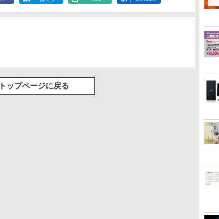
水
トボトル 500ミリリ
bluetooth イヤホン
DIGITAL)
Bluetooth 5.4 ノイズ
水 2L 8本 ラベルレス [
ックス)
￥14,990
￥1,625
￥594
￥1,964
￥572
￥3,480
￥998
￥810
ットル (Smart
V12 小型軽量 ブルー
キャンセリング ANC
ケース ] [ 水 ] [ ペット
Basic)
トゥースHi-Fi 最大
36時間再生
ボトル ] [ 箱買い ] [ ス
36時間再生 ぶるーと
トック ] [ 水分補給 ]
ゅーす コードレス
ENCノイズキャンセ
リング 自動ペアリン
グ Type-C充電 マイ
ク付き 防水 タッチ式
音量調整 スポーツ/通
勤/通学/WEB会議(ホ
トップページに戻る
ワイト)