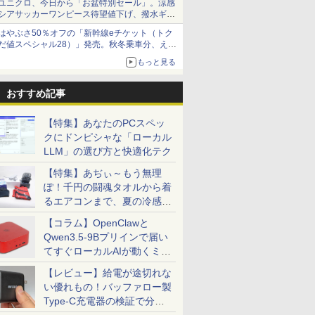
ユニクロ、今日から「お盆特別セール」。涼感
シアサッカーワンピース待望値下げ、撥水ギア
ショーツは1990円に
はやぶさ50％オフの「新幹線eチケット（トク
だ値スペシャル28）」発売。秋冬乗車分、えき
ねっと限定
もっと見る
おすすめ記事
【特集】あなたのPCスペッ
クにドンピシャな「ローカル
LLM」の選び方と快適化テク
【特集】あぢぃ～もう無理
ぽ！千円の闘魂タオルから着
るエアコンまで、夏の冷感グ
ッズ一挙紹介
【コラム】OpenClawと
Qwen3.5-9Bプリインで届い
てすぐローカルAIが動くミニ
PC「SER9 Pro」
【レビュー】給電が途切れな
い優れもの！バッファロー製
Type-C充電器の検証で分か