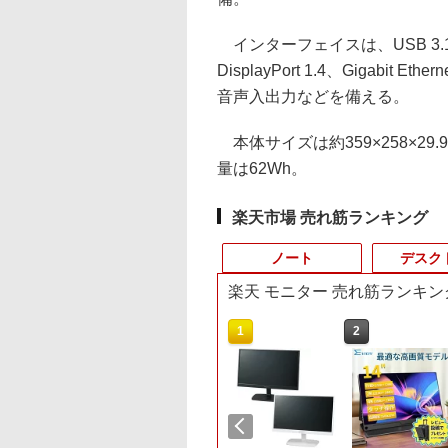
インターフェイスは、USB 3.1 Typ
DisplayPort 1.4、Gigabi
音声入出力などを備える。
本体サイズは約359×258×29.
量は62Wh。
楽天市場 売れ筋ランキング
ノート
デスク
楽天 モニター 売れ筋ランキン
10
10
1
1
1
2
2
2