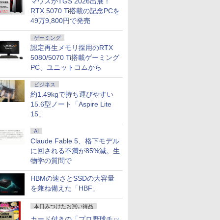
マウスがTGS 2026出展！
oom 日本語キ
元パーティーメンバー
メモリ16GB SSD1TB Office
リー内蔵 無線接続 12モデル
集 eスポーツ 初心者 一式 ゲーミング
料】
HDMI端子 Type-C Wi-Fi
ミングディスプレイ モニタ
Core i7 第11世代 
1ms(MPRT) 12
RTX 5070 Ti搭載の記念PCを
 Intel
と世界に復讐＆『ざま
付きパソコン
選択 非光沢 IPSパネル Type-
パソコン デスクトップパソコン
Bluetooth 初期設定済み 届
ー 液晶 VESA 壁掛け 144hz
Office付き Wind
ブルーライトフ
49万9,800円で発売
モリ8GB
ぁ！』します！【電子
MicrosoftOffice2024可 日本
C HDMI 軽量 薄型 リモート
いてすぐ使える Windows11
PS5 Switch PR02 GH-
DELL Latitude
ーFreeSync & 
大) 大容量バッテ
書籍】
語配列キーボード/Webカメ
ワーク ディスプレイ 持ち運
Pro 64bit 送料無料 半年保証
ELCG238B-WH
パソコン 中古 P
高輝度400cd/m²
ゲーミング
大学生 プレゼ
ラ/USB 3.0 /HDMI 5GWIFI
び ポータブルモニター
付 厳選中古パソコン
中古ノートPC SS
HDMI×2 DP×1.4
認定再生メモリ採用のRTX
Bluetooth ノートパソコン
リ32GB デル
H27T22C 3年保
5080/5070 Ti搭載ゲーミング
PC、ユニットコムから
ビジネス
約1.49kgで持ち運びやすい
15.6型ノート「Aspire Lite
15」
AI
Claude Fable 5、格下モデル
に回される不満が85%減。生
物学の質問で
HBMの速さとSSDの大容量
を兼ね備えた「HBF」
本日みつけたお買い得品
カード付きの「プロ野球チッ