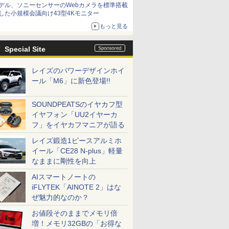
デル、ソニーセンサーのWebカメラを標準搭載
した小規模会議向け43型4Kモニター
もっと見る
Special Site
レイズのパワーデザインホイ
ール「M6」に新色登場!!
SOUNDPEATSのイヤカフ型
イヤフォン「UU2イヤーカ
フ」をイヤカフマニアが語る
レイズ鍛造1ピースアルミホ
イール「CE28 N-plus」軽量
なままに剛性を向上
AIスマートノートの
iFLYTEK「AINOTE 2」はな
ぜ魅力的なのか？
お値段そのままでメモリ倍
増！メモリ32GBの「お得な