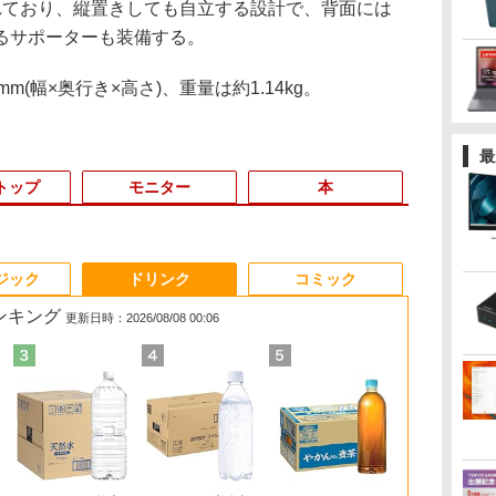
ており、縦置きしても自立する設計で、背面には
るサポーターも装備する。
mm(幅×奥行き×高さ)、重量は約1.14kg。
最
トップ
モニター
本
3
3
3
4
3
4
4
5
1
1
1
6
ジック
ドリンク
コミック
ランキング
更新日時：2026/08/08 00:06
ど
色選べる新品
0円値下げ／＼
1日まで限定価格／ゲーミングPC
辺境の貧乏伯爵に嫁ぐ
【最新Office2024】Lenovo
＼セール中6000円OFF／ グ
楽譜 吹奏楽J−POP 好
LENOVO レノボ ThinkStation
【1500円OFFクーポン】
【2,000円クーポン＋P最大
ふかふかダンジョン攻
【新品】【楽
ポイント10倍
中古品 | 2
魔女と傭兵（9
ど
デル！
6年最新の超軽
新品 RTX5060 Ryzen7 5700X
ことになったので領地
ThinkPad L15 Gen3 第12世
リーンハウス ゲーミングモ
きすぎて滅！〔Grade
PGX(30KL0005JP)
【やや訳有】【WEBカメラ
31.5%還元！】ゲーミングモ
略記〜俺の異世界転生
トパソコン 新
Windows 11 
モニター | 
子書籍】[ 宮木
〜
595 15.6インチ
バイルモニター
16GB SSD500GB Windows11
改革に励みます〜the
代 Core i5 メモリ16GB 爆速
ニター ディスプレイ ホワイ
3〕／M！LK【沖縄・
+フルHD】中古ノートパソコ
ニター 27インチモニター 液
冒険譚〜/ 20 【電子書
CPU搭載ノートP
OptiPlex シ
長におまかせ
￥961,000
￥792
典
N95
HD 4K
トップPC モニター付き 23.8型
letter from Boule〜
新品 SSD 1TB 15.6型 液晶 テ
ト 23.8型 165Hz フルHD
離島以外送料無料】
ン 中古パソコン 13.3インチ
晶ディスプレイ WQHD
籍】[ KAKERU ]
きノートパソ
第3世代 3770
べく細いのを
,070
￥726
￥59,800
￥19,980
￥5,940
￥62,800
￥23,731
￥792
￥29,800
￥19,800
￥5,280
書
80IPS液晶 最大
チパネル バッテ
 100Hz 1年保証 高性能 配信 動画編
5【電子書店共通特典イ
ンキー搭載 Webカメラ内蔵
1920x1080 ノングレア ゲー
SSD256GB メモリ16GB
(2560x1440) Fast IPS 200Hz
け Windows
8G/HDD500
【VGAケーブ