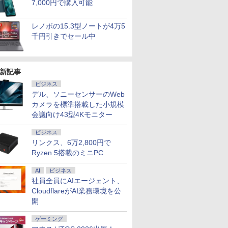
7,000円で購入可能
レノボの15.3型ノートが4万5
千円引きでセール中
新記事
ビジネス
デル、ソニーセンサーのWeb
カメラを標準搭載した小規模
会議向け43型4Kモニター
7
2
2
2
8
3
3
9
3
4
4
10
ビジネス
リンクス、6万2,800円で
Ryzen 5搭載のミニPC
AI
ビジネス
社員全員にAIエージェント、
CloudflareがAI業務環境を公
天1位！】ノー
 送料無料 中古パソコン
4インチワイド液晶
） 【電
信じていた仲間達にダ
本日15倍！2色選べる新品
＼本日限定500円値下げ／＼
＼11日まで限定価格／ゲーミングPC
楽譜 【取寄品】吹奏楽
【最新Office2024】Lenovo
＼セール中6000円OFF／ グ
楽譜 【取寄品】
LENOVO レノボ ThinkSta
【1500円OFF
【2,000円クー
【楽天ブッ
開
品第13世代
Pro 64bit 搭載 DELL
黒色系で品番は店
真人 ]
ンジョン奥地で殺され
2026年最新モデル！
楽天1位！2026年最新の超軽
セット 新品 RTX5060 Ryzen7 5700X
セレクション 豊臣兄
ThinkPad L15 Gen3 第12世
リーンハウス ゲーミングモ
POP−286 J−POP−秋う
PGX(30KL0005JP)
【やや訳有】【W
31.5%還元！】
典】生田斗
C Office付
リーズ（7010等） Core i7
！枠部分はなる
かけたがギフト『無限
Pasoeco PR1595 15.6インチ
量超薄型／モバイルモニター
メモリ16GB SSD500GB Windows11
弟！メインテーマ
代 Core i5 メモリ16GB 爆速
ニター ディスプレイ ホワイ
たコレクション【沖
+フルHD】中古
ニター 27インチ
サリーブッ
￥961,000
コン 初心者向
 3.4G/メモリ
選びます！
ガチャ』でレベル9999
第13世代Intel N95
15.6インチ フルHD 4K
デスクトップPC モニター付き 23.8型
〔Grade 3．5〕【沖
新品 SSD 1TB 15.6型 液晶 テ
ト 23.8型 165Hz フルHD
縄・離島以外送料無
ン 中古パソコン 
晶ディスプレイ 
』(アザー
ゲーミング
￥792
￥55,800
￥12,480
￥181,070
￥6,490
￥59,800
￥19,980
￥6,578
￥62,800
￥23,731
￥6,820
11 初期設定済
GB/DVD-ROM/激安セール
ル付属】【30
の仲間達を手に入れて
FHD1920*1080IPS液晶 最大
144Hz タッチパネル バッテ
IPS 100Hz 1年保証 高性能 配信 動画編
縄・離島以外送料無
ンキー搭載 Webカメラ内蔵
1920x1080 ノングレア ゲー
料】
SSD256GB メモ
(2560x1440) Fas
1枚) [ 生田