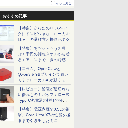
もっと見る
おすすめ記事
【特集】あなたのPCスペッ
クにドンピシャな「ローカル
LLM」の選び方と快適化テク
【特集】あぢぃ～もう無理
ぽ！千円の闘魂タオルから着
るエアコンまで、夏の冷感グ
ッズ一挙紹介
【コラム】OpenClawと
Qwen3.5-9Bプリインで届い
てすぐローカルAIが動くミニ
PC「SER9 Pro」
【レビュー】給電が途切れな
い優れもの！バッファロー製
Type-C充電器の検証で分か
ったこと
【特集】電源内蔵で0.9Lの衝
撃。Core Ultra X7の性能を極
限まで引き出したミニ
PC「GPD BOX」