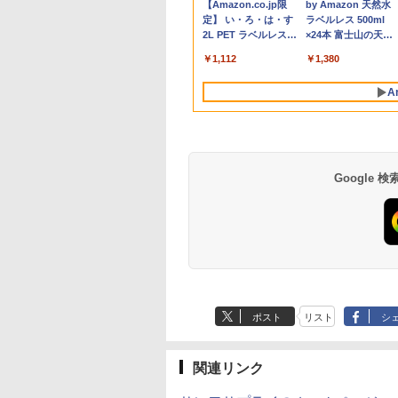
Anker Soundcore
BRUCE WAYNE feat.
【Amazon.co.jp限
Anker Soundcore
BRUCE WAYNE feat
by Amazon 天然水
グ
C Wi-Fi
レイ モニタ
Core i7 第11世代 Microsoft
1ms(MPRT) 124%sRGB 低
Webカメラ zoom 日本語キ
日保証】
籍】[ 目黒三吉 ]
メモリ16GB SSD
リー内蔵 無線接
集 e
P40i オフホワイト
Flo Milli, ATL Jacob
定】 い・ろ・は・す
P31i ホワイト
Flo Milli, ATL Jacob
ラベルレス 500ml
初期設定済み 届
掛け 144hz
Office付き Windows11
ブルーライトフリッカーフリ
ーボード 14.1型 Intel
付きパソコン
選択 非光沢 IPS
パソ
[Explicit]
2L PET ラベルレス
[Explicit]
×24本 富士山の天然
indows11
02 GH-
DELL Latitude 7320 ノート
ーFreeSync & G-Sync対応
Celeron メモリ8GB
MicrosoftOff
C HDMI 軽量
￥7,990
￥5,990
×8本
水 バナジウム含有 
料無料 半年保証
パソコン 中古 PC パソコン
高輝度400cd/m² PS5対応
SSD1TB(最大) 大容量バッテ
語配列キーボー
ワーク ディス
￥250
￥1,112
￥250
￥1,380
ミネラルウォーター
コン
中古ノートPC SSD1TB メモ
HDMI×2 DP×1.4 KTC
リービジネス 大学生 プレゼ
ラ/USB 3.0 /H
び ポータブル
ペットボトル 静岡県
リ32GB デル
H27T22C 3年保証
ント 学生向け
Bluetooth
A
産 500ミリリットル
(Smart Basic)
Google
薬屋のひとりごと 17
異世界居酒屋「の
巻 (デジタル版ビッグ
ぶ」(22) (角川コミッ
ガンガンコミックス)
クス・エース)
ポスト
リスト
シ
￥770
￥832
関連リンク