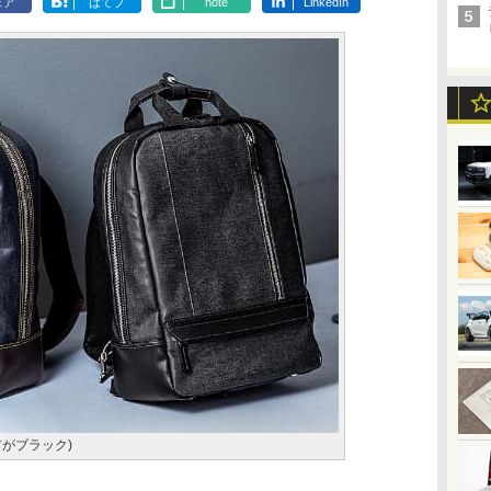
ェア
はてブ
note
LinkedIn
、右がブラック)