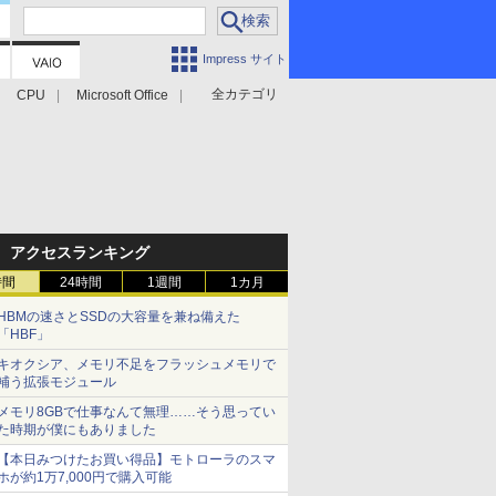
Impress サイト
全カテゴリ
CPU
Microsoft Office
アクセスランキング
時間
24時間
1週間
1カ月
HBMの速さとSSDの大容量を兼ね備えた
「HBF」
キオクシア、メモリ不足をフラッシュメモリで
補う拡張モジュール
メモリ8GBで仕事なんて無理……そう思ってい
た時期が僕にもありました
【本日みつけたお買い得品】モトローラのスマ
ホが約1万7,000円で購入可能