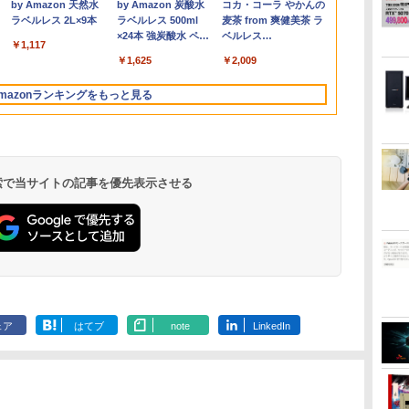
.
Anker Soundcore
On My Road
by Amazon 天然水
【2026年アップグレ
On My Road
by Amazon 炭酸水
Xiaomi シャオミ
BUGS LIFE
コカ・コーラ やかんの
1TB Office
続 12モデル
スポーツ 初心者 一式 ゲーミング
ラスト付】 【電子書
HDMI端子 Type-C Wi-Fi
ミングディスプレイ モニタ
Core i7 第11世代 Microsoft
1ms(MPRT) 124%sRGB 低
Webカメラ z
日保証】
Liberty 5 ミッドナイ
(Stadium ver.)
ラベルレス 2L×9本
ード版】AOKIMI ワ
(Stadium ver.)
ラベルレス 500ml
REDMI Buds 8 Lite ワ
麦茶 from 爽健美茶 ラ
パネル Type-
コン デスクトップパソコン
籍】[ 深山じお ]
Bluetooth 初期設定済み 届
ー 液晶 VESA 壁掛け 144hz
Office付き Windows11
ブルーライトフリッカーフリ
ーボード 14.1型
￥250
トブラック
イヤレスイヤホン
×24本 強炭酸水 ペッ
イヤレスイヤホン
ベルレス
ice2024可 日本
 薄型 リモート
いてすぐ使える Windows11
PS5 Switch PR02 GH-
DELL Latitude 7320 ノート
ーFreeSync & G-Sync対応
Celeron メ
￥250
￥1,117
￥250
水
bluetooth イヤホン
トボトル 500ミリリ
Bluetooth 5.4 ノイズ
650mlPET×24本
ド/Webカメ
プレイ 持ち運
Pro 64bit 送料無料 半年保証
ELCG238B-WH
パソコン 中古 PC パソコン
高輝度400cd/m² PS5対応
SSD1TB(最
￥14,990
￥2,599
￥1,625
￥3,480
￥2,009
V12 小型軽量 ブルー
ットル (Smart
キャンセリング ANC
DMI 5GWIFI
モニター
付 厳選中古パソコン
中古ノートPC SSD1TB メモ
HDMI×2 DP×1.4 KTC
リービジネス 
トゥースHi-Fi 最大
Basic)
36時間再生
 ノートパソコン
リ32GB デル
H27T22C 3年保証
ント 学生向け
mazonランキングをもっと見る
36時間再生 ぶるーと
ゅーす コードレス
ENCノイズキャンセ
リング 自動ペアリン
グ Type-C充電 マイ
ク付き 防水 タッチ式
 検索で当サイトの記事を優先表示させる
音量調整 スポーツ/通
勤/通学/WEB会議
6.0(オフホワイト)
ONE PIECE モノクロ
HUNTER×HUNTER
スーパーの裏でヤニ吸
版 115 (ジャンプコミ
モノクロ版 39 (ジャ
うふたり 9巻 (デジタル
ックスDIGITAL)
ンプコミックス
版ビッグガンガンコミ
ェア
はてブ
note
LinkedIn
DIGITAL)
ックス)
￥594
￥572
￥810