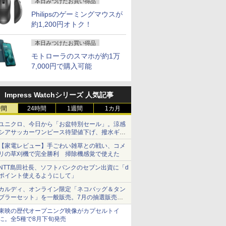
本日みつけたお買い得品
Philipsのゲーミングマウスが
約1,200円オトク！
本日みつけたお買い得品
モトローラのスマホが約1万
7,000円で購入可能
Impress Watchシリーズ 人気記事
時間
24時間
1週間
1カ月
ユニクロ、今日から「お盆特別セール」。涼感
シアサッカーワンピース待望値下げ、撥水ギア
ショーツは1990円に
【家電レビュー】手ごわい雑草との戦い、コメ
リの草刈機で完全勝利 掃除機感覚で使えた
NTT島田社長、ソフトバンクのセブン出資に「d
ポイント使えるようにして」
カルディ、オンライン限定「ネコバッグ＆タン
ブラーセット」を一般販売。7月の抽選販売の
当選無効分
東映の歴代オープニング映像がカプセルトイ
に。全5種で8月下旬発売