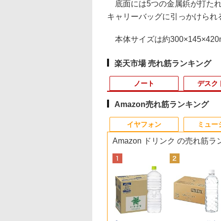
底面には5つの金属鋲が打たれ
キャリーバッグに引っかけられ
本体サイズは約300×145×420
楽天市場 売れ筋ランキング
ノート
デスク
Amazon売れ筋ランキング
3
4
4
10
1
1
1
1
2
2
2
2
イヤフォン
ミュー
Amazon ドリンク の売れ筋
C
24】Lenovo
円OFF／ グ
 【取寄品】
LENOVO レノボ ThinkStation
【1500円OFFクーポン】
【2,000円クーポン＋P最大
【楽天ブックス限定特
【新品】【楽天1位！】ノー
ポイント10倍 送料無料 中古パソコン
中古品 | 24インチワイド液晶
数学 大学入試問題解答
町人Aは悪役令嬢を
本日15倍！2
＼本日限定50
＼1
X
 Gen3 第12世
ゲーミングモ
−286 J−POP−秋う
PGX(30KL0005JP)
【やや訳有】【WEBカメラ
31.5%還元！】ゲーミングモ
典】生田斗真 アニバー
トパソコン 新品第13世代
Windows 11 Pro 64bit 搭載 DELL
モニター | 黒色系で品番は店
集 2026 国公立大編
うしても救いたい〜
2026年最新モ
楽天1位！202
セット 
1
モリ16GB 爆速
レイ ホワイ
レクション【沖
+フルHD】中古ノートパソコ
ニター 27インチモニター 液
サリーブック『 余白
CPU搭載ノートPC Office付
OptiPlex シリーズ（7010等） Core i7
長におまかせ！枠部分はなる
ぶと空と氷の姫君
Pasoeco PR1
量超薄型／モ
メモリ
￥961,000
￥5,665
型
15.6型 液晶 テ
z フルHD
離島以外送料無
ン 中古パソコン 13.3インチ
晶ディスプレイ WQHD
』(アザーカット生写真
きノートパソコン 初心者向
第3世代 3770 3.4G/メモリ
べく細いのを選びます！
10【電子書店共通特
第13世代Intel 
15.6インチ フル
デスク
578
￥62,800
￥23,731
￥6,820
￥29,800
￥19,800
￥5,280
￥726
￥55,800
￥12,480
￥181
画編
bカメラ内蔵
ノングレア ゲー
SSD256GB メモリ16GB
(2560x1440) Fast IPS 200Hz
1枚) [ 生田斗真 ]
け Windows11 初期設定済
8G/HDD500GB/DVD-ROM/激安セール
【VGAケーブル付属】【30
イラスト付】 【電子
FHD1920*10
144Hz タッ
IPS