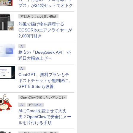
プス」が24袋セットでオトク
本日みつけたお買い得品
熱風で揚げ物を調理する
COSORIのエアフライヤーが
2,000円引き
AI
格安の「DeepSeek API」が
近日大幅値上げへ
AI
ChatGPT、無料プランもテ
キストチャットが無制限に。
GPT-5.6 Solも改善
OpenClawで試したいアレコレ
AI
ビジネス
AIにGmailを読ませて大丈
夫？OpenClawで安全にメー
ルを片付ける手順