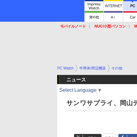
モバイルノート
NUC/小型パソコン
M
SSD
キーボード
マウス
PC Watch
半導体/周辺機器
その他
ニュース
Select Language
▼
サンワサプライ、岡山