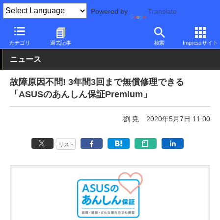
Powered by
Translate
PC Watch
パソコン/タブレット/スマートフォン
モバイルノート
カテゴリ
過去記事
検索
Impressサイト
ニュース
故障原因不問! 3年間3回まで無償修理できる
「ASUSのあんしん保証Premium」
劉 尭
2020年5月7日 11:00
リスト