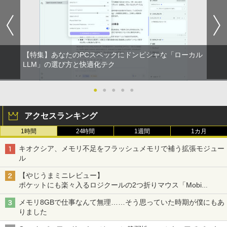
で描きました [ momo ]
ベルレス 650mlPET×24本
￥250
￥594
Xiaomi シャオミ REDMI Buds 8 Lite ワイヤ
￥1,518
￥1,653
レスイヤホン Bluetooth 5.4 ノイズキャンセ
リング ANC 36時間再生
【特集】あなたのPCスペックにドンピシャな「ローカル
￥2,980
LLM」の選び方と快適化テク
●
●
●
●
●
アクセスランキング
1時間
24時間
1週間
1カ月
キオクシア、メモリ不足をフラッシュメモリで補う拡張モジュー
ル
【やじうまミニレビュー】
ポケットにも楽々入るロジクールの2つ折りマウス「Mobi
Fold」。その気になるギミックとは？
メモリ8GBで仕事なんて無理……そう思っていた時期が僕にもあ
りました