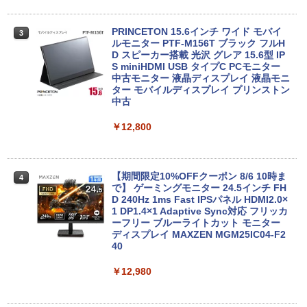
￥12,800
PRINCETON 15.6インチ ワイド モバイ
3
ノートパソコン 最新 Windows11 15.6型
ルモニター PTF-M156T ブラック フルH
3
NEC VersaPro 第七世代 Corei3 メモリ4
hp ProDesk 600 G5 SFF Core i5-8500
D スピーカー搭載 光沢 グレア 15.6型 IP
3
GB SSD128GB 無線LAN HDMI Bluetoo
3GHz 8GB 256GB(SSD) DisplayPort x
S miniHDMI USB タイプC PCモニター
th USB3.0 SDカード Office バーサプロ
2/アナログRGB出力 DVD+-RW Window
中古モニター 液晶ディスプレイ 液晶モニ
ノートPC パソコン 中古パソコン 中古PC
s11 Pro 64bit 【中古】【20260304】
ター モバイルディスプレイ プリンストン
Win11 オフィス 中古 格安
中古
￥27,000
￥8,980
￥12,800
Lenovo ThinkCentre M70q Tiny【Cor
4
中古ノートパソコン パナソニック Let's
e i5-10400T/メモリ8GB(DDR4)/M.2 SS
【期間限定10%OFFクーポン 8/6 10時ま
4
4
note SV7 第8世代 Core i5 Windows11
D256GB/Win11Pro 64bit】中古/送料無
で】 ゲーミングモニター 24.5インチ FH
Pro WPS Office 2024付き メモリ8GB S
料 ※沖縄・離島を除く
D 240Hz 1ms Fast IPSパネル HDMI2.0×
SD256GB/1TB選択可 12型 無線LAN HD
1 DP1.4×1 Adaptive Sync対応 フリッカ
MI 軽量 モバイル ビジネス 在宅勤務 学生
ーフリー ブルーライトカット モニター
￥33,000
向け
ディスプレイ MAXZEN MGM25IC04-F2
40
￥15,800
￥12,980
【期間限定P15倍+最大10%OFFクーポ
5
ン】 【3年保証】HP ELITEDESK 800 G
6 DM SSD256GB メモリ16GB Core i3