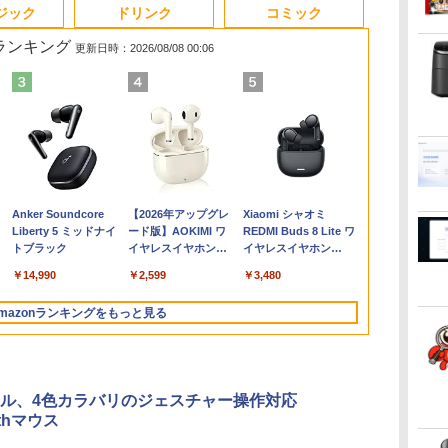
3
3
3
4
3
4
4
5
1
1
1
6
ジック
ドリンク
コミック
筋ランキング
更新日時：2026/08/08 00:06
ど
色選べる新品
0円値下げ／＼
1日まで限定価格／ゲーミングPC
辺境の貧乏伯爵に嫁ぐ
【最新Office2024】Lenovo
＼セール中6000円OFF／ グ
楽譜 吹奏楽J−POP 好
LENOVO レノボ ThinkStation
【1500円OFFクーポン】
【2,000円クーポン＋P最大
ふかふかダンジョン攻
【新品】【楽
ポイント10倍
中古品 | 2
魔女と傭兵（9
ど
デル！
6年最新の超軽
新品 RTX5060 Ryzen7 5700X
ことになったので領地
ThinkPad L15 Gen3 第12世
リーンハウス ゲーミングモ
きすぎて滅！〔Grade
PGX(30KL0005JP)
【やや訳有】【WEBカメラ
31.5%還元！】ゲーミングモ
略記〜俺の異世界転生
トパソコン 新
Windows 11 
モニター | 
子書籍】[ 宮木
〜
595 15.6インチ
バイルモニター
16GB SSD500GB Windows11
改革に励みます〜the
代 Core i5 メモリ16GB 爆速
ニター ディスプレイ ホワイ
3〕／M！LK【沖縄・
+フルHD】中古ノートパソコ
ニター 27インチモニター 液
冒険譚〜/ 20 【電子書
CPU搭載ノートP
OptiPlex シ
長におまかせ
￥961,000
￥792
典
N95
HD 4K
トップPC モニター付き 23.8型
letter from Boule〜
新品 SSD 1TB 15.6型 液晶 テ
ト 23.8型 165Hz フルHD
離島以外送料無料】
ン 中古パソコン 13.3インチ
晶ディスプレイ WQHD
籍】[ KAKERU ]
きノートパソ
第3世代 3770
べく細いのを
,070
￥726
￥59,800
￥19,980
￥5,940
￥62,800
￥23,731
￥792
￥29,800
￥19,800
￥5,280
書
80IPS液晶 最大
チパネル バッテ
 100Hz 1年保証 高性能 配信 動画編
5【電子書店共通特典イ
ンキー搭載 Webカメラ内蔵
1920x1080 ノングレア ゲー
SSD256GB メモリ16GB
(2560x1440) Fast IPS 200Hz
け Windows
8G/HDD500
【VGAケーブ
Anker Soundcore
【2026年アップグレ
Xiaomi シャオミ
1TB Office
続 12モデル
スポーツ 初心者 一式 ゲーミング
ラスト付】 【電子書
HDMI端子 Type-C Wi-Fi
ミングディスプレイ モニタ
Core i7 第11世代 Microsoft
1ms(MPRT) 124%sRGB 低
Webカメラ z
日保証】
Liberty 5 ミッドナイ
ード版】AOKIMI ワ
REDMI Buds 8 Lite ワ
パネル Type-
コン デスクトップパソコン
籍】[ 深山じお ]
Bluetooth 初期設定済み 届
ー 液晶 VESA 壁掛け 144hz
Office付き Windows11
ブルーライトフリッカーフリ
ーボード 14.1型
トブラック
イヤレスイヤホン
イヤレスイヤホン
ice2024可 日本
 薄型 リモート
いてすぐ使える Windows11
PS5 Switch PR02 GH-
DELL Latitude 7320 ノート
ーFreeSync & G-Sync対応
Celeron メ
bluetooth イヤホン
Bluetooth 5.4 ノイズ
ド/Webカメ
プレイ 持ち運
Pro 64bit 送料無料 半年保証
ELCG238B-WH
パソコン 中古 PC パソコン
高輝度400cd/m² PS5対応
SSD1TB(最
￥14,990
￥2,599
￥3,480
V12 小型軽量 ブルー
キャンセリング ANC
DMI 5GWIFI
モニター
付 厳選中古パソコン
中古ノートPC SSD1TB メモ
HDMI×2 DP×1.4 KTC
リービジネス 
トゥースHi-Fi 最大
36時間再生
 ノートパソコン
リ32GB デル
H27T22C 3年保証
ント 学生向け
mazonランキングをもっと見る
36時間再生 ぶるーと
ゅーす コードレス
ENCノイズキャンセ
リング 自動ペアリン
グ Type-C充電 マイ
ル、4色カラバリのジェスチャー操作対応
ク付き 防水 タッチ式
othマウス
音量調整 スポーツ/通
勤/通学/WEB会議