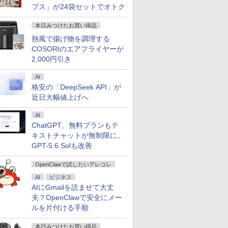
7
2
2
2
8
3
3
9
3
4
4
10
プス」が24袋セットでオトク
本日みつけたお買い得品
熱風で揚げ物を調理する
COSORIのエアフライヤーが
2,000円引き
天1位！】ノー
 送料無料 中古パソコン
4インチワイド液晶
） 【電
信じていた仲間達にダ
本日15倍！2色選べる新品
＼本日限定500円値下げ／＼
＼11日まで限定価格／ゲーミングPC
楽譜 【取寄品】吹奏楽
【最新Office2024】Lenovo
＼セール中6000円OFF／ グ
楽譜 【取寄品】
LENOVO レノボ ThinkSta
【1500円OFF
【2,000円クー
【楽天ブッ
AI
品第13世代
Pro 64bit 搭載 DELL
黒色系で品番は店
真人 ]
ンジョン奥地で殺され
2026年最新モデル！
楽天1位！2026年最新の超軽
セット 新品 RTX5060 Ryzen7 5700X
セレクション 豊臣兄
ThinkPad L15 Gen3 第12世
リーンハウス ゲーミングモ
POP−286 J−POP−秋う
PGX(30KL0005JP)
【やや訳有】【W
31.5%還元！】
典】生田斗
格安の「DeepSeek API」が
C Office付
リーズ（7010等） Core i7
！枠部分はなる
かけたがギフト『無限
Pasoeco PR1595 15.6インチ
量超薄型／モバイルモニター
メモリ16GB SSD500GB Windows11
弟！メインテーマ
代 Core i5 メモリ16GB 爆速
ニター ディスプレイ ホワイ
たコレクション【沖
+フルHD】中古
ニター 27インチ
サリーブッ
￥961,000
コン 初心者向
 3.4G/メモリ
選びます！
ガチャ』でレベル9999
近日大幅値上げへ
第13世代Intel N95
15.6インチ フルHD 4K
デスクトップPC モニター付き 23.8型
〔Grade 3．5〕【沖
新品 SSD 1TB 15.6型 液晶 テ
ト 23.8型 165Hz フルHD
縄・離島以外送料無
ン 中古パソコン 
晶ディスプレイ 
』(アザー
￥792
￥55,800
￥12,480
￥181,070
￥6,490
￥59,800
￥19,980
￥6,578
￥62,800
￥23,731
￥6,820
11 初期設定済
GB/DVD-ROM/激安セール
ル付属】【30
の仲間達を手に入れて
FHD1920*1080IPS液晶 最大
144Hz タッチパネル バッテ
IPS 100Hz 1年保証 高性能 配信 動画編
縄・離島以外送料無
ンキー搭載 Webカメラ内蔵
1920x1080 ノングレア ゲー
料】
SSD256GB メモ
(2560x1440) Fas
1枚) [ 生田
oom 日本語キ
元パーティーメンバー
メモリ16GB SSD1TB Office
リー内蔵 無線接続 12モデル
集 eスポーツ 初心者 一式 ゲーミング
料】
HDMI端子 Type-C Wi-Fi
ミングディスプレイ モニタ
Core i7 第11世代 
1ms(MPRT) 12
AI
 Intel
と世界に復讐＆『ざま
付きパソコン
選択 非光沢 IPSパネル Type-
パソコン デスクトップパソコン
Bluetooth 初期設定済み 届
ー 液晶 VESA 壁掛け 144hz
Office付き Wind
ブルーライトフ
ChatGPT、無料プランもテ
モリ8GB
ぁ！』します！【電子
MicrosoftOffice2024可 日本
C HDMI 軽量 薄型 リモート
いてすぐ使える Windows11
PS5 Switch PR02 GH-
DELL Latitude
ーFreeSync & 
キストチャットが無制限に。
大) 大容量バッテ
書籍】
語配列キーボード/Webカメ
ワーク ディスプレイ 持ち運
Pro 64bit 送料無料 半年保証
ELCG238B-WH
パソコン 中古 P
高輝度400cd/m²
GPT-5.6 Solも改善
大学生 プレゼ
ラ/USB 3.0 /HDMI 5GWIFI
び ポータブルモニター
付 厳選中古パソコン
中古ノートPC SS
HDMI×2 DP×1.4
Bluetooth ノートパソコン
リ32GB デル
H27T22C 3年保
OpenClawで試したいアレコレ
AI
ビジネス
AIにGmailを読ませて大丈
夫？OpenClawで安全にメー
ルを片付ける手順
本日みつけたお買い得品