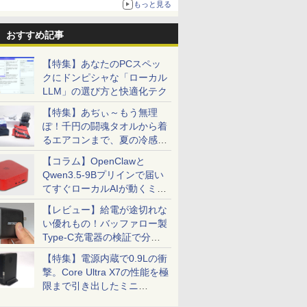
もっと見る
おすすめ記事
【特集】あなたのPCスペッ
クにドンピシャな「ローカル
LLM」の選び方と快適化テク
【特集】あぢぃ～もう無理
ぽ！千円の闘魂タオルから着
るエアコンまで、夏の冷感グ
ッズ一挙紹介
【コラム】OpenClawと
Qwen3.5-9Bプリインで届い
てすぐローカルAIが動くミニ
PC「SER9 Pro」
【レビュー】給電が途切れな
い優れもの！バッファロー製
Type-C充電器の検証で分か
ったこと
【特集】電源内蔵で0.9Lの衝
撃。Core Ultra X7の性能を極
限まで引き出したミニ
PC「GPD BOX」