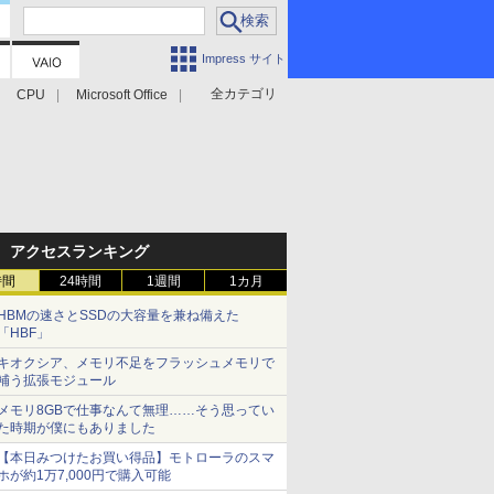
Impress サイト
全カテゴリ
CPU
Microsoft Office
アクセスランキング
時間
24時間
1週間
1カ月
HBMの速さとSSDの大容量を兼ね備えた
「HBF」
キオクシア、メモリ不足をフラッシュメモリで
補う拡張モジュール
メモリ8GBで仕事なんて無理……そう思ってい
た時期が僕にもありました
【本日みつけたお買い得品】モトローラのスマ
ホが約1万7,000円で購入可能