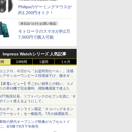
Philipsのゲーミングマウスが
約1,200円オトク！
本日みつけたお買い得品
モトローラのスマホが約1万
7,000円で購入可能
Impress Watchシリーズ 人気記事
時間
24時間
1週間
1カ月
ユニクロ、今日から「お盆特別セール」。涼感
シアサッカーワンピース待望値下げ、撥水ギア
ショーツは1990円に
【家電レビュー】手ごわい雑草との戦い、コメ
リの草刈機で完全勝利 掃除機感覚で使えた
NTT島田社長、ソフトバンクのセブン出資に「d
ポイント使えるようにして」
カルディ、オンライン限定「ネコバッグ＆タン
ブラーセット」を一般販売。7月の抽選販売の
当選無効分
東映の歴代オープニング映像がカプセルトイ
に。全5種で8月下旬発売