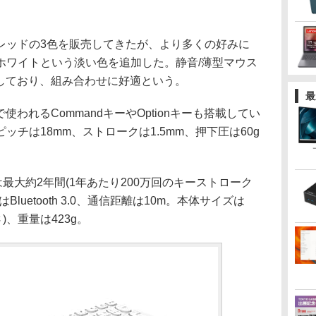
ッドの3色を販売してきたが、より多くの好みに
ホワイトという淡い色を追加した。静音/薄型マウス
を用意しており、組み合わせに好適という。
最
使われるCommandキーやOptionキーも搭載してい
チは18mm、ストロークは1.5mm、押下圧は60g
最大約2年間(1年あたり200万回のキーストローク
luetooth 3.0、通信距離は10m。本体サイズは
さ)、重量は423g。