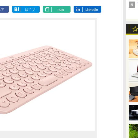
ェア
はてブ
note
LinkedIn