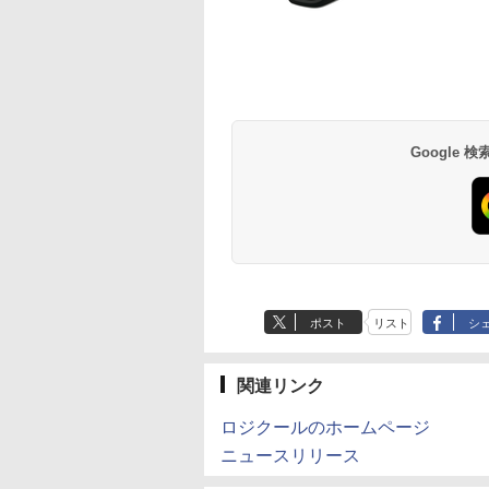
BRUCE WAYNE feat.
【Amazon.co.jp限
薬屋のひとりごと 17
BRUCE WAYNE feat
by Amazon 天然水
異世界居酒屋「の
Flo Milli, ATL Jacob
定】 い・ろ・は・す
巻 (デジタル版ビッグ
Flo Milli, ATL Jacob
ラベルレス 500ml
ぶ」(22) (角川コミッ
[Explicit]
2L PET ラベルレス
ガンガンコミックス)
[Explicit]
×24本 富士山の天然
クス・エース)
×8本
水 バナジウム含有 
￥250
￥1,112
￥770
￥250
￥1,380
￥832
Google
ミネラルウォーター
ペットボトル 静岡県
産 500ミリリットル
(Smart Basic)
ポスト
リスト
シ
関連リンク
ロジクールのホームページ
ニュースリリース