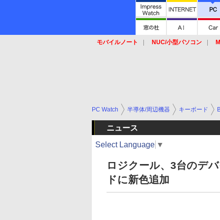
モバイルノート
NUC/小型パソコン
M
SSD
キーボード
マウス
PC Watch
半導体/周辺機器
キーボード
B
ニュース
Select Language
▼
ロジクール、3台のデバイ
ドに新色追加