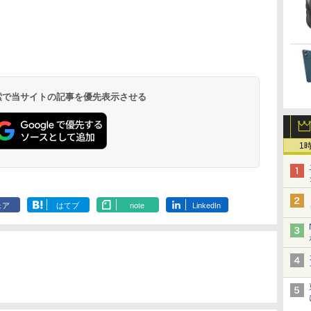
6.0(オフホワイト)
.
On My Road
by Amazon 天然水
ONE PIECE モノクロ
On My Road
by Amazon 炭酸水
HUNTER×HUNTER
BUGS LIFE
コカ・コーラ やかんの
スーパーの裏でヤニ吸
(Stadium ver.)
ラベルレス 2L×9本
版 115 (ジャンプコミ
(Stadium ver.)
ラベルレス 500ml
モノクロ版 39 (ジャ
麦茶 from 爽健美茶 ラ
うふたり 9巻 (デジタル
￥250
ックスDIGITAL)
×24本 強炭酸水 ペッ
ンプコミックス
ベルレス
版ビッグガンガンコミ
￥250
￥1,117
￥250
水
トボトル 500ミリリ
DIGITAL)
650mlPET×24本
ックス)
￥594
￥1,625
￥572
￥2,009
￥810
 検索で当サイトの記事を優先表示させる
ットル (Smart
Basic)
1
ェア
はてブ
note
LinkedIn