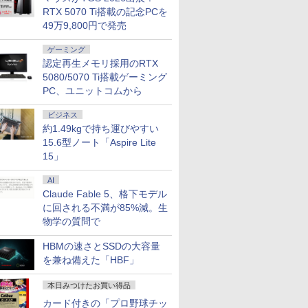
RTX 5070 Ti搭載の記念PCを
49万9,800円で発売
ゲーミング
認定再生メモリ採用のRTX
5080/5070 Ti搭載ゲーミング
PC、ユニットコムから
ビジネス
約1.49kgで持ち運びやすい
15.6型ノート「Aspire Lite
15」
AI
Claude Fable 5、格下モデル
に回される不満が85%減。生
物学の質問で
HBMの速さとSSDの大容量
を兼ね備えた「HBF」
本日みつけたお買い得品
カード付きの「プロ野球チッ