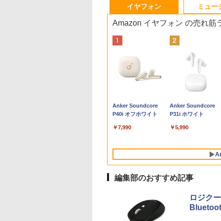
3
4
4
10
1
1
1
1
2
2
2
2
イヤフォン
ミュー
Amazon イヤフォン の売れ
C
24】Lenovo
円OFF／ グ
 【取寄品】
LENOVO レノボ ThinkStation
【1500円OFFクーポン】
【2,000円クーポン＋P最大
【楽天ブックス限定特
【新品】【楽天1位！】ノー
ポイント10倍 送料無料 中古パソコン
中古品 | 24インチワイド液晶
数学 大学入試問題解答
町人Aは悪役令嬢を
本日15倍！2
＼本日限定50
＼1
X
 Gen3 第12世
ゲーミングモ
−286 J−POP−秋う
PGX(30KL0005JP)
【やや訳有】【WEBカメラ
31.5%還元！】ゲーミングモ
典】生田斗真 アニバー
トパソコン 新品第13世代
Windows 11 Pro 64bit 搭載 DELL
モニター | 黒色系で品番は店
集 2026 国公立大編
うしても救いたい〜
2026年最新モ
楽天1位！202
セット 
1
モリ16GB 爆速
レイ ホワイ
レクション【沖
+フルHD】中古ノートパソコ
ニター 27インチモニター 液
サリーブック『 余白
CPU搭載ノートPC Office付
OptiPlex シリーズ（7010等） Core i7
長におまかせ！枠部分はなる
ぶと空と氷の姫君
Pasoeco PR1
量超薄型／モ
メモリ
￥961,000
￥5,665
型
15.6型 液晶 テ
z フルHD
離島以外送料無
ン 中古パソコン 13.3インチ
晶ディスプレイ WQHD
』(アザーカット生写真
きノートパソコン 初心者向
第3世代 3770 3.4G/メモリ
べく細いのを選びます！
10【電子書店共通特
第13世代Intel 
15.6インチ フル
デスク
578
￥62,800
￥23,731
￥6,820
￥29,800
￥19,800
￥5,280
￥726
￥55,800
￥12,480
￥181
画編
bカメラ内蔵
ノングレア ゲー
SSD256GB メモリ16GB
(2560x1440) Fast IPS 200Hz
1枚) [ 生田斗真 ]
け Windows11 初期設定済
8G/HDD500GB/DVD-ROM/激安セール
【VGAケーブル付属】【30
イラスト付】 【電子
FHD1920*10
144Hz タッ
IPS
Anker Soundcore
Anker Soundcore
グ
C Wi-Fi
レイ モニタ
Core i7 第11世代 Microsoft
1ms(MPRT) 124%sRGB 低
Webカメラ zoom 日本語キ
日保証】
籍】[ 目黒三吉 ]
メモリ16GB SSD
リー内蔵 無線接
集 e
P40i オフホワイト
P31i ホワイト
初期設定済み 届
掛け 144hz
Office付き Windows11
ブルーライトフリッカーフリ
ーボード 14.1型 Intel
付きパソコン
選択 非光沢 IPS
パソ
indows11
02 GH-
DELL Latitude 7320 ノート
ーFreeSync & G-Sync対応
Celeron メモリ8GB
MicrosoftOff
C HDMI 軽量
￥7,990
￥5,990
料無料 半年保証
パソコン 中古 PC パソコン
高輝度400cd/m² PS5対応
SSD1TB(最大) 大容量バッテ
語配列キーボー
ワーク ディス
コン
中古ノートPC SSD1TB メモ
HDMI×2 DP×1.4 KTC
リービジネス 大学生 プレゼ
ラ/USB 3.0 /H
び ポータブル
リ32GB デル
H27T22C 3年保証
ント 学生向け
Bluetooth
A
編集部のおすすめ記事
ロジクー
Blueto