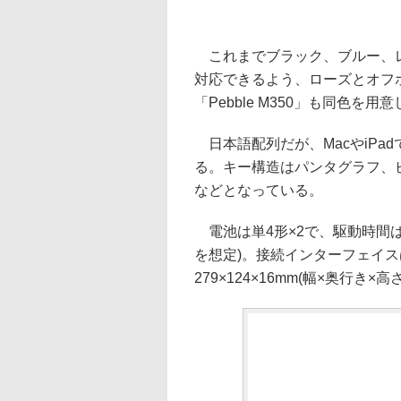
これまでブラック、ブルー、レ
対応できるよう、ローズとオフ
「Pebble M350」も同色
日本語配列だが、MacやiPadで
る。キー構造はパンタグラフ、ピッ
などとなっている。
電池は単4形×2で、駆動時間は
を想定)。接続インターフェイスはB
279×124×16mm(幅×奥行き×高