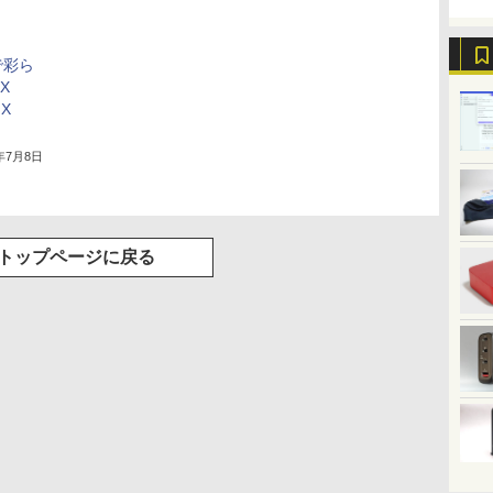
で彩ら
X
MX
0年7月8日
トップページに戻る