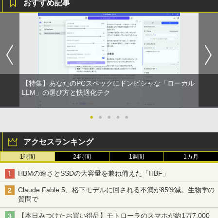
おすすめ記事
HUNTER×HUNTER モノクロ版 39 (ジャンプ
コミックスDIGITAL)
by Amazon 炭酸水 ラベルレス 500ml ×24本
強炭酸水 ペットボトル 500ミリリットル (Sm
art Basic)
￥572
￥1,625
スーパーの裏でヤニ吸うふたり 9巻 (デジタル
【特集】あなたのPCスペックにドンピシャな「ローカル
版ビッグガンガンコミックス)
コカ・コーラ やかんの麦茶 from 爽健美茶 ラ
LLM」の選び方と快適化テク
ベルレス 650mlPET×24本
￥810
￥2,009
●
●
●
●
●
アクセスランキング
1時間
24時間
1週間
1カ月
HBMの速さとSSDの大容量を兼ね備えた「HBF」
Claude Fable 5、格下モデルに回される不満が85%減。生物学の
質問で
【本日みつけたお買い得品】モトローラのスマホが約1万7,000