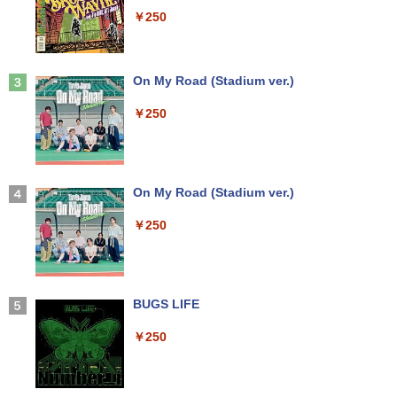
￥5,990
Hzリフレッシュレート sRGB99% 1670
￥1,430
￥250
万色 300nits ΔE＜1 低ブルーライト 大
画面 TÜV認証 目にやさしい 調整可能な
スタンド VESA
TACO直伝！ 知っているだけで劇的に上
3
Anker Soundcore Liberty 5 ミッドナイトブ
On My Road (Stadium ver.)
￥12,580
達する 人体ドローイングのコツ390 [ TA
ラック
CO（タコ） ]
￥250
￥14,990
￥2,420
ASUS エイスース 液晶ディスプレイ Ey
3
e Care ［23.8型 / フルHD(1920×1080) /
ワイド］ VA249HG
【2026年アップグレード版】AOKIMI ワイヤ
On My Road (Stadium ver.)
ちいかわ なんか小さくてかわいいやつ 1
4
レスイヤホン bluetooth イヤホン V12 小型
￥13,800
巻～7巻 コミックセット【 新品 】ナガノ
軽量 ブルートゥースHi-Fi 最大36時間再生 ぶ
￥250
講談社 ハチワレ うさぎ かわいい 楽しい
るーとゅーす コードレス ENCノイズキャン
切ない 描きおろしエピソード Twitter ツ
セリング 自動ペアリング Type-C充電 マイク
イッター X エックス コミック アニメ 漫
付き 防水 タッチ式音量調整 スポーツ/通勤/通
画 セット 全巻 ギフト 贈り物 プレゼント
アイオーデータ｜I-O DATA 液晶ディスプ
4
学/WEB会議 6.0(オフホワイト)
クリスマス
レイ(23.8型/ADS/FullHD 1920×1080/10
0Hz/5ms/HDMI/DP/USB Type-C/VESA/5
BUGS LIFE
￥2,599
年保証・無輝点保証)(ホワイト) LCD-C2
￥8,525
42SDW
￥250
Xiaomi シャオミ REDMI Buds 8 Lite ワイヤ
￥25,977
レスイヤホン Bluetooth 5.4 ノイズキャンセ
ROCKIN'ON JAPAN (ロッキング・オ
5
リング ANC 36時間再生