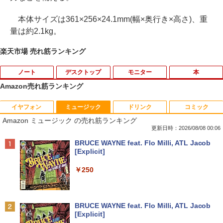
本体サイズは361×256×24.1mm(幅×奥行き×高さ)、重
量は約2.1kg。
楽天市場 売れ筋ランキング
ノート
デスクトップ
モニター
本
Amazon売れ筋ランキング
イヤフォン
ミュージック
ドリンク
コミック
PHILIPS 241V8 LED液晶モニター 23.8
ギルティサークル（21） 【電子書籍】[
1
1
Amazon ミュージック の売れ筋ランキング
インチワイド ブラック 1920×1080 （フ
山本やみー ]
ルHD）16:9 IPSパネル 非光沢 ノングレ
更新日時：2026/08/08 00:06
ア 液晶ディスプレイ HDMI VGA VESA準
￥792
Anker Soundcore P40i オフホワイト
BRUCE WAYNE feat. Flo Milli, ATL Jacob
拠 PS4 switch 対応 スイッチ 【中古】
[Explicit]
￥7,990
￥6,500
￥250
片田舎のおっさん、剣聖になる 11 〜
2
ただの田舎の剣術師範だったのに、大成
した弟子たちが俺を放ってくれない件〜
【楽天1位!1,600円OFFクーポン 8/4 20:
2
Anker Soundcore P31i ホワイト
BRUCE WAYNE feat. Flo Milli, ATL Jacob
【電子書籍】[ 佐賀崎しげる ]
00-8/11 01:59】Xiaomi Monitor A24i 20
[Explicit]
26 ディスプレイ 1080P 23.8インチ 144