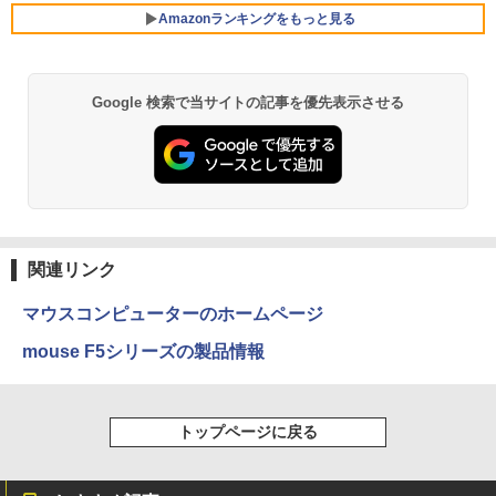
ン・ジャパン) 2026年 10月号
Amazonランキングをもっと見る
￥3,480
Philips｜フィリップス 液晶ディスプレ
￥1,080
5
イ(23.8型/IPS/WQHD 2560×1440/75Hz/1
ms)(ブラック) 24E1N5600E/11
Google 検索で当サイトの記事を優先表示させる
【Amazon.co.jp限定】 い・ろ・は・す 2L P
薬屋のひとりごと 17巻 (デジタル版ビッグガ
￥29,800
ET ラベルレス ×8本
ンガンコミックス)
￥1,112
￥770
by Amazon 天然水 ラベルレス 500ml ×24本
異世界居酒屋「のぶ」(22) (角川コミックス・
富士山の天然水 バナジウム含有 水 ミネラル
エース)
関連リンク
ウォーター ペットボトル 静岡県産 500ミリリ
ットル (Smart Basic)
￥832
マウスコンピューターのホームページ
￥1,380
mouse F5シリーズの製品情報
ONE PIECE モノクロ版 115 (ジャンプコミッ
クスDIGITAL)
by Amazon 天然水ラベルレス 2L×9本
トップページに戻る
￥594
￥1,117