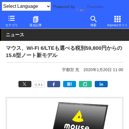
Powered by
Translate
PC Watch
パソコン/タブレット/スマートフォン
ノートパソコン
カテゴリ
過去記事
検索
Impressサイト
ニュース
マウス、Wi-Fi 6/LTEも選べる税別59,800円からの
15.6型ノート新モデル
宇都宮 充
2020年1月20日 11:00
リスト