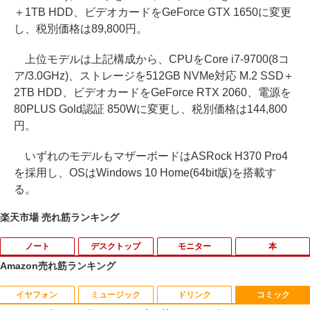
＋1TB HDD、ビデオカードをGeForce GTX 1650に変更
し、税別価格は89,800円。
上位モデルは上記構成から、CPUをCore i7-9700(8コ
ア/3.0GHz)、ストレージを512GB NVMe対応 M.2 SSD＋
2TB HDD、ビデオカードをGeForce RTX 2060、電源を
80PLUS Gold認証 850Wに変更し、税別価格は144,800
円。
いずれのモデルもマザーボードはASRock H370 Pro4
を採用し、OSはWindows 10 Home(64bit版)を搭載す
る。
楽天市場 売れ筋ランキング
ノート
デスクトップ
モニター
本
Amazon売れ筋ランキング
イヤフォン
ミュージック
ドリンク
コミック
超得1,000円OFF｜新生活応援 豪華特典
【中古】 自作機 Z170 PRO GAMING Co
【送料無料】TF: 富士通 23.8型液晶ディ
漫画 いしぶみ 原爆が落ちてくると
1
1
1
1