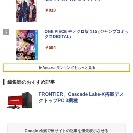
GB SSD256GB/512GB/1TB 新品換装済
軽量 ブルートゥースHi-Fi 最大36時間再生 ぶ
ベルレス 650mlPET×24本
￥250
￥2,310
み 13.3インチ液晶 軽量 モバイルPC USB
るーとゅーす コードレス ENCノイズキャン
￥14,500
￥810
中古パソコン 中古 デスクトップパソコン
4
3.0ポート 無線LAN WiFi 在宅勤務 テレ
セリング 自動ペアリング Type-C充電 マイク
￥1,653
Office付き 液晶セット 高解像度 初期設
ワーク
付き 防水 タッチ式音量調整 スポーツ/通勤/通
定済み 見やすい 人気商品 Windows11 P
学/WEB会議(ホワイト)
ro DELL OptiPlex 7060 Core i5 16GB 2
￥21,800
2インチ 中古 パソコン デスクトップパソ
【BenQ公式店】BenQ ベンキュー GW2
On My Road (Stadium ver.)
ONE PIECE モノクロ版 115 (ジャンプコミッ
パックンの森のお金塾こども投資セット
4
5
￥1,964
コン
791 27インチ アイケアモニター Full HD/
クスDIGITAL)
[ パトリック・ハーラン ]
by Amazon 炭酸水 ラベルレス 500ml ×24本
IPS/HDMI/DP/ブルーライト軽減プラス/
強炭酸水 ペットボトル 500ミリリットル (Sm
￥250
フリッカーフリー/ティルト機能/27型 PC
art Basic)
￥50,999
￥594
￥3,300
【最新Office2024】中古ノートパソコン
モニター
Xiaomi シャオミ REDMI Buds 8 Lite ワイヤ
4
office搭載 東芝 dynabook R73 高性能
レスイヤホン Bluetooth 5.4 ノイズキャンセ
￥1,625
インテル 第7世代 Core i5 メモリ16GB
リング ANC 36時間再生
￥16,621
爆速SSD 512GB 13.3型 LED液晶 HDMI
Amazonランキングをもっと見る
ミニPC 中古デスクトップ DELL Optiple
5
端子 USB3.0 Wi-Fi Bluetooth 軽量 モバ
￥2,980
x 5060 micro Windows11 Pro Core i5 8
イルPC 初期設定済み 届いてすぐ使える
500T メモリ 4GB SSD 128GB 本体 / 3ヶ
Windows11 Pro 64bit 厳選中古ノート
編集部のおすすめ記事
月保証 中古パソコン 中古PC 中古デスク
Yoothi 互換品 液晶 16.0インチ LGエレ
5
トップパソコン 初期設定済み office付き
クトロニクス LG gram 16Z90Q 16Z90Q
￥23,900
(7765)
-KA76J1 16Z90Q-KA79J 16Z90Q-KA78
FRONTIER、Cascade Lake-X搭載デス
J 16Z90Q-KA78J1 16Z90Q-AA79J1 対
クトップPC 3機種
応 40ピン 60Hz WQXGA 2560x1600 IPS
￥17,480
LED LCD 液晶ディスプレイ 修理交換用
【マラソンP5倍/10%オフクーポン】【ワ
液晶パネル
5
ケあり/激安商品】 中古ノートパソコン
レノボ Lenovo ThinkPad L380 第8世代
￥16,700
Core i5 メモリ8GB/16GB SSD128/256G
Google 検索で当サイトの記事を優先表示させる