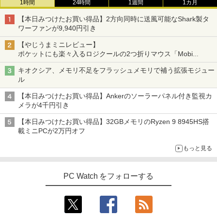
1時間
24時間
1週間
1カ月
【本日みつけたお買い得品】2方向同時に送風可能なShark製タ
ワーファンが9,940円引き
【やじうまミニレビュー】
ポケットにも楽々入るロジクールの2つ折りマウス「Mobi
Fold」。その気になるギミックとは？
キオクシア、メモリ不足をフラッシュメモリで補う拡張モジュー
ル
【本日みつけたお買い得品】Ankerのソーラーパネル付き監視カ
メラが4千円引き
【本日みつけたお買い得品】32GBメモリのRyzen 9 8945HS搭
載ミニPCが2万円オフ
もっと見る
PC Watch をフォローする