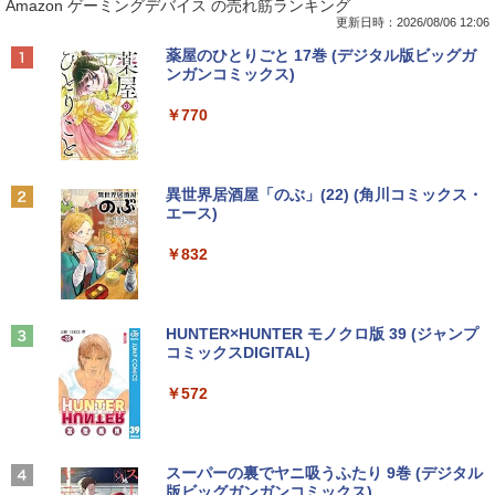
Amazon ゲーミングデバイス の売れ筋ランキング
付き｜最新OS対応 第8世代｜最大180日
re i7 6700K タワー型 USB3.0 HDMI ジャ
スプレイ DY24-9T / B24-9 TS/ FullHD
き、ぼくらは空を見ていた （一般書 51
保証｜Core i3 第8世代｜中古ノートパソ
ンクPC [96640]
1920x1080/ D-sub,DVI,Displayport フ
1） [ 広島テレビ放送編『いしぶみ』 ]
更新日時：2026/08/06 12:06
コン Windows11 office付き｜中古ノー
ルHD(1920×1080) 中古ディスプレイ 中
Anker Soundcore P40i オフホワイト
BRUCE WAYNE feat. Flo Milli, ATL Jacob
by Amazon 天然水 ラベルレス 500ml ×24本
薬屋のひとりごと 17巻 (デジタル版ビッグガ
トパソコン 15.6 テンキー付き｜ノートパ
古モニター /24型 ワイド 液晶モニター
￥9,310
￥1,650
[Explicit]
富士山の天然水 バナジウム含有 水 ミネラル
ンガンコミックス)
ソコン Microsoft Office付き｜ノートパ
【3ケ月保証】
ウォーター ペットボトル 静岡県産 500ミリリ
￥5,990
ソコンWindows11 第8世代
ットル (Smart Basic)
￥250
￥770
￥6,480
￥19,800
【正規永久版Office付き】【12GB+256
ちいかわ タロット 22枚のオリジナル
2
2
￥1,380
GB】【楽天1位連続受賞】NIPOGI mini
カード付き [ ナガノ ]
pc Intel N5030動作より安定 4C/4T 最大
Anker Soundcore P31i ブラック
BRUCE WAYNE feat. Flo Milli, ATL Jacob
異世界居酒屋「のぶ」(22) (角川コミックス・
3.1GHz Win11 Pro SSD ミニパソコン U
モニター 27インチ 100Hz FHD VAパネル
￥1,650
2
[Explicit]
エース)
【Amazon.co.jp限定】 い・ろ・は・す 2L P
【★最大100%ポイント】【新生活応援・
SB3.2×4 3画面 4K 高速2.4G/5GWi-Fi B
スピーカー搭載 ブルーライト軽減 ノング
2
ET ラベルレス ×8本
￥4,990
2026】【Office 2019 H&B】Panasonic
T4.2 ミニPC ミニパソコン minipc
レアタイプ 壁掛け対応 省スペース 角度
￥250
￥832
Let's note CF-SZ6/第7世代 Core i5/メモ
調整 高視野角 178° Adaptive-Sync対応
￥1,001
リ:8GB/M.2 SSD:256GB/512GB/1TB/1
MAXZEN MJM27CH02-F100
￥39,980
2.1型/Webカメラ/USB3.0/HDMI/wi-fi/無
条解刑事訴訟法 第5版増補版 (条解シリー
3
線マウス/USBメモリ/中古パソコン/ノー
￥13,980
ズ)
トパソコン/Windows11/Windows10
Anker Soundcore Liberty 5 ミッドナイトブ
On My Road (Stadium ver.)
HUNTER×HUNTER モノクロ版 39 (ジャンプ
ラック
コミックスDIGITAL)
by Amazon 天然水ラベルレス 2L×9本
[VETESA正規販売店]一体型デスクトッ
￥22,642
3
￥19,999
￥250
プパソコン 新品 22型 Windows11 Offic
￥14,990
￥572
￥1,117
e搭載 第2世代 Core i5 メモリ8GB SSD2
【公式限定2年保証】 モニター 23インチ
3
56GB キーボードとマウス付属
フルhd 高画質 100Hz VA ノングレア 非
光沢 スピーカー内蔵 3年保証 ディスプレ
中古ノートパソコン Toshiba dynabook
イ パソコンモニター PCモニター フルハ
￥39,999
J32 地球の歩き方 川崎市 （地球の歩
3
4
U63J 第7世代 Core i5 Windows11搭載
イビジョン 21インチ 液晶モニター アイ
【2026年アップグレード版】AOKIMI ワイヤ
BUGS LIFE
スーパーの裏でヤニ吸うふたり 9巻 (デジタル
き方J） [ 地球の歩き方編集室 ]
Office付き 初期設定済み メモリ8GB/16
リスオーヤマ DT-JF * 安心延長保証対象
レスイヤホン bluetooth イヤホン V12 小型
版ビッグガンガンコミックス)
コカ・コーラ やかんの麦茶 from 爽健美茶 ラ