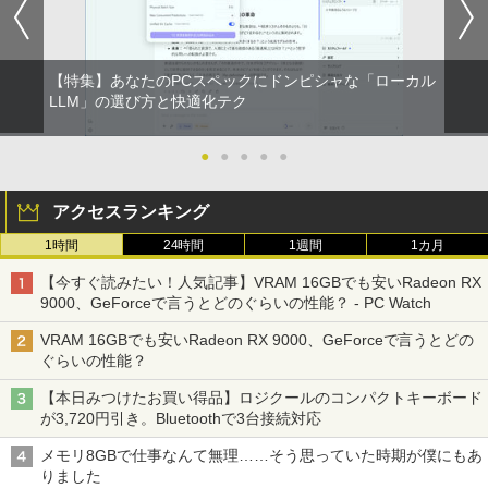
【特集】あなたのPCスペックにドンピシャな「ローカル
LLM」の選び方と快適化テク
●
●
●
●
●
アクセスランキング
1時間
24時間
1週間
1カ月
【今すぐ読みたい！人気記事】VRAM 16GBでも安いRadeon RX
9000、GeForceで言うとどのぐらいの性能？ - PC Watch
VRAM 16GBでも安いRadeon RX 9000、GeForceで言うとどの
ぐらいの性能？
【本日みつけたお買い得品】ロジクールのコンパクトキーボード
が3,720円引き。Bluetoothで3台接続対応
メモリ8GBで仕事なんて無理……そう思っていた時期が僕にもあ
りました