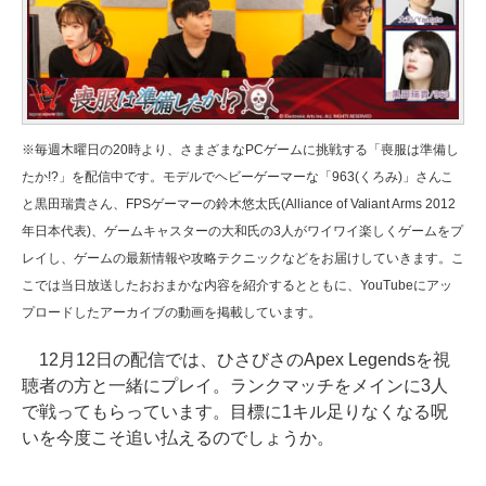
※毎週木曜日の20時より、さまざまなPCゲームに挑戦する「喪服は準備し
たか!?」を配信中です。モデルでヘビーゲーマーな「963(くろみ)」さんこ
と黒田瑞貴さん、FPSゲーマーの鈴木悠太氏(Alliance of Valiant Arms 2012
年日本代表)、ゲームキャスターの大和氏の3人がワイワイ楽しくゲームをプ
レイし、ゲームの最新情報や攻略テクニックなどをお届けしていきます。こ
こでは当日放送したおおまかな内容を紹介するとともに、YouTubeにアッ
プロードしたアーカイブの動画を掲載しています。
12月12日の配信では、ひさびさのApex Legendsを視
聴者の方と一緒にプレイ。ランクマッチをメインに3人
で戦ってもらっています。目標に1キル足りなくなる呪
いを今度こそ追い払えるのでしょうか。