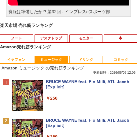
喪服は準備したか!? 第32回 - インプレスeスポーツ部
楽天市場 売れ筋ランキング
ノート
デスクトップ
モニター
本
Amazon売れ筋ランキング
イヤフォン
ミュージック
ドリンク
コミック
中古パソコン | Dell | Latitude 3590 | Wi
【★最大100%ポイント】おまかせ 中古
【おまかせ】モニター 23インチ 1920x1
オレンジページ 2026 10/17号増刊＜グレ
1
1
1
1
Amazon ミュージック の売れ筋ランキング
ndows11 | ノートPC | 一年保証 | 第8世
パソコン Windows XP Celeron or Core
080 フルHD HDMI PCモニター 中古ディ
ー＞ [雑誌]
代 | Core i5 8250U 1.6(〜最大3.4)GHz |
2 メモリ 4GB HDD 250GB DVDドライブ
スプレイ
更新日時：2026/08/08 12:06
MEM:8GB | SSD:256GB(新品) | 光学ド
搭載 リフレッシュPC デスクトップ 中古
￥1,689
Anker Soundcore P40i オフホワイト
BRUCE WAYNE feat. Flo Milli, ATL Jacob
ライブ:非搭載 | 無線LAN:あり | Webカ
安心保証 初期設定不要
￥6,600
[Explicit]
メラ内蔵 | テンキー | Win11Pro64Bit | A
￥7,990
Cアダプター付属
￥9,980
￥250
￥18,000
送料無料【中古】剣客商売 1〜54巻 まで
【500円クーポン＋ポイント最大31.5%還
2
2
の全巻セット SPコミックス 大島やすい
元！】モバイルモニター 15.6 インチ FH
ち リイド社（青年コミック）
【中古】純正ATI Apple Radeon HD 577
D 1920×1080 1080P Fast IPS パネル 非
2
Anker Soundcore P31i ブラック
BRUCE WAYNE feat. Flo Milli, ATL Jacob
0 1GB ビデオカード Mac Pro デスクト
光沢 1000:1 高コントラスト 超軽量 600
[Explicit]
【中古】 マウスコンピューター m-Book
ップ 102C0160200
g スピーカー内蔵 Type-C/HDMI 接続 PS
￥22,000
2
￥5,990
SSD搭載 Core i5 7200U Windows11 Ho
5/Switch/PC/スマホ対応
￥250