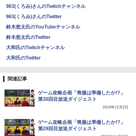
HUNTER×HUNTER モノクロ版 39 (ジャンプ
963(くろみ)さんのTwitchチャンネル
コミックスDIGITAL)
by Amazon 炭酸水 ラベルレス 500ml ×24本
強炭酸水 ペットボトル 500ミリリットル (Sm
963(くろみ)さんのTwitter
art Basic)
￥572
鈴木悠太氏のYouTubeチャンネル
￥1,625
鈴木悠太氏のTwitter
スーパーの裏でヤニ吸うふたり 9巻 (デジタル
版ビッグガンガンコミックス)
コカ・コーラ やかんの麦茶 from 爽健美茶 ラ
大和氏のTwitchチャンネル
ベルレス 650mlPET×24本
￥810
大和氏のTwitter
￥2,009
関連記事
ゲーム攻略企画「喪服は準備したか!?」
第30回目放送ダイジェスト
2019年12月2日
ゲーム攻略企画「喪服は準備したか!?」
第29回目放送ダイジェスト