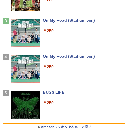
me Wi-Fi 長期保証 [95023]
￥15,007
￥8,490
￥18,600
【特典】GIANNA HOMMES ISSUE05 co
3
ver 山中柔太朗(B4サイズ両面ピンナッ
Anker Soundcore Liberty 5 ミッドナイトブ
On My Road (Stadium ver.)
プ)
Windows11 中古パソコン EPSON エプ
3
ラック
ソン Endeavor ST20E Celeron N3160
アイ・オー・データ機器 ワイド液晶ディ
3
￥250
【超軽量2in1 タッチパネル】中古 ノー
メモリ8GB HDD500GB 18.5インチ ディ
スプレイ 23.8型/LCD-A241DB
￥2,200
3
￥14,990
トパソコン TOSHIBA 型落ち dynabook
スプレイ マウス キーボード WPS Office
VC72 第7世代 Core i5 メモリ8GB SSD2
付き オフィス デスクトップ 90日保証
￥12,370
56GB 12.5型フルHD Windows11 MS Of
【中古】
fice付き 軽量 持ち運び便利 WiFi Blueto
転生したら第七王子だったので、気まま
4
oth Type-C USB3.0 安心保証
【2026年アップグレード版】AOKIMI ワイヤ
On My Road (Stadium ver.)
￥17,600
に魔術を極めます（24） 【電子書籍】[
レスイヤホン bluetooth イヤホン V12 小型
石沢庸介 ]
【当日発送】I-O DATA アイ・オー・デー
4
軽量 ブルートゥースHi-Fi 最大36時間再生 ぶ
￥20,800
￥250
タ 5年保証 3辺フレームレス&広視野角A
るーとゅーす コードレス ENCノイズキャン
DSパネル 23.8型ワイド液晶 ブラック 24
￥825
セリング 自動ペアリング Type-C充電 マイク
【中古】Dospara◆デスクトップPC/Cor
インチ相当 PCモニター LCD-A241DB L
4
付き 防水 タッチ式音量調整 スポーツ/通勤/通
e i5/16GB/2019年/HB//【パソコン】
CDA241DB 【NE直】
学/WEB会議(ホワイト)
【★最大100%ポイント】富士通 LIFEBO
4
OK U938/第7世代 Core i5/メモリ:4GB/8
BUGS LIFE
￥22,660
￥12,720
【3千円以上送料無料】新装版 沈黙の艦
5
￥1,964
GB/12GB/SSD:128GB/256GB/512GB/1
隊 全16巻セット
TB/Wi-fi/Bluetooth/13.3型 フルHD/カメ
￥250
ラ/Office/HDMI/USB-C/USB3.0/パソコン
￥22,660
中古PC 中古ノートパソコン Windows11
Xiaomi シャオミ REDMI Buds 8 Lite ワイヤ
モニター 21.5インチ 黒 白 100Hz ゲーミ
5
レスイヤホン Bluetooth 5.4 ノイズキャンセ
hp Z420 Workstation Xeon E5-1660 3.
ングモニター【1ms応答 2mmベゼルレ
5
リング ANC 36時間再生
￥16,800
3GHz 16GB 128GB(SSD)+500GB(HDD)
ス】pcモニター 1920*1080 FHD パソコ
Amazonランキングをもっと見る
Quadro K600 DVD+-RW Windows7 Pro
ン モニター VA非光沢 4000:1 HDMI 角度