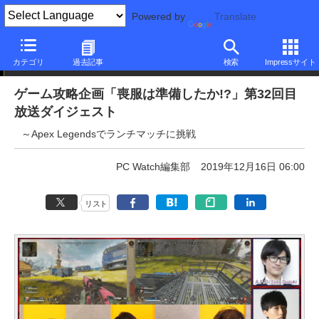
Powered by
Translate
ニュース
カテゴリ
過去記事
検索
Impressサイト
ゲーム攻略企画「喪服は準備したか!?」第32回目
放送ダイジェスト
～Apex Legendsでランチマッチに挑戦
PC Watch編集部
2019年12月16日 06:00
リスト