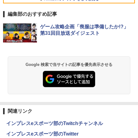
64bit 難有 【中古】【20260325】
￥3,480
調整 VESA Freesync スピーカー内蔵 kk
smart 最強配送 HG-215
編集部のおすすめ記事
【全商品10%OFF+P5倍】HP 250 G7 第
￥24,000
5
8世代 Core i5 Windows11 Pro メモリ 8
￥12,399
by Amazon 天然水 ラベルレス 500ml ×24本
薬屋のひとりごと 17巻 (デジタル版ビッグガ
GB 16GB SSD 256GB 512GB 15型 テン
ゲーム攻略企画「喪服は準備したか!?」
富士山の天然水 バナジウム含有 水 ミネラル
ンガンコミックス)
キー WEBカメラ DVDマルチ HDMI USB
第31回目放送ダイジェスト
ウォーター ペットボトル 静岡県産 500ミリリ
3.1WPS Office 2 中古ノートPC 中古パ
ットル (Smart Basic)
￥770
ソコン ノートPC 中古ノートパソコン
￥1,380
￥26,400
異世界居酒屋「のぶ」(22) (角川コミックス・
Google 検索で当サイトの記事を優先表示させる
エース)
【Amazon.co.jp限定】 い・ろ・は・す 2L P
ET ラベルレス ×8本
￥832
￥1,112
ONE PIECE モノクロ版 115 (ジャンプコミッ
クスDIGITAL)
by Amazon 天然水ラベルレス 2L×9本
関連リンク
￥594
￥1,117
インプレスeスポーツ部のTwitchチャンネル
インプレスeスポーツ部のTwitter