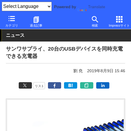
Powered by
Translate
PC Watch
半導体/周辺機器
アクセサリ
その他
カテゴリ
過去記事
検索
Impressサイト
ニュース
サンワサプライ、20台のUSBデバイスを同時充電
できる充電器
劉 尭
2019年8月9日 15:46
リスト