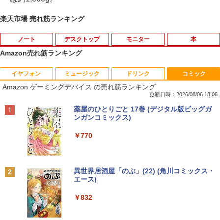
楽天市場 売れ筋ランキング
ノート
デスクトップ
モニター
本
Amazon売れ筋ランキング
イヤフォン
ミュージック
ドリンク
コミック
【中古】第4世代 Core i3搭載ノートパソ
Magic Trackpad 2 用 トラックパッド 保
【マラソンセール期間中ポイント5倍】中
[新品]はじめての世界名作えほん えほん
1
1
1
1
Amazon ゲーミングデバイス の売れ筋ランキング
コン 500GB 4GBメモリ DVDマルチドラ
護フィルム OverLay Protector for Magi
古モニター 19インチ スクエア 液晶ディ
のおうち(1～40巻)
イブ 15.6インチ Wi-Fi 【Windows10】
c Trackpad 2保護 フィルム シート シー
スプレイ VGA / DVI端子 店長おまかせ ケ
更新日時：2026/08/06 18:06
MS 365 Office Web 注目PC [105]
ル フィルター アンチグレア サラサラ マ
ーブル付き サブモニターにおすすめ 動作
￥26,400
Anker Soundcore P40i オフホワイト
BRUCE WAYNE feat. Flo Milli, ATL Jacob
【Amazon.co.jp限定】 い・ろ・は・す 2L P
薬屋のひとりごと 17巻 (デジタル版ビッグガ
ウス 低反射 タッチパッド トラックパッ
確認済み 30日保証 送料無料
[Explicit]
ET ラベルレス ×8本
ンガンコミックス)
ド ミヤビックス
￥8,800
￥5,990
￥3,300
￥250
￥1,001
￥770
￥998
ヒロシマ 消えたかぞく （ポプラ社の絵
2
本 67） [ 指田 和 ]
中古パソコン | Lenovo | ThinkPad L57
2
0 | Windows11 | ノートPC | 一年保証 |
PHILIPS/フィリップス 241V8/11 / 23.8型
2
￥1,815
Anker Soundcore P31i ブラック
BRUCE WAYNE feat. Flo Milli, ATL Jacob
by Amazon 天然水 ラベルレス 500ml ×24本
異世界居酒屋「のぶ」(22) (角川コミックス・
第7世代 | Core i5 7200U 2.5(～最大3.1)
【★ランキング第1位獲得商品!!★】 デス
ワイド 液晶ディスプレイ FullHD/HDMI
2
[Explicit]
富士山の天然水 バナジウム含有 水 ミネラル
エース)
GHz | MEM:8GB | HDD:500GB | DVDマ
クトップパソコン ★店長おまかせ 最新
ケーブル標準添付【中古/送料無料】※沖
ウォーター ペットボトル 静岡県産 500ミリリ
￥4,990
ルチ | 無線LAN:あり | テンキー | Win11P
Windows11 Office付 第六世代 Core-i5
縄、離島を除く
ットル (Smart Basic)
￥250
￥832
ro64Bit | ACアダプター付属
Core-i7 変更可 八世代 十世代にも対応
高速 SSD128GB DVDドライブ 中古パソ
￥5,500
情報社会と情報技術 （身近なモノやサー
￥1,380
3
コン 中古デスクトップパソコン PC 本体
￥9,980