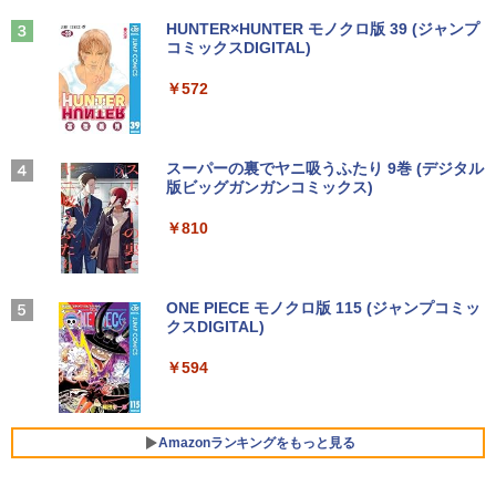
ビスから学ぶ「情報」教室1） [ 土屋 誠
中古PC Win11 中古
司 ]
Anker Soundcore Liberty 5 ミッドナイトブ
On My Road (Stadium ver.)
HUNTER×HUNTER モノクロ版 39 (ジャンプ
ラック
コミックスDIGITAL)
by Amazon 天然水ラベルレス 2L×9本
￥15,800
PHILIPS 241V8 LED液晶モニター 23.8
3
￥2,750
￥250
中古ノートパソコン 富士通 LIFEBOOK
インチワイド ブラック 1920×1080 （フ
3
￥14,990
￥572
￥1,117
U938 第7世代 Core i5 Windows11 Pro
ルHD）16:9 IPSパネル 非光沢 ノングレ
Office 2024付き メモリ8GB SSD256G
ア 液晶ディスプレイ HDMI VGA VESA準
B/1TB選択可 13.3型 軽量 モバイル ビジ
【中古デスクトップPC】ESPRIMO D58
拠 PS4 switch 対応 スイッチ 【中古】
3
STAR WARS マンダロリアンとグローグ
4
ネス 在宅勤務 学生向け
8/CX FMVD4505HP / Core i3-8100 / 8G
ー [ ジェフリー・ブラウン ]
B / 2.5" SSD 240GB / Windows 11 / WP
【2026年アップグレード版】AOKIMI ワイヤ
On My Road (Stadium ver.)
スーパーの裏でヤニ吸うふたり 9巻 (デジタル
￥6,500
S Office 2 / DVD-RW
レスイヤホン bluetooth イヤホン V12 小型
版ビッグガンガンコミックス)
by Amazon 炭酸水 ラベルレス 500ml ×24本
￥12,980
￥1,870
軽量 ブルートゥースHi-Fi 最大36時間再生 ぶ
強炭酸水 ペットボトル 500ミリリットル (Sm
￥250
るーとゅーす コードレス ENCノイズキャン
art Basic)
￥16,980
￥810
セリング 自動ペアリング Type-C充電 マイク
モバイルモニター 15.6インチ InnoView
4
付き 防水 タッチ式音量調整 スポーツ/通勤/通
￥1,625
8月5日限定10倍＆抽選10000P！｜2021
モバイルディスプレイ 自立型 1920*1080
4
学/WEB会議(ホワイト)
年モデル！高性能ノートパソコン Windo
FHD ポータブルモニター IPS液晶パネル
幽冥の岸 十二国記 （新潮文庫） [ 小野
5
ws11 富士通 LIFEBOOK A5511 第11世
ミニPC Dell HP Lenovo 高速CPU 第8世
薄型 軽量 持ち運び 壁掛けに対応 Switc
BUGS LIFE
ONE PIECE モノクロ版 115 (ジャンプコミッ
4
不由美 ]
￥1,964
代Celeron 6305U最大メモリ32GB 秒速
代 Corei3/i5-8500T メモリ最大16GB SS
h/PS3/PS4/PS5/Xbox One/PC/スマホ/U
クスDIGITAL)
コカ・コーラ やかんの麦茶 from 爽健美茶 ラ
起動新品SSD2TB テンキー内蔵 15.6型大
D1TB 二画面デュアル アウトレット オフ
SBType-C/標準HDMI対応【選べる種
ベルレス 650mlPET×24本
￥250
￥825
画面 ノートパソコン中古 オフィス付き
ィス付き 最新MSOffice2024可 Win11Pr
類】タッチ/ケース付き/4Kタイプ
￥594
Microsoftoffice2024可 送料無料 WIFI
o 中古パソコンデスクトップパソコン ミ
Xiaomi シャオミ REDMI Buds 8 Lite ワイヤ
￥1,653
ニPC デル 中古パソコンデスクトップPC
レスイヤホン Bluetooth 5.4 ノイズキャンセ
￥8,980
リング ANC 36時間再生
￥15,120
￥17,888
Amazonランキングをもっと見る
￥2,980
【楽天1位！保護レザーケース付き】【タ
5