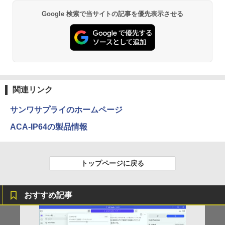
マイクロソフト 法人向け Surface Pro 1
ッチ選択】 モバイルモニター 15.6インチ
5
2 インチ キーボード ストーン グレー EP
FUJITSU/富士通 ESPRIMO D7010/E【G
ノングレア 非光沢 1080PフルHD コスパ
5
Google 検索で当サイトの記事を優先表示させる
2-32891
TX1650/Intel Core i5-10500/8GB(DDR
高画質 デュアルモニター サブモニター
4)/M.2 SSD512GB/DVD-RW/Win11 Pro-
ポータブルモニター ゲーミングモニター
64bit】中古/送料無料 ※沖縄、離島を除
リモートワーク IPS Tpye-C/mini HDMI
￥25,278
く
pc ミニPC iPhone対応
￥33,000
￥9,999
関連リンク
サンワサプライのホームページ
ACA-IP64の製品情報
トップページに戻る
おすすめ記事