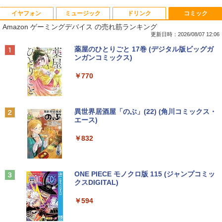
イヤフォン
ミュージック
ドリンク
コミック
8月5日限定10倍＆抽選10000P！｜高性
【マラソンP5倍/10%オフクーポン】中古
【公式・メーカー直販・送料無料】モニ
ゼンリン住宅地図 B4判 東京都 東京都港
1
1
1
1
Amazon ゲーミングデバイス の売れ筋ランキング
能ノートパソコン富士通 ライフブック A
ディスクトップパソコン Windows11 Of
ター 新品 フルHD HP Series 3 Pro 322p
区 発行年月202604 13103011I
579/749 Windows11 第八世代Corei5 1
fice付き デル Dell OptiPlex 3050 SFF
e 21.45インチFHDモニター IPS 21.5型
更新日時：2026/08/07 12:06
5.6型大画面 メモリ8GB 秒速起動新品SS
第6世代Core i5 メモリ8GB/16GB 高速S
角度調整 VESA 100Hz 液晶 HDMI VGA P
￥25,740
Anker Soundcore P40i オフホワイト
BRUCE WAYNE feat. Flo Milli, ATL Jacob
【Amazon.co.jp限定】 い・ろ・は・す 2L P
薬屋のひとりごと 17巻 (デジタル版ビッグガ
D256GB DVD内蔵【カメラ、テンキー選
SD128GB/256GB DVD搭載 初期設定済
S5 Switch 3年保証 転送不可 (型番：AK2
[Explicit]
ET ラベルレス ×8本
ンガンコミックス)
べる】ノートパソコン オフィス付き Mic
み 送料無料 保証付き
F1UT）
￥7,990
rosoftoffice2024可 WIFI Bluetooth 送
￥250
￥1,112
￥770
料無料
￥15,800
￥11,280
杖と剣のウィストリア（16） 【電子書
2
￥24,000
籍】[ 大森藤ノ ]
Anker Soundcore P31i ブラック
BRUCE WAYNE feat. Flo Milli, ATL Jacob
by Amazon 天然水 ラベルレス 500ml ×24本
異世界居酒屋「のぶ」(22) (角川コミックス・
中古デスクトップDell Optiplex 3070 SF
モニター 23.8インチ 144Hz FHD pcモニ
￥594
2
2
[Explicit]
富士山の天然水 バナジウム含有 水 ミネラル
エース)
F 3070-3070SF 【中古】 Dell Optiplex
ター フリッカーレス FullHD ブルーライ
ウォーター ペットボトル 静岡県産 500ミリリ
￥5,990
パナソ ニック ノートパソコン Let's not
3070 SFF 中古デスクトップCore i5 Win
トカット ノングレア ディスプレイ HDMI
2
ットル (Smart Basic)
￥250
￥832
e CF-SV8 軽量化 12.1インチWUXGA(19
11 Pro 64bit Dell Optiplex 3070 SFF 中
144hz pcモニター Adaptive-Sync ブラ
20×1200) ノートPC 第8世代Core i5-836
古デスクトップCore i5 Win11 Pro 64bit
ック MAXZEN MJM24IC01 MJM24IC02-
￥1,380
5U 1.90GHz メモリ8GB SSD WEBカメ
F144 マクスゼン
歴史地理学事典 [ 歴史地理学会 ]
3
ラ内蔵 (SSD 256GB) win11 pro&office
￥24,500
2019 搭載・送料無料
Anker Soundcore Liberty 5 ミッドナイトブ
On My Road (Stadium ver.)
ONE PIECE モノクロ版 115 (ジャンプコミッ
￥10,980
￥26,400
ラック
クスDIGITAL)
by Amazon 天然水ラベルレス 2L×9本
￥25,800
￥250
￥14,990
￥594
￥1,117
【中古・Aランク】富士通 ESPRIMO D5
3
88/B デスクトップパソコン 第9世代 Cor
Thinlerain 13.3インチモニター 小型 デ
3
e i5 9500 メモリ8GB 高速SSD256GB W
ィスプレイ 液晶ディスプレイ モニター/1