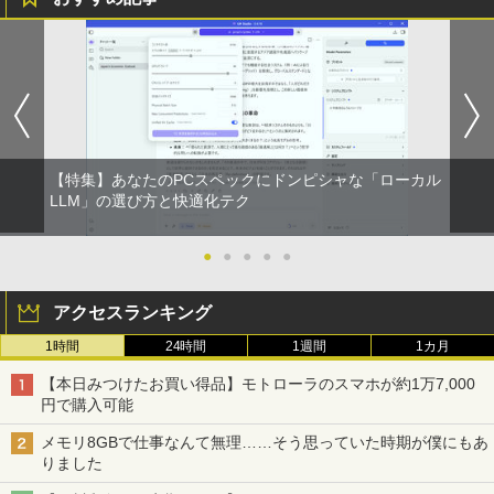
【特集】あなたのPCスペックにドンピシャな「ローカル
LLM」の選び方と快適化テク
●
●
●
●
●
アクセスランキング
1時間
24時間
1週間
1カ月
【本日みつけたお買い得品】モトローラのスマホが約1万7,000
円で購入可能
メモリ8GBで仕事なんて無理……そう思っていた時期が僕にもあ
りました