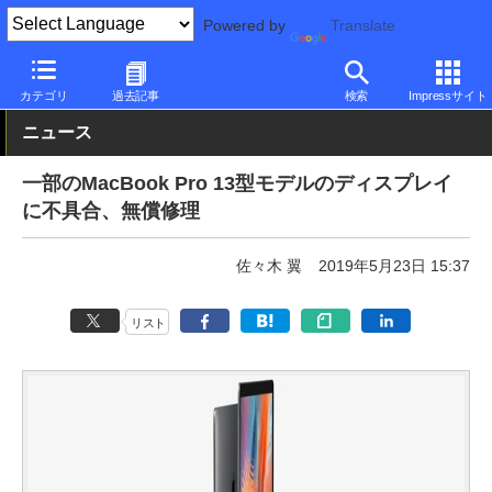
Powered by
Translate
PC Watch
パソコン/タブレット/スマートフォン
ノートパソコン
カテゴリ
過去記事
検索
Impressサイト
ニュース
一部のMacBook Pro 13型モデルのディスプレイ
に不具合、無償修理
佐々木 翼
2019年5月23日 15:37
リスト