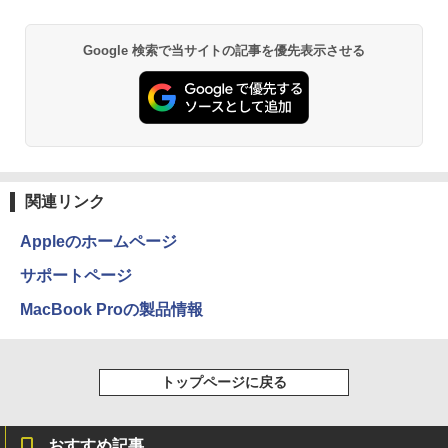
Bluetooth HDMI カメラ Wi-Fi 15.6イン
3.2/HDMI 2.0×2 高速2.4G/5GWi-Fi BT4.
チ Windows 11 Pro 送料無料 保証付き
2 省電力 小型パソコン
Google 検索で当サイトの記事を優先表示させる
￥33,800
￥39,980
関連リンク
Appleのホームページ
サポートページ
MacBook Proの製品情報
トップページに戻る
おすすめ記事