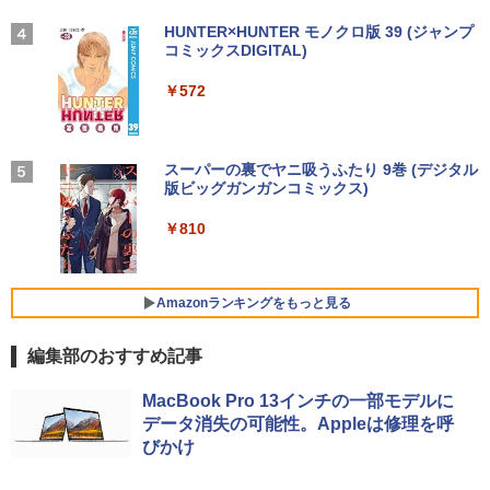
【★最大100%ポイント】Lenovo Think
indows11 Pro Office 2019搭載 WiFi 無
366x768/95°視野/HDMI VGA AV BNC U
はじめての世界名作えほん あかいえほ
3
4
Pad X280/第8世代 Core i5/メモリ:8GB/
線LAN DVD ドライブ 4K対応 省スペース
SB ポート/VESAマウント/スピーカー内
んのおうち（1～40巻） （0） [ 中脇 初
【2026年アップグレード版】AOKIMI ワイヤ
On My Road (Stadium ver.)
HUNTER×HUNTER モノクロ版 39 (ジャンプ
SSD:256GB/512GB/1TB/12.5型/Webカ
中古PC 整備済み品 90日保証 送料無料
蔵/リモコン
枝 ]
レスイヤホン bluetooth イヤホン V12 小型
コミックスDIGITAL)
by Amazon 炭酸水 ラベルレス 500ml ×24本
メラ/WIFI/Bluetooth/HDMI/USB Type-
軽量 ブルートゥースHi-Fi 最大36時間再生 ぶ
強炭酸水 ペットボトル 500ミリリットル (Sm
￥250
C/中古 パソコン 中古PC 中古ノートパソ
るーとゅーす コードレス ENCノイズキャン
art Basic)
￥28,800
￥12,149
￥26,400
￥572
コン Windows11
セリング 自動ペアリング Type-C充電 マイク
付き 防水 タッチ式音量調整 スポーツ/通勤/通
￥1,625
学/WEB会議(ホワイト)
￥26,800
【全品最大2500円OFFクーポン】【22イ
アイ・オー・データ ワイド液晶ディスプ
80代になるとたいていボケるか死ぬ。70
BUGS LIFE
スーパーの裏でヤニ吸うふたり 9巻 (デジタル
4
4
5
￥1,964
ンチ 液晶+新品キーボード＆新品無線マ
レイ 21.5/23.8/27型 1920×1080/アナロ
代は神様から与えられた特別な時間 （幻
版ビッグガンガンコミックス)
コカ・コーラ やかんの麦茶 from 爽健美茶 ラ
ウスセット】HP EliteDesk 800 G1 SFF
グRGB HDMI/ブラック/スピーカー：あ
冬舎新書） [ 林真理子 ]
ベルレス 650mlPET×24本
￥250
【整備済み品】 15.6インチ 第11世代Inte
デスクトップPC 第4世代Core-i7 Office
り/よりサステナブルなディスプレイへ/3
4
￥810
l N5095 FHD1920*1080IPS液晶 最大メ
付き Windows11 メモリ8GB/16GB SSD
辺フレームレス
Xiaomi シャオミ REDMI Buds 8 Lite ワイヤ
￥1,034
￥2,009
モリ16GB SSD1TB Office付きパソコン
256GB/512GB ハイブリッド Wi-Fi DVD
レスイヤホン Bluetooth 5.4 ノイズキャンセ
MicrosoftOffice2024可 日本語配列キー
USB3.0 デスクトップ PC 中古 PC
リング ANC 36時間再生
￥12,280
ボード/Webカメラ /USB 3.0 /HDMI 5GW
Amazonランキングをもっと見る
IFI Bluetooth ノートパソコン
￥27,999
￥2,980
編集部のおすすめ記事
￥32,800
★エイスース / ASUS アイケア液晶ディ
5
スプレイ フルHD(1920x1080) IPSパネル
【正規永久版Office付き】NiPoGi ミニp
VA249QGZ [23.8インチ]【PCモニター・
MacBook Pro 13インチの一部モデルに
5
c Intel N5030 最大3.1Hz mini pc Windo
液晶ディスプレイ】【送料無料】
データ消失の可能性。Appleは修理を呼
【マラソンP5倍/10%オフクーポン】中古
ws11 Pro 12GB+256GB SSD (4TB拡大
5
びかけ
ノートパソコン HP ProBook 450 G7 第
可能) 4K 静音 高速熱放散 小型超軽量ミ
￥13,200
10世代 Core i5 メモリ16GB SSD256GB
ニパソコン豊富なインターフェース USB