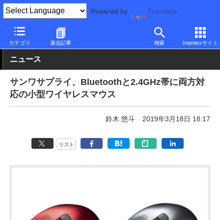
Powered by
Translate
PC Watch
半導体/周辺機器
マウス
無線
カテゴリ
過去記事
検索
Impressサイト
ニュース
サンワサプライ、Bluetoothと2.4GHz帯に両方対
応の小型ワイヤレスマウス
鈴木 悠斗
2019年3月18日 18:17
リスト