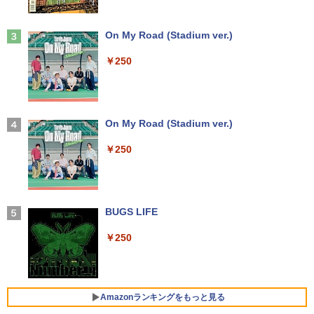
ノートPC notePC windows11 中古PC
ノートパソコン中古 ノート ウィンドウズ
￥10,980
キングダム 80 （ヤングジャンプコミッ
3
11
Anker Soundcore Liberty 5 ミッドナイトブ
On My Road (Stadium ver.)
クス） [ 原 泰久 ]
ラック
￥32,800
￥250
￥770
￥14,990
液晶モニター Dell Pro 22モニター E222
3
5HM 21.5型 フルHD リフレッシュレート
100Hz VESA 対応 HDMI DisplayPort VG
MS Office 2024 H&B 搭載｜14型 WEB
A モニター 液晶 液晶モニター 液晶ディ
3
カメラ 指紋認証 搭載モデル｜中古 ノー
スプレイ デル 21.5インチ パソコンモニ
【2026年アップグレード版】AOKIMI ワイヤ
On My Road (Stadium ver.)
かみさまキツネとサラリーマン 4 絵本
4
トパソコン Windows11 Office 付き｜D
ター 新品
レスイヤホン bluetooth イヤホン V12 小型
付き特装版 [ ヤシン ]
ell Latitude 5400｜Core i5 第8世代 以
軽量 ブルートゥースHi-Fi 最大36時間再生 ぶ
￥250
降 1.60GHz 4コア 8スレッド メモリ 8G
るーとゅーす コードレス ENCノイズキャン
￥12,100
￥2,970
B SSD 256GB｜中古パソコン 中古ノー
セリング 自動ペアリング Type-C充電 マイク
トパソコン 中古PC ノートPC
付き 防水 タッチ式音量調整 スポーツ/通勤/通
学/WEB会議(ホワイト)
￥29,800
マウスコンピューター 15．6型 IPS方式
BUGS LIFE
4
￥1,964
フルHD モバイルモニター iiyama ブラッ
改訂第11版 救急救命士標準テキスト [ 救
5
ク P1671HSC-B1J [P1671HSCB1J]【R
急救命士標準テキスト編集委員会 ]
￥250
NH】
DELL Latitude 5590 (Win11x64) 中古 C
Xiaomi シャオミ REDMI Buds 8 Lite ワイヤ
4
￥20,900
ore i7-1.9GHz(8650U)/メモリ16GB/SSD
レスイヤホン Bluetooth 5.4 ノイズキャンセ
￥15,000
512GB/フルHD15.6インチ/MX130 [B:良
リング ANC 36時間再生
品] 2018年頃購入
Amazonランキングをもっと見る
￥3,480