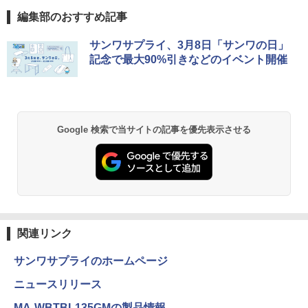
￥33,000
【縦画面対応/スピーカー内蔵】 Dell Pro
5
編集部のおすすめ記事
24 液晶モニター E2425HSM 23.8型 フル
HD IPS リフレッシュレート 100Hz VES
【Amazon.co.jp限定】 い・ろ・は・す 2L P
薬屋のひとりごと 17巻 (デジタル版ビッグガ
A 対応 スピーカー HDMI DisplayPort V
サンワサプライ、3月8日「サンワの日」
ET ラベルレス ×8本
ンガンコミックス)
15.6型 ノートパソコン フルHD Lenovo
GA モニター 液晶 液晶モニター 液晶ディ
5
記念で最大90%引きなどのイベント開催
ThinkPad L590 Core i5 8265U m.2SSD
スプレイ デル 23.8インチ パソコンモニ
￥1,112
￥770
256G メモリ8G Wi-Fi USBType-C Web
ター ピボット 新品
カメラ Windows11【中古】
￥16,398
￥33,800
by Amazon 天然水 ラベルレス 500ml ×24本
異世界居酒屋「のぶ」(22) (角川コミックス・
Google 検索で当サイトの記事を優先表示させる
富士山の天然水 バナジウム含有 水 ミネラル
エース)
ウォーター ペットボトル 静岡県産 500ミリリ
ットル (Smart Basic)
￥832
￥1,380
ONE PIECE モノクロ版 115 (ジャンプコミッ
クスDIGITAL)
by Amazon 天然水ラベルレス 2L×9本
関連リンク
￥594
￥1,117
サンワサプライのホームページ
ニュースリリース
HUNTER×HUNTER モノクロ版 39 (ジャンプ
MA-WBTBL135GMの製品情報