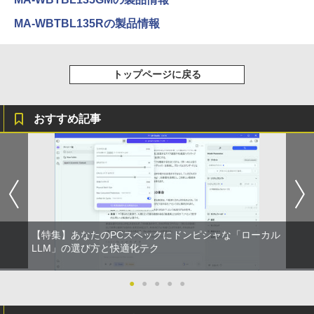
コミックスDIGITAL)
by Amazon 炭酸水 ラベルレス 500ml ×24本
強炭酸水 ペットボトル 500ミリリットル (Sm
MA-WBTBL135Rの製品情報
art Basic)
￥572
￥1,625
トップページに戻る
スーパーの裏でヤニ吸うふたり 9巻 (デジタル
版ビッグガンガンコミックス)
コカ・コーラ やかんの麦茶 from 爽健美茶 ラ
ベルレス 650mlPET×24本
￥810
おすすめ記事
￥2,009
【特集】あなたのPCスペックにドンピシャな「ローカル
LLM」の選び方と快適化テク
●
●
●
●
●