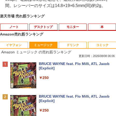
間。レシーバーのサイズは14.8×19×6.5mm(同)/約2g。
楽天市場 売れ筋ランキング
ノート
デスクトップ
モニター
本
Amazon売れ筋ランキング
イヤフォン
ミュージック
ドリンク
コミック
【ポイント10倍 期間限定】dynabook K
【超特価】厳選大手メーカー 液晶モニタ
【9月上旬発送予定】 ハンターハンター
1
1
1
Amazon ミュージック の売れ筋ランキング
70 第11世代 intel N4500 10.1型 高精細 I
ー シークレット 22-23型ワイド フルHD
全巻 HUNTER×HUNTER 1巻-39巻 セッ
PSノングレア 無音ファンレス Wi-Fi 6 W
（1920x1080） HDMI指定可 ノングレア
ト 最新 冨樫 義博 集英社 ジャンプコミッ
更新日時：2026/08/08 06:06
EBカメラ 初期設定済み すぐ使える Win
EIZO IIYAMA 三菱 富士通 NEC IO-DATA
クス 漫画 マンガ まんが 全巻セット 【送
Anker Soundcore P40i オフホワイト
BRUCE WAYNE feat. Flo Milli, ATL Jacob
dows 11 頑丈設計 2in1 タブレットPC
Dell HP PHILIPS等 液晶ディスプレイ
料無料】【新品】
[Explicit]
(タッチペン非付属)【整備済み中古品】
【中古】
￥7,990
￥19,096
￥250
￥16,700
￥4,480
【3千円以上送料無料】日本の歴史 小学
2
Anker Soundcore P31i ブラック
BRUCE WAYNE feat. Flo Milli, ATL Jacob
【マラソン限定30%OFF】中古 店長おま
【エントリーで最大全額ポイント還元｜
館版学習まんが 20巻セット／山川出版社
2
2
[Explicit]
かせパソコン Core i5 第10世代 メモリ8
8/11まで】 ASUS｜エイスース PCモニ
￥5,990
GB 16GB SSD240GB 15インチ Window
ター Eye Care ブラック VP227HF [21.4
￥19,360
￥250
s11 WPS Office 1年保証 ノートパソコン
5型 /フルHD(1920×1080) /ワイド /100H
【CA】 中古ノートパソコン WIN11 中古
z]