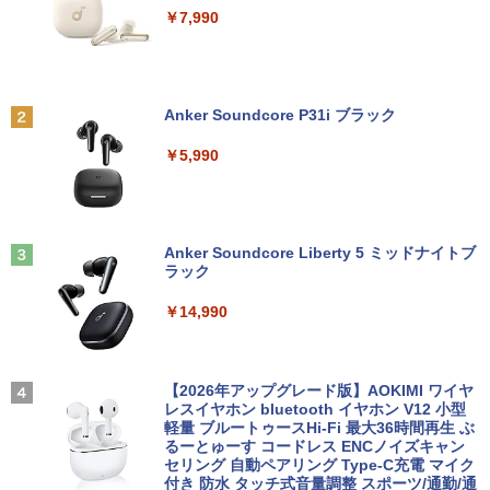
パソコン ノートPC【送料無料】【1年保
液晶モニター【3ケ月保証】
￥7,990
証】
中古パソコン | Lenovo | ThinkCentre M
2
￥5,480
710e Small | Windows11 | デスクトップ
￥6,800
| 一年保証 | 第7世代 | Core i5 7400 3.0
【予約】和山やま 作品4冊セット 小冊子
2
(～最大3.5)GHz | MEM:8GB | HDD:500
＆アクリルスタンド付き特装版 【2026年
GB | DVDマルチ | Win11Pro64bit
12月11日発売予定】 わやまやま 夢中さ
Anker Soundcore P31i ブラック
DELL デル E2420H 液晶モニター 23.8イ
君に カラオケ行こ ファミレス行こ 特典
2
【★最大100%ポイント】【新生活応援・
ンチワイド ブラック 1920×1080 （フル
付き 豪華 限定
￥9,980
2
￥5,990
2026】【Office 2019 H&B】富士通 MU
HD）IPSパネル LEDバックライト付 非光
937/Celeron 3865U/メモリ:4GB/8GB/S
沢 ノングレア 液晶ディスプレイ ディス
￥11,000
SD:128GB/256GB/512GB/1TB/13.3型/
プレイポート VGA VESA準拠 【中古】
フルHD/wifi/HDMI/USB3.0/中古 ノート
中古パソコン | NEC | Mate MKM28L-4 |
3
パソコン/モバイルPC/Windows11
￥5,500
Windows11 | デスクトップ | 一年保証 |
Anker Soundcore Liberty 5 ミッドナイトブ
第8世代 | Core i5 8400 2.8(〜最大4.0)G
【全巻】 日本三國 1-7巻セット （裏少年
3
ラック
￥9,999
Hz | MEM:8GB | SSD:256GB(新品) | DV
サンデーコミックス） [ 松木 いっか ]
Dマルチ | 無線LANなし | Win11Pro64bit
￥14,990
IODATA LCD-DF241EDB 液晶モニター
￥5,478
3
23.8インチワイド ブラックj LED液晶モ
￥15,000
【2in1 タブレット PC フル】高性能 富士
ニター 1920 x 1080 フルHD 16:9 ADSパ
3
通 ARROWS Tab R727 第7世代 Core i5
ネル 非光沢 ノングレア 液晶ディスプレ
12.5型 WEBカメラ Windows11 搭載 モ
イ ディスプレイポート HDMI VGA VESA
【2026年アップグレード版】AOKIMI ワイヤ
バイル PC メモリ 4GB ストレージ 128G
準拠 PS4 switch 対応 スイッチ 【中古】
レスイヤホン bluetooth イヤホン V12 小型
[新品]シティーハンター CITY HUNTER
NEC MRM29/L-5 PC-MRM29LZ6ACS5
4
4
B コスパ抜群 本体 WIFI Bluetooth USB
軽量 ブルートゥースHi-Fi 最大36時間再生 ぶ
ゼノンセレクション (1-29巻 全巻) 全巻
Core i5-9400 2.9GHz 8GB 256GB(新品
3.0 パソコン 中古PC 中古ノートパソコ
るーとゅーす コードレス ENCノイズキャン
￥6,600
セット
SSD) DisplayPort x2/アナログRGB出力
ン
セリング 自動ペアリング Type-C充電 マイク
DVD+-RW Windows11 Pro 64bit 【中
付き 防水 タッチ式音量調整 スポーツ/通勤/通