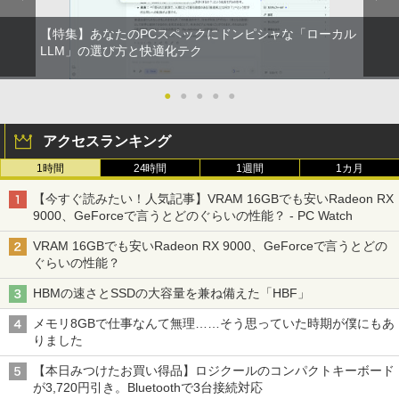
【特集】あなたのPCスペックにドンピシャな「ローカル
LLM」の選び方と快適化テク
●
●
●
●
●
アクセスランキング
1時間
24時間
1週間
1カ月
【今すぐ読みたい！人気記事】VRAM 16GBでも安いRadeon RX
9000、GeForceで言うとどのぐらいの性能？ - PC Watch
VRAM 16GBでも安いRadeon RX 9000、GeForceで言うとどの
ぐらいの性能？
HBMの速さとSSDの大容量を兼ね備えた「HBF」
メモリ8GBで仕事なんて無理……そう思っていた時期が僕にもあ
りました
【本日みつけたお買い得品】ロジクールのコンパクトキーボード
が3,720円引き。Bluetoothで3台接続対応