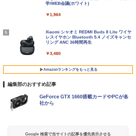
古】【20260325】
￥25,520
学/WEB会議(ホワイト)
￥12,999
中古 モバイルモニター15.6インチEVICIV
￥27,000
4
￥1,964
EVICIV156 -コンディションランク【B】
（商品 No.57-0）
ハイキュー！！ 全巻セット(1-45巻) （ジ
5
【マラソンセール期間中ポイント5倍】中
4
ャンプコミックス） [ 古舘春一 ]
古ノートパソコン 第8世代 Core i5 Wind
Xiaomi シャオミ REDMI Buds 8 Lite ワイヤ
￥7,990
【期間限定P15倍+最大10%OFFクーポ
5
ows11 メモリ8GB SSD240GB 15.6イン
レスイヤホン Bluetooth 5.4 ノイズキャンセ
ン】 【3年保証】HP PRODESK 400 G6
￥25,828
チ 大画面 Webカメラ ZOOM対応 DVDマ
リング ANC 36時間再生
SFF SSD256GB メモリ8GB Core i5 Wi
ルチ NEC VersaPro VKT16X-2 初期設定
ndows 11 Pro 中古 アウトレット 返品
済 すぐ使える 90日保証 送料無料
￥3,480
送料無料 中古デスクトップパソコン 中古
LG PCモニター 23.8インチ IPS フルHD
5
パソコン デスクトップパソコン デスクト
100Hz HDMI×2 ブルーライト低減 VESA
￥21,980
ップ PC OFFICE付き
対応 24MS500-B フルハイビジョン ディ
スプレイ モニター LGエレクトロニクス
Amazonランキングをもっと見る
￥37,400
￥11,440
編集部のおすすめ記事
8月5日限定10倍＆抽選10000P！｜高性
5
能ノートパソコン富士通 ライフブック A
BRUCE WAYNE feat. Flo Milli, ATL Jacob
【Amazon.co.jp限定】 い・ろ・は・す 2L P
薬屋のひとりごと 17巻 (デジタル版ビッグガ
579/749 Windows11 第八世代Corei5 1
GeForce GTX 1660搭載カードやPCが各
[Explicit]
ET ラベルレス ×8本
ンガンコミックス)
5.6型大画面 メモリ8GB 秒速起動新品SS
社から
D256GB DVD内蔵【カメラ、テンキー選
べる】ノートパソコン オフィス付き Mic
￥250
￥1,112
￥770
rosoftoffice2024可 WIFI Bluetooth 送
料無料
￥24,000
BRUCE WAYNE feat. Flo Milli, ATL Jacob
by Amazon 天然水 ラベルレス 500ml ×24本
異世界居酒屋「のぶ」(22) (角川コミックス・
Google 検索で当サイトの記事を優先表示させる