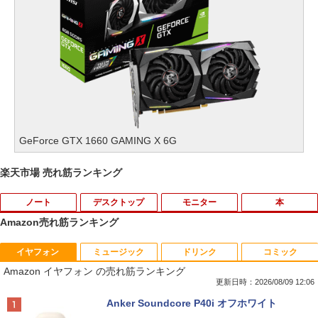
GeForce GTX 1660 GAMING X 6G
楽天市場 売れ筋ランキング
ノート
デスクトップ
モニター
本
Amazon売れ筋ランキング
イヤフォン
ミュージック
ドリンク
コミック
【今だけ】全品ポイント10倍 お買い物マ
キヤノン 9967B001
【送料無料】TF: I-O DATA☆LCD-MF24
夢をかなえるゾウ 子ども版1 おかしな
1
1
1
1
Amazon イヤフォン の売れ筋ランキング
ラソン★8/4～8/11★【2031年6月までO
4EDSW 液晶モニター 23.8インチ ワイド
神様ガネーシャとひみつの教え [ 水野敬
S更新可能】dynabook Chromebook C
ノングレア スピーカー搭載 [23.8インチ]
也 ]
更新日時：2026/08/09 12:06
￥5,380
1 SH-W02 Snapdragon SC7180 メモリ
[フルHD/LED/HDMI]/ VGA/ DVI-D/ 中古
Anker Soundcore P40i オフホワイト
4GB eMM搭載 Google ChromeOS 中古
ディスプレイ 中古モニター /24型 ワイド
￥1,650