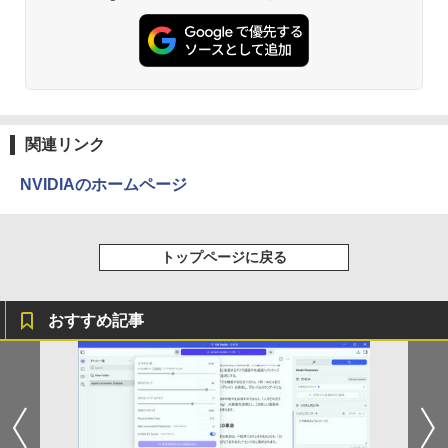
[Explicit]
富士山の天然水 バナジウム含有 水 ミネラル
エース)
ウォーター ペットボトル 静岡県産 500ミリリ
ットル (Smart Basic)
￥250
￥832
￥1,380
見知らぬ糸
ONE PIECE モノクロ版 115 (ジャンプコミッ
クスDIGITAL)
by Amazon 天然水ラベルレス 2L×9本
関連リンク
￥250
￥594
￥1,117
NVIDIAのホームページ
On My Road (Stadium ver.)
HUNTER×HUNTER モノクロ版 39 (ジャンプ
トップページに戻る
コミックスDIGITAL)
by Amazon 炭酸水 ラベルレス 500ml ×24本
強炭酸水 ペットボトル 500ミリリットル (Sm
￥250
art Basic)
￥572
おすすめ記事
￥1,625
On My Road (Stadium ver.)
スーパーの裏でヤニ吸うふたり 9巻 (デジタル
版ビッグガンガンコミックス)
コカ・コーラ やかんの麦茶 from 爽健美茶 ラ
ベルレス 650mlPET×24本
￥250
￥810
￥2,009