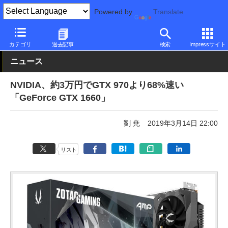
Powered by
Translate
PC Watch
半導体/周辺機器
GPU
GeForce
カテゴリ
過去記事
検索
Impressサイト
ニュース
NVIDIA、約3万円でGTX 970より68%速い
「GeForce GTX 1660」
劉 尭
2019年3月14日 22:00
リスト