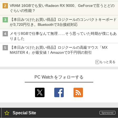
VRAM 16GBでも安いRadeon RX 9000、GeForceで言うとどの
＼マラソン限定値引／【新品 当日出荷】
￥9,800
5
ぐらいの性能？
新生活応援 7点 セット ゲーミングPC ゲ
ーミングパソコン デスクトップパソコン
【本日みつけたお買い得品】ロジクールのコンパクトキーボード
GeForce RTX5060 Ryzen7 5700X Wind
が3,720円引き。Bluetoothで3台接続対応
ows11 SSD 256GB〜1TB メモリ 16G
B〜32GB eスポーツ ゲーム デスクトッ
メモリ8GBで仕事なんて無理……そう思っていた時期が僕にもあ
プPC パソコン モニター
りました
￥169,290
【本日みつけたお買い得品】ロジクールの高級マウス「MX
MASTER 4」が最安値！Amazonで3千円弱の割引
もっと見る
PC Watch をフォローする
Special Site