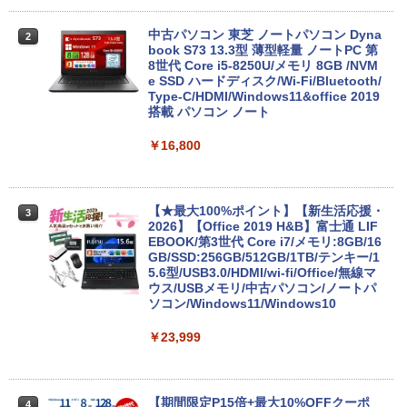
中古パソコン 東芝 ノートパソコン Dyna
2
book S73 13.3型 薄型軽量 ノートPC 第
8世代 Core i5-8250U/メモリ 8GB /NVM
e SSD ハードディスク/Wi-Fi/Bluetooth/
Type-C/HDMI/Windows11&office 2019
搭載 パソコン ノート
￥16,800
【★最大100%ポイント】【新生活応援・
3
2026】【Office 2019 H&B】富士通 LIF
EBOOK/第3世代 Core i7/メモリ:8GB/16
GB/SSD:256GB/512GB/1TB/テンキー/1
5.6型/USB3.0/HDMI/wi-fi/Office/無線マ
ウス/USBメモリ/中古パソコン/ノートパ
ソコン/Windows11/Windows10
￥23,999
【期間限定P15倍+最大10%OFFクーポ
4