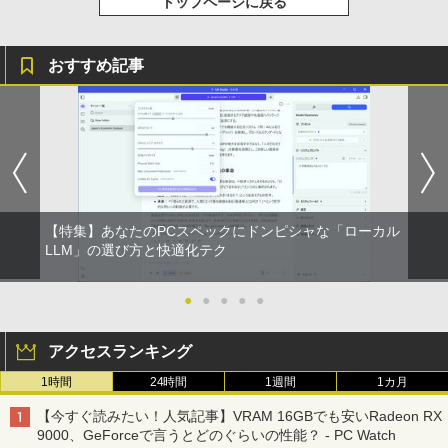
トップページに戻る
Yoothi 互換品 液晶 13.3インチ N133BG
3
A-EA2 NT133WHM-N35 NT133WHM-N4
5 NT133WHM-N46 NT133WHM-N47 BO
ピアノ 楽譜 カプースチン | 8つの演奏会
4
「楽天ランキング1位」 デスクトップパ
E07AE BOE07AD BOE07C0 BOE0800
【2026年アップグレード版】AOKIMI ワイヤ
On My Road (Stadium ver.)
HUNTER×HUNTER モノクロ版 39 (ジャンプ
用エチュード 作品40 | 8 Concert Studie
3
おすすめ記事
ソコン Windows11 Office付き パソコン
対応 1366x768 WXGA LED LCD 液晶デ
レスイヤホン bluetooth イヤホン V12 小型
コミックスDIGITAL)
by Amazon 炭酸水 ラベルレス 500ml ×24本
s Op.40
新品｜インテル 第14世代 Core i5-4590 i
ィスプレイ 修理交換用液晶パネル
軽量 ブルートゥースHi-Fi 最大36時間再生 ぶ
強炭酸水 ペットボトル 500ミリリットル (Sm
￥250
5 i7-14700F｜ SSD 256GB～2TB｜メモ
るーとゅーす コードレス ENCノイズキャン
art Basic)
￥572
￥5,940
リ 8～64GB DDR4/5｜ デスクトップPC
セリング 自動ペアリング Type-C充電 マイク
￥8,900
2年保証 激安 高性能 ゲーム 本体のみ PC
付き 防水 タッチ式音量調整 スポーツ/通勤/通
￥1,625
高スペッ 初期設定済み
学/WEB会議(ホワイト)
BUGS LIFE
スーパーの裏でヤニ吸うふたり 9巻 (デジタル
信じていた仲間達にダンジョン奥地で殺
5
￥45,700
￥1,964
【選べる2色 コスパ抜群】モバイルモニ
版ビッグガンガンコミックス)
されかけたがギフト『無限ガチャ』でレ
コカ・コーラ やかんの麦茶 from 爽健美茶 ラ
4
ター 15.6インチ フルHD 100%sRGB 非
ベル9999の仲間達を手に入れて元パーテ
ベルレス 650mlPET×24本
￥250
光沢IPS パネル Type-C対応 miniHDMI
【特集】あなたのPCスペックにドンピシャな「ローカル
ィーメンバーと世界に復讐＆『ざま
￥810
薄型軽量 約650g VESA対応 モニター 持
LLM」の選び方と快適化テク
Xiaomi シャオミ REDMI Buds 8 Lite ワイヤ
ぁ！』します！（23） （KCデラック
￥2,009
【今だけP10倍！大量還元！】一体型デ
ち運び サブディスプレイ テレワーク 在
レスイヤホン Bluetooth 5.4 ノイズキャンセ
ス） [ 大前 貴史 ]
4
スクトップパソコン VETESA 22型液晶
宅勤務 UPERFECT
リング ANC 36時間再生
第2世代Core i5 Windows11搭載 Office
●
●
●
●
●
￥792
付き メモリ8GB SSD256GB 初期設定済
￥8,999
￥3,480
み USB2.0 Wi-Fi無線LAN対応 キーボー
ド＆マウス付属 在宅勤務 学生向け 初心
アクセスランキング
者向け 高性能PC 新品
1時間
24時間
1週間
1カ月
Dell SE2416H 23.8インチ モニター (フ
5
￥39,900
ルHD/IPS非光沢/HDMI・D-Sub15ピン/傾
【今すぐ読みたい！人気記事】VRAM 16GBでも安いRadeon RX
き調整) 【付属品：電源ケーブル・HDMI
9000、GeForceで言うとどのぐらいの性能？ - PC Watch
ケーブル】3ヶ月保証付き