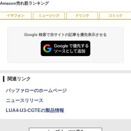
Amazon売れ筋ランキング
イヤフォン
ミュージック
ドリンク
コミック
【Dell Core-i7 & 24インチ2台液晶PCセ
PHILIPS 241V8 LED液晶モニター 23.8
BARFOUT! SPECIAL EDITION EARLY
1
1
1
ット】intel Core i7-7700、RAM:16G
インチワイド ブラック 1920×1080 （フ
AUTUMN 2026 / TIME TRAVEL 岩本 照
B、SSD:選択可能(256GBor512GBor1T
ルHD）16:9 IPSパネル 非光沢 ノングレ
（Snow Man） [ ブラウンズブックス ]
B)/フルHD（1920x1080）液晶モニタ/光
ア 液晶ディスプレイ HDMI VGA VESA準
Google 検索で当サイトの記事を優先表示させる
Anker Soundcore P40i オフホワイト
BRUCE WAYNE feat. Flo Milli, ATL Jacob
by Amazon 天然水 ラベルレス 500ml ×24本
薬屋のひとりごと 17巻 (デジタル版ビッグガ
学ドライブ/5.8Ghz WI-FI/Bluetooth/Wi
拠 PS4 switch 対応 スイッチ 【中古】
￥1,870
[Explicit]
富士山の天然水 バナジウム含有 水 ミネラル
ンガンコミックス)
ndows11 Pro & KINGSOFT WPS Offic
ウォーター ペットボトル 静岡県産 500ミリリ
￥7,990
e/HDMI/デスクトップパソコン(再生中古
￥6,500
ットル (Smart Basic)
￥250
￥770
品)
＆Premium特別編集 台湾、街歩きガイ
2
￥1,380
￥41,800
ド。
【期間限定10%OFFクーポン 8/12 10時
2
Anker Soundcore P31i ブラック
BRUCE WAYNE feat. Flo Milli, ATL Jacob
異世界居酒屋「のぶ」(22) (角川コミックス・
まで】 モニター 21.5型 液晶ディスプレ
￥1,879
[Explicit]
エース)
関連リンク
【Amazon.co.jp限定】 い・ろ・は・す 2L P
イ ベゼル ディスプレイ 液晶モニター PC
ET ラベルレス ×8本
￥5,990
【初期設定済み】デスクトップパソコン
モニター 壁掛け フリッカーレス FreeSy
2
￥250
￥832
一体型 2026新品 パソコン 一体型PC 24
nc 21.5インチ 角度調節 FullHD ブルー
バッファローのホームページ
￥1,112
型 21.5型 Windows11 Office付き｜フル
ライトカット VAパネル VESAフル FHD
HD液晶一体型 インテル Core i5 Core i7
ノングレア MAXZEN JM22CH02
ニュースリリース
からだの厚みを薄くする [ 土屋元明 ]
3
｜ SSD 128GB～1TB｜メモリ8GB 16G
B｜ キーボード マウス付 2年保証 安い P
Anker Soundcore Liberty 5 ミッドナイトブ
On My Road (Stadium ver.)
ONE PIECE モノクロ版 115 (ジャンプコミッ
LUA4-U3-CGTEの製品情報
￥9,480
￥1,540
C 初期設定済み テレワーク 在宅勤務
ラック
クスDIGITAL)
by Amazon 天然水ラベルレス 2L×9本
￥250
￥47,700
￥14,990
￥594
￥1,117