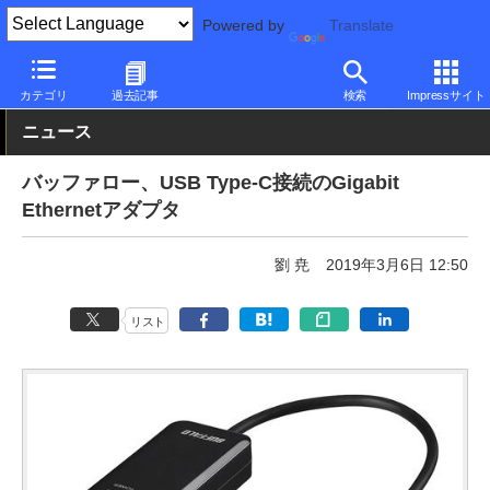
Powered by
Translate
PC Watch
半導体/周辺機器
アクセサリ
その他
カテゴリ
過去記事
検索
Impressサイト
ニュース
バッファロー、USB Type-C接続のGigabit
Ethernetアダプタ
劉 尭
2019年3月6日 12:50
リスト