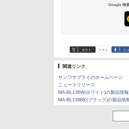
Google
Anker Soundcore
BRUCE WAYNE feat.
【Amazon.co.jp限
薬屋のひとりごと 17
Anker Soundcore
BRUCE WAYNE feat
by Amazon 天然水
異世界居酒屋「の
P40i オフホワイト
Flo Milli, ATL Jacob
定】 い・ろ・は・す
巻 (デジタル版ビッグ
P31i ホワイト
Flo Milli, ATL Jacob
ラベルレス 500ml
ぶ」(22) (角川コミッ
[Explicit]
2L PET ラベルレス
ガンガンコミックス)
[Explicit]
×24本 富士山の天然
クス・エース)
￥7,990
￥5,990
ポスト
リスト
シ
×8本
水 バナジウム含有 
￥250
￥1,112
￥770
￥250
￥1,380
￥832
ミネラルウォーター
ペットボトル 静岡県
産 500ミリリットル
関連リンク
(Smart Basic)
サンワサプライのホームページ
ニュースリリース
MA-BL138W(ホワイト)の製品情報
MA-BL138BK(ブラック)の製品情