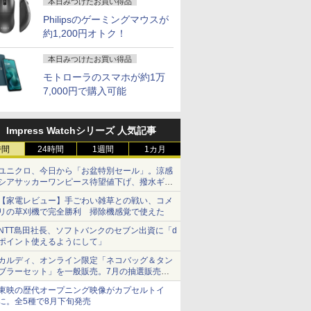
本日みつけたお買い得品
Philipsのゲーミングマウスが
約1,200円オトク！
本日みつけたお買い得品
モトローラのスマホが約1万
7,000円で購入可能
Impress Watchシリーズ 人気記事
時間
24時間
1週間
1カ月
ユニクロ、今日から「お盆特別セール」。涼感
シアサッカーワンピース待望値下げ、撥水ギア
ショーツは1990円に
【家電レビュー】手ごわい雑草との戦い、コメ
リの草刈機で完全勝利 掃除機感覚で使えた
NTT島田社長、ソフトバンクのセブン出資に「d
ポイント使えるようにして」
カルディ、オンライン限定「ネコバッグ＆タン
ブラーセット」を一般販売。7月の抽選販売の
当選無効分
東映の歴代オープニング映像がカプセルトイ
に。全5種で8月下旬発売