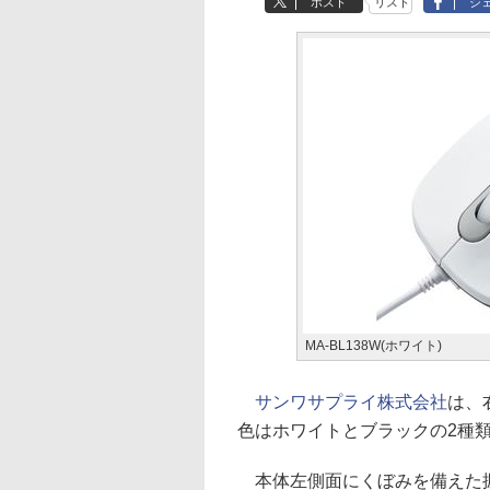
ポスト
リスト
シ
MA-BL138W(ホワイト)
サンワサプライ株式会社
は、
色はホワイトとブラックの2種類
本体左側面にくぼみを備えた握