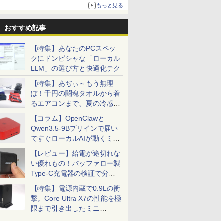
もっと見る
おすすめ記事
【特集】あなたのPCスペッ
クにドンピシャな「ローカル
LLM」の選び方と快適化テク
【特集】あぢぃ～もう無理
ぽ！千円の闘魂タオルから着
るエアコンまで、夏の冷感グ
ッズ一挙紹介
【コラム】OpenClawと
Qwen3.5-9Bプリインで届い
てすぐローカルAIが動くミニ
PC「SER9 Pro」
【レビュー】給電が途切れな
い優れもの！バッファロー製
Type-C充電器の検証で分か
ったこと
【特集】電源内蔵で0.9Lの衝
撃。Core Ultra X7の性能を極
限まで引き出したミニ
PC「GPD BOX」