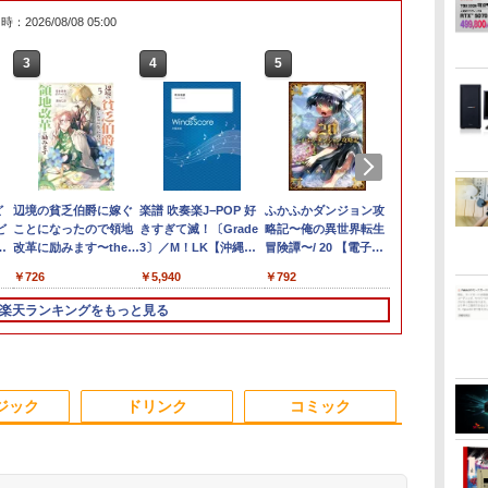
：2026/08/08 05:00
3
3
3
4
3
4
4
5
1
1
1
6
ど
色選べる新品
0円値下げ／＼
1日まで限定価格／ゲーミングPC
辺境の貧乏伯爵に嫁ぐ
【最新Office2024】Lenovo
＼セール中6000円OFF／ グ
楽譜 吹奏楽J−POP 好
LENOVO レノボ ThinkStation
【1500円OFFクーポン】
【2,000円クーポン＋P最大
ふかふかダンジョン攻
【新品】【楽
ポイント10倍
中古品 | 2
魔女と傭兵（9
ど
デル！
6年最新の超軽
新品 RTX5060 Ryzen7 5700X
ことになったので領地
ThinkPad L15 Gen3 第12世
リーンハウス ゲーミングモ
きすぎて滅！〔Grade
PGX(30KL0005JP)
【やや訳有】【WEBカメラ
31.5%還元！】ゲーミングモ
略記〜俺の異世界転生
トパソコン 新
Windows 11 
モニター | 
子書籍】[ 宮木
〜
595 15.6インチ
バイルモニター
16GB SSD500GB Windows11
改革に励みます〜the
代 Core i5 メモリ16GB 爆速
ニター ディスプレイ ホワイ
3〕／M！LK【沖縄・
+フルHD】中古ノートパソコ
ニター 27インチモニター 液
冒険譚〜/ 20 【電子書
CPU搭載ノートP
OptiPlex シ
長におまかせ
￥961,000
￥792
典
N95
HD 4K
トップPC モニター付き 23.8型
letter from Boule〜
新品 SSD 1TB 15.6型 液晶 テ
ト 23.8型 165Hz フルHD
離島以外送料無料】
ン 中古パソコン 13.3インチ
晶ディスプレイ WQHD
籍】[ KAKERU ]
きノートパソ
第3世代 3770
べく細いのを
,070
￥726
￥59,800
￥19,980
￥5,940
￥62,800
￥23,731
￥792
￥29,800
￥19,800
￥5,280
書
80IPS液晶 最大
チパネル バッテ
 100Hz 1年保証 高性能 配信 動画編
5【電子書店共通特典イ
ンキー搭載 Webカメラ内蔵
1920x1080 ノングレア ゲー
SSD256GB メモリ16GB
(2560x1440) Fast IPS 200Hz
け Windows
8G/HDD500
【VGAケーブ
1TB Office
続 12モデル
スポーツ 初心者 一式 ゲーミング
ラスト付】 【電子書
HDMI端子 Type-C Wi-Fi
ミングディスプレイ モニタ
Core i7 第11世代 Microsoft
1ms(MPRT) 124%sRGB 低
Webカメラ z
日保証】
楽天ランキングをもっと見る
パネル Type-
コン デスクトップパソコン
籍】[ 深山じお ]
Bluetooth 初期設定済み 届
ー 液晶 VESA 壁掛け 144hz
Office付き Windows11
ブルーライトフリッカーフリ
ーボード 14.1型
ice2024可 日本
 薄型 リモート
いてすぐ使える Windows11
PS5 Switch PR02 GH-
DELL Latitude 7320 ノート
ーFreeSync & G-Sync対応
Celeron メ
ド/Webカメ
プレイ 持ち運
Pro 64bit 送料無料 半年保証
ELCG238B-WH
パソコン 中古 PC パソコン
高輝度400cd/m² PS5対応
SSD1TB(最
DMI 5GWIFI
モニター
付 厳選中古パソコン
中古ノートPC SSD1TB メモ
HDMI×2 DP×1.4 KTC
リービジネス 
 ノートパソコン
リ32GB デル
H27T22C 3年保証
ント 学生向け
ジック
ドリンク
コミック