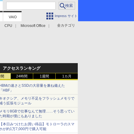
Impress サイト
全カテゴリ
CPU
Microsoft Office
アクセスランキング
時間
24時間
1週間
1カ月
HBMの速さとSSDの大容量を兼ね備えた
「HBF」
キオクシア、メモリ不足をフラッシュメモリで
補う拡張モジュール
メモリ8GBで仕事なんて無理……そう思ってい
た時期が僕にもありました
【本日みつけたお買い得品】モトローラのスマ
ホが約1万7,000円で購入可能