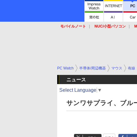
モバイルノート
NUC/小型パソコン
M
SSD
キーボード
マウス
PC Watch
半導体/周辺機器
マウス
有線
ニュース
Select Language
▼
サンワサプライ、ブルー