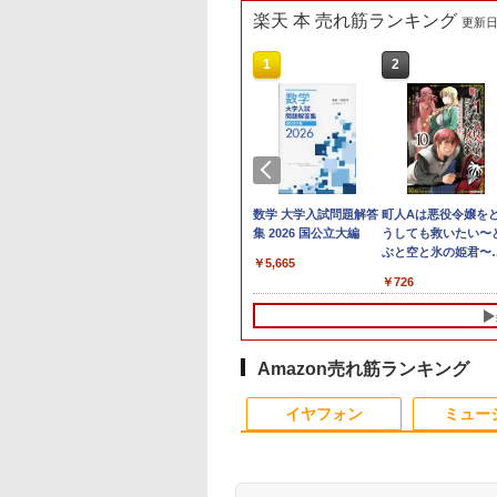
楽天 本 売れ筋ランキング
更新日時
3
4
4
10
1
1
1
1
2
2
2
2
C
24】Lenovo
円OFF／ グ
 【取寄品】
LENOVO レノボ ThinkStation
【1500円OFFクーポン】
【2,000円クーポン＋P最大
【楽天ブックス限定特
【新品】【楽天1位！】ノー
ポイント10倍 送料無料 中古パソコン
中古品 | 24インチワイド液晶
数学 大学入試問題解答
町人Aは悪役令嬢を
本日15倍！2
＼本日限定50
＼1
X
 Gen3 第12世
ゲーミングモ
−286 J−POP−秋う
PGX(30KL0005JP)
【やや訳有】【WEBカメラ
31.5%還元！】ゲーミングモ
典】生田斗真 アニバー
トパソコン 新品第13世代
Windows 11 Pro 64bit 搭載 DELL
モニター | 黒色系で品番は店
集 2026 国公立大編
うしても救いたい〜
2026年最新モ
楽天1位！202
セット 
1
モリ16GB 爆速
レイ ホワイ
レクション【沖
+フルHD】中古ノートパソコ
ニター 27インチモニター 液
サリーブック『 余白
CPU搭載ノートPC Office付
OptiPlex シリーズ（7010等） Core i7
長におまかせ！枠部分はなる
ぶと空と氷の姫君
Pasoeco PR1
量超薄型／モ
メモリ
￥961,000
￥5,665
型
15.6型 液晶 テ
z フルHD
離島以外送料無
ン 中古パソコン 13.3インチ
晶ディスプレイ WQHD
』(アザーカット生写真
きノートパソコン 初心者向
第3世代 3770 3.4G/メモリ
べく細いのを選びます！
10【電子書店共通特
第13世代Intel 
15.6インチ フル
デスク
578
￥62,800
￥23,731
￥6,820
￥29,800
￥19,800
￥5,280
￥726
￥55,800
￥12,480
￥181
画編
bカメラ内蔵
ノングレア ゲー
SSD256GB メモリ16GB
(2560x1440) Fast IPS 200Hz
1枚) [ 生田斗真 ]
け Windows11 初期設定済
8G/HDD500GB/DVD-ROM/激安セール
【VGAケーブル付属】【30
イラスト付】 【電子
FHD1920*10
144Hz タッ
IPS
グ
C Wi-Fi
レイ モニタ
Core i7 第11世代 Microsoft
1ms(MPRT) 124%sRGB 低
Webカメラ zoom 日本語キ
日保証】
籍】[ 目黒三吉 ]
メモリ16GB SSD
リー内蔵 無線接
集 e
初期設定済み 届
掛け 144hz
Office付き Windows11
ブルーライトフリッカーフリ
ーボード 14.1型 Intel
付きパソコン
選択 非光沢 IPS
パソ
indows11
02 GH-
DELL Latitude 7320 ノート
ーFreeSync & G-Sync対応
Celeron メモリ8GB
MicrosoftOff
C HDMI 軽量
料無料 半年保証
パソコン 中古 PC パソコン
高輝度400cd/m² PS5対応
SSD1TB(最大) 大容量バッテ
語配列キーボー
ワーク ディス
Amazon売れ筋ランキング
コン
中古ノートPC SSD1TB メモ
HDMI×2 DP×1.4 KTC
リービジネス 大学生 プレゼ
ラ/USB 3.0 /H
び ポータブル
リ32GB デル
H27T22C 3年保証
ント 学生向け
Bluetooth
イヤフォン
ミュー