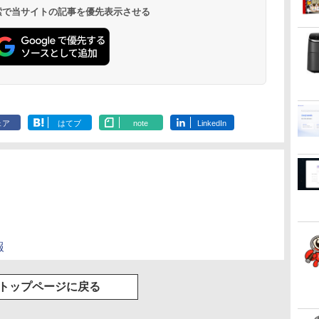
 検索で当サイトの記事を優先表示させる
.
Anker Soundcore
On My Road
by Amazon 天然水
ONE PIECE モノクロ
【2026年アップグレ
On My Road
by Amazon 炭酸水
HUNTER×HUNTER
Xiaomi シャオミ
BUGS LIFE
コカ・コーラ やかんの
スーパーの裏でヤニ吸
Liberty 5 ミッドナイ
(Stadium ver.)
ラベルレス 2L×9本
版 115 (ジャンプコミ
ード版】AOKIMI ワ
(Stadium ver.)
ラベルレス 500ml
モノクロ版 39 (ジャ
REDMI Buds 8 Lite ワ
麦茶 from 爽健美茶 ラ
うふたり 9巻 (デジタル
￥250
トブラック
ックスDIGITAL)
イヤレスイヤホン
×24本 強炭酸水 ペッ
ンプコミックス
イヤレスイヤホン
ベルレス
版ビッグガンガンコミ
￥250
￥1,117
￥250
ェア
はてブ
note
LinkedIn
水
bluetooth イヤホン
トボトル 500ミリリ
DIGITAL)
Bluetooth 5.4 ノイズ
650mlPET×24本
ックス)
￥14,990
￥594
￥2,599
￥1,625
￥572
￥3,480
￥2,009
￥810
V12 小型軽量 ブルー
ットル (Smart
キャンセリング ANC
トゥースHi-Fi 最大
Basic)
36時間再生
36時間再生 ぶるーと
ゅーす コードレス
ENCノイズキャンセ
リング 自動ペアリン
グ Type-C充電 マイ
ク付き 防水 タッチ式
音量調整 スポーツ/通
報
勤/通学/WEB会議
6.0(オフホワイト)
トップページに戻る