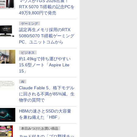
マウスがTGS 2026出展！
RTX 5070 Ti搭載の記念PCを
49万9,800円で発売
7
2
2
2
8
3
3
9
3
4
4
10
ゲーミング
認定再生メモリ採用のRTX
5080/5070 Ti搭載ゲーミング
PC、ユニットコムから
ビジネス
約1.49kgで持ち運びやすい
天1位！】ノー
 送料無料 中古パソコン
4インチワイド液晶
） 【電
信じていた仲間達にダ
本日15倍！2色選べる新品
＼本日限定500円値下げ／＼
＼11日まで限定価格／ゲーミングPC
楽譜 【取寄品】吹奏楽
【最新Office2024】Lenovo
＼セール中6000円OFF／ グ
楽譜 【取寄品】
LENOVO レノボ ThinkSta
【1500円OFF
【2,000円クー
【楽天ブッ
品第13世代
Pro 64bit 搭載 DELL
黒色系で品番は店
真人 ]
ンジョン奥地で殺され
15.6型ノート「Aspire Lite
2026年最新モデル！
楽天1位！2026年最新の超軽
セット 新品 RTX5060 Ryzen7 5700X
セレクション 豊臣兄
ThinkPad L15 Gen3 第12世
リーンハウス ゲーミングモ
POP−286 J−POP−秋う
PGX(30KL0005JP)
【やや訳有】【W
31.5%還元！】
典】生田斗
C Office付
リーズ（7010等） Core i7
！枠部分はなる
かけたがギフト『無限
Pasoeco PR1595 15.6インチ
量超薄型／モバイルモニター
メモリ16GB SSD500GB Windows11
弟！メインテーマ
代 Core i5 メモリ16GB 爆速
ニター ディスプレイ ホワイ
たコレクション【沖
+フルHD】中古
ニター 27インチ
サリーブッ
15」
￥961,000
コン 初心者向
 3.4G/メモリ
選びます！
ガチャ』でレベル9999
第13世代Intel N95
15.6インチ フルHD 4K
デスクトップPC モニター付き 23.8型
〔Grade 3．5〕【沖
新品 SSD 1TB 15.6型 液晶 テ
ト 23.8型 165Hz フルHD
縄・離島以外送料無
ン 中古パソコン 
晶ディスプレイ 
』(アザー
￥792
￥55,800
￥12,480
￥181,070
￥6,490
￥59,800
￥19,980
￥6,578
￥62,800
￥23,731
￥6,820
11 初期設定済
GB/DVD-ROM/激安セール
ル付属】【30
の仲間達を手に入れて
FHD1920*1080IPS液晶 最大
144Hz タッチパネル バッテ
IPS 100Hz 1年保証 高性能 配信 動画編
縄・離島以外送料無
ンキー搭載 Webカメラ内蔵
1920x1080 ノングレア ゲー
料】
SSD256GB メモ
(2560x1440) Fas
1枚) [ 生田
AI
oom 日本語キ
元パーティーメンバー
メモリ16GB SSD1TB Office
リー内蔵 無線接続 12モデル
集 eスポーツ 初心者 一式 ゲーミング
料】
HDMI端子 Type-C Wi-Fi
ミングディスプレイ モニタ
Core i7 第11世代 
1ms(MPRT) 12
Claude Fable 5、格下モデル
 Intel
と世界に復讐＆『ざま
付きパソコン
選択 非光沢 IPSパネル Type-
パソコン デスクトップパソコン
Bluetooth 初期設定済み 届
ー 液晶 VESA 壁掛け 144hz
Office付き Wind
ブルーライトフ
に回される不満が85%減。生
モリ8GB
ぁ！』します！【電子
MicrosoftOffice2024可 日本
C HDMI 軽量 薄型 リモート
いてすぐ使える Windows11
PS5 Switch PR02 GH-
DELL Latitude
ーFreeSync & 
物学の質問で
大) 大容量バッテ
書籍】
語配列キーボード/Webカメ
ワーク ディスプレイ 持ち運
Pro 64bit 送料無料 半年保証
ELCG238B-WH
パソコン 中古 P
高輝度400cd/m²
大学生 プレゼ
ラ/USB 3.0 /HDMI 5GWIFI
び ポータブルモニター
付 厳選中古パソコン
中古ノートPC SS
HDMI×2 DP×1.4
HBMの速さとSSDの大容量
Bluetooth ノートパソコン
リ32GB デル
H27T22C 3年保
を兼ね備えた「HBF」
本日みつけたお買い得品
カード付きの「プロ野球チッ