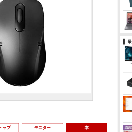
最
トップ
モニター
本