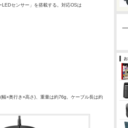
ブルーLEDセンサー」を搭載する。対応OSは
お
mm(幅×奥行き×高さ)、重量は約76g。ケーブル長は約