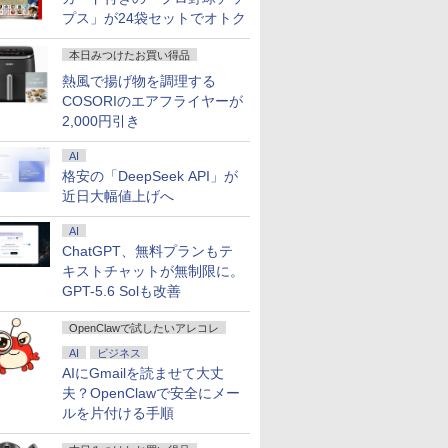
プス」が24袋セットでオトク
本日みつけたお買い得品
熱風で揚げ物を調理する
COSORIのエアフライヤーが
2,000円引き
AI
格安の「DeepSeek API」が
近日大幅値上げへ
AI
ChatGPT、無料プランもテ
キストチャットが無制限に。
GPT-5.6 Solも改善
OpenClawで試したいアレコレ
AI
ビジネス
AIにGmailを読ませて大丈
夫？OpenClawで安全にメー
ルを片付ける手順