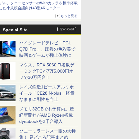
デル、ソニーセンサーのWebカメラを標準搭載
した小規模会議向け43型4Kモニター
もっと見る
Special Site
ハイグレードテレビ「TCL
Q7D Pro」。圧巻の色彩美で
映画＆ゲームが極上体験に
マウス、RTX 5060 Ti搭載ゲ
ーミングPCが7万5,000円オ
フで30万円台！
レイズ鍛造1ピースアルミホ
イール「CE28 N-plus」軽量
なままに剛性を向上
メモリ32GBでも予算内。産
経新聞社がAMD Ryzen搭載
dynabookを2千台導入
ソニーミラーレス一眼の大特
集！ 見どころ記事まとめ