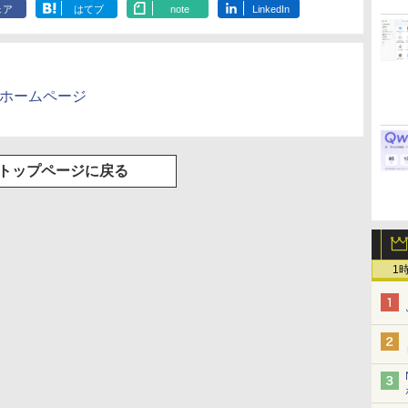
￥250
￥1,117
￥250
ェア
はてブ
note
LinkedIn
水
トボトル 500ミリリ
DIGITAL)
650mlPET×24本
ックス)
￥594
￥1,625
￥572
￥2,009
￥810
ットル (Smart
Basic)
のホームページ
トップページに戻る
1