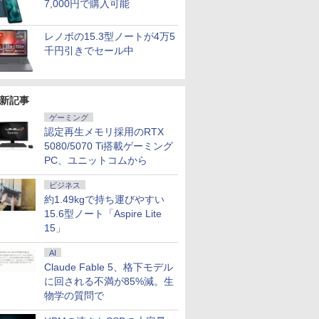
7,000円で購入可能
レノボの15.3型ノートが4万5
千円引きでセール中
新記事
ゲーミング
認定再生メモリ採用のRTX
5080/5070 Ti搭載ゲーミング
PC、ユニットコムから
ビジネス
約1.49kgで持ち運びやすい
15.6型ノート「Aspire Lite
15」
AI
Claude Fable 5、格下モデル
に回される不満が85%減。生
物学の質問で