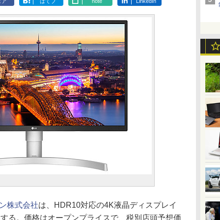
ェア
はてブ
note
LinkedIn
パン株式会社
は、HDR10対応の4K液晶ディスプレイ
り発売する。価格はオープンプライスで、税別店頭予想価