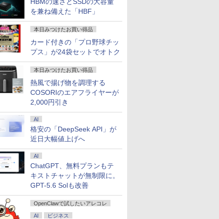
HBMの速さとSSDの大容量
を兼ね備えた「HBF」
本日みつけたお買い得品
カード付きの「プロ野球チッ
プス」が24袋セットでオトク
本日みつけたお買い得品
熱風で揚げ物を調理する
COSORIのエアフライヤーが
2,000円引き
AI
格安の「DeepSeek API」が
近日大幅値上げへ
AI
ChatGPT、無料プランもテ
7
7
7
7
8
8
8
8
9
9
9
9
10
10
10
10
キストチャットが無制限に。
GPT-5.6 Solも改善
OpenClawで試したいアレコレ
AI
ビジネス