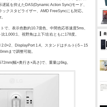
えたDAS(Dynamic Action Sync)モード、
クスタビライザー、AMD FreeSyncにも対応。
z。
ドットで、表示色数約10.7億色、中間色応答速度5ms、
最
比1,000:1、視野角は上下/左右ともに178度。
2、DisplayPort 1.4。スタンドはチルト(-5～15
10mmまで調整可能。
572mm(幅×奥行き×高さ)で、重量は6kg。