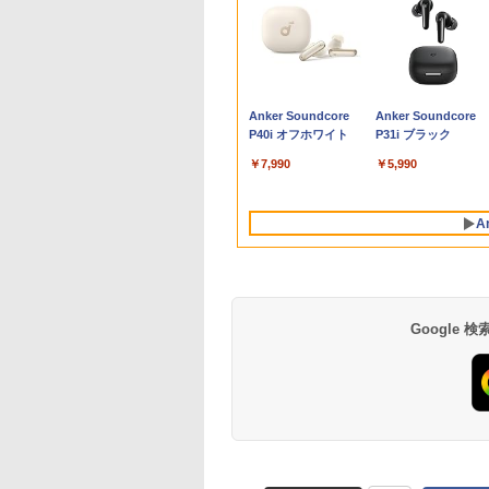
】 DELL XPS
500円OFFクーポ
ーカー5年保証／
0日後に英語がもの
【ACEMAGIC AMD
ノートパソコン 14イン
【楽天1位 累計販売100
魔女と傭兵（9） 【電
■新品■富士通 FMV
DELL Vostro 3670 単
IODATA 液晶モニター
鹿楓堂よついろ日和
【中古訳あり】極軽
中古パソコン | NEC |
モバイルモニター 15.
薬屋のひとりごと 1
 i7-11700 GTX
【WEBカメラ搭載
短即日発送】 【新
る1日10分 ネイ
Ryzen7 H255】ミニPC
チ 新品 Windows11
万台突破】モバイルモ
子書籍】[ 宮木真人 ]
LIFEBOOK U9312
体 Windows11 64bit
LCD-MF224EDW 21.5
23巻 【電子書籍】[ 清
極薄 富士通
Mate MRL36L-5 |
インチ 1080P IPSパ
【電子書籍】[ 日向夏
0 Ti 6G メモリ
ルHD】ノートパソ
 モニター 24イン
ブ英語書き写し [
高性能 ゲーミングPC
Pro Office搭載 日本語
ニター 15.6インチ フル
U9312X U9311 U9311X
HDMI Core i5 8400 メ
インチワイド ホワイト
水ユウ ]
LIFEBOOK U937 第
Windows11 | デス
ル 自立スタンド Type
￥792
￥770
B HDD1TB
 中古パソコン 14
ディスプレイ PCモ
ット・リンゼイ ]
Windows11Pro【16GB
キーボード メモリ
HD 4K タッチパネル
U9310 U9310X U939
モリー8GB 高速
LCD LEDバックライト
世代Corei5 メモリ
ップ | 一年保証 | Cor
C/Mini HDMI PC/ス
,440
,800
,800
980
￥99,800
￥29,800
￥12,999
￥2,860
￥24,800
￥4,600
￥770
￥10,500
￥25,000
￥9,527
512GB
チ SSD128GB メ
ー ASUS 液晶ディ
LPDDR5
8GB SSD 128GB
バッテリー内蔵 選べる
U939X U938 U937
SSD256GB M.2-NVMe
フルHD（1920x1080）
4GB 8GB SSD128G
i3 9100 3.6(〜最大
ホ/ゲーム機対応 収
Anker Soundcore
Anker Soundcore
11Home ゲーミン
GB Core i5 第8
レイ VA249QGZ
5600MHz/1TB/SSD
256GB 512GB 1TB
13モデル 非光沢IPS パ
UH90修理交換用キー
+HDD1TB 無線LAN
16:9 ADSカラーパネル
Windows11 WEBカ
4.2)GHz | MEM:16GB
ース付き
P40i オフホワイト
P31i ブラック
スクトップPC 中
Microsoft Office
49QGSZ 23.8型
PCIE4.0対応】mini pc
Webカメラ WiFi
ネル Type-C対応 HDMI
ボード
DVDマルチ デスクトッ
非光沢 ノングレア
ラ 13.3インチ
SSD:512GB(新品) |
11452026
Windows11 NEC
0×1080 IPSパネル
小型省スペースpc デス
Bluetooth 選べるカラ
モニター 持ち運び デ
プパソコン【中古】
HDMI VGA DVI VESA
FHD(1920x1080) 無
DVDマルチ | 無線LA
￥7,990
￥5,990
sapro VM-7 ノート
保証付き 応答速度
クトップ【8コア 16ス
ー 14型 薄型 軽量 初心
ィスプレイ サブディス
【30日保証】1243105
準拠 ディスプレイ PS4
LAN Bluetooth HDM
なし | Win11Pro64bi
コン 中古 PC パソ
s フレームレス
レッド 4.9GHz 16MBキ
者 学習向け PC ピンク
プレイ デュアルモニタ
switch 対応 スイッチ
中古パソコン ノート
 中古ノートPC
0Hz 仕事 ビジネス
ャッシュ】8K60Hz 3画
シルバー 最短当日出荷
ー ミニPC対応 EVICIV
【中古】
中古PC ノートパソコ
A
D1TB メモリ16GB
 スピーカー付き
面出力 BT5.2 Wifi6
ン Windows10 ノー
ランキング6冠
PC 中古品 訳あり
【あす楽】
Google
BRUCE WAYNE feat.
【Amazon.co.jp限
薬屋のひとりごと 17
BRUCE WAYNE feat
by Amazon 天然水
異世界居酒屋「の
Flo Milli, ATL Jacob
定】 い・ろ・は・す
巻 (デジタル版ビッグ
Flo Milli, ATL Jacob
ラベルレス 500ml
ぶ」(22) (角川コミッ
[Explicit]
2L PET ラベルレス
ガンガンコミックス)
[Explicit]
×24本 富士山の天然
クス・エース)