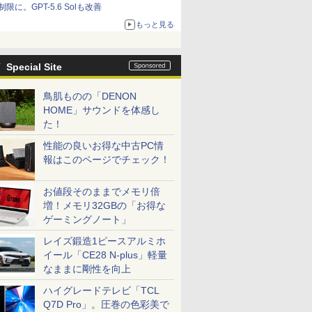
制限に。GPT-5.6 Solも改善
もっと見る
Special Site
鳥肌ものの「DENON
HOME」サウンドを体感し
た！
性能の良いお得な中古PC情
報はこのページでチェック！
お値段そのままでメモリ倍
増！メモリ32GBの「お得な
ゲーミングノート」
レイズ鍛造1ピースアルミホ
イール「CE28 N-plus」軽量
なままに剛性を向上
ハイグレードテレビ「TCL
Q7D Pro」。圧巻の色彩美で