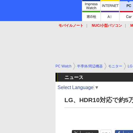
モバイルノート
NUC/小型パソコン
M
SSD
キーボード
マウス
PC Watch
半導体/周辺機器
モニター
LG
ニュース
Select Language
▼
LG、HDR10対応で約5