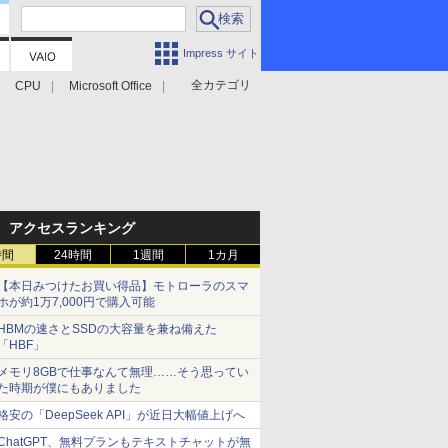
Impress サイト
全カテゴリ
CPU
Microsoft Office
アクセスランキング
時間
24時間
1週間
1カ月
【本日みつけたお買い得品】モトローラのスマ
ホが約1万7,000円で購入可能
HBMの速さとSSDの大容量を兼ね備えた
「HBF」
メモリ8GBで仕事なんて無理……そう思ってい
た時期が僕にもありました
格安の「DeepSeek API」が近日大幅値上げへ
ChatGPT、無料プランもテキストチャットが無