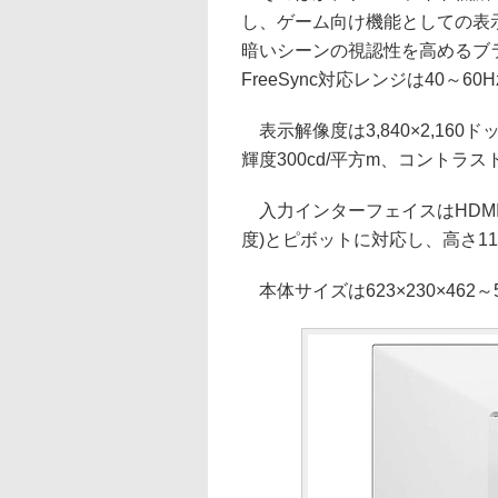
し、ゲーム向け機能としての表示遅延を抑
暗いシーンの視認性を高めるブラッ
FreeSync対応レンジは40～60H
表示解像度は3,840×2,160
輝度300cd/平方m、コントラスト
入力インターフェイスはHDMI 2.0×
度)とピボットに対応し、高さ1
本体サイズは623×230×462～