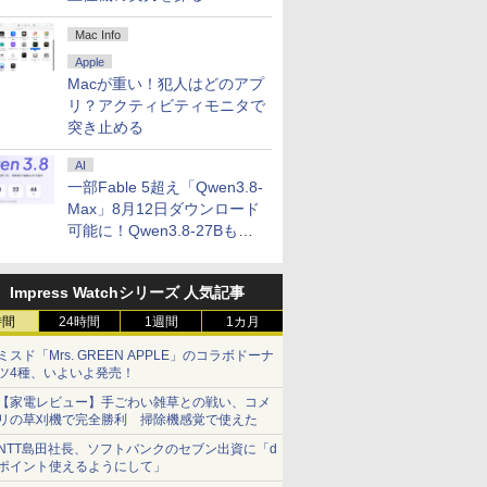
Mac Info
Apple
Macが重い！犯人はどのアプ
リ？アクティビティモニタで
突き止める
AI
一部Fable 5超え「Qwen3.8-
Max」8月12日ダウンロード
可能に！Qwen3.8-27Bも順
次
Impress Watchシリーズ 人気記事
時間
24時間
1週間
1カ月
ミスド「Mrs. GREEN APPLE」のコラボドーナ
ツ4種、いよいよ発売！
【家電レビュー】手ごわい雑草との戦い、コメ
リの草刈機で完全勝利 掃除機感覚で使えた
NTT島田社長、ソフトバンクのセブン出資に「d
ポイント使えるようにして」