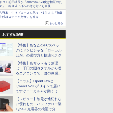
ドコモ前田社長が「ahamo40GB化は検証のた
め」、料金値上げへの考え方にも言及
吉野家、牛リブロースを熱々で提供する「極旨
牛鉄板ステーキ定食」を発売
もっと見る
おすすめ記事
【特集】あなたのPCスペッ
クにドンピシャな「ローカル
LLM」の選び方と快適化テク
【特集】あぢぃ～もう無理
ぽ！千円の闘魂タオルから着
るエアコンまで、夏の冷感グ
ッズ一挙紹介
【コラム】OpenClawと
Qwen3.5-9Bプリインで届い
てすぐローカルAIが動くミニ
PC「SER9 Pro」
【レビュー】給電が途切れな
い優れもの！バッファロー製
Type-C充電器の検証で分か