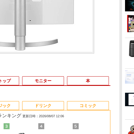
トップ
モニター
本
3
3
3
3
4
4
4
4
5
5
5
5
6
6
6
6
ジック
ドリンク
コミック
筋ランキング
更新日時：2026/08/07 12:06