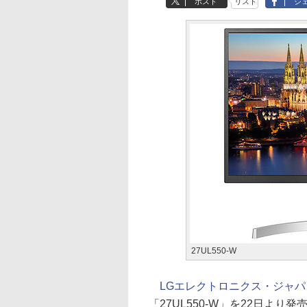
ポスト
リスト
シ
27UL550-W
LGエレクトロニクス・ジャ
「27UL550-W」を22日よ