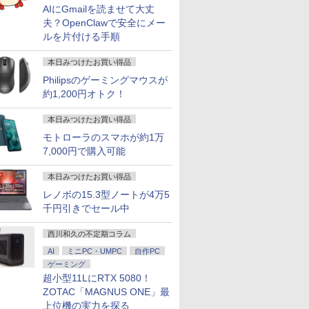
AIにGmailを読ませて大丈
%ポイン
でポイン
品 液晶
「のぶ」
DELL Precision 3640
アイ・オー・データ ワ
波動の法則 [ 足立 育朗
LTE対応 中古美品 / タ
ゲーミングPC HP Z4
モバイルモニター
つかめ！理科ダマン 12
エントリーで最大10
【中古】 DELL XPS
【1500円OFFクーポ
＼メーカー5年保証／
100日後に英語がもの
【ACEMAG
ノートパソ
【楽天1位 
魔女と傭兵
夫？OpenClawで安全にメー
ー×大画
のチャン
arp
籍】[ 蝉
Tower Xeon W-1250
イド液晶ディスプレイ
]
ッチ 10.5インチ
G4 Workstation
HAILESI S135 13.5イ
最強ロボット決戦！編
倍！ノートパソコン｜
8940 i7-11700 GTX
ン】【WEBカメラ搭載
【最短即日発送】 【新
になる1日10分 ネイ
Ryzen7 H
チ 新品 Wi
万台突破】
子書籍】[ 
ルを片付ける手順
FEBOOK
M8 ミニ
4
3.3GHz 32GB
21.5/23.8/27型
Microsoft Surface
XEON W-2223 メモリ
ンチ 2K 2256×1504
[ シン・テフン ]
東芝dynabook B55/65
1660 Ti 6G メモリ
&フルHD】ノートパソ
品】 モニター 24イン
ティブ英語書き写し [
高性能 ゲー
Pro Off
ニター 15
￥2,050
￥792
ore i5/
en 5
 FullHD
512GB(新品NVMe
1920×1080/アナログ
GO2 Model.1927 フル
32GB Nvme M.2 SSD
Switch2ドック不要
｜軽量 ｜ Microsoft
16GB HDD1TB
コン 中古パソコン 14
チ ディスプレイ PCモ
ブレット・リンゼイ ]
Windows1
キーボード
HD 4K 
本日みつけたお買い得品
￥64,800
￥12,280
￥20,990
￥66,000
￥13,999
￥1,320
￥25,000
￥80,440
￥23,800
￥16,800
￥1,980
￥99,800
￥29,800
￥12,999
16GB
S LED
SSD) Quadro P2200
RGB HDMI/ブラック/
HD対応WUXGA/ 第8世
512GB GTX 1650
Type-C直結 500nit高輝
Office 2024 可｜高性
SSD512GB
インチ SSD128GB メ
ニター ASUS 液晶ディ
LPDDR5
8GB SSD 
バッテリー
Philipsのゲーミングマウスが
16GB/32GB/SSD:128GB/256GB/512GB/1TB/Wi-
GHz 6コア
ィスプレイ
Windows11 Pro for
スピーカー：あり/より
代CoreM3-8100Y/
Windows11 中古パソ
度 VESA対応 OTG対応
能｜Office付き｜15.6
Win11Home ゲーミン
モリ8GB Core i5 第8
スプレイ VA249QGZ
5600MHz/1
256GB 51
13モデル 
uLink
晶パネル
Workstations 64bit
サステナブルなディス
8GB/ 爆速NVMe
コン
3:2比率 100％sRGB広
インチ大画面｜Core i5
グデスクトップPC 中
世代 Microsoft Office
VA249QGSZ 23.8型
PCIE4.0対
Webカメラ 
ネル Type
約1,200円オトク！
I/USB3.0/
ro
【中古】【20251202】
プレイへ/3辺フレーム
128GB-SSD/ カメラ/
色域 HDR Type-C
第8世代 メモリ8GB 新
古 B11452026
付き Windows11 NEC
1920×1080 IPSパネル
小型省スペー
Bluetoo
モニター 
ノートパソ
0MT/s
レス
Wi-Fi6/ Office付き
HDMI接続 ポータブル
品SSD256GB｜Wi-Fi
Versapro VM-7 ノート
5年保証付き 応答速度
クトップ【8
ー 14型 
ィスプレイ
本日みつけたお買い得品
s11
面
Windows11/ Win11 中
モニター 軽量 自立型
Bluetooth WEBカメラ
パソコン 中古 PC パソ
1ms フレームレス
レッド 4.9
者 学習向け
プレイ デ
モトローラのスマホが約1万
古ノートパソコン 中古
スピーカー内蔵
内蔵 中古パソコン オ
コン 中古ノートPC
120Hz 仕事 ビジネス
ャッシュ】8K
シルバー 
ー ミニPC対
 WiFi
パソコン 中古PC タブ
7,000円で購入可能
Switch2 PS5 XBOX
フィス付き 中古PC ノ
SSD1TB メモリ16GB
在宅 スピーカー付き
面出力 BT5.2
 ゲーミン
レット 税込送料無料
PC Mac iphone
ートPC
楽天ランキング6冠
inipc
即日発送
本日みつけたお買い得品
ト
レノボの15.3型ノートが4万5
千円引きでセール中
西川和久の不定期コラム
AI
ミニPC・UMPC
自作PC
ゲーミング
超小型11LにRTX 5080！
ZOTAC「MAGNUS ONE」最
上位機の実力を探る