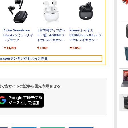
・
6
7巻
【★最大100%ポイン
【中古】Apple iMac
【選べる2色 コスパ抜
杖と剣のウィストリア
中古 MacBook Air（11
中古パソコン | HP |
LG PCモニター 23.8イ
大人のあっぷあっぷで
【エントリーでポイン
HP 800G6
モバイルモニター
この素晴らしい世界に
【★最大100
【エントリー
Yoothi 互換
異世界居酒屋
ネ
 ]
ト】【新生活応援・
27インチ Retina 5Kデ
群】モバイルモニター
（16） 【電子書籍】[
インチ，Early 2014）
ProOne 600 G5 All-in-
ンチ IPS フルHD
ーと （一般書 563）
ト10倍】 ノートパソコ
SF(8YM57AV-
HAILESI S123E 12.3イ
祝福を！(23) 【電子書
ト】【テンキ
ト100％還元
13.3インチ Sh
(22) 【電子書
7
クト
-
2026】【Office 2019
ィスプレイモデル
15.6インチ フルHD
大森藤ノ ]
Apple アップルA1465
One | Windows11 | 一
100Hz HDMI×2 ブルー
[ 益田 ミリ ]
ン 中古 Cランク 訳あ
CMFZ:Win10x64) 中古
ンチ タッチパネル タ
籍】[ 渡 真仁 ]
面】富士通 LI
ス】GMKtec 
LQ133M1JW6
川 夏哉 ]
e
マ
H&B】NEC VersaPro/
MNE92J/A (Mid 2017)
100%sRGB 非光沢IPS
C02NBAX1G083コン
体型 | 一年保証 | 第9世
ライト低減 VESA対応
り Win11 Pro i5 第8世
Core i7-
ッチペン対応 モバイル
A577/第7世代 C
PC【AMD Ryz
SHP1562 対応
￥9,999
￥33,980
￥8,999
￥594
￥15,900
￥34,980
￥11,440
￥1,760
￥19,800
￥50,600
￥11,999
￥924
￥15,800
￥78,248
￥12,680
￥924
B
納ケ
第4世代 Core i5/メモリ:
【千葉】保証期間1ヶ月
パネル Type-C対応
ディションランク
代 | Core i3 9100T
24MS500-B フルハイ
代 カメラ付き Lenovo
2.9GHz(10700)/メモリ
ディスプレイ
メモ
PRO 6650H 
1920x1080 IP
Anker Soundcore
【2026年アップグレ
Xiaomi シャオミ
メ
 |
4GB/8GB/16GB/SSD:128GB/256GB/512GB/1TB/15.6
【ランクB】
miniHDMI 薄型軽量 約
【B】（商品 No.01-
3.1(～最大3.7)GHz |
ビジョン ディスプレイ
ThinkPad X390 8GBメ
16GB/SSD512GB/DVD
1920x1280 フルHD 3:2
リ:4GB/8GB/
512GB】4.5
LCD 液晶デ
Liberty 5 ミッドナイ
ード版】AOKIMI ワ
REDMI Buds 8 Lite ワ
型/USB 3.0/DVD/SDカ
650g VESA対応 モニタ
0）
MEM:16GB |
モニター LGエレクト
モリ 256GB 高速 PCIe
ライター [C:並品]
比率 100％sRGB広色
fi/15.6
12スレッド OC
修理交換用液
トブラック
イヤレスイヤホン
イヤレスイヤホン
線
N
ードスロット/Wi-
ー 持ち運び サブディス
SSD:512GB(新品) |
ロニクス
SSD 13.3インチ フル
2021年頃購入
域 高輝度300nit HDR
型/Office/HDM
Windows11 P
bluetooth イヤホン
Bluetooth 5.4 ノイズ
I
t
Fi/Office/無線マウス/中
プレイ テレワーク 在宅
DVD-ROM | 無線LAN:
HD 指紋 顔認証 軽いパ
対応 OTG対応 ポータ
中古PC 中古
LPDDR5 640
￥14,990
￥1,964
￥2,980
V12 小型軽量 ブルー
キャンセリング ANC
古 パソコン/中古PC ノ
勤務 UPERFECT
なし | Webカメラ内蔵 |
ソコン
ブルモニター 軽量 自
コン Window
16T増設 3画
トゥースHi-Fi 最大
36時間再生
ートパソコ
フルHD |
立型 スピーカー内蔵
2.5GbpsLAN
mazonランキングをもっと見る
36時間再生 ぶるーと
ト
ン/Windows11
Win11Pro64Bit | ACア
Switch2 PS5 XBOX
Bluetooth5.2
ゅーす コードレス
ダプター付属
PC Mac iPhone
HDMI 省エネ
ENCノイズキャンセ
グpc みにpc m
リング 自動ペアリン
8K コンパク
グ Type-C充電 マイ
ク付き 防水 タッチ式
 検索で当サイトの記事を優先表示させる
音量調整 スポーツ/通
勤/通学/WEB会議(ホ
ワイト)
.
On My Road
by Amazon 天然水
ONE PIECE モノクロ
On My Road
by Amazon 炭酸水
HUNTER×HUNTER
BUGS LIFE
コカ・コーラ やかんの
スーパーの裏でヤニ吸
(Stadium ver.)
ラベルレス 2L×9本
版 115 (ジャンプコミ
(Stadium ver.)
ラベルレス 500ml
モノクロ版 39 (ジャ
麦茶 from 爽健美茶 ラ
うふたり 9巻 (デジタル
￥250
ックスDIGITAL)
×24本 強炭酸水 ペッ
ンプコミックス
ベルレス
版ビッグガンガンコミ