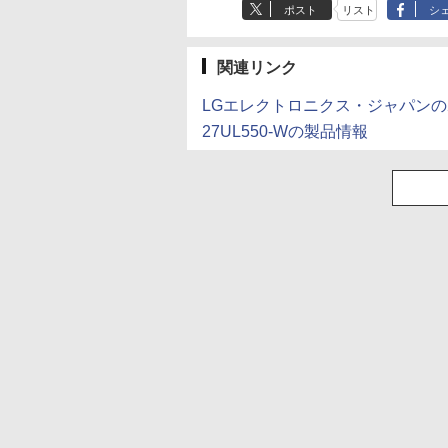
ポスト
リスト
シ
×8本
水 バナジウム含有 
￥250
￥1,112
￥770
￥250
￥1,380
￥832
ミネラルウォーター
ペットボトル 静岡県
産 500ミリリットル
関連リンク
(Smart Basic)
LGエレクトロニクス・ジャパン
27UL550-Wの製品情報