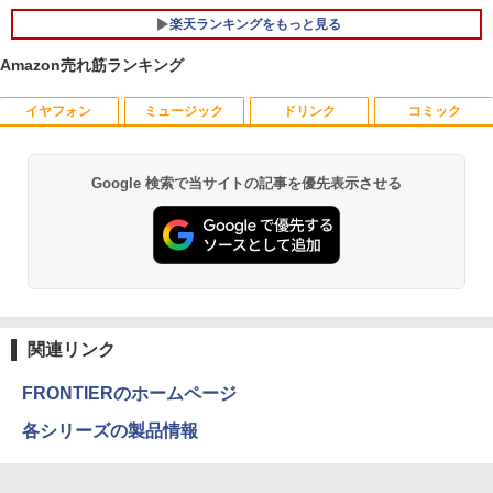
SD カメラ 無線Wi-Fi6 Office付き Win11
ntre Mini 01IRH10R Core 5 プロセッサ
型 VAパネル フルHD/23.8インチ/HDMI/D
楽天ランキングをもっと見る
【中古ノートパソコン 中古パソコン 中古
ー 210H メモリ 16GB SSD 512GB Wind
isplayPort/リフレッシュレート100Hz/応
PC】送料無料 あす楽対応 即日発送（Wi
ows11 Microsoft Office2024搭載可能
答速度1ms(MPRT)/ブルーライトカット
ndows10も対応可能 Win10）
Amazon売れ筋ランキング
送料無料 1年保証【NortonP】
【新品】
￥29,689
イヤフォン
ミュージック
￥139,980
￥13,900
ドリンク
コミック
Google 検索で当サイトの記事を優先表示させる
【中古】SONY VAIO ProPG VJPG11C11
5
Anker Soundcore P40i オフホワイト
BRUCE WAYNE feat. Flo Milli, ATL Jacob
【Amazon.co.jp限定】 い・ろ・は・す 2L P
薬屋のひとりごと 17巻 (デジタル版ビッグガ
N 中古 ノートOffice Win11 or Win10 第
[Explicit]
ET ラベルレス ×8本
ンガンコミックス)
8世代[Core i5 8250U 8GB SSD256GB
￥5,990
無線 カメラ 13.3型 ブラック] :良品
￥250
￥1,001
￥770
￥29,980
Anker Soundcore P31i ブラック
BRUCE WAYNE feat. Flo Milli, ATL Jacob
by Amazon 天然水 ラベルレス 500ml ×24本
異世界居酒屋「のぶ」(22) (角川コミックス・
[Explicit]
富士山の天然水 バナジウム含有 水 ミネラル
エース)
関連リンク
ウォーター ペットボトル 静岡県産 500ミリリ
￥4,990
ットル (Smart Basic)
￥250
￥832
FRONTIERのホームページ
￥1,380
各シリーズの製品情報
Anker Soundcore Liberty 5 ミッドナイトブ
On My Road (Stadium ver.)
HUNTER×HUNTER モノクロ版 39 (ジャンプ
ラック
コミックスDIGITAL)
by Amazon 天然水ラベルレス 2L×9本