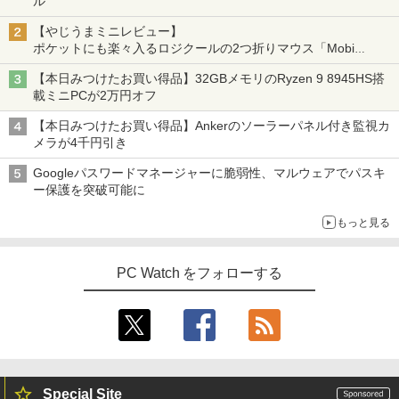
ル
【やじうまミニレビュー】
ポケットにも楽々入るロジクールの2つ折りマウス「Mobi
Fold」。その気になるギミックとは？
【本日みつけたお買い得品】32GBメモリのRyzen 9 8945HS搭
載ミニPCが2万円オフ
【本日みつけたお買い得品】Ankerのソーラーパネル付き監視カ
メラが4千円引き
Googleパスワードマネージャーに脆弱性、マルウェアでパスキ
ー保護を突破可能に
もっと見る
PC Watch をフォローする
Special Site