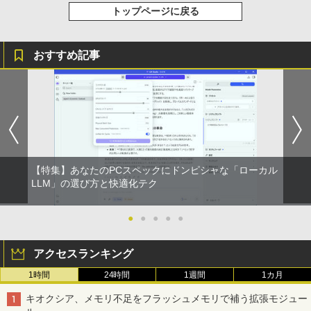
￥250
トップページに戻る
￥14,990
￥572
￥1,117
おすすめ記事
【2026年アップグレード版】AOKIMI ワイヤ
BUGS LIFE
スーパーの裏でヤニ吸うふたり 9巻 (デジタル
レスイヤホン bluetooth イヤホン V12 小型
版ビッグガンガンコミックス)
by Amazon 炭酸水 ラベルレス 500ml ×24本
軽量 ブルートゥースHi-Fi 最大36時間再生 ぶ
強炭酸水 ペットボトル 500ミリリットル (Sm
￥250
るーとゅーす コードレス ENCノイズキャン
art Basic)
￥810
セリング 自動ペアリング Type-C充電 マイク
付き 防水 タッチ式音量調整 スポーツ/通勤/通
￥1,625
学/WEB会議(ホワイト)
On My Road (Stadium ver.)
ONE PIECE モノクロ版 115 (ジャンプコミッ
￥1,964
【特集】あなたのPCスペックにドンピシャな「ローカル
クスDIGITAL)
コカ・コーラ やかんの麦茶 from 爽健美茶 ラ
LLM」の選び方と快適化テク
ベルレス 650mlPET×24本
￥250
￥594
Xiaomi シャオミ REDMI Buds 8 Lite ワイヤ
￥1,653
●
●
●
●
●
レスイヤホン Bluetooth 5.4 ノイズキャンセ
リング ANC 36時間再生
アクセスランキング
￥2,980
1時間
24時間
1週間
1カ月
キオクシア、メモリ不足をフラッシュメモリで補う拡張モジュー