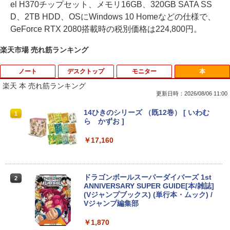
el H370チップセット、メモリ16GB、320GB SATA SS
D、2TB HDD、OSにWindows 10 Homeなどの仕様で、
GeForce RTX 2080搭載時の税別価格は224,800円。
楽天市場 売れ筋ランキング
ノート
デスクトップ
モニター
本
楽天 本 売れ筋ランキング
更新日時：2026/08/06 11:00
【マラソンセール期間中ポイント5倍】
パソコンデスクトップ 中古モニター 液晶
【中古】 DELL E1914Hc 18.5インチ 液
14ひきのシリーズ （既12巻） [ いわむ
1
1
1
1
【訳あり】中古 MacBook Air 13.3イン
モニター★色指定不可★19型〜液晶 即使
晶モニター D-sub 非光沢 ノングレア 動
ら かずお ]
チ 2015年 型番A1466 Core i5 メモリ8G
用可能 中古PC限定 シークレット【1ヶ月
作保証 [96781]
B SSD256GB Webカメラ Wi-Fi Bluetoo
保証】【中古】
￥17,160
th macOS Monterey 動作確認済 すぐ使
￥3,980
える 90日保証 送料無料 Apple
￥2,780
￥19,980
ドラゴンボールスーパーダイバーズ 1st
2
EPSON 液晶モニター LD22W83L 21.5イ
ANNIVERSARY SUPER GUIDE[本/雑誌]
2
HP ★中古パソコン・Aランク★5XB43P
ンチワイド ホワイト LCD LEDバックラ
(Vジャンプブックス) (単行本・ムック) /
2
A#ABJ [ProDesk 600 G4 SFF(i5-8500 8
イト 1920 x 1080 フルHD TNパネル 非
Vジャンプ編集部
【期間限定！特別20％OFFクーポン配布
GB HDD500GB Win10Pro64)]
光沢 ノングレア HDMI DVI VGA VESA準
2
中！】Lenovo 14e Chromebook Gen 3
拠 ディスプレイ PS4 switch 対応 スイッ
￥1,870
第12世代 Intel N100｜14型 FHD ｜RAM
チ 【中古】