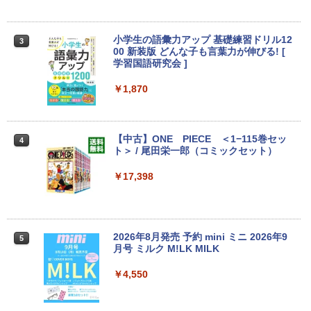
￥19,280
4GB・64GB eMMC｜軽量・長時間バッ
テリー｜5G対応（nanoSIM／eSIM）｜
￥4,900
Wi-Fi 6｜1080pカメラ｜HDMI・USB-C
小学生の語彙力アップ 基礎練習ドリル12
3
｜ChromeOS（Gemini 生成AI対応）｜
Dell OptiPlex 3050 SFF 第7世代 Core i
00 新装版 どんな子も言葉力が伸びる! [
3
【整備済み品】
5 メモリ16GB SSD 256GB Office付き H
学習国語研究会 ]
DMI Windows11 デスクトップパソコン
23.8インチ液晶ワイドモニター DELL デ
3
￥20,800
中古パソコン
ル P2417H D-Sub15 HDMI DisplatP
￥1,870
ort【中古】
￥27,800
￥7,700
エントリーで最大10倍！充実機能ノート
3
【中古】ONE PIECE ＜1−115巻セッ
4
パソコン テンキー/DVD/WEBカメラ内蔵
ト＞ / 尾田栄一郎（コミックセット）
第8世代Core i3/i5 Core i7 最大メモリ16
【★楽天1位★正規品★3年保証★新品】
4
GB 新品SSD256GB 東芝 NEC有名メー
デスクトップパソコン 一体型pc 23型 フ
【保護ケース付き】 モバイルモニター 1
￥17,398
4
カー15.6型 DVD内蔵 15.6インチ HDMI P
ルHD液晶一体型 デスクトップパソコン
5.6インチ モバイルモニタースタンド ノ
olaris Office搭載 最新MicrosoftOffice2
インテル Core 7【Windows 11搭載】U
ングレア 1080PフルHD ディスプレイ コ
024可 Windows11 長期保証 中古PC
SB 2.0 USB 3.0 5G WIFI搭載 一体型パソ
スパ デュアルモニター サブモニター ポ
コン メモリー16GB SSD 2TB
ータブルモニター ゲーミングモニター T
￥18,000
pye-C/mini HDMI iPhone対応
2026年8月発売 予約 mini ミニ 2026年9
5
￥59,800
月号 ミルク M!LK MILK
￥12,480
￥4,550
良品 フルHD 13.3インチ HP ProBook 63
4
5 Aero G7 Windows11 高性能 AMD Ryz
【公式・直販】デスクトップパソコン P
5
en 5-4500u 16GB 爆速NVMe式256GB-S
C 新品 Office付き 可能 Lenovo IdeaCe
MSI ビジネスモニター PRO MP2412 薄
5