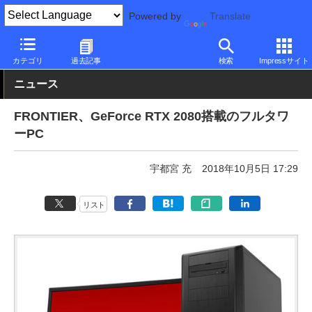
Powered by
Translate
PC Watch
パソコン/タブレット/スマートフォン
ゲーミングパソ
カテゴリ
過去記事
検索
Impressサイト
ニュース
FRONTIER、GeForce RTX 2080搭載のフルタワ
ーPC
宇都宮 充
2018年10月5日 17:29
リスト