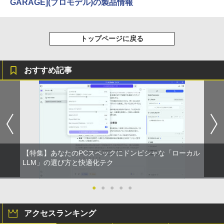
GARAGE](プロモデル)の製品情報
HUNTER×HUNTER モノクロ版 39 (ジャンプ
コミックスDIGITAL)
トップページに戻る
￥572
おすすめ記事
スーパーの裏でヤニ吸うふたり 9巻 (デジタル
版ビッグガンガンコミックス)
￥810
【特集】あなたのPCスペックにドンピシャな「ローカル
LLM」の選び方と快適化テク
●
●
●
●
●
アクセスランキング