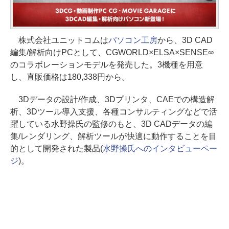
株式会社ユニットコムは
パソコン工房
から、3D CAD
編集/解析向けPCとして、CGWORLD×ELSA×SENSE∞
のコラボレーションモデルを発売した。3機種を用意
し、直販価格は180,338円から。
3Dデータの設計/作成、3Dプリンタ、CAEでの構造解
析、3Dツール導入支援、各種コンサルティングなどで活
躍している水野操氏の監修のもと、3D CADデータの編
集/レンダリング、解析ツールが快適に動作することを目
的として開発された製品(
水野操氏へのインタビューペー
ジ
)。