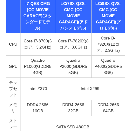
i7-QES-CMG
LCi7SX-QZS-
LCi9SX-QVS-
[CG MOVIE
CMG [CG
CMG [CG
GARAGE](スタ
MOVIE
MOVIE
ンダードモデ
GARAGE](アド
GARAGE](プ
ル)
バンスモデル)
ロモデル)
Core i9-
Core i7-8700(6
Core i7-7820X(8
CPU
7920X(12コ
コア、3.2GHz)
コア、3.6GHz)
ア、2.9GHz)
Quadro
Quadro
Quadro
GPU
P1000(GDDR5
P2000(GDDR5
P4000(GDDR5
4GB)
5GB)
8GB)
チッ
プセ
Intel Z370
Intel X299
ット
メモ
DDR4-2666
DDR4-2666
DDR4-2666
リ
16GB
32GB
64GB
スト
レー
SATA SSD 480GB