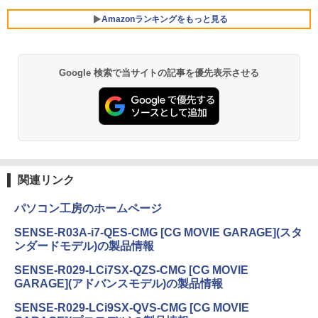
カラー 14型 薄型 軽量 初心者 学習向け P
レスイヤホン Bluetooth 5.4 ノイズキャンセ
IODATA アイ・オー・データ LCD-AH19
5
C ピンク シルバー 最短当日出荷
リング ANC 36時間再生
1EDB ブラック 18.5型ワイド液晶ディス
Amazonランキングをもっと見る
プレイ LCDAH191EDB
￥29,800
￥3,480
￥16,266
Google 検索で当サイトの記事を優先表示させる
薬屋のひとりごと 17巻 (デジタル版ビッグガ
ンガンコミックス)
新品ノートパソコン ノートPC 新品 Offic
5
e付き 初心者向け Windows11 初期設定
済 Webカメラ zoom 15.6型 テンキー付 I
￥770
ntel メモリ8GB16GB SSD256GB/512G
B フルHD液晶 大容量バッテリー Wi-Fi
テレワーク応援 在宅勤務 学生向け
異世界居酒屋「のぶ」(22) (角川コミックス・
￥39,800
エース)
関連リンク
￥832
パソコン工房のホームページ
SENSE-R03A-i7-QES-CMG [CG MOVIE GARAGE](スタ
ンダードモデル)の製品情報
ONE PIECE モノクロ版 115 (ジャンプコミッ
クスDIGITAL)
SENSE-R029-LCi7SX-QZS-CMG [CG MOVIE
GARAGE](アドバンスモデル)の製品情報
￥594
SENSE-R029-LCi9SX-QVS-CMG [CG MOVIE