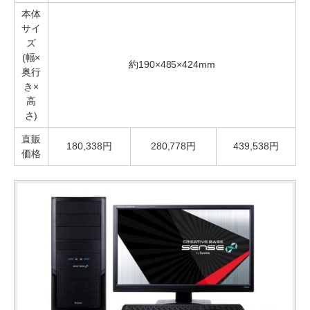
本体
サイ
ズ
(幅×
約190×485×424mm
奥行
き×
高
さ)
直販
180,338円
280,778円
439,538円
価格