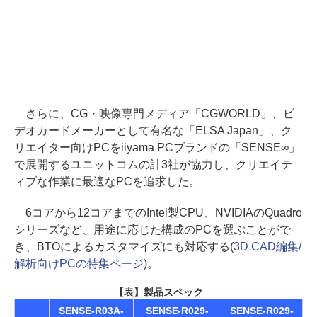
さらに、CG・映像専門メディア「CGWORLD」、ビ
デオカードメーカーとして有名な「ELSA Japan」、ク
リエイター向けPCをiiyama PCブランドの「SENSE∞」
で展開するユニットコムの計3社が協力し、クリエイテ
ィブな作業に最適なPCを追求した。
6コアから12コアまでのIntel製CPU、NVIDIAのQuadro
シリーズなど、用途に応じた構成のPCを選ぶことがで
き、BTOによるカスタマイズにも対応する(
3D CAD編集/
解析向けPCの特集ページ
)。
【表】製品スペック
SENSE-R03A-
SENSE-R029-
SENSE-R029-