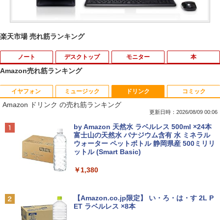
楽天市場 売れ筋ランキング
ノート
デスクトップ
モニター
本
Amazon売れ筋ランキング
イヤフォン
ミュージック
ドリンク
コミック
中古ノートパソコン インテル Celeron C
WACOM 液晶ペンタブレット DTK-2451/
【中古】 祇園祭千百五十年記念 中近世祇
1
1
1
Amazon ドリンク の売れ筋ランキング
ore i5 Windows11 Pro Office 2024付き
G0 wacom ワコム 液晶 液タブ タブ タブ
園社の研究 / 下坂 守 / 法蔵館 [単行本]
メモリ4GB/8GB/16GB選択可 SSD128G
レット フルhd
【宅配便出荷】
更新日時：2026/08/09 00:06
B/1TB選択可 15.6型 テンキー ビジネス
Anker Soundcore P42i (Bluetooth 6.1)【完
BRUCE WAYNE feat. Flo Milli, ATL Jacob
by Amazon 天然水 ラベルレス 500ml ×24本
在宅勤務 学生向け 初期設定不要 店長お
￥6,500
￥14,794
全ワイヤレスイヤホン/ウルトラノイズキャン
[Explicit]
富士山の天然水 バナジウム含有 水 ミネラル
まかせ中古厳選 ノートPC ノート パソコ
セリング 3.5 / マルチポイント接続 / 最大40時
ウォーター ペットボトル 静岡県産 500ミリリ
ン 中古PC 在宅ワーク オフィス 中古
間再生 / コンパクト形状/持ち運びに便利 / IP5
ットル (Smart Basic)
￥250
5 防塵防水位規格/PSE技術基準適合】パープ
￥11,980
【期間限定5%OFFクーポン 8/12 10時ま
学園騎士のレベルアップ！レベル1000超
2
2
ル
￥1,380
で】 ゲーミングモニター モニター 24.5
えの転生者、落ちこぼれクラスに入学。
インチ 24インチ 180Hz 180hz FHD フリ
そして、（コミック） ： 13 【電子書
￥9,990
BRUCE WAYNE feat. Flo Milli, ATL Jacob
ッカーレス 24.5型 FullHD ブルーライト
籍】[ 白石識 ]
[Explicit]
【Amazon.co.jp限定】 い・ろ・は・す 2L P
【クーポン使用で25,460円 8/2〜10迄】
カット ノングレア HDMI Adaptive-Sync
2
ET ラベルレス ×8本
軽量 小型 レッツノート SV8 12.1型 第8
ブラック MAXZEN MGM25IC03 マクス
￥792
Anker Soundcore P31i ピンク
￥250
世代 Corei5 8365U メモリ16GB M.2 SS
ゼン