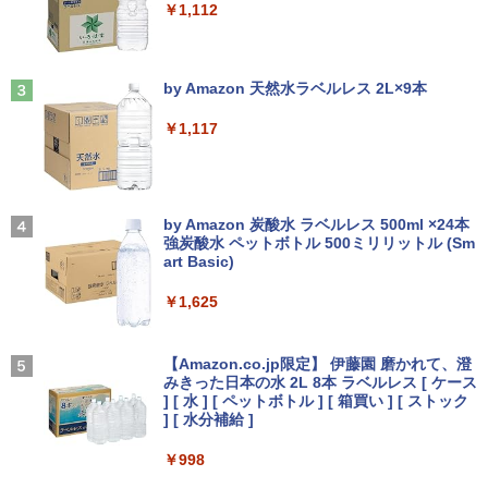
￥1,112
D 256GB Wi-Fi5 Bluetooth USB Type-
￥5,990
C Webカメラ Windows11 Pro MS offic
￥11,980
e2019 搭載 ノートパソコン 訳あり Let's
[新品]サカモトデイズ SAKAMOTO DAY
3
note レビュー投稿で180日保証
見知らぬ糸
S (1-28巻 最新刊) 全巻セット
by Amazon 天然水ラベルレス 2L×9本
￥26,800
￥250
【期間限定10%OFFクーポン 8/12 10時
￥14,916
3
Anker Soundcore Liberty 5 ディープブルー
￥1,117
まで】 ゲーミングモニター 27インチ FH
D 240Hz 1ms Fast IPSパネル HDMI2.0×
￥14,990
1 DP1.4×1 Adaptive Sync対応 フリッカ
MS Office 2024 H&B 搭載｜中古ノート
ーフリー ブルーライトカット モニター
3
パソコン Windows11 Office付｜Core i5
ディスプレイ MAXZEN MGM27IC04-F2
On My Road (Stadium ver.)
永瀬廉 ファースト写真集（仮） [ 永瀬廉
4
第10世代 以降 メモリ 8GB SSD 256GB
40
by Amazon 炭酸水 ラベルレス 500ml ×24本
]
｜富士通 LIFEBOOK A5510｜中古 ノー
強炭酸水 ペットボトル 500ミリリットル (Sm
￥250
トパソコン オフィス付き 中古PC ノート
art Basic)
【2026年アップグレード版】AOKIMI ワイヤ
￥13,980
￥3,960
PC｜テンキー WEBカメラ 内蔵 Bluetoo
レスイヤホン bluetooth イヤホン V12 小型
th 15.6インチ 初期設定済み
軽量 ブルートゥースHi-Fi 最大36時間再生 ぶ
￥1,625
るーとゅーす コードレス ENCノイズキャン
セリング 自動ペアリング Type-C充電 マイク
￥34,800
ASUS エイスース 液晶ディスプレイ Ey
On My Road (Stadium ver.)
4
付き 防水 タッチ式音量調整 スポーツ/通勤/通
e Care [ 27型 / フルHD(1920×1080) / ワ
ちいかわ なんか小さくてかわいいやつ
【Amazon.co.jp限定】 伊藤園 磨かれて、澄
5
学/WEB会議(ホワイト)
イド ] VA279HG
（1） （ワイドKC） [ ナガノ ]
みきった日本の水 2L 8本 ラベルレス [ ケース
￥250
] [ 水 ] [ ペットボトル ] [ 箱買い ] [ ストック
￥1,964
ノートパソコン 14インチ 新品 Windows
￥15,800
] [ 水分補給 ]
4
￥1,100
11 Pro Office搭載 日本語キーボード メ
モリ 8GB SSD 128GB 256GB 512GB 1
￥998
TB Webカメラ WiFi Bluetooth 選べる
Xiaomi シャオミ REDMI Buds 8 Lite ワイヤ