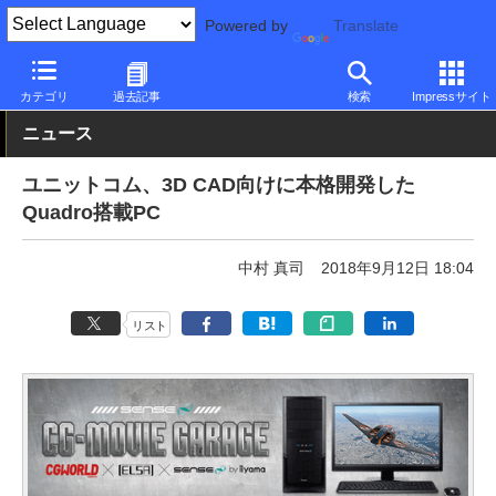
Powered by
Translate
PC Watch
パソコン/タブレット/スマートフォン
デスクトップパ
カテゴリ
過去記事
検索
Impressサイト
ニュース
ユニットコム、3D CAD向けに本格開発した
Quadro搭載PC
中村 真司
2018年9月12日 18:04
リスト