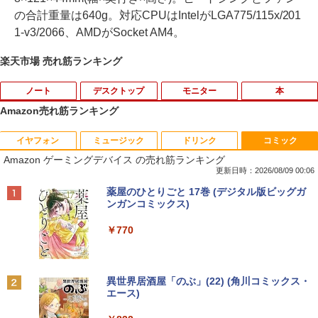
の合計重量は640g。対応CPUはIntelがLGA775/115x/201
1-v3/2066、AMDがSocket AM4。
楽天市場 売れ筋ランキング
ノート
デスクトップ
モニター
本
Amazon売れ筋ランキング
イヤフォン
ミュージック
ドリンク
コミック
【期間限定 ポイント10倍】Lenovo Idea
りゅうおうのおしごと！21 〜白雪姫と
1
1
Amazon ゲーミングデバイス の売れ筋ランキング
Pad D330 10.1型 2-in-1 タブレットPC／
竜王の結婚〜【完結記念メモリアルブッ
着脱式キーボード（intel 第九世代Celero
ク付き特装版】 【電子書籍】[ 白鳥 士郎
更新日時：2026/08/09 00:06
n N4000/4GB/64GB eMMC/HD IPS液晶
]
Anker Soundcore P42i (Bluetooth 6.1)【完
BRUCE WAYNE feat. Flo Milli, ATL Jacob
by Amazon 天然水 ラベルレス 500ml ×24本
薬屋のひとりごと 17巻 (デジタル版ビッグガ
Type-C データ/充電可）/microSD対応
全ワイヤレスイヤホン/ウルトラノイズキャン
[Explicit]
富士山の天然水 バナジウム含有 水 ミネラル
ンガンコミックス)
（最大128GB）/Windows 11 Pro／Dolb
￥5,500
セリング 3.5 / マルチポイント接続 / 最大40時
ウォーター ペットボトル 静岡県産 500ミリリ
y Audio）【整備済み中古品】
間再生 / コンパクト形状/持ち運びに便利 / IP5
ットル (Smart Basic)
￥250
￥770
5 防塵防水位規格/PSE技術基準適合】パープ
￥13,800
ル
￥1,380
11～12世紀のフランドル伯の尚書部 [ 青
2
山由美子 ]
￥9,990
BRUCE WAYNE feat. Flo Milli, ATL Jacob
異世界居酒屋「のぶ」(22) (角川コミックス・
[Explicit]
エース)
【Amazon.co.jp限定】 い・ろ・は・す 2L P
【マラソンP5倍/10%オフクーポン】中古
￥5,500
2
ET ラベルレス ×8本
ノートパソコン Dell Latitude 7200 2in