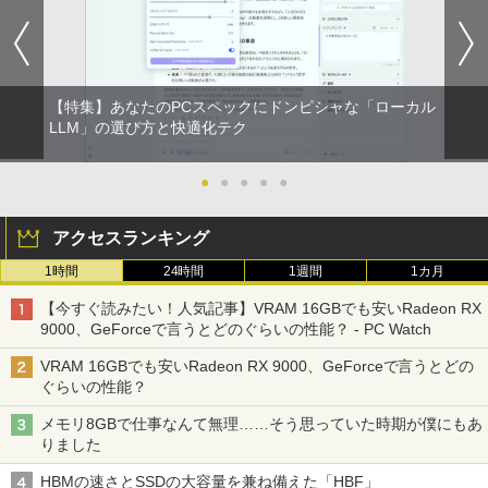
【特集】あなたのPCスペックにドンピシャな「ローカル
LLM」の選び方と快適化テク
●
●
●
●
●
アクセスランキング
1時間
24時間
1週間
1カ月
【今すぐ読みたい！人気記事】VRAM 16GBでも安いRadeon RX
9000、GeForceで言うとどのぐらいの性能？ - PC Watch
VRAM 16GBでも安いRadeon RX 9000、GeForceで言うとどの
ぐらいの性能？
メモリ8GBで仕事なんて無理……そう思っていた時期が僕にもあ
りました
HBMの速さとSSDの大容量を兼ね備えた「HBF」