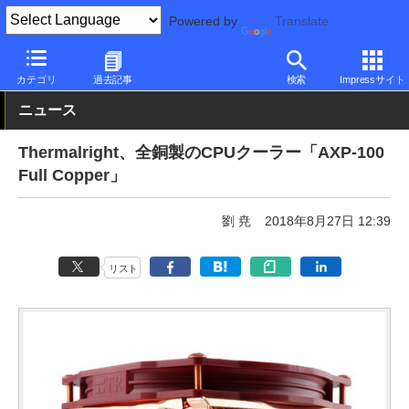
Powered by
Translate
PC Watch
半導体/周辺機器
自作PCパーツ
CPUクーラー
カテゴリ
過去記事
検索
Impressサイト
ニュース
Thermalright、全銅製のCPUクーラー「AXP-100
Full Copper」
劉 尭
2018年8月27日 12:39
リスト