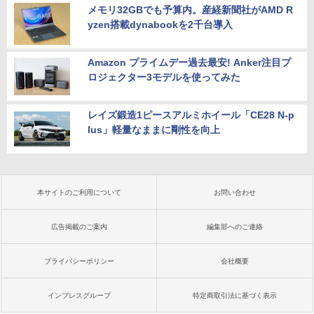
メモリ32GBでも予算内。産経新聞社がAMD R
yzen搭載dynabookを2千台導入
Amazon プライムデー過去最安! Anker注目プ
ロジェクター3モデルを使ってみた
レイズ鍛造1ピースアルミホイール「CE28 N-p
lus」軽量なままに剛性を向上
本サイトのご利用について
お問い合わせ
広告掲載のご案内
編集部へのご連絡
プライバシーポリシー
会社概要
インプレスグループ
特定商取引法に基づく表示