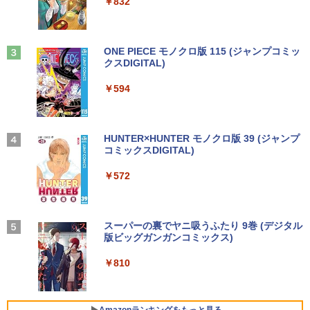
Anker Soundcore P31i ピンク
￥250
￥832
1 第8世代 Core i5 メモリ8GB SSD128G
￥1,112
B 12.3インチタッチパネルフルHD Wind
￥5,990
ows11 Pro カメラ Bluetooth Wi-Fi 送料
無料 保証付き
【送料無料】これってむし歯になります
3
見知らぬ糸
ONE PIECE モノクロ版 115 (ジャンプコミッ
か？に根拠をもって答える本 代用甘味
クスDIGITAL)
by Amazon 天然水ラベルレス 2L×9本
￥16,900
料を迷わず説明するために／久保庭雅恵
￥250
／監修 中村恵理子／著
Anker Soundcore Liberty 5 ディープブルー
￥594
￥1,117
￥5,940
￥14,990
中古 マイクロソフト Surface Pro 7 Cor
3
e i5 1035G4 第10世代 メモリ8GB SSD1
28GB 12インチ Windows11 Home 無線
On My Road (Stadium ver.)
HUNTER×HUNTER モノクロ版 39 (ジャンプ
LAN Wi-Fi WEBカメラ Type-C 1866 1年
コミックスDIGITAL)
by Amazon 炭酸水 ラベルレス 500ml ×24本
スリランカ料理 ライス＆カリー、朝ごは
4
保証 レビュー特典:セキュリティソフト
強炭酸水 ペットボトル 500ミリリットル (Sm
￥250
ん、軽食、スイーツからランプライスま
Bランク ノートパソコン 中古ノートパソ
art Basic)
【2026年アップグレード版】AOKIMI ワイヤ
￥572
で、スリランカの食を深く知るための12
コン 中古PC
レスイヤホン bluetooth イヤホン V12 小型
5品 [ 濱田 祐介 ]
軽量 ブルートゥースHi-Fi 最大36時間再生 ぶ
￥1,625
るーとゅーす コードレス ENCノイズキャン
￥26,800
￥5,940
セリング 自動ペアリング Type-C充電 マイク
On My Road (Stadium ver.)
スーパーの裏でヤニ吸うふたり 9巻 (デジタル
付き 防水 タッチ式音量調整 スポーツ/通勤/通
版ビッグガンガンコミックス)
【Amazon.co.jp限定】 伊藤園 磨かれて、澄
学/WEB会議(ホワイト)
みきった日本の水 2L 8本 ラベルレス [ ケース
￥250
【新品】【楽天1位！】ノートパソコン
] [ 水 ] [ ペットボトル ] [ 箱買い ] [ ストック
4
￥810
【中古】 三舟及び南洲の書 / 寺山葛常 /
5
￥1,964
新品第13世代CPU搭載ノートPC Office
] [ 水分補給 ]
巌南堂書店 [単行本]【宅配便出荷】
付きノートパソコン 初心者向け Window
s11 初期設定済 Webカメラ zoom 日本語
￥998
￥6,570
キーボード 14.1型 Intel Celeron メモリ
Amazonランキングをもっと見る