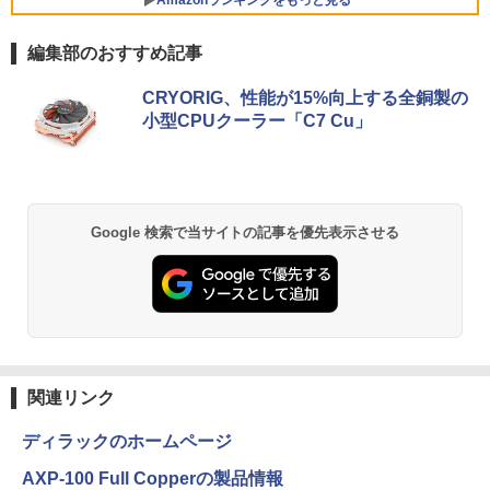
Xiaomi シャオミ REDMI Buds 8 Lite ワイヤ
8GB SSD1TB(最大) 大容量バッテリービ
レスイヤホン Bluetooth 5.4 ノイズキャンセ
ジネス 大学生 プレゼント 学生向け
リング ANC 36時間再生
編集部のおすすめ記事
￥29,800
￥3,480
CRYORIG、性能が15%向上する全銅製の
小型CPUクーラー「C7 Cu」
【最新Office2024】ノートパソコン 中古
5
Core i5 第10世代 Office付き NEC 15.6
インチ メモリ16GB 新品SSD1TB DVDド
ライブ WEBカメラ テンキー windows11
搭載 NEC中古ノートパソコン 安心保証
Google 検索で当サイトの記事を優先表示させる
初期設定済み VKT16X5 VRL21F7
￥27,800
関連リンク
ディラックのホームページ
AXP-100 Full Copperの製品情報