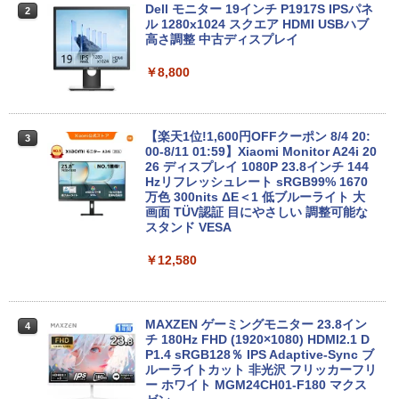
＼8月限定エントリーでP10倍／【中古】
【マラソンセール期間中ポイント5倍】中
Dell モニター 19インチ P1917S IPSパネ
2
2
2
ノートパソコン windows11 office付き
古デスクトップパソコン 第8世代 Core i5
ル 1280x1024 スクエア HDMI USBハブ
Lenovo レノボ ThinkPad L390 20NSS2
Windows11 高速SSD128GB メモリ8GB
高さ調整 中古ディスプレイ
5A00 Core i5 8世代 メモリー8GB 高速S
Type-C DisplayPort Lenovo ThinkStat
SD256GB 整備済み品 pc win11 os 中古
ion P330 初期設定済 すぐ使える 90日保
￥8,800
パソコン すぐ使える オフィス付きPC 送
証 送料無料
料無料
￥12,980
￥22,770
【楽天1位!1,600円OFFクーポン 8/4 20:
3
00-8/11 01:59】Xiaomi Monitor A24i 20
26 ディスプレイ 1080P 23.8インチ 144
【エントリーでポイント100％還元のチ
Hzリフレッシュレート sRGB99% 1670
3
ノートパソコン Surface Pro 5 高性能第
ャンス】GMKtec ミニpc G3S【Intel N9
万色 300nits ΔE＜1 低ブルーライト 大
3
7世代Core i5-7300U WEBカメラ内蔵 Wi
5 DDR4 8GB 256GB/512GB SSD】 4コ
画面 TÜV認証 目にやさしい 調整可能な
ndows 11 Pro MS 0ffice 2024選択可 1
ア 4スレッド mini pc Windows11 Pro
スタンド VESA
2.3型 2K液晶(2560x1440) Wi-Fi Mini-D
最大3.4GHz WIFI5 BT5.0 小型 M.2 2242
P Bluetooth SurfaceConnect USB3.0
ミニパソコン 2画面 超静音 超軽量 高性
￥12,580
能 みにpc nucbox 省エネ 小型 コンパク
ト
￥24,890
￥51,505
MAXZEN ゲーミングモニター 23.8イン
4
チ 180Hz FHD (1920×1080) HDMI2.1 D
MS Office 2024 H&B 搭載｜中古ノート
P1.4 sRGB128％ IPS Adaptive-Sync ブ
4
パソコン Windows11 Office付｜Dynab
ルーライトカット 非光沢 フリッカーフリ
ook B55M Core i5 第8世代 8265U メモ
【中古】HP Pro Mini 400 G9 Core i5-12
ー ホワイト MGM24CH01-F180 マクス
4