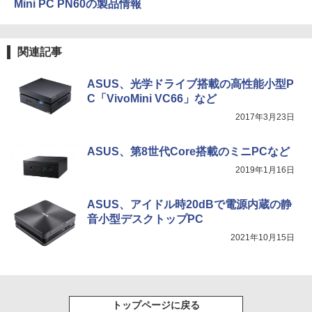
Mini PC PN60の製品情報
付き 防水 タッチ式音量調整 スポーツ/通勤/通
学/WEB会議(ホワイト)
BUGS LIFE
スーパーの裏でヤニ吸うふたり 9巻 (デジタル
乙女ゲー世界はモブに厳しい世界です
5
￥1,964
版ビッグガンガンコミックス)
コカ・コーラ やかんの麦茶 from 爽健美茶 ラ
【共和国編】 02 【電子書籍】[ 三
関連記事
ベルレス 650mlPET×24本
￥250
嶋 与夢 ]
￥810
ASUS、光学ドライブ搭載の高性能小型P
Xiaomi シャオミ REDMI Buds 8 Lite ワイヤ
￥2,009
￥924
レスイヤホン Bluetooth 5.4 ノイズキャンセ
C「VivoMini VC66」など
リング ANC 36時間再生
2017年3月23日
￥2,980
ASUS、第8世代Core搭載のミニPCなど
2019年1月16日
ASUS、アイドル時20dBで電源内蔵の静
音小型デスクトップPC
2021年10月15日
トップページに戻る