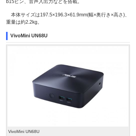
b15ピン、音声入出力などを搭載。
本体サイズは197.5×196.3×61.9mm(幅×奥行き×高さ)、
重量は約2.2kg。
VivoMini UN68U
VivoMini UN68U