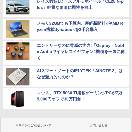
レイズ鍛造1ピースアルミホイール「CE28 N-p
lus」軽量なままに剛性を向上
メモリ32GBでも予算内。産経新聞社がAMD R
yzen搭載dynabookを2千台導入
エントリーなのに脅威の実力!「Osprey」Nobl
e Audioワイヤレスイヤフォン4機種を一気に聴
く
AIスマートノートのiFLYTEK「AINOTE 2」は
なぜ魅力的なのか？
マウス、RTX 5060 Ti搭載ゲーミングPCが7万
5,000円オフで30万円台！
本サイトのご利用について
お問い合わせ