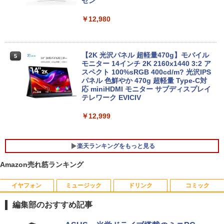
リ 8GB SSD 256GB 15.6型 WEBカメラ
500T メモリ16GB SSD256GB Windows
ゼン
テンキー HDMI 無線 Wi-Fi 整備済み 新品
11Pro 省スペース 小型 デスクトップPC
無線マウス セキュリティソフト 無料プレ
￥12,980
ゼント
￥49,500
￥29,800
【2K 光沢パネル 超軽量470g】モバイル
5
【展示品・代引不可】 富士通 FUJITSU
モニター 14インチ 2K 2160x1440 3:2 ア
5
デスクトップPC FMV Desktop Fシリー
スペクト 100%sRGB 400cd/m? 光沢IPS
MS Office 2024 H&B 搭載｜14型 WEB
ズ F55-K1 23.8型/ Core i5-1235U/ メモ
パネル 色鮮やか 470g 超軽量 Type-C対
5
カメラ 指紋認証 搭載モデル｜中古 ノー
リ 16GB/ SSD 512GB/ Windows 11/ 20
応 miniHDMI モニター サブディスプレイ
トパソコン Windows11 Office 付き｜D
24 Office付き/ 2025年1月モデル
テレワーク EVICIV
ell Latitude 5400｜Core i5 第8世代 以
降 1.60GHz 4コア 8スレッド メモリ 8G
￥149,800
￥12,999
B SSD 256GB｜中古パソコン 中古ノー
トパソコン 中古PC
楽天ランキングをもっと見る
￥29,800
Amazon売れ筋ランキング
イヤフォン
ミュージック
ドリンク
コミック
【送料無料】感動する地図帖 世界って面
1
白い!となる100テーマ／イアン・ライト
編集部のおすすめ記事
／Infographic．ly／片山美佳子
Anker Soundcore P40i オフホワイト
BRUCE WAYNE feat. Flo Milli, ATL Jacob
【Amazon.co.jp限定】 い・ろ・は・す 2L P
薬屋のひとりごと 17巻 (デジタル版ビッグガ