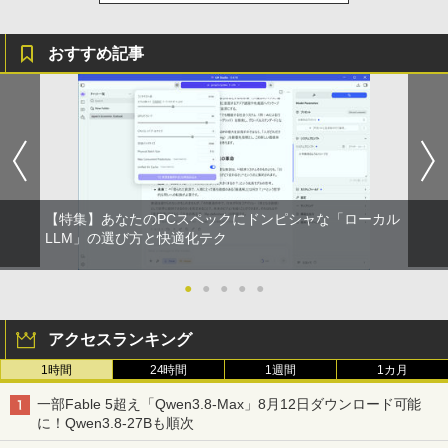
おすすめ記事
【特集】あなたのPCスペックにドンピシャな「ローカル
LLM」の選び方と快適化テク
●
●
●
●
●
アクセスランキング
1時間
24時間
1週間
1カ月
一部Fable 5超え「Qwen3.8-Max」8月12日ダウンロード可能
に！Qwen3.8-27Bも順次