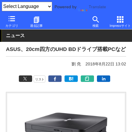
Powered by
Translate
PC Watch
パソコン/タブレット/スマートフォン
NUC/小型パソコ
カテゴリ
過去記事
検索
Impressサイト
ニュース
ASUS、20cm四方のUHD BDドライブ搭載PCなど
劉 尭
2018年8月22日 13:02
リスト