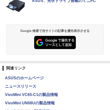
ASUS、光学ドライブ搭載のミニPC
￥2,420
[Explicit]
ET ラベルレス ×8本
ンガンコミックス)
￥7,990
￥250
￥1,112
￥770
誤謬論入門[本/雑誌] 優れた議論の実践ガ
2
イド / T・エドワード・デイマー/著 小西
卓三/監訳 今村真由子/訳
Anker Soundcore P31i ブラック
BRUCE WAYNE feat. Flo Milli, ATL Jacob
by Amazon 天然水 ラベルレス 500ml ×24本
異世界居酒屋「のぶ」(22) (角川コミックス・
Google 検索で当サイトの記事を優先表示させる
[Explicit]
富士山の天然水 バナジウム含有 水 ミネラル
エース)
￥3,520
ウォーター ペットボトル 静岡県産 500ミリリ
￥5,990
ットル (Smart Basic)
￥250
￥832
￥1,380
Aランクパーティを離脱した俺は、元教
3
え子たちと迷宮深部を目指す。（13）
Anker Soundcore Liberty 5 アプリコットピ
On My Road (Stadium ver.)
ONE PIECE モノクロ版 115 (ジャンプコミッ
【電子書籍】[ ユーリ ]
ンク
クスDIGITAL)
by Amazon 炭酸水 ラベルレス 500ml ×24本
関連リンク
強炭酸水 ペットボトル 500ミリリットル (Sm
￥250
￥792
art Basic)
￥-
￥594
ASUSのホームページ
￥1,625
ニュースリリース
★8月中旬発送予定★ 宇宙兄弟 全巻セ
4
【2026年アップグレード版】AOKIMI ワイヤ
On My Road (Stadium ver.)
HUNTER×HUNTER モノクロ版 39 (ジャンプ
ット（全46巻）
VivoMini VC65-C1の製品情報
レスイヤホン bluetooth イヤホン V12 小型
コミックスDIGITAL)
by Amazon 天然水ラベルレス 2L×9本
軽量 ブルートゥースHi-Fi 最大36時間再生 ぶ
￥250
￥41,225
VivoMini UN68Uの製品情報
るーとゅーす コードレス ENCノイズキャン
￥572
￥1,117
セリング 自動ペアリング Type-C充電 マイク