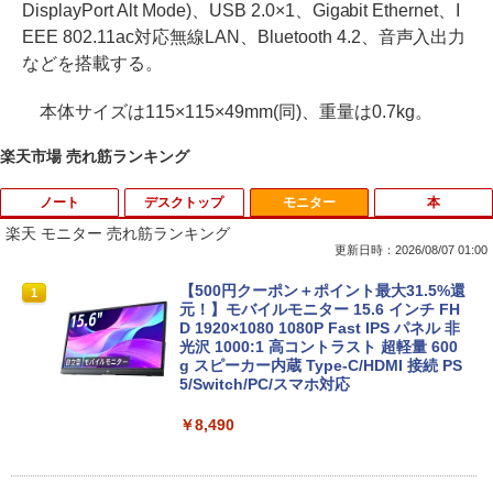
DisplayPort Alt Mode)、USB 2.0×1、Gigabit Ethernet、I
EEE 802.11ac対応無線LAN、Bluetooth 4.2、音声入出力
などを搭載する。
本体サイズは115×115×49mm(同)、重量は0.7kg。
楽天市場 売れ筋ランキング
ノート
デスクトップ
モニター
本
楽天 モニター 売れ筋ランキング
更新日時：2026/08/07 01:00
中古ノートパソコン 新生活セット 2026
【訳あり品】中古パソコン | NEC | Mate
【500円クーポン＋ポイント最大31.5%還
1
1
1
Windows11搭載 Office付き 15.6型 大手
MKM34B-1 | Windows11 | デスクトップ
元！】モバイルモニター 15.6 インチ FH
メーカー 第6〜8世代 Core i3/i5 メモリ8
| 一年保証 | 第7世代 | Core i5 7500 3.4
D 1920×1080 1080P Fast IPS パネル 非
GB SSD最大1TB 高速SSD搭載 初期設定
(〜最大3.8)GHz | MEM:8GB | SSD:256G
光沢 1000:1 高コントラスト 超軽量 600
済み テレワーク応援 在宅勤務 学生向け
B | DVD-ROM | 無線LAN:あり | Win11Pr
g スピーカー内蔵 Type-C/HDMI 接続 PS
FU25-repc ノートPC 中古パソコン
o64bit
5/Switch/PC/スマホ対応
￥13,900
￥10,000
￥8,490