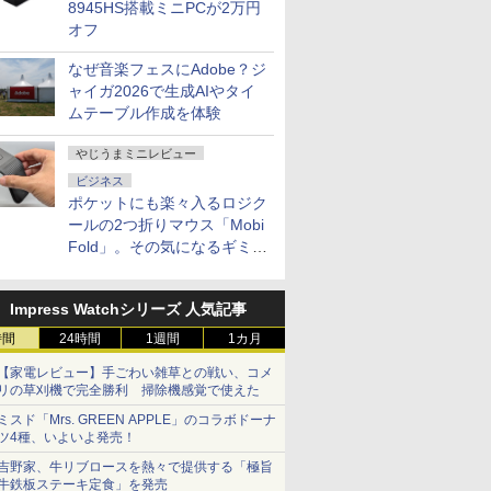
8945HS搭載ミニPCが2万円
オフ
なぜ音楽フェスにAdobe？ジ
ャイガ2026で生成AIやタイ
ムテーブル作成を体験
やじうまミニレビュー
ビジネス
ポケットにも楽々入るロジク
ールの2つ折りマウス「Mobi
Fold」。その気になるギミッ
クとは？
Impress Watchシリーズ 人気記事
時間
24時間
1週間
1カ月
【家電レビュー】手ごわい雑草との戦い、コメ
リの草刈機で完全勝利 掃除機感覚で使えた
ミスド「Mrs. GREEN APPLE」のコラボドーナ
ツ4種、いよいよ発売！
吉野家、牛リブロースを熱々で提供する「極旨
牛鉄板ステーキ定食」を発売