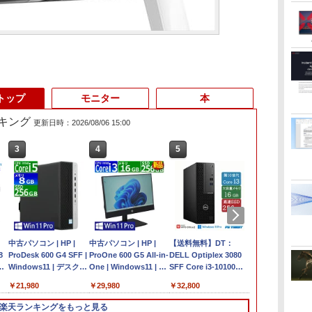
トップ
モニター
本
キング
更新日時：2026/08/06 15:00
3
3
4
4
5
5
6
6
中
【マラソンP5倍/10%オ
中古パソコン | HP |
エントリーで最大10
中古パソコン | HP |
Lenovo ThinkPad X13
【送料無料】DT：
【ポイント5倍
【エントリー
8
フクーポン】【ワケあ
ProDesk 600 G4 SFF |
倍！｜【Win11正式対
ProOne 600 G5 All-in-
Gen1 Gen2 Gen3 モデ
DELL Optiplex 3080
OFFクーポ
ト10倍】 【
世
T
り/激安商品】 中古ノー
Windows11 | デスクト
応モデル】アウトレッ
One | Windows11 | 一
ル選択可能 [
SFF Core i3-10100
HD&WEBカ
品】 HP ProDe
6
トパソコン レノボ
ップ | 一年保証 | 第8世
ト 第8世代 Core i5 ノ
体型 | 一年保証 | 第9世
Windows11 / Office付
3.60GHz /メモリ：
トパソコン 中
G4 DM メモ
￥15,800
￥21,980
￥22,399
￥29,980
￥30,800
￥32,800
￥29,800
￥37,800
ア
Lenovo ThinkPad
代 | Core i5 8500
ートパソコン Win11対
代 | Core i3 9100T
き / SSD 256GB
16GB /SSD：256GB /
ン 13.3インチ
設済 第8世代 Co
フィ
L380 第8世代 Core i5
3.0(〜最大4.1)GHz |
応 15.6型 大画面中古
3.1(～最大3.7)GHz |
512GB / メモリ 8GB
無線LAN/Windows11
メモリ8GB Cor
SSD256GB N
楽天ランキングをもっと見る