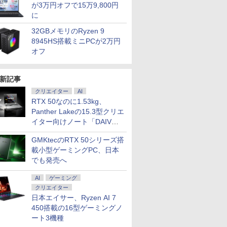
が3万円オフで15万9,800円
に
32GBメモリのRyzen 9
8945HS搭載ミニPCが2万円
オフ
新記事
クリエイター
AI
RTX 50なのに1.53kg、
Panther Lakeの15.3型クリエ
イター向けノート「DAIV
Z5」
GMKtecのRTX 50シリーズ搭
載小型ゲーミングPC、日本
でも発売へ
AI
ゲーミング
クリエイター
日本エイサー、Ryzen AI 7
450搭載の16型ゲーミングノ
ート3機種