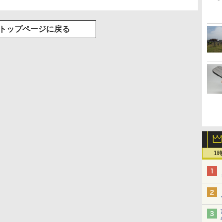
グ Type-C充電 マイ
ク付き 防水 タッチ式
音量調整 スポーツ/通
勤/通学/WEB会議(ホ
トップページに戻る
ワイト)
1