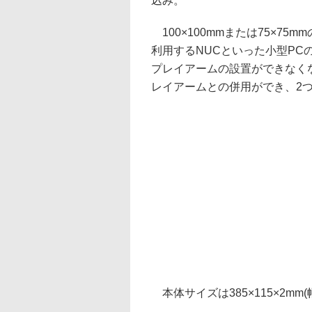
込み。
100×100mmまたは75×75
利用するNUCといった小型P
プレイアームの設置ができなく
レイアームとの併用ができ、2
本体サイズは385×115×2mm(