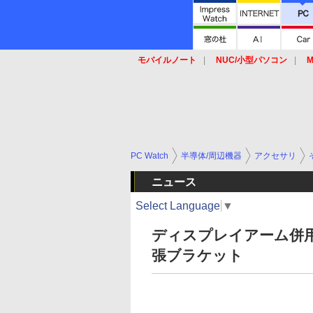
モバイルノート
NUC/小型パソコン
M
SSD
キーボード
マウス
PC Watch
半導体/周辺機器
アクセサリ
ニュース
Select Language
▼
ディスプレイアーム併用
張ブラケット