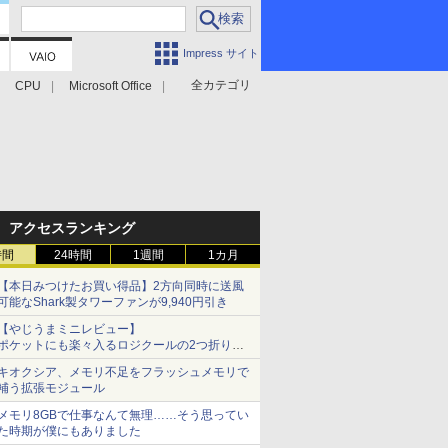
Impress サイト
全カテゴリ
CPU
Microsoft Office
アクセスランキング
時間
24時間
1週間
1カ月
【本日みつけたお買い得品】2方向同時に送風
可能なShark製タワーファンが9,940円引き
【やじうまミニレビュー】
ポケットにも楽々入るロジクールの2つ折りマ
ウス「Mobi Fold」。その気になるギミックと
キオクシア、メモリ不足をフラッシュメモリで
は？
補う拡張モジュール
メモリ8GBで仕事なんて無理……そう思ってい
た時期が僕にもありました