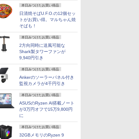
画
oft
Pro 中古
SSD】4C/8T 3.7GHz
チ｜メーカー選択可能
トレージ 最大1TB メモ
7世代 メモリ 8GB SSD
LPDDR5 512GB
により タ
ソコン
本日みつけたお買い得品
スクトップ
64GB 16T拡張
｜整備済み 中古パソコ
リ32GB Corei5 第9世
256GB｜店長厳選
NVMe SSD コンパクト
応 8G SSD
 富士通
ひらサイズ
Windows11 Pro 8K/4K
ン｜Microsoft office
代 HP Prodesk 400 G6
Lenovo ThinkPad
pc 3画面出力対応
Windows
日清焼そばU.F.O.の12個セッ
10 office
古PC
3画面出力 LAN *2
2019搭載｜ノートパソ
SF デスクトップ 中古
15.6型 Bluetooth Wi-
HDMI/DP/Type-C
ラ 5G WiFi
トがお買い得。マルちゃん焼
7
7
8
8
9
9
10
10
ートパソコ
WiFi5 Bluetooth5.0
コン｜中古パソコン｜
パソコン Windows11
Fi 無線｜中古 パソコン
WiFi6 Bluetooth5.3 デ
12インチ
そばも！
PC パソ
Nucbox みにpc Ryzen
パソコン｜中古ノート
Pro pc
中古PC Word Excel
ュアルLAN
ンOffice
型
5
PC｜ノートPC
本日みつけたお買い得品
N95/N97/N100/4300U/N150
より高性能
2方向同時に送風可能な
Shark製タワーファンが
9,940円引き
ll Pro
HORD
アイ・オー・データ ワ
アンダーニンジャ
☆240Hz新発売！楽天1
誰かこの状況を説明し
【送料無料】TF: 富士
パックンの森のお金塾
【楽天1位 
コンピュー
225HM
ion -
イド液晶ディスプレイ
（18） 【電子書籍】[
本日みつけたお買い得品
位！23.8インチ 240Hz
てください！ ～契約か
通 23.8型液晶ディスプ
こども投資セット [ パ
万台突破】
本テキスト 
HD リフレ
-
21.5/23.8/27型
花沢健吾 ]
ゲーミング モニター
ら始まるウェディング
レイ DY24-9T / B24-
トリック・ハーラン ]
ニター 15
ールプロジ
Ankerのソーラーパネル付き
00Hz
1920×1080/アナログ
24.5インチ 27インチ
～ 12 （アリアンロー
9 TS/ FullHD
HD 4K 
バー ]
￥12,280
￥792
監視カメラが4千円引き
￥11,999
￥792
￥6,480
￥3,300
￥12,999
￥2,530
DMI
RGB HDMI/ブラック/
【240Hz/144Hz/120Hz/100Hz】
ズコミックス） [ 木野
1920x1080/ D-
バッテリー
 VGA モニ
スピーカー：あり/より
1ms HDMI フルHD
咲カズラ ]
sub,DVI,Displayport
13モデル 
本日みつけたお買い得品
晶モニタ
サステナブルなディス
VA/IPS 非光沢 1ms応答
フルHD(1920×1080) 中
ネル Type
スプレイ
プレイへ/3辺フレーム
2mm狭額縁 液晶 pcモ
古ディスプレイ 中古モ
モニター 
ASUSのRyzen AI搭載ノート
ンチ パソ
レス
ニター パソコンモニタ
ニター /24型 ワイド 液
ィスプレイ
が3万円オフで15万9,800円
 新品
ー HDR/チルト/スピー
晶モニター【3ケ月保
プレイ デ
に
カー内蔵 kksmart
証】
ー ミニPC対
本日みつけたお買い得品
32GBメモリのRyzen 9