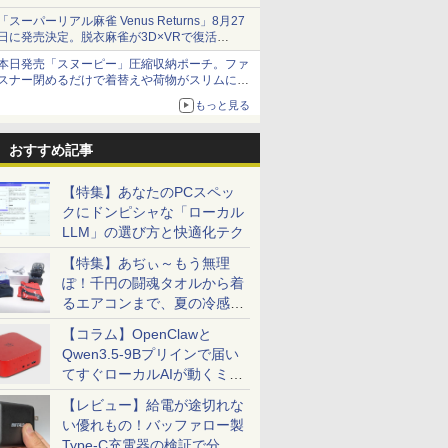
「スーパーリアル麻雀 Venus Returns」8月27
日に発売決定。脱衣麻雀が3D×VRで復活
発売から2週間は20%オフになるセールが実施
本日発売「スヌーピー」圧縮収納ポーチ。ファ
スナー閉めるだけで着替えや荷物がスリムにま
とまる
もっと見る
おすすめ記事
【特集】あなたのPCスペッ
クにドンピシャな「ローカル
LLM」の選び方と快適化テク
【特集】あぢぃ～もう無理
ぽ！千円の闘魂タオルから着
るエアコンまで、夏の冷感グ
ッズ一挙紹介
【コラム】OpenClawと
Qwen3.5-9Bプリインで届い
てすぐローカルAIが動くミニ
PC「SER9 Pro」
【レビュー】給電が途切れな
い優れもの！バッファロー製
Type-C充電器の検証で分か