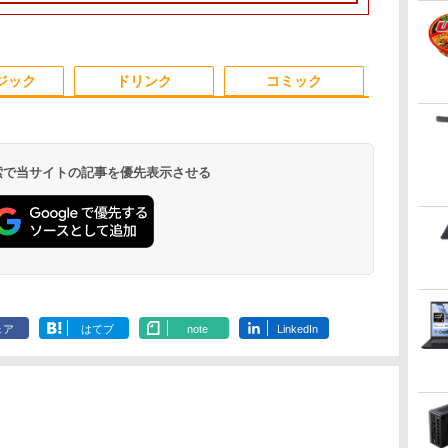
eb
メモリ8GB/16GB
MEM:8GB |
PC 富士通 NEC DELL
MEM:16GB |
16GB / 第10世代 第11
Pro/ 中古良い WPS
10世代 Micros
Windows11 
 無
SSD128/256GB/512GB
SSD:256GB(NVMe) |
新品SSD搭載 メモリ最
SSD:256GB(新品) |
世代 第12世代 Intel
Office付き デスクトッ
Office付き
パソコン デ
き
コ
13.3インチ
DVDマルチ | 無線LAN:
大32GB 新品SSD最大
DVD-ROM | 無線LAN:
Core i5] 初期設定不要
プPC &おまけ付き（中
Windows11
小さい 手の
ー
コ
Windows11 Pro 送料
なし | Win11Pro64Bit
2TB Office付き DVD内
なし | Webカメラ内蔵 |
Office 中古ノートパソ
古USB式キーボートと
Lifebook U93
省スペース 中
3
3
4
4
5
5
6
6
ト
パ
無料 保証付き
蔵/テンキー/WEBカメ
フルHD |
コン 中古パソコン 中
マウス） 3ケ月保証
搭載 中古ノ
ジック
ドリンク
コミック
C
C
ラ選択可 中古パソコン
Win11Pro64Bit | ACア
古pc レノボ シンクパ
ン 安い ノート
ダプター付属
ッド【Win11正式対
コン 軽量 薄
応】
 検索で当サイトの記事を優先表示させる
晶デ
え
【1,000円クーポン＋ポ
100日後に英語がもの
モニター 23.8インチ
【全巻】DRAGON
【新商品特価11699
【送料無料】日経エン
液晶モニター De
DYNAMIC C
ディ
イント最大31.5%還
になる1日10分 ネイ
144Hz FHD pcモニタ
BALL 1-42巻セット
円！8/11 1:59迄】モバ
タテインメント9月号
22モニター E2
visual collect
ー
元！】PCモニター 液
ティブ英語書き写し [
ー フリッカーレス
（ジャンプコミック
イルモニター 15.6イン
特別表紙版 2026年9月
21.5型 フル
FLASH BACK
フ
晶ディスプレイ 24イン
ブレット・リンゼイ ]
FullHD ブルーライト
ス） [ 鳥山 明 ]
チ ポータブルモニター
号 【日経エンタテイン
ッシュレート 1
￥10,143
￥1,980
￥10,980
￥20,328
￥11,699
￥980
￥12,100
￥4,180
チ VA FHD 1080P フル
カット ノングレア デ
モバイルディスプレイ
メント増刊】【雑誌】
VESA 対応 H
.
Anker Soundcore
On My Road
by Amazon 天然水
HUNTER×HUNTER
【2026年アップグレ
BUGS LIFE
コカ・コーラ やかん
スーパーの裏でヤニ
Xiaomi シャオミ
On My Road
by Amazon 炭酸水 ラ
ONE PIECE モノクロ
チ
HD 非光沢ディスプレ
ィスプレイ HDMI
1920×1080 フルHD IPS
DisplayPort
Liberty 5 ミッドナイ
(Stadium ver.)
ラベルレス 2L×9本
モノクロ版 39 (ジャ
ード版】AOKIMI ワ
の麦茶 from 爽健美
吸うふたり 9巻 (デジ
REDMI Buds 8 Lite ワ
(Stadium ver.)
ベルレス 500ml ×24本
版 115 (ジャンプコミ
ル
イ
144hz pcモニター
パネル 非光沢 HDR ス
ター 液晶 液
￥250
トブラック
ンプコミックス
イヤレスイヤホン
茶 ラベルレス
タル版ビッグガンガ
イヤレスイヤホン
強炭酸水 ペットボトル
ックスDIGITAL)
パネ
（100Hz/VGA/HDMI1.4
Adaptive-Sync ブラッ
ピーカー内蔵 保護カバ
ー 液晶ディ
￥250
￥1,117
￥250
ェア
はてブ
note
LinkedIn
DIGITAL)
bluetooth イヤホン
650mlPET×24本
ンコミックス)
Bluetooth 5.4 ノイズ
500ミリリットル
ノン
ブルーライト軽減 フリ
ク MAXZEN
ー付き 軽量 薄型 Type-
デル 21.5イ
￥14,990
￥572
￥1,964
￥1,653
￥810
￥2,980
￥1,625
￥594
V12 小型軽量 ブルー
キャンセリング ANC
(Smart Basic)
ッカーレス VESA対応
MJM24IC01
C ミニHDMI 在宅 テレ
コンモニター
トゥースHi-Fi 最大
36時間再生
Adaptive Sync対応
MJM24IC02-F144 マク
ワーク simplus シンプ
36時間再生 ぶるーと
4000:1コントラスト チ
スゼン
ラス SP-MBM156 【送
ゅーす コードレス
ルト調節可 PCモニタ
料無料】
ENCノイズキャンセ
ー KTC H24V27
リング 自動ペアリン