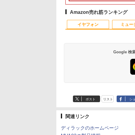
代 メモリ 8GB SSD
DR5 512GB
により タッチパネル対
ソコン
MEM:8GB |
1TB テンキー付き W
ス付き 最新
6GB｜店長厳選
Me SSD コンパクト
応 8G SSD 512G
SSD:256GB(新品) | 光
カメラ内蔵 USB 3.0
MSOffice2024可
ovo ThinkPad
 3画面出力対応
Windows11 Webカメ
学ドライブ非搭載 | 無
線LAN搭載 office付
Win11Pro 中古パソ
Amazon売れ筋ランキング
6型 Bluetooth Wi-
I/DP/Type-C
ラ 5G WiFi Bluetooth
線LAN:あり | Webカメ
Windows11搭載 ノ
ンデスクトップパソ
10
10
1
1
2
2
 無線｜中古 パソコン
i6 Bluetooth5.3 デ
12インチノートパソコ
ラ内蔵 | フルHD | テン
トPC パソコン ノー
ン ミニPC デル 中古
イヤフォン
ミュー
C Word Excel
ルLAN
ンOffice搭載
キー | Win11Pro64Bit |
中古パソコン 中古P
ソコンデスクトップP
ACアダプター付属
オフィス 中古
Google
料無料】TF: 富士
クンの森のお金塾
【楽天1位 累計販売100
コンピュータ会計 基
【マラソンセール期間
2027 近江兄弟社中学
モニター 21.5型 液
買わない生活 [ 稲垣 
23.8型液晶ディスプ
も投資セット [ パ
万台突破】モバイルモ
本テキスト [ 弥生スク
中ポイント5倍】中古モ
校・直前対策合格セッ
ィスプレイ ベゼル 
み子 ]
DY24-9T / B24-
ック・ハーラン ]
ニター 15.6インチ フル
ールプロジェクトメン
ニター 19〜27インチ
ト問題集(5冊) 中学受験
スプレイ 液晶モニタ
￥1,980
S/ FullHD
HD 4K タッチパネル
バー ]
サイズ選択可能 HDMI /
過去問の傾向と対策 /
PCモニター 壁掛け 
480
300
￥12,999
￥2,530
￥4,580
￥19,250
￥9,480
Hz】
0x1080/ D-
バッテリー内蔵 選べる
DisplayPort / VGA /
参考書 自宅学習 送料無
リッカーレス
Anker Soundcore
BRUCE WAYNE feat.
by Amazon 天然水
薬屋のひとりごと 17
Anker Soundcore
BRUCE WAYNE feat
【Amazon.co.jp限
異世界居酒屋「の
,DVI,Displayport
13モデル 非光沢IPS パ
DVI 端子選択可能 店長
料 / 受験専門サクセス
FreeSync 21.5イン
P40i オフホワイト
Flo Milli, ATL Jacob
ラベルレス 500ml
巻 (デジタル版ビッグ
P31i ブラック
Flo Milli, ATL Jacob
定】 い・ろ・は・す
ぶ」(22) (角川コミッ
D(1920×1080) 中
ネル Type-C対応 HDMI
おまかせ ケーブル付き
角度調節 FullHD ブ
[Explicit]
×24本 富士山の天然
ガンガンコミックス)
[Explicit]
2L PET ラベルレス
クス・エース)
ィスプレイ 中古モ
モニター 持ち運び デ
サブモニターにおすす
ーライトカット VA
￥5,990
￥4,990
ポスト
リスト
シ
水 バナジウム含有 水
×8本
ー /24型 ワイド 液
ィスプレイ サブディス
め 動作確認済み 30日
ル VESAフル FHD
￥250
￥1,380
￥770
￥250
￥1,001
￥832
ミネラルウォーター
ニター【3ケ月保
プレイ デュアルモニタ
保証 送料無料
グレア MAXZEN
ペットボトル 静岡県
ー ミニPC対応 EVICIV
JM22CH02
産 500ミリリットル
関連リンク
(Smart Basic)
ディラックのホームページ