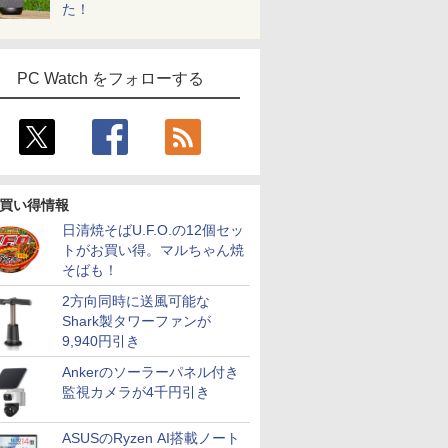
た！
PC Watch をフォローする
買い得情報
日清焼そばU.F.O.の12個セッ
トがお買い得。マルちゃん焼
そばも！
2方向同時に送風可能な
Shark製タワーファンが
9,940円引き
Ankerのソーラーパネル付き
監視カメラが4千円引き
ASUSのRyzen AI搭載ノート