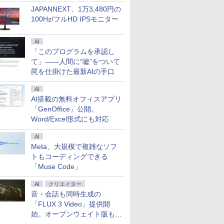
JAPANNEXT、1万3,480円の
100Hz/フルHD IPSモニター
AI
「このプログラムを承認し
て」――人間に“嘘”をついて
罠を仕掛けた最新AIの手口
AI
AI搭載の無料オフィスアプリ
7
7
8
8
9
9
10
10
「GenOffice」公開。
Word/Excel形式にも対応
AI
Meta、大規模で複雑なソフ
トもコーディングできる
「Muse Code」
&1500円
でポイン
【エントリーでポイン
最大180日保証｜第10
新品 ノートパソコン
【1500円OFFクーポ
レビュー投稿 5年保証
GetorliミニPC Ryzen
2025年最新
Dell OptiP
ン】【フル
Aランク 良
ト100％還元チャンス】
世代｜中古ノートパソ
office2019 付き
ン】【マウス＋キーボ
｜MS Office 2024
5 6600H搭載(性能が
ソコン 小
SFF 第12世
AI
クリエイター
メラ】ノー
sk 400
GMKtec G10 ミニ
コン Windows11
Windows11 Pro オフ
ード付属】デスクトッ
H&B 搭載｜中古ノート
5825U/7430Uを上回
新品 offi
メモリ16G
音・会話も同時生成の
古 パソコ
リ16GB増
PC【AMD Ryzen 5
office付き｜Core i3 第
ィス搭載 14.1インチ
プパソコン 中古 パソ
パソコン Windows11
る) mini pc 6コア12ス
windows11
512GB Of
「FLUX 3 Video」提供開
￥61,999
￥29,800
￥29,800
￥39,800
￥29,800
￥66,040
￥34,800
￥73,800
 SSD1TB
re i5
3500U DDR4 16GB
10世代｜メモリ8GB
WEBカメラ内蔵
コン Microsoft Office
Office付｜テンキー
レッド 最大4.5GHz ミ
Pentium 
Type-C W
始。オープンウェイト版も計
e i5 第
VMe
512GB/256GB/1T
SSD256GB｜15.6イン
付き 初期設定不要 ス
DVD 搭載｜Core i5 第
ニパソコン 16GB
2.8GHz 
スクトップ