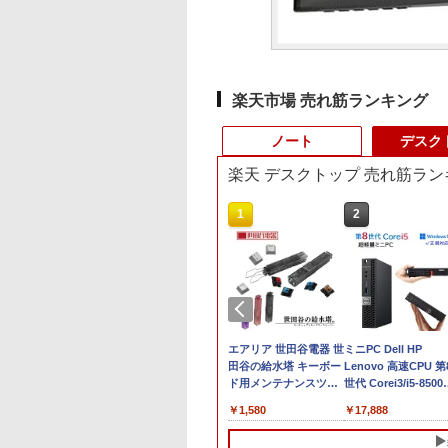
楽天市場 売れ筋ランキング
ノート
デスク
楽天 デスクトップ 売れ筋ラン
10
10
1
1
2
2
ュー投稿 5年保証
orliミニPC Ryzen
2025年最新版 12型 パ
Dell OptiPlex 5000
中古パソコン | Dell |
エアリア 世田谷電器 世
【最新Office2024】
ミニPC Dell HP
 Office 2024
6600H搭載(性能が
ソコン 小型ノートPC
SFF 第12世代 Core i5
Latitude 3500 |
田谷の給水塔 キーボー
古ノート Lenovo
Lenovo 高速CPU 第
B 搭載｜中古ノート
25U/7430Uを上回
新品 office搭載
メモリ16GB SSD
Windows11 | ノート
ド用メンテナンスツー
ThinkPad L580 第8
世代 Corei3/i5-8500
コン Windows11
mini pc 6コア12ス
windows11 Celeron
512GB Office付き
PC | 一年保証 | 第8世代
ル キーキャップ外し ス
代Core i5 大画面 15.
メモリ最大16GB
,800
,040
￥34,800
￥73,800
￥25,980
￥1,580
￥26,800
￥17,888
fice付｜テンキー
ド 最大4.5GHz ミ
Pentium N3700 最大
Type-C Windows11 デ
| Core i5-8265U 1.6(〜
イッチプラー AR-
インチ液晶 メモリ
SSD1TB 二画面デュ
 搭載｜Core i5 第
ソコン 16GB
2.8GHz 360度画面回転
スクトップPC 中古パ
最大3.9)GHz |
REMOVE
8GB/16GB 新品SSD
ル アウトレット オ