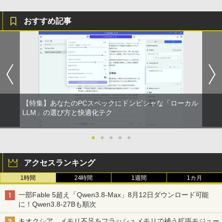
強炭酸水 ペットボトル 500ミリリットル (Sm
￥250
art Basic)
￥-
￥594
おすすめ記事
￥1,625
これから俺は、後輩に抱かれます 6【電
4
【2026年アップグレード版】AOKIMI ワイヤ
On My Road (Stadium ver.)
HUNTER×HUNTER モノクロ版 39 (ジャンプ
子限定かきおろし付】 【電子書籍】[ 佳
レスイヤホン bluetooth イヤホン V12 小型
コミックスDIGITAL)
門サエコ ]
by Amazon 天然水ラベルレス 2L×9本
軽量 ブルートゥースHi-Fi 最大36時間再生 ぶ
￥250
るーとゅーす コードレス ENCノイズキャン
￥572
￥878
￥1,117
セリング 自動ペアリング Type-C充電 マイク
付き 防水 タッチ式音量調整 スポーツ/通勤/通
学/WEB会議(ホワイト)
【特集】あなたのPCスペックにドンピシャな「ローカル
BUGS LIFE
スーパーの裏でヤニ吸うふたり 9巻 (デジタル
あかね噺 23 【電子書籍】[ 末永裕樹 ]
LLM」の選び方と快適化テク
5
￥1,964
版ビッグガンガンコミックス)
コカ・コーラ やかんの麦茶 from 爽健美茶 ラ
ベルレス 650mlPET×24本
￥250
￥572
●
●
●
●
●
￥810
Xiaomi シャオミ REDMI Buds 8 Lite ワイヤ
￥2,009
レスイヤホン Bluetooth 5.4 ノイズキャンセ
アクセスランキング
リング ANC 36時間再生
1時間
24時間
1週間
1カ月
￥2,980
一部Fable 5超え「Qwen3.8-Max」8月12日ダウンロード可能
に！Qwen3.8-27Bも順次
キオクシア、メモリ不足をフラッシュメモリで補う拡張モジュー