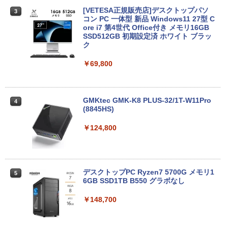
ノートパソコン14インチ 極軽量約965g
3
富士通 LIFEBOOK U748 高性能第7世代
[VETESA正規販売店]デスクトップパソ
3
Core i5-7300U カメラ内蔵 メモリ最大16
コン PC 一体型 新品 Windows11 27型 C
GB SSD1TB 薄い軽い FHD液晶 type-C
ore i7 第4世代 Office付き メモリ16GB
WIFI Bluetooth 中古ノートパソコン Off
SSD512GB 初期設定済 ホワイト ブラッ
ice付き 5GWIFI Bluetooth最新Microso
ク
ftOffice2024可 Windows11
￥69,800
￥16,500
GMKtec GMK-K8 PLUS-32/1T-W11Pro
4
【マラソンセール期間中ポイント5倍】中
(8845HS)
4
古ノートパソコン 第11世代 Core i5 メモ
リ16GB M.2 SSD256GB 13.3インチ フ
￥124,800
ルHD ノングレア Webカメラ 無線LAN
Wi-Fi Bluetooth Windows11 東芝 dyna
book G83/HS 初期設定済 すぐ使える 90
日保証 送料無料
デスクトップPC Ryzen7 5700G メモリ1
5
￥29,980
6GB SSD1TB B550 グラボなし
￥148,700
13.3インチ 良品 Lenovo ThinkPad X13
5
Gen2 Type-20XJ フルHD / Windows11/