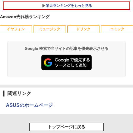
高性能 AMD Ryzen 5-5650u/ 16GB/ 爆
楽天ランキングをもっと見る
速NVMe式256GB-SSD/ カメラ/ 無線Wi-
Fi6/ Office付き/ Win11【中古ノートパソ
Amazon売れ筋ランキング
コン 中古パソコン 中古PC】税込送料無
料 あす楽対応 当日発送
イヤフォン
ミュージック
ドリンク
コミック
アンダーニンジャ（18） 【電子書籍】[
1
￥34,990
花沢健吾 ]
￥792
Google 検索で当サイトの記事を優先表示させる
Anker Soundcore P40i オフホワイト
BRUCE WAYNE feat. Flo Milli, ATL Jacob
【Amazon.co.jp限定】 い・ろ・は・す 2L P
薬屋のひとりごと 17巻 (デジタル版ビッグガ
[Explicit]
ET ラベルレス ×8本
ンガンコミックス)
￥7,990
￥250
￥1,112
￥770
熱帯魚・水草大図鑑 定番種から新種まで
2
￥6,600
Anker Soundcore P31i ブラック
BRUCE WAYNE feat. Flo Milli, ATL Jacob
by Amazon 天然水 ラベルレス 500ml ×24本
異世界居酒屋「のぶ」(22) (角川コミックス・
[Explicit]
富士山の天然水 バナジウム含有 水 ミネラル
エース)
関連リンク
ウォーター ペットボトル 静岡県産 500ミリリ
￥5,990
ットル (Smart Basic)
￥250
￥832
ASUSのホームページ
￥1,380
看護師・看護学生のためのレビューブッ
3
ク 2027 [ 岡庭 豊 ]
Anker Soundcore Liberty 5 アプリコットピ
On My Road (Stadium ver.)
ONE PIECE モノクロ版 115 (ジャンプコミッ
トップページに戻る
ンク
クスDIGITAL)
by Amazon 炭酸水 ラベルレス 500ml ×24本
￥6,930