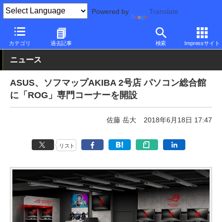
Powered by
Translate
PC Watch
市場
動向
ASUS
カテゴリ
過去記事
検索
Impressサイト
ニュース
ASUS、ソフマップAKIBA 2号店 パソコン総合館
に「ROG」専門コーナーを開設
佐藤 岳大
2018年6月18日 17:47
リスト