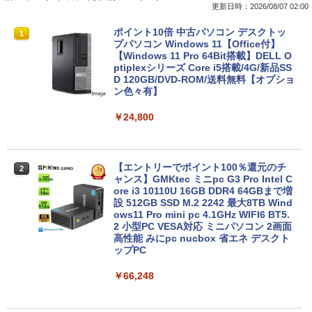
更新日時：2026/08/07 02:00
【期間限定★新品無線マウス付】中古ノ
ポイント10倍 中古パソコン デスクトッ
1
1
ートパソコン Windows11 Office2019搭
プパソコン Windows 11【Office付】
載 15.6型 テンキー付き Celeron 第8世代
【Windows 11 Pro 64Bit搭載】DELL O
Core i3 Core i5 メモリ4GB/16GB SSD1
ptiplexシリーズ Core i5搭載/4G/新品SS
28GB～1TB Webカメラ DVD 無線LAN
D 120GB/DVD-ROM/送料無料【オプショ
店長おまかせPC 初期設定済 送料無料
ン色々有】
【中古】
￥24,800
￥9,999
【エントリーでポイント100％還元のチ
2
往復送料込！パソコンレンタルハイスペ
ャンス】GMKtec ミニpc G3 Pro Intel C
2
ックモデルCore i7/16G/SSD/カメラ付き
ore i3 10110U 16GB DDR4 64GBまで増
（4週間延長）【Office2024セット】イ
設 512GB SSD M.2 2242 最大8TB Wind
ンストール済※この商品はレンタルで
ows11 Pro mini pc 4.1GHz WIFI6 BT5.
す。販売品ではありません。ご了承下さ
2 小型PC VESA対応 ミニパソコン 2画面
い。
高性能 みにpc nucbox 省エネ デスクト
ップPC
￥14,300
￥66,248