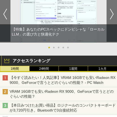
【特集】あなたのPCスペックにドンピシャな「ローカル
LLM」の選び方と快適化テク
●
●
●
●
●
アクセスランキング
1時間
24時間
1週間
1カ月
【今すぐ読みたい！人気記事】VRAM 16GBでも安いRadeon RX
9000、GeForceで言うとどのぐらいの性能？ - PC Watch
VRAM 16GBでも安いRadeon RX 9000、GeForceで言うとどの
ぐらいの性能？
【本日みつけたお買い得品】ロジクールのコンパクトキーボード
が3,720円引き。Bluetoothで3台接続対応