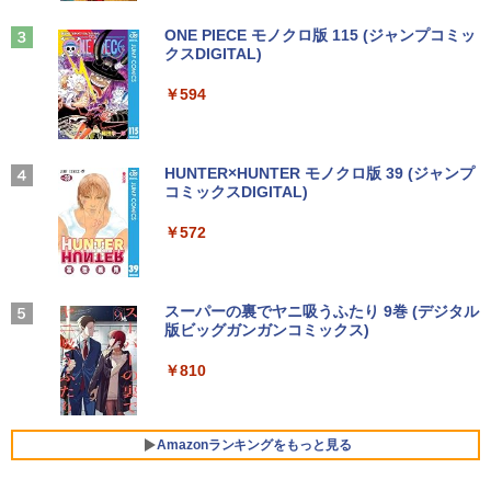
ノートパソコン中古 ノート ウィンドウズ
￥10,980
キングダム 80 （ヤングジャンプコミッ
3
11
Anker Soundcore Liberty 5 ミッドナイトブ
On My Road (Stadium ver.)
ONE PIECE モノクロ版 115 (ジャンプコミッ
クス） [ 原 泰久 ]
ラック
クスDIGITAL)
by Amazon 天然水ラベルレス 2L×9本
￥32,800
￥250
￥770
￥14,990
￥594
￥1,117
液晶モニター Dell Pro 22モニター E222
3
5HM 21.5型 フルHD リフレッシュレート
100Hz VESA 対応 HDMI DisplayPort VG
MS Office 2024 H&B 搭載｜14型 WEB
A モニター 液晶 液晶モニター 液晶ディ
3
カメラ 指紋認証 搭載モデル｜中古 ノー
スプレイ デル 21.5インチ パソコンモニ
【2026年アップグレード版】AOKIMI ワイヤ
On My Road (Stadium ver.)
HUNTER×HUNTER モノクロ版 39 (ジャンプ
かみさまキツネとサラリーマン 4 絵本
4
トパソコン Windows11 Office 付き｜D
ター 新品
レスイヤホン bluetooth イヤホン V12 小型
コミックスDIGITAL)
by Amazon 炭酸水 ラベルレス 500ml ×24本
付き特装版 [ ヤシン ]
ell Latitude 5400｜Core i5 第8世代 以
軽量 ブルートゥースHi-Fi 最大36時間再生 ぶ
強炭酸水 ペットボトル 500ミリリットル (Sm
￥250
降 1.60GHz 4コア 8スレッド メモリ 8G
るーとゅーす コードレス ENCノイズキャン
art Basic)
￥12,100
￥572
￥2,970
B SSD 256GB｜中古パソコン 中古ノー
セリング 自動ペアリング Type-C充電 マイク
トパソコン 中古PC ノートPC
付き 防水 タッチ式音量調整 スポーツ/通勤/通
￥1,625
学/WEB会議(ホワイト)
￥29,800
マウスコンピューター 15．6型 IPS方式
BUGS LIFE
スーパーの裏でヤニ吸うふたり 9巻 (デジタル
4
￥1,964
フルHD モバイルモニター iiyama ブラッ
版ビッグガンガンコミックス)
改訂第11版 救急救命士標準テキスト [ 救
コカ・コーラ やかんの麦茶 from 爽健美茶 ラ
5
ク P1671HSC-B1J [P1671HSCB1J]【R
急救命士標準テキスト編集委員会 ]
ベルレス 650mlPET×24本
￥250
NH】
￥810
DELL Latitude 5590 (Win11x64) 中古 C
Xiaomi シャオミ REDMI Buds 8 Lite ワイヤ
4
￥20,900
￥2,009
ore i7-1.9GHz(8650U)/メモリ16GB/SSD
レスイヤホン Bluetooth 5.4 ノイズキャンセ
￥15,000
512GB/フルHD15.6インチ/MX130 [B:良
リング ANC 36時間再生
品] 2018年頃購入
Amazonランキングをもっと見る
￥3,480
￥33,000
【縦画面対応/スピーカー内蔵】 Dell Pro
5