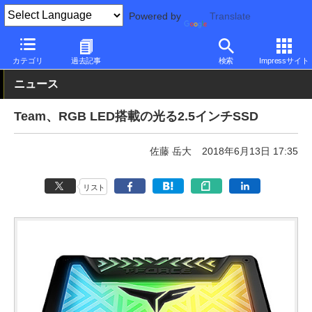
Powered by
Translate
PC Watch
半導体/周辺機器
SSD
その他
カテゴリ
過去記事
検索
Impressサイト
ニュース
Team、RGB LED搭載の光る2.5インチSSD
佐藤 岳大
2018年6月13日 17:35
リスト