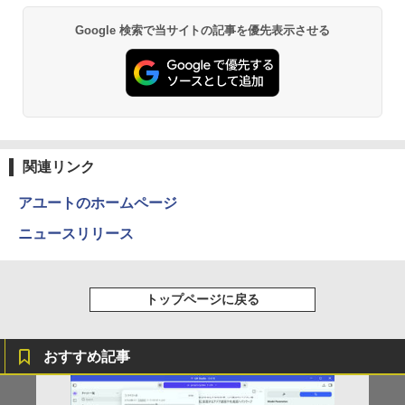
24 液晶モニター E2425HSM 23.8型 フル
HD IPS リフレッシュレート 100Hz VES
Google 検索で当サイトの記事を優先表示させる
A 対応 スピーカー HDMI DisplayPort V
15.6型 ノートパソコン フルHD Lenovo
GA モニター 液晶 液晶モニター 液晶ディ
5
ThinkPad L590 Core i5 8265U m.2SSD
スプレイ デル 23.8インチ パソコンモニ
256G メモリ8G Wi-Fi USBType-C Web
ター ピボット 新品
カメラ Windows11【中古】
￥16,398
￥33,800
関連リンク
アユートのホームページ
ニュースリリース
トップページに戻る
おすすめ記事