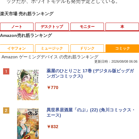
ックだが、ホワイトモデルも発売予定としている。
楽天市場 売れ筋ランキング
ノート
デスクトップ
モニター
本
Amazon売れ筋ランキング
イヤフォン
ミュージック
ドリンク
コミック
【ポイント10倍 期間限定】dynabook K
【超特価】厳選大手メーカー 液晶モニタ
【9月上旬発送予定】 ハンターハンター
1
1
1
Amazon ゲーミングデバイス の売れ筋ランキング
70 第11世代 intel N4500 10.1型 高精細 I
ー シークレット 22-23型ワイド フルHD
全巻 HUNTER×HUNTER 1巻-39巻 セッ
PSノングレア 無音ファンレス Wi-Fi 6 W
（1920x1080） HDMI指定可 ノングレア
ト 最新 冨樫 義博 集英社 ジャンプコミッ
更新日時：2026/08/08 06:06
EBカメラ 初期設定済み すぐ使える Win
EIZO IIYAMA 三菱 富士通 NEC IO-DATA
クス 漫画 マンガ まんが 全巻セット 【送
Anker Soundcore P40i オフホワイト
BRUCE WAYNE feat. Flo Milli, ATL Jacob
【Amazon.co.jp限定】 い・ろ・は・す 2L P
薬屋のひとりごと 17巻 (デジタル版ビッグガ
dows 11 頑丈設計 2in1 タブレットPC
Dell HP PHILIPS等 液晶ディスプレイ
料無料】【新品】
[Explicit]
ET ラベルレス ×8本
ンガンコミックス)
(タッチペン非付属)【整備済み中古品】
【中古】
￥7,990
￥19,096
￥250
￥1,112
￥770
￥16,700
￥4,480
【3千円以上送料無料】日本の歴史 小学
2
Anker Soundcore P31i ブラック
BRUCE WAYNE feat. Flo Milli, ATL Jacob
by Amazon 天然水 ラベルレス 500ml ×24本
異世界居酒屋「のぶ」(22) (角川コミックス・
【マラソン限定30%OFF】中古 店長おま
【エントリーで最大全額ポイント還元｜
館版学習まんが 20巻セット／山川出版社
2
2
[Explicit]
富士山の天然水 バナジウム含有 水 ミネラル
エース)
かせパソコン Core i5 第10世代 メモリ8
8/11まで】 ASUS｜エイスース PCモニ
ウォーター ペットボトル 静岡県産 500ミリリ
￥5,990
GB 16GB SSD240GB 15インチ Window
ター Eye Care ブラック VP227HF [21.4
￥19,360
ットル (Smart Basic)
￥250
￥832
s11 WPS Office 1年保証 ノートパソコン
5型 /フルHD(1920×1080) /ワイド /100H
【CA】 中古ノートパソコン WIN11 中古
z]
￥1,380
ノートPC notePC windows11 中古PC