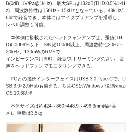
B(0dB=1V/Pa@1kHz)、最大SPLは132dB(THD:0.5%1kH
z)、周波数特性は150Hz～15kHzとなっている。48kHz/1
6bitで録音でき、本体にはマイクプリアンプを搭載し、
レベル調整も可能。
本体側に搭載されたヘッドフォンアンプは、歪値(TH
D)0.0009%以下、S/N比100dB以上、周波数特性20Hz～
20kHz、130mWのRMSで
インピーダンスは30Ω。録音/ストリーミングのさい、音
声をヘッドフォンでモニタリングできる。
PCとの接続インターフェイスはUSB 3.0 Type-Cで、U
SB 3.0×2のHubも備える。対応OSはWindows 7以降/mac
OS 10.6以降。
本体サイズは約424～860×448.9～498.3mm(幅×高
さ)。重量は3.5kg。