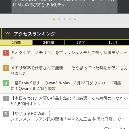
コカ・コーラ やかんの麦茶 from 爽健美茶 ラ
LLM」の選び方と快適化テク
片田舎のおっさん、剣聖になる 11 〜
ベルレス 650mlPET×24本
￥250
5
ただの田舎の剣術師範だったのに、大成
￥810
Xiaomi シャオミ REDMI Buds 8 Lite ワイヤ
した弟子たちが俺を放ってくれない件〜
￥2,009
●
●
●
●
●
レスイヤホン Bluetooth 5.4 ノイズキャンセ
【電子書籍】[ 佐賀崎しげる ]
リング ANC 36時間再生
￥1,430
アクセスランキング
￥2,980
1時間
24時間
1週間
1カ月
キオクシア、メモリ不足をフラッシュメモリで補う拡張モジュー
ル
メモリ8GBで仕事なんて無理……そう思っていた時期が僕にもあ
りました
一部Fable 5超え「Qwen3.8-Max」8月12日ダウンロード可能
に！Qwen3.8-27Bも順次
【本日みつけたお買い得品】魚のプロ厳選、くら寿司のうなぎが
約1,500円オトク！
【やじうまPC Watch】
ジェンスン・フアン氏の聖地「やきとん三吉 神田北口店」で
「ご来店記念コース」を娘と堪能