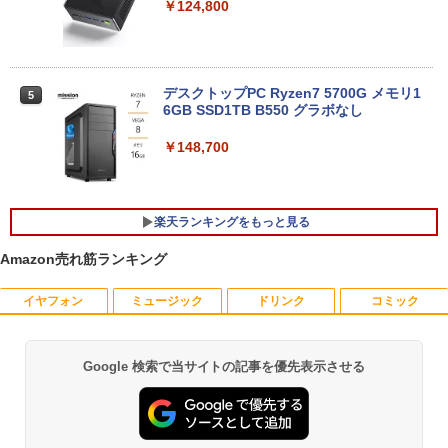
￥124,800
デスクトップPC Ryzen7 5700G メモリ1
5
6GB SSD1TB B550 グラボなし
￥148,700
楽天ランキングをもっと見る
Amazon売れ筋ランキング
イヤフォン
ミュージック
ドリンク
コミック
【予約商品】2027年度カレンダー ミニミ
1
ニ日めくり 米津祐介 C-1776-YZ グリー
ティングライフ 大人 かわいい インテリ
ア イラスト 令和9年 おしゃれ イラスト
Google 検索で当サイトの記事を優先表示させる
Anker Soundcore P40i オフホワイト
BRUCE WAYNE feat. Flo Milli, ATL Jacob
【Amazon.co.jp限定】 い・ろ・は・す 2L P
薬屋のひとりごと 17巻 (デジタル版ビッグガ
ミニサイズ 手のひらサイズ
[Explicit]
ET ラベルレス ×8本
ンガンコミックス)
￥7,990
￥2,200
￥250
￥1,112
￥770