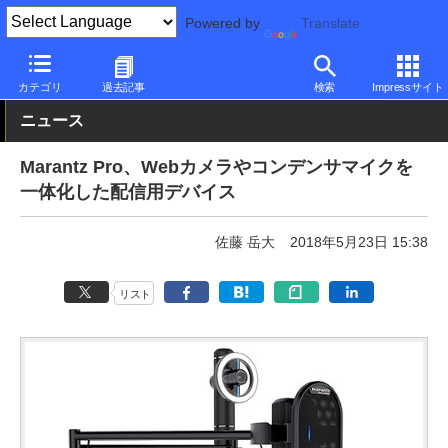
Powered by
Translate
PC Watch
半導体/周辺機器
アクセサリ
Webカメラ
カテゴリ
過去記事
検索
Impressサイト
ニュース
Marantz Pro、Webカメラやコンデンサマイクを
一体化した配信用デバイス
佐藤 岳大
2018年5月23日 15:38
リスト