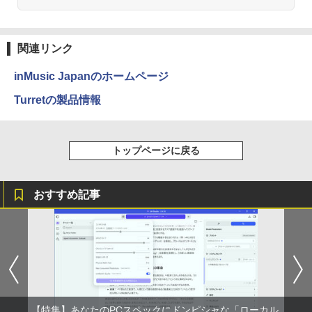
ハヤブサ消防団 森へつづく道 【電子書
2
Anker Soundcore P31i ブラック
BRUCE WAYNE feat. Flo Milli, ATL Jacob
by Amazon 天然水 ラベルレス 500ml ×24本
異世界居酒屋「のぶ」(22) (角川コミックス・
籍】[ 池井戸潤 ]
[Explicit]
富士山の天然水 バナジウム含有 水 ミネラル
エース)
関連リンク
ウォーター ペットボトル 静岡県産 500ミリリ
￥5,990
￥2,200
ットル (Smart Basic)
￥250
￥832
inMusic Japanのホームページ
￥1,380
Turretの製品情報
Anker Soundcore Liberty 5 アプリコットピ
On My Road (Stadium ver.)
ONE PIECE モノクロ版 115 (ジャンプコミッ
送料無料【中古】ガラスの仮面 1〜49巻
3
ンク
クスDIGITAL)
by Amazon 炭酸水 ラベルレス 500ml ×24本
までの全巻セット 花とゆめコミックス 美
強炭酸水 ペットボトル 500ミリリットル (Sm
￥250
内すずえ 白泉社（少女コミック）
トップページに戻る
art Basic)
￥-
￥594
￥7,838
￥1,625
おすすめ記事
【2026年アップグレード版】AOKIMI ワイヤ
On My Road (Stadium ver.)
HUNTER×HUNTER モノクロ版 39 (ジャンプ
レスイヤホン bluetooth イヤホン V12 小型
コミックスDIGITAL)
by Amazon 天然水ラベルレス 2L×9本
永遠の記憶 [ 東野 圭吾 ]
4
軽量 ブルートゥースHi-Fi 最大36時間再生 ぶ
￥250
るーとゅーす コードレス ENCノイズキャン
￥572
￥1,117
￥2,310
セリング 自動ペアリング Type-C充電 マイク
付き 防水 タッチ式音量調整 スポーツ/通勤/通
学/WEB会議(ホワイト)
BUGS LIFE
スーパーの裏でヤニ吸うふたり 9巻 (デジタル
￥1,964
【特集】あなたのPCスペックにドンピシャな「ローカル
版ビッグガンガンコミックス)