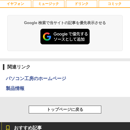
イヤフォン
ミュージック
ドリンク
コミック
厳選大手メーカー 中古 パソコンモニター
キングダム 80 （ヤングジャンプコミッ
1
1
液晶モニター シークレット 22インチ ワ
クス） [ 原 泰久 ]
イド epson dell nec 富士通 acer io-dat
a 等 中古モニター 22 pcモニター 液晶デ
￥770
Google 検索で当サイトの記事を優先表示させる
Anker Soundcore P40i ブラック
BRUCE WAYNE feat. Flo Milli, ATL Jacob
【Amazon.co.jp限定】 い・ろ・は・す 2L P
薬屋のひとりごと 17巻 (デジタル版ビッグガ
ィスプレイ 液晶モニタ pcモニタ ワイド
[Explicit]
ET ラベルレス ×8本
ンガンコミックス)
モニター 店長おまかせ メーカーおまかせ
￥7,990
福袋 【中古】【あす楽】
￥250
￥1,112
￥770
￥5,800
信じていた仲間達にダンジョン奥地で殺
2
されかけたがギフト『無限ガチャ』でレ
ベル9999の仲間達を手に入れて元パーテ
Anker Soundcore P31i ブラック
BRUCE WAYNE feat. Flo Milli, ATL Jacob
by Amazon 天然水 ラベルレス 500ml ×24本
異世界居酒屋「のぶ」(22) (角川コミックス・
ィーメンバーと世界に復讐＆『ざま
[Explicit]
富士山の天然水 バナジウム含有 水 ミネラル
エース)
関連リンク
ぁ！』します！【電子書籍】
PHILIPS モニター 23.6インチ 243V5 VA
2
ウォーター ペットボトル 静岡県産 500ミリリ
￥5,990
パネル 1920x1080 フルHD HDMI スピー
ットル (Smart Basic)
￥250
￥832
カー内蔵 中古ディスプレイ
￥792
パソコン工房のホームページ
￥1,380
製品情報
￥6,600
Anker Soundcore Liberty 5 ミッドナイトブ
On My Road (Stadium ver.)
ONE PIECE モノクロ版 115 (ジャンプコミッ
異世界居酒屋「のぶ」(22) 【電子書籍】[
3
ラック
クスDIGITAL)
by Amazon 天然水ラベルレス 2L×9本
蝉川 夏哉 ]
￥250
トップページに戻る
【中古】【液晶モニター】NEC 24型ワイ
3
￥14,990
￥594
￥1,117
ド液晶ディスプレイ LCD-AS241F 3辺
￥924
スリムベゼル採用 24インチ ブルーライ
ト低減機能 マルチディスプレイ
おすすめ記事