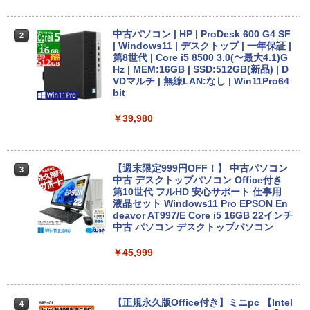
【★最大100%ポイント】【新生活応援・
2
2026】【Office 2019 H&B】NEC Versa
中古パソコン | HP | ProDesk 600 G4 SF
2
Pro/第4世代 Core i5/メモリ: 4GB/8GB/1
| Windows11 | デスクトップ | 一年保証 |
6GB/SSD:128GB/256GB/512GB/1TB/1
第8世代 | Core i5 8500 3.0(〜最大4.1)G
5.6型/USB 3.0/DVD/SDカードスロット/
Hz | MEM:16GB | SSD:512GB(新品) | D
Wi-Fi/Office/無線マウス/中古 パソコン/
VDマルチ | 無線LAN:なし | Win11Pro64
中古PC ノートパソコン/Windows11
bit
￥9,999
￥39,980
富士通 LIFEBOOK U9310/DX Core i5 10
【週末限定999円OFF！】 中古パソコン
3
3
210U 1.6GHz/8GB/256GB(SSD)/13.3W/
中古 デスクトップパソコン Office付き
FHD(1920x1080)/Win11 バッテリ劣化
第10世代 フルHD 安心サポート 仕事用
【中古】【20260619】
液晶セット Windows11 Pro EPSON En
deavor AT997/E Core i5 16GB 22インチ
中古 パソコン デスクトップパソコン
￥16,500
￥45,999
Panasonic CF-XZ6 LTE SIM対応モデル
4
[ Core i5 7300U 8GBメモリ 256GB SSD
12.1型 カメラ付き ] : アウトレット ●
【正規永久版Office付き】ミニpc 【Intel
4