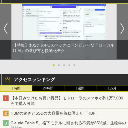
【2026年アップグレード版】AOKIMI ワイヤ
On My Road (Stadium ver.)
HUNTER×HUNTER モノクロ版 39 (ジャンプ
￥7,480
レスイヤホン bluetooth イヤホン V12 小型
コミックスDIGITAL)
by Amazon 炭酸水 ラベルレス 500ml ×24本
施設基準パーフェクトブック 2026年度
4
軽量 ブルートゥースHi-Fi 最大36時間再生 ぶ
強炭酸水 ペットボトル 500ミリリットル (Sm
版 [ 一般社団法人日本施設基準管理士協
￥250
るーとゅーす コードレス ENCノイズキャン
art Basic)
会 ]
￥572
セリング 自動ペアリング Type-C充電 マイク
【500円OFFクーポン配布中】モバイル
4
付き 防水 タッチ式音量調整 スポーツ/通勤/通
￥1,625
￥22,000
モニター 15.6 インチ フルHD モニター
学/WEB会議(ホワイト)
デュアルディスプレイ ポータブル モバイ
ルディスプレイ 高画質 液晶 IPSパネル
BUGS LIFE
スーパーの裏でヤニ吸うふたり 9巻 (デジタル
￥1,964
セカンド サブモニター 薄型 軽量 家庭用
【特集】あなたのPCスペックにドンピシャな「ローカル
版ビッグガンガンコミックス)
コカ・コーラ やかんの麦茶 from 爽健美茶 ラ
テレワーク スマートフォン
LLM」の選び方と快適化テク
小学館 学習まんがシリーズ 学習まんが世
ベルレス 650mlPET×24本
￥250
5
界の歴史21巻セット
￥810
Xiaomi シャオミ REDMI Buds 8 Lite ワイヤ
￥9,999
￥2,009
●
●
●
●
●
レスイヤホン Bluetooth 5.4 ノイズキャンセ
￥22,638
リング ANC 36時間再生
アクセスランキング
￥3,480
【公式・メーカー直販・送料無料】モニ
5
ター 新品 フルHD HP Series 3 Pro 322p
1時間
24時間
1週間
1カ月
e 21.45インチFHDモニター IPS 21.5型
角度調整 VESA 100Hz 液晶 HDMI VGA P
【本日みつけたお買い得品】モトローラのスマホが約1万7,000
S5 Switch 3年保証 転送不可 (型番：AK2
円で購入可能
F1UT）
HBMの速さとSSDの大容量を兼ね備えた「HBF」
￥11,280
Claude Fable 5、格下モデルに回される不満が85%減。生物学の