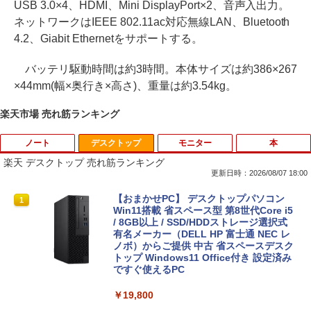
USB 3.0×4、HDMI、Mini DisplayPort×2、音声入出力。
ネットワークはIEEE 802.11ac対応無線LAN、Bluetooth
4.2、Giabit Ethernetをサポートする。
バッテリ駆動時間は約3時間。本体サイズは約386×267
×44mm(幅×奥行き×高さ)、重量は約3.54kg。
楽天市場 売れ筋ランキング
ノート
デスクトップ
モニター
本
楽天 デスクトップ 売れ筋ランキング
更新日時：2026/08/07 18:00
【★最大100%ポイント】【新生活応援・
【おまかせPC】 デスクトップパソコン
1
1
2026】【Office 2019 H&B】富士通 MU
Win11搭載 省スペース型 第8世代Core i5
937/Celeron 3865U/メモリ:4GB/8GB/S
/ 8GB以上 / SSD/HDDストレージ選択式
SD:128GB/256GB/512GB/1TB/13.3型/
有名メーカー（DELL HP 富士通 NEC レ
フルHD/wifi/HDMI/USB3.0/中古 ノート
ノボ）からご提供 中古 省スペースデスク
パソコン/モバイルPC/Windows11
トップ Windows11 Office付き 設定済み
ですぐ使えるPC
￥9,999
￥19,800