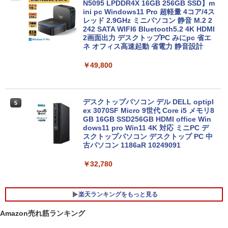
【今だけSSD倍増中↑】 中古 ノートパソ
N5095 LPDDR4X 16GB 256GB SSD】m
コン レッツノート Let's note 2in1タブ
ini pc Windows11 Pro 超軽量 4コア/4ス
レットOffice選択可 PC おしゃれなカラ
レッド 2.9GHz ミニパソコン 静音 M.2 2
ーから選べる
242 SATA WIFI6 Bluetooth5.2 4K HDMI
2画面出力 デスクトップPC みにpc 省エ
ネ オフィス高速起動 省電力 静音設計
￥19,980
￥49,800
【ポイント5倍&1500円オフ】【WEBカ
5
メラ＆フルHD】ノートパソコン 中古 パ
ソコン 14インチ 最大SSD1TB メモリ16
デスクトップパソコン デル DELL optipl
5
GB Core i5 第8世代 Microsoft Office付
ex 3070SF Micro 9世代 Core i5 メモリ8
き Windows11 DELL Latitude 5400 Mi
GB 16GB SSD256GB HDMI office Win
crosoft Office付き 中古ノートパソコン
dows11 pro Win11 4K 対応 ミニPC デ
ノートPC パソコン カメラ 軽量 薄型
スクトップパソコン デスクトップ PC 中
古パソコン 1186aR 10249091
￥25,800
￥32,780
楽天ランキングをもっと見る
Amazon売れ筋ランキング