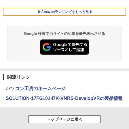
ooth Webカメラ モバイルPC 顔認証
C
￥49,800
Amazonランキングをもっと見る
￥43,800
￥11,800
【エントリーでポイント100％還元のチ
5
ャンス】GMKtec ミニPC AMD Ryzen 5
Google 検索で当サイトの記事を優先表示させる
BRUCE WAYNE feat. Flo Milli, ATL Jacob
by Amazon 天然水 ラベルレス 500ml ×24本
薬屋のひとりごと 17巻 (デジタル版ビッグガ
【ランキング1位！】新品 ノートパソコ
7640HS 6コア12スレッド MAX5.0GHz D
【楽天1位常連・超800冠獲得】黒/白 モ
5
5
[Explicit]
富士山の天然水 バナジウム含有 水 ミネラル
ンガンコミックス)
ン VETESA Intel Celeron 6500Y メモリ
DR5 32GB/最大128GB Radeon 760M P
ニター 21.5 / 23.8 / 24.5 / 27型 240Hz/2
ウォーター ペットボトル 静岡県産 500ミリリ
ー:8GB SSD:1TB最大 15.6インチ 15.6型
CIe3.0 M.2 2280 SSD1TB/最大2×8TB U
00Hz /180Hz/165Hz/100Hz ゲーミングモ
ットル (Smart Basic)
フルHD液晶 テンキー付き 日本語キーボ
SB4 Bluetooth5.2 2.5Gbps LAN*2 VES
ニター 1ms応答 pcモニター パソコン モ
￥250
￥770
ードwindows11搭載 office2024付き 初
A 静音 mini pc Windows11 Pro 4K 3画
ニター 非光沢 スピーカー内蔵 HDR/Free
期設定済 IPS広視野角 無線機能 超軽量 P
面出力 M6 Ultra
sync/VESA cocopar HG-238
￥1,380
C パソコン テレワーク応援
￥91,999
￥13,999
BRUCE WAYNE feat. Flo Milli, ATL Jacob
ONE PIECE モノクロ版 115 (ジャンプコミッ
￥45,980
[Explicit]
クスDIGITAL)
関連リンク
【Amazon.co.jp限定】 い・ろ・は・す 2L P
ET ラベルレス ×8本
￥250
￥594
パソコン工房のホームページ
￥1,112
SOLUTION-17FG101-i7K-VNRS-DevelopVRの製品情報
On My Road (Stadium ver.)
異世界居酒屋「のぶ」(22) (角川コミックス・
エース)
by Amazon 天然水ラベルレス 2L×9本
￥250
トップページに戻る
￥832
￥1,117