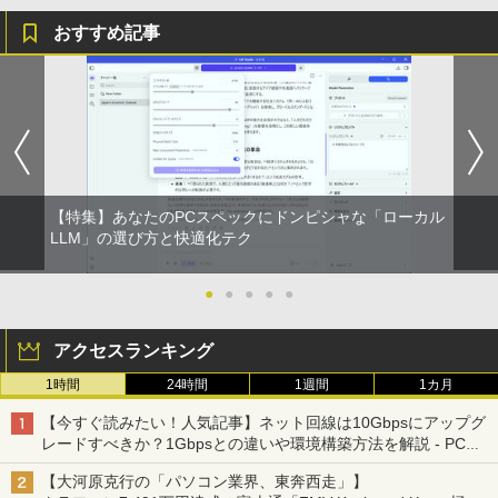
おすすめ記事
見知らぬ糸
HUNTER×HUNTER モノクロ版 39 (ジャンプ
コミックスDIGITAL)
by Amazon 炭酸水 ラベルレス 500ml ×24本
強炭酸水 ペットボトル 500ミリリットル (Sm
￥250
art Basic)
￥572
￥1,625
On My Road (Stadium ver.)
スーパーの裏でヤニ吸うふたり 9巻 (デジタル
【特集】あなたのPCスペックにドンピシャな「ローカル
版ビッグガンガンコミックス)
【Amazon.co.jp限定】 伊藤園 磨かれて、澄
LLM」の選び方と快適化テク
みきった日本の水 2L 8本 ラベルレス [ ケース
￥250
] [ 水 ] [ ペットボトル ] [ 箱買い ] [ ストック
￥810
] [ 水分補給 ]
●
●
●
●
●
-
アクセスランキング
1時間
24時間
1週間
1カ月
【今すぐ読みたい！人気記事】ネット回線は10Gbpsにアップグ
レードすべきか？1Gbpsとの違いや環境構築方法を解説 - PC
Watch
【大河原克行の「パソコン業界、東奔西走」】