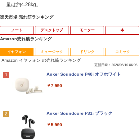
量は約4.28kg。
楽天市場 売れ筋ランキング
ノート
デスクトップ
モニター
本
Amazon売れ筋ランキング
イヤフォン
ミュージック
ドリンク
コミック
良品 フルHD 15.6インチ TOSHIBA dyna
デスクトップパソコンDELL HP NEC 第
中古モニター | 液晶ディスプレイ | PHILI
新版正しい家計管理 正しい家計管理長
1
1
1
1
Amazon イヤフォン の売れ筋ランキング
book B65HU Windows11 卓越性能 第1
8〜10世代CoreI3I5選べる 21インチモニ
PS | 243V5QHABA/11 | 23.6インチワイ
期プラン編 2冊セット [ 林總 ]
1世代Core i5-1135G7 16GB 爆速NVMe
ター付き アウトレット 新品SSD最大1TB
ド 1920×1080(フルHD) | LEDバックライ
更新日時：2026/08/10 06:06
式512GB-SSD カメラ 無線Wi-Fi6 Office
メモリ32GB Windows11 office付き Mic
ト | スピーカー内蔵 | 3系統入力(VGA・D
￥3,135
Anker Soundcore P40i オフホワイト
付き Win11【中古ノートパソコン 中古パ
rosoftoffice2024可 中古デスクトップパ
VI-D・HDMI) | VGAケーブル・電源ケー
ソコン 中古PC】送料無料 あす楽対応 即
ソコン DVD/WIFI/Bluetooth DisplayPor
ブル付属【30日保証】
￥7,990
日発送（Windows10も対応可能 Win1
t
0）
￥5,980
あなたが誰かを殺した （講談社文庫） [
2
￥29,800
東野 圭吾 ]
￥37,389
￥1,023
Anker Soundcore P31i ブラック
【500円クーポン＋ポイント最大31.5%還
2
富士通 FMV K5010 AIO 21.5インチ 第10
元！】モバイルモニター 15.6 インチ FH
2
￥5,990
【13.3型 軽量化 薄型 】 ノートパソコン
世代 Core i3 メモリ8GB Nvme M.2 SSD
D 1920×1080 1080P Fast IPS パネル 非
2
中古 パソコン ノートPC 13.3型 第十世代
256GB Office付き Webカメラ WiFi US
光沢 1000:1 高コントラスト 超軽量 600
Core i5 NEC VersaPro VB-9 SSD256GB
B3.2 Windows11 中古一体型
g スピーカー内蔵 Type-C/HDMI 接続 PS
デルモンテ 食塩無添加 トマトジュース 8
3