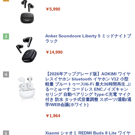
MS限定クーポンあり! 【Win11正式対
￥1,595
￥9,980
2
￥5,990
応】Webカメラ&テンキー付き ノートパ
ソコン 中古 パソコン メモリ 8GB 最大3
2GB 新品 SSD 256GB 高性能 第8世代 C
ore i5搭載 DVD 中古ノートパソコン Win
パンク・ガーデニング宣言 エコロジカル
【楽天1位！保護レザーケース付き】【タ
3
3
dows11 Pro 店長オススメ おまかせ 15.6
で型破りな庭園論 [ エリック・ルノワー
ッチ選択】 モバイルモニター 15.6インチ
型 無線LAN office付き 2026 福袋 ギフト
Anker Soundcore Liberty 5 ミッドナイトブ
ル ]
ノングレア 非光沢 1080PフルHD コスパ
ラック
高画質 デュアルモニター サブモニター
￥29,800
ポータブルモニター ゲーミングモニター
￥2,640
￥14,990
リモートワーク IPS Tpye-C/mini HDMI
pc ミニPC iPhone対応
【新品】【楽天1位！】ノートパソコン
￥9,999
3
ゲーム オブ ファミリア-家族戦記- 1
4
新品第13世代CPU搭載ノートPC Office
【2026年アップグレード版】AOKIMI ワイヤ
7 【電子書籍】[ 山口 ミコト ]
付きノートパソコン 初心者向け Window
レスイヤホン bluetooth イヤホン V12 小型
s11 初期設定済 Webカメラ zoom 日本語
軽量 ブルートゥースHi-Fi 最大36時間再生 ぶ
￥924
キーボード 14.1型 Intel Celeron メモリ
るーとゅーす コードレス ENCノイズキャン
Yoothi 互換品 液晶 13.3インチ HP Pavili
4
8GB SSD1TB(最大) 大容量バッテリービ
セリング 自動ペアリング Type-C充電 マイク
on Aero 13-bg 13z-bg 13-bg0000 13z-
ジネス 大学生 プレゼント 学生向け
付き 防水 タッチ式音量調整 スポーツ/通勤/通
bg000 13-bg0xxx 13z-bg0xx 対応 1920
学/WEB会議(ホワイト)
x1200 WUXGA IPS LED LCD 液晶ディ
￥29,800
スプレイ 修理交換用液晶パネル
[新品]新装版 動物のお医者さん (1-12巻
5
￥1,964
全巻) 全巻セット
￥10,200
￥9,240
【中古】【極軽極薄】東芝 dynabook G
Xiaomi シャオミ REDMI Buds 8 Lite ワイヤ
4