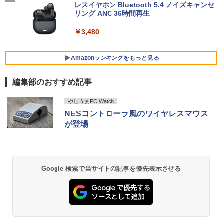
83 13.3型FHD(1920x1080)液晶 第11世
レスイヤホン Bluetooth 5.4 ノイズキャンセ
代Core i5/ 16GB / SSD256GB / Webカ
リング ANC 36時間再生
Pixio PX279 Wave ゲーミングモニター
5
メラ内蔵 / USB Type-C / HDMI / 無線LA
240Hz Fast IPS 27インチ 白 パステル ブ
N Bluetooth / Win11 Pro搭載 /Office 20
￥3,480
ルー ピンク FHD かわいい 水色 ゲーム部
24 H&B / Aランク
屋 pcモニター ディスプレイ ピクシオ
￥37,400
Amazonランキングをもっと見る
￥15,800
編集部のおすすめ記事
VETESA正規店 新品 ノートパソコン セ
5
BRUCE WAYNE feat. Flo Milli, ATL Jacob
【Amazon.co.jp限定】 い・ろ・は・す 2L P
薬屋のひとりごと 17巻 (デジタル版ビッグガ
ール office付き windows11 マウスセッ
やじうまPC Watch
[Explicit]
ET ラベルレス ×8本
ンガンコミックス)
ト PC 15.6型 第12世代 Celeron N95 メ
NESコントローラ風のワイヤレスマウス
モリ16GB SSD512GB/1TB 安い 格安 ラ
が登場
ップトップ
￥250
￥1,112
￥770
￥49,800
BRUCE WAYNE feat. Flo Milli, ATL Jacob
by Amazon 天然水 ラベルレス 500ml ×24本
異世界居酒屋「のぶ」(22) (角川コミックス・
Google 検索で当サイトの記事を優先表示させる
[Explicit]
富士山の天然水 バナジウム含有 水 ミネラル
エース)
ウォーター ペットボトル 静岡県産 500ミリリ
ットル (Smart Basic)
￥250
￥832
￥1,380