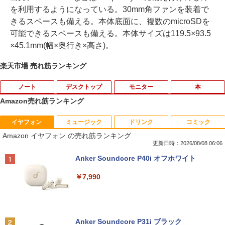
を利用するようになっている。30mm角ファンを装着で
きるスペースも備える。本体底面に、複数のmicroSDを
可能できるスペースも備える。本体サイズは119.5×93.5
×45.1mm(幅×奥行き×高さ)。
楽天市場 売れ筋ランキング
ノート
デスクトップ
モニター
本
Amazon売れ筋ランキング
イヤフォン
ミュージック
ドリンク
コミック
【期間限定破格金額！】新生活 新古品 W
中古24インチ液晶モニター PHILIPS 241
[新品]マッシュル-MASHLE- (1-18巻 全
1
1
1
Amazon イヤフォン の売れ筋ランキング
in11搭載 パソコンノートパソコンoffice
B4L【中古】
巻) 全巻セット
付き 初心者向けノートPC 初期設定済 1
更新日時：2026/08/08 06:06
5.6型 インテル高速CPU ランダムで発送
￥6,600
￥8,954
Anker Soundcore P40i オフホワイト
メモリ4GB～ 高速SSD1TB 最大 フルHD
Webカメラ zoom 軽量薄型 無線 型番更
￥7,990
新で在庫処分
フィリップス（ディスプレイ） 221S9A/
2
￥9,980
【楽天ブックス限定特典】今日もアゲて
11 [21.5型液晶ディスプレイ/1920×1080/
2
こ！ギャルせなちゃん(ギャルせなちゃん
HDMI、D-Sub/スピーカー：あり/5年間
ステッカー) [ ウク ]
フル保証]
Anker Soundcore P31i ブラック