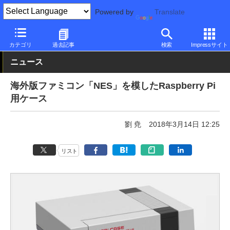
Powered by
Translate
PC Watch
半導体/周辺機器
自作PCパーツ
ケース
カテゴリ
過去記事
検索
Impressサイト
ニュース
海外版ファミコン「NES」を模したRaspberry Pi
用ケース
劉 尭
2018年3月14日 12:25
リスト