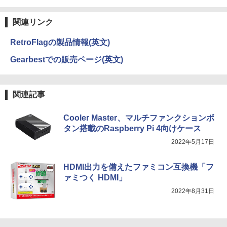
On My Road (Stadium ver.)
ONE PIECE モノクロ版 115 (ジャンプコミッ
クスDIGITAL)
by Amazon 天然水ラベルレス 2L×9本
￥250
関連リンク
￥594
￥1,117
RetroFlagの製品情報(英文)
Gearbestでの販売ページ(英文)
On My Road (Stadium ver.)
HUNTER×HUNTER モノクロ版 39 (ジャンプ
コミックスDIGITAL)
by Amazon 炭酸水 ラベルレス 500ml ×24本
強炭酸水 ペットボトル 500ミリリットル (Sm
￥250
art Basic)
￥572
関連記事
￥1,625
Cooler Master、マルチファンクションボ
タン搭載のRaspberry Pi 4向けケース
BUGS LIFE
スーパーの裏でヤニ吸うふたり 9巻 (デジタル
版ビッグガンガンコミックス)
コカ・コーラ やかんの麦茶 from 爽健美茶 ラ
2022年5月17日
ベルレス 650mlPET×24本
￥250
￥810
￥2,009
HDMI出力を備えたファミコン互換機「フ
ァミつく HDMI」
2022年8月31日