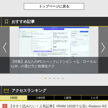
トップページに戻る
おすすめ記事
【特集】あなたのPCスペックにドンピシャな「ローカル
LLM」の選び方と快適化テク
●
●
●
●
●
アクセスランキング
1時間
24時間
1週間
1カ月
【今すぐ読みたい！人気記事】VRAM 16GBでも安いRadeon RX