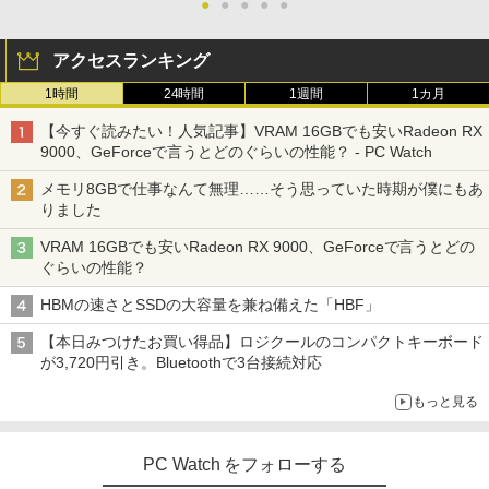
●
●
●
●
●
アクセスランキング
1時間
24時間
1週間
1カ月
【今すぐ読みたい！人気記事】VRAM 16GBでも安いRadeon RX
9000、GeForceで言うとどのぐらいの性能？ - PC Watch
メモリ8GBで仕事なんて無理……そう思っていた時期が僕にもあ
りました
VRAM 16GBでも安いRadeon RX 9000、GeForceで言うとどの
ぐらいの性能？
HBMの速さとSSDの大容量を兼ね備えた「HBF」
【本日みつけたお買い得品】ロジクールのコンパクトキーボード
が3,720円引き。Bluetoothで3台接続対応
もっと見る
PC Watch をフォローする