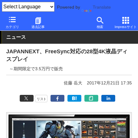
Powered by
Translate
PC Watch
半導体/周辺機器
モニター
その他
カテゴリ
過去記事
検索
Impressサイト
ニュース
JAPANNEXT、FreeSync対応の28型4K液晶ディ
スプレイ
～期間限定で3.5万円で販売
佐藤 岳大
2017年12月21日 17:35
リスト