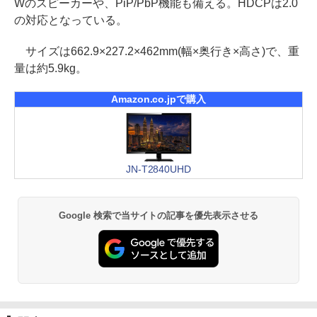
Wのスピーカーや、PiP/PbP機能も備える。HDCPは2.0
の対応となっている。
サイズは662.9×227.2×462mm(幅×奥行き×高さ)で、重
量は約5.9kg。
Amazon.co.jpで購入
JN-T2840UHD
Google 検索で当サイトの記事を優先表示させる