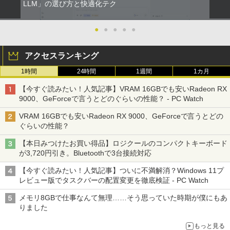
LLM」の選び方と快適化テク
●
●
●
●
●
アクセスランキング
1時間
24時間
1週間
1カ月
【今すぐ読みたい！人気記事】VRAM 16GBでも安いRadeon RX
9000、GeForceで言うとどのぐらいの性能？ - PC Watch
VRAM 16GBでも安いRadeon RX 9000、GeForceで言うとどの
ぐらいの性能？
【本日みつけたお買い得品】ロジクールのコンパクトキーボード
が3,720円引き。Bluetoothで3台接続対応
【今すぐ読みたい！人気記事】ついに不満解消？Windows 11プ
レビュー版でタスクバーの配置変更を徹底検証 - PC Watch
メモリ8GBで仕事なんて無理……そう思っていた時期が僕にもあ
りました
もっと見る