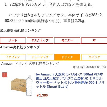
t、720p対応Webカメラ、音声入出力などを備える。
バッテリは6セルリチウムイオン。本体サイズは383×2
60×22～29mm(幅×奥行き×高さ)、重量は2.2kg。
楽天市場 売れ筋ランキング
ノート
デスクトップ
モニター
本
Amazon売れ筋ランキング
イヤフォン
ミュージック
ドリンク
コミック
【★最大100%ポイント】【Windows X
【中古】 富士通・NEC・HP・Dell・Len
【期間限定P15倍+最大10%OFFクーポ
【本日限定★P最大29.5倍★お買い物マ
1
1
1
1
Amazon ドリンク の売れ筋ランキング
P 搭載】大手メーカー おまかせ ノートパ
ovoなど有名メーカーから特選 店長セレ
ン】 【3年保証】DELL デル E2020H 中
ラソン+SUP★要エントリー】【中古/送
ソコン/Celeron Core2/メモリ:4GB/SSD:
クト おまかせデスクトップPC デュアル
古 アウトレット 返品 送料無料 中古ディ
料無料】13冊新品 ハンター協会公式ハン
更新日時：2026/08/08 18:06
128GB/15.6インチ 大画面/DVD/新品 マ
モニターセット WPS Office付き Windo
スプレイ 中古モニター ディスプレイ 液
ターズガイド付 全国送料無料! HUNTER
Anker Soundcore P40i オフホワイト
BRUCE WAYNE feat. Flo Milli, ATL Jacob
by Amazon 天然水 ラベルレス 500ml ×24本
ウス 付き/中古ノートPC 中古ノートパソ
ws11-Pro メモリ8GB SSD256GB コアi5
晶 モニター 液晶モニター 液晶ディスプ
×HUNTER ＜1-39巻セット＞ / 冨樫義博 /
[Explicit]
富士山の天然水 バナジウム含有 水 ミネラル
コン パソコン 中古パソコン
(第8世代以降)搭載 DVDドライブ 22イン
レイ 本体 パソコンモニター デュアル
全巻 漫画全巻 全巻セット ハンターxハン
ウォーター ペットボトル 静岡県産 500ミリリ
￥7,990
チ以上液晶ディスプレイセット 中古パソ
ター/ハンターハンター
ットル (Smart Basic)
￥250
コン
￥9,999
￥5,500
￥18,590
￥1,380
￥35,800
Anker Soundcore P31i ブラック
BRUCE WAYNE feat. Flo Milli, ATL Jacob
中古パソコン 東芝TOSHIBA B35 15.6型
フィリップス（ディスプレイ） 221S9A/
2
2