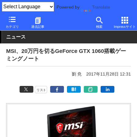
Powered by
Translate
PC Watch
パソコン/タブレット/スマートフォン
ゲーミングノー
カテゴリ
過去記事
検索
Impressサイト
ニュース
MSI、20万円を切るGeForce GTX 1060搭載ゲー
ミングノート
劉 尭
2017年11月28日 12:31
リスト