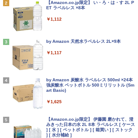
[Explicit]
【Amazon.co.jp限定】 い・ろ・は・す 2L P
第5世代Celeron メモリ8GB SSD128GB
11 [21.5型液晶ディスプレイ/1920×1080/
集英社 コンパクト版 学習まんが 日本の
2
ET ラベルレス ×8本
￥5,990
Windows11 Office 2019搭載 在宅勤務
富士通 FMV K5010 AIO 23.8インチ 第10
HDMI、D-Sub/スピーカー：あり/5年間
歴史 全巻セット(全20巻+別巻2)
2
￥250
仕事用 学習用 中古PC 仕事 家庭 安い 激
世代 Core i5 メモリ16GB Nvme M.2 SS
フル保証]
￥1,112
安
D 512GB Office付き Webカメラ WiFi W
￥18,590
indows11 中古一体型
￥9,880
￥13,500
Anker Soundcore Liberty 5 ミッドナイトブ
On My Road (Stadium ver.)
￥49,800
ラック
by Amazon 天然水ラベルレス 2L×9本
【送料無料】HUNTER×HUNTER 1-39巻
3
￥250
ASUS エイスース 液晶ディスプレイ Ey
3
セット
￥14,990
￥1,117
【★最大100%ポイント】【新生活応援・
e Care [ 21.45型 / フルHD(1920×1080) /
3
2026】【Office 2019 H&B】【カメラ×F
【期間限定P15倍+最大10%OFFクーポ
ワイド ] ブラック VP227HF
3
￥19,096
HD】富士通 LIFEBOOK U939/第8世代 C
ン】 【3年保証】APPLE アップル MAC
ore i5/メモリ:8GB/M.2 SSD:256GB/512
MINI SSD256GB メモリ8GB APPLE Ma
￥10,980
GB/1TB/Wi-fi/Bluetooth/13.3型/HDMI/U
c OS X 中古 アウトレット 返品 送料無料
【2026年アップグレード版】AOKIMI ワイヤ
On My Road (Stadium ver.)
SB-C/USB3.1/パソコン 中古PC 中古ノー
中古デスクトップパソコン 中古パソコン
レスイヤホン bluetooth イヤホン V12 小型
by Amazon 炭酸水 ラベルレス 500ml ×24本
トパソコン Windows11
デスクトップパソコン デスクトップ PC
軽量 ブルートゥースHi-Fi 最大36時間再生 ぶ
強炭酸水 ペットボトル 500ミリリットル (Sm
￥250
2027 青山学院中等部・直前対策合格セッ
4
るーとゅーす コードレス ENCノイズキャン
art Basic)
【期間限定5%OFFクーポン 8/12 10時ま
ト問題集(5冊) 中学受験 過去問の傾向と
4
セリング 自動ペアリング Type-C充電 マイク
￥25,800
￥55,000
で】 モニター 23.8インチ 144Hz FHD p
対策 / 参考書 自宅学習 送料無料 / 受験専
付き 防水 タッチ式音量調整 スポーツ/通勤/通
￥1,625
cモニター フリッカーレス FullHD ブル
門サクセス
学/WEB会議(ホワイト)
ーライトカット ノングレア ディスプレイ
HDMI 144hz pcモニター Adaptive-Syn
BUGS LIFE
￥19,250
￥1,964
ノートパソコン 新品 14型 Office付き Wi
【ポイント10倍】美品 HP 400 G6 SF 9
c ブラック MAXZEN MJM24IC01 MJM2
【Amazon.co.jp限定】 伊藤園 磨かれて、澄
4
4
ndows11 第11世代Intel メモリ8GB SSD
世代 Core i5 9500 メモリ8GB 16GB 32
4IC02-F144 マクスゼン
みきった日本の水 2L 8本 ラベルレス [ ケース
￥250
256GB/512GB 日本語キーボード 初期設
GB 新品M.2SSD256GB 512GB office付
] [ 水 ] [ ペットボトル ] [ 箱買い ] [ ストック
定済 軽量 薄型 14インチ 学習用 PC 子ど
き デスクトップパソコン 中古パソコン P
Xiaomi シャオミ REDMI Buds 8 Lite ワイヤ
￥10,980
] [ 水分補給 ]
【全巻】 シャングリラ・フロンティア ～
5