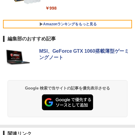
も 11世代 インテル 1年保証 在宅勤務 テ
C Windows11 pro Win11 3画面対応 PC
レスイヤホン Bluetooth 5.4 ノイズキャンセ
クソゲーハンター、神ゲーに挑まんとす
レワーク ギフト 楽天1位 送料無料
800 600 G5 G4 モニタ セット オフィス
リング ANC 36時間再生
￥998
～ 1-27巻セット （KCデラックス） [ 硬
2024 搭載 選択可 8世代 10世代 DELL 13
梨菜 ]
11a
￥29,800
￥3,480
アイ・オー・データ機器 ワイド液晶ディ
5
スプレイ 23.8型/LCD-A241DB
Amazonランキングをもっと見る
￥21,417
￥36,740
￥12,370
編集部のおすすめ記事
【期間限定破格金額！】新生活 新古品 W
5
in11搭載 パソコンノートパソコンoffice
薬屋のひとりごと 17巻 (デジタル版ビッグガ
付き 初心者向けノートPC 初期設定済 1
【エントリーでポイント100％還元チャ
5
MSI、GeForce GTX 1060搭載薄型ゲーミ
ンガンコミックス)
5.6型 インテル高速CPU ランダムで発送
ンス】GMKtec G10 ミニPC【AMD Ryz
ングノート
メモリ4GB～ 高速SSD1TB 最大 フルHD
en 5 3500U DDR4 16GB 512GB/256GB/
Webカメラ zoom 軽量薄型 無線 型番更
1T SSD】4C/8T 3.7GHz 64GB 16T拡張
￥770
新で在庫処分
Windows11 Pro 8K/4K 3画面出力 LAN *
2 WiFi5 Bluetooth5.0 Nucbox みにpc
Ryzen 5 N95/N97/N100/4300U/N150よ
￥12,980
り高性能
異世界居酒屋「のぶ」(22) (角川コミックス・
Google 検索で当サイトの記事を優先表示させる
エース)
￥61,999
￥832
ONE PIECE モノクロ版 115 (ジャンプコミッ
クスDIGITAL)
関連リンク