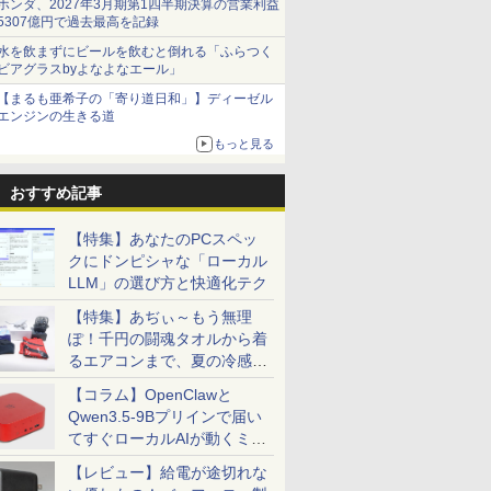
ホンダ、2027年3月期第1四半期決算の営業利益
5307億円で過去最高を記録
水を飲まずにビールを飲むと倒れる「ふらつく
ビアグラスbyよなよなエール」
【まるも亜希子の「寄り道日和」】ディーゼル
エンジンの生きる道
もっと見る
おすすめ記事
【特集】あなたのPCスペッ
クにドンピシャな「ローカル
LLM」の選び方と快適化テク
【特集】あぢぃ～もう無理
ぽ！千円の闘魂タオルから着
るエアコンまで、夏の冷感グ
ッズ一挙紹介
【コラム】OpenClawと
Qwen3.5-9Bプリインで届い
てすぐローカルAIが動くミニ
PC「SER9 Pro」
【レビュー】給電が途切れな