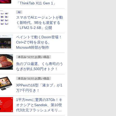
「ThinkTab X11 Gen 1」
AI
スマホでAIエージェントが動
く新時代。9Bをも凌駕する
「LFM2.5-2.6B」公開
ペイントで動くDoom登場！
Ctrl+Zで時を戻せる。
Microsoft幹部が制作
本日みつけたお買い得品
魚のプロ厳選、くら寿司のう
なぎが約1,500円オトク！
本日みつけたお買い得品
XPPenの16型「液タブ」が1
万7千円引き！
1平方mmに驚異の37Gb！キ
オクシアとSandisk、第10世
代3次元フラッシュメモリを
開発