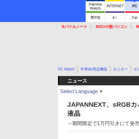
モバイルノート
NUC/小型パソコン
M
SSD
キーボード
マウス
PC Watch
半導体/周辺機器
モニター
そ
ニュース
Select Language
▼
JAPANNEXT、sRGBカ
液晶
～期間限定で1万円引きにて発