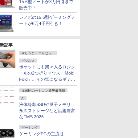
15.6型ノートが3万円引きで
販売中！
レノボの15.6型ゲーミングノ
ートが6万4千円引き！
新記事
やじうまミニレビュー
ビジネス
ポケットにも楽々入るロジク
ールの2つ折りマウス「Mobi
Fold」。その気になるギミッ
クとは？
福田昭のセミコン業界最前線
AI
液体冷却SSDや量子メモリ、
永久ストレージなど話題豊富
なFMS 2026
ゲーミング
ゲーミングPCの主流は