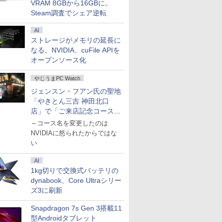
VRAM 8GBから16GBに。
Steam調査でシェア逆転
AI
ストレージがメモリの延長に
なる。NVIDIA、cuFile APIを
オープンソース化
やじうまPC Watch
ジェンスン・フアン氏の聖地
「やきとん三吉 神田北口
店」で「ご来店記念コース」
を娘と堪能
～コース名を変更したのは
NVIDIAに怒られたからではな
い
AI
1kg切りで交換式バッテリの
dynabook、Core Ultraシリー
ズ3に刷新
Snapdragon 7s Gen 3搭載11
型Androidタブレット