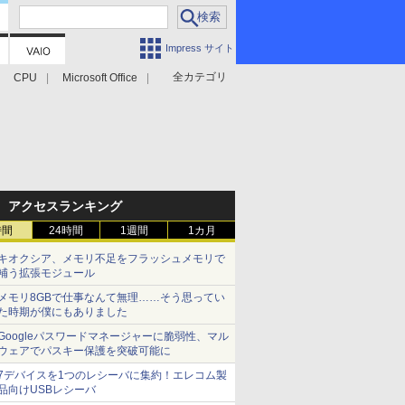
Impress サイト
全カテゴリ
CPU
Microsoft Office
アクセスランキング
時間
24時間
1週間
1カ月
キオクシア、メモリ不足をフラッシュメモリで
補う拡張モジュール
メモリ8GBで仕事なんて無理……そう思ってい
た時期が僕にもありました
Googleパスワードマネージャーに脆弱性、マル
ウェアでパスキー保護を突破可能に
7デバイスを1つのレシーバに集約！エレコム製
品向けUSBレシーバ