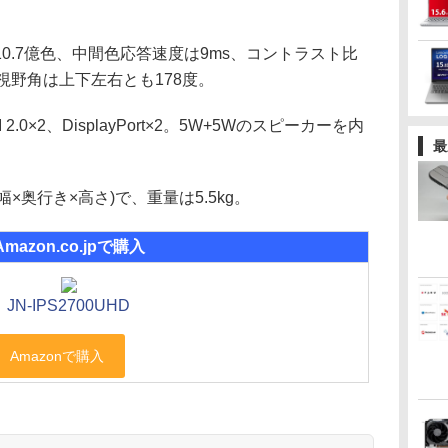
.7億色、中間色応答速度は9ms、コントラスト比
方m、視野角は上下左右とも178度。
×2、DisplayPort×2。5W+5Wのスピーカーを内
最
m(幅×奥行き×高さ)で、重量は5.5kg。
Amazon.co.jpで購入
JN-IPS2700UHD