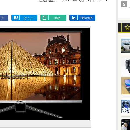
ェア
はてブ
note
LinkedIn