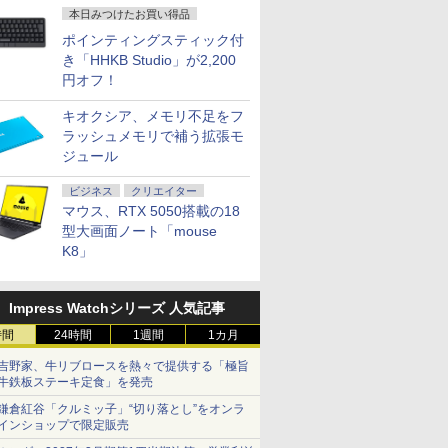
本日みつけたお買い得品
ポインティングスティック付
き「HHKB Studio」が2,200
円オフ！
キオクシア、メモリ不足をフ
ラッシュメモリで補う拡張モ
ジュール
ビジネス
クリエイター
マウス、RTX 5050搭載の18
型大画面ノート「mouse
K8」
Impress Watchシリーズ 人気記事
時間
24時間
1週間
1カ月
吉野家、牛リブロースを熱々で提供する「極旨
牛鉄板ステーキ定食」を発売
鎌倉紅谷「クルミッ子」“切り落とし”をオンラ
インショップで限定販売