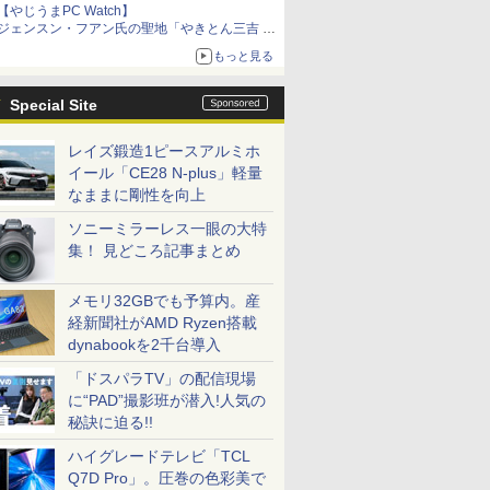
【やじうまPC Watch】
ジェンスン・フアン氏の聖地「やきとん三吉 神
田北口店」で「ご来店記念コース」を娘と堪能
もっと見る
～コース名を変更したのはNVIDIAに怒られたか
らではない
Special Site
レイズ鍛造1ピースアルミホ
イール「CE28 N-plus」軽量
なままに剛性を向上
ソニーミラーレス一眼の大特
集！ 見どころ記事まとめ
メモリ32GBでも予算内。産
経新聞社がAMD Ryzen搭載
dynabookを2千台導入
「ドスパラTV」の配信現場
に“PAD”撮影班が潜入!人気の
秘訣に迫る!!
ハイグレードテレビ「TCL
Q7D Pro」。圧巻の色彩美で