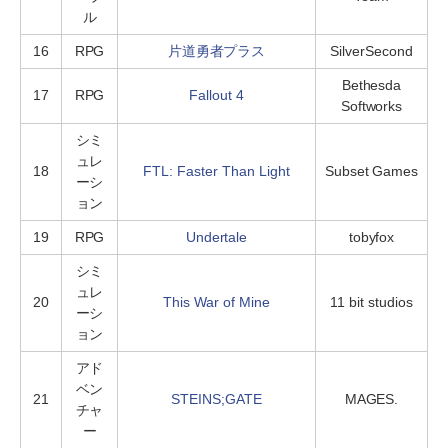
ル
16
RPG
片道勇者プラス
SilverSecond
Bethesda
17
RPG
Fallout 4
Softworks
シミ
ュレ
18
FTL: Faster Than Light
Subset Games
ーシ
ョン
19
RPG
Undertale
tobyfox
シミ
ュレ
20
This War of Mine
11 bit studios
ーシ
ョン
アド
ベン
21
STEINS;GATE
MAGES.
チャ
ー