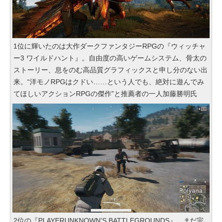
1位に輝いたのは大作ダークファンタジーRPGの『ウィッチャ
ー3 ワイルドハント』。自由度の高いゲームシステム、骨太の
ストーリー、息をのむ高品質グラフィックスと申し分のない出
来。“洋モノRPGはクドい……という人でも、絶対に遊んでみ
てほしいアクションRPGの傑作”と推薦者の一人加藤勝明氏
2位の『PLAYERUNKNOWN'S BATTLEGROUNDS』。まだ完