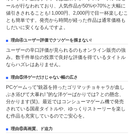
ールが行なわれており、人気作品が50%や70%と大幅に
値引きされることも! 1,000円、2,000円で目一杯楽しむこ
とも簡単です。発売から時間が経った作品は通常価格も
しだいに安くなるんですよ。
理由④ユーザー評価でクソゲーを掴まない!
ユーザーの辛口評価が見られるのもオンライン販売の強
み。数千件単位の投票で良好な評価を得ているタイトル
ならハズレはありません。
理由⑤洋ゲーだけじゃない幅の広さ
PCゲームって“銃器を持ったゴリマッチョキャラが血し
ぶき浴びて大暴れ! ”的な洋ゲーばかりでは? との懸念、
分かります(笑)。最近ではコンシューマゲーム機で発売
されている国産タイトルや、ゆっくりストーリーを楽し
む作品も充実しているのでご安心を。
理由⑥高画質、ド迫力