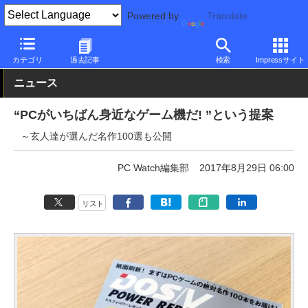
Powered by
Translate
PC Watch
半導体/周辺機器
自作PCパーツ
その他
カテゴリ
過去記事
検索
Impressサイト
ニュース
“PCがいちばん身近なゲーム機だ! ”という提案
～玄人達が選んだ名作100選も公開
PC Watch編集部
2017年8月29日 06:00
リスト