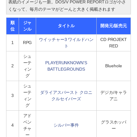
表紙のイメージも一新。DOS/V POWER REPORTロゴが小さ
くなって、毎月のテーマがどーんと大きく掲載されます
順
ジャ
タイトル
開発元/販売元
位
ンル
ウイッチャー3 ワイルドハン
CD PROJEKT
1
RPG
ト
RED
シュ
ーテ
PLAYERUNKNOWN'S
2
Bluehole
ィン
BATTLEGROUNDS
グ
シュ
ーテ
ダライアスバースト クロニ
デジカ/キャラ
3
ィン
クルセイバーズ
アニ
グ
アド
ベン
グラスホッパ
4
シルバー事件
チャ
ー
ー