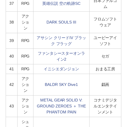
日本ファルコ
37
RPG
英雄伝説 空の軌跡SC
ム
アク
フロムソフト
38
ショ
DARK SOULS III
ウェア
ン
アサシン クリードIV ブラッ
ユービーアイ
39
RPG
ク フラッグ
ソフト
ファンタシースターオンラ
40
RPG
セガ
イン2
41
RPG
イニシエダンジョン
おまる工房
アク
42
ショ
BALDR SKY Dive1
戯画
ン
アク
METAL GEAR SOLID V:
コナミデジタ
43
ショ
GROUND ZEROES ＋ THE
ルエンタテイ
ン
PHANTOM PAIN
ンメント
シュ