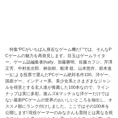
特集“PCがいちばん身近なゲーム機だ! ”では、そんなP
Cゲームの魅力を再発見します。目玉はゲームライタ
ー、ゲーム誌編集者(hally、加藤勝明、佐藤カフジ、芹澤
正芳、中村友次郎、林佑樹、船津 稔、山本悠作、箭本進
一)による投票で選んだPCゲーム絶対名作100。洋ゲー、
国産ゲー、インディー系、美少女系とさまざまなジャン
ルを得意とする玄人達が推薦した100本なので、ライン
ナップは実に多彩。激ムズ&マッチョな洋ゲーだけでは
ない最新PCゲームの世界のおいしいところを抽出し、オ
ススメ順にランク付けしました。ここではその100本を
公開します! 現役ゲーマーのみなさんも普段とは異なる視