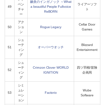
赫炎のインガノック ～What
ベン
ライアーソフ
49
a beautiful People Fullvoice
チャ
ト
ReBORN
ー
アク
Cellar Door
50
ショ
Rogue Legacy
Games
ン
シュ
ーテ
Blizzard
51
オーバーウオッチ
ィン
Entertainment
グ
シュ
ーテ
Crimzon Clover WORLD
四ツ羽根/冒険
52
ィン
IGNITION
企画局
グ
シミ
ュレ
Wube
53
Factorio
ーシ
Software
ョン