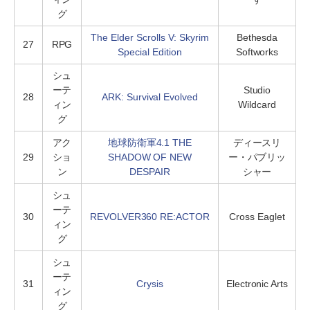
グ
The Elder Scrolls V: Skyrim
Bethesda
27
RPG
Special Edition
Softworks
シュ
ーテ
Studio
28
ARK: Survival Evolved
ィン
Wildcard
グ
アク
地球防衛軍4.1 THE
ディースリ
29
ショ
SHADOW OF NEW
ー・パブリッ
ン
DESPAIR
シャー
シュ
ーテ
30
REVOLVER360 RE:ACTOR
Cross Eaglet
ィン
グ
シュ
ーテ
31
Crysis
Electronic Arts
ィン
グ