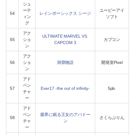
シュ
ーテ
ユービーアイ
54
レインボーシックス シージ
ィン
ソフト
グ
アク
ULTIMATE MARVEL VS.
55
ショ
カプコン
CAPCOM 3
ン
アク
56
ショ
洞窟物語
開発室Pixel
ン
アド
ベン
57
Ever17 -the out of infinity-
5pb.
チャ
ー
アド
ベン
腐界に眠る王女のアバドー
58
さくらぷりん
チャ
ン
ー