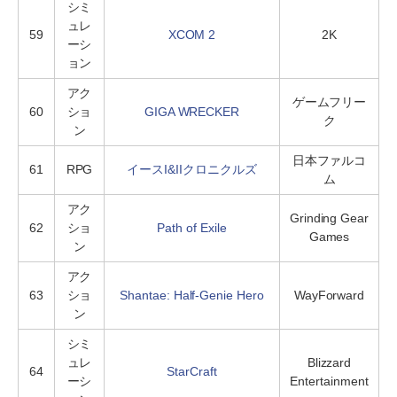
シミ
ュレ
59
XCOM 2
2K
ーシ
ョン
アク
ゲームフリー
60
ショ
GIGA WRECKER
ク
ン
日本ファルコ
61
RPG
イースI&IIクロニクルズ
ム
アク
Grinding Gear
62
ショ
Path of Exile
Games
ン
アク
63
ショ
Shantae: Half-Genie Hero
WayForward
ン
シミ
ュレ
Blizzard
64
StarCraft
ーシ
Entertainment