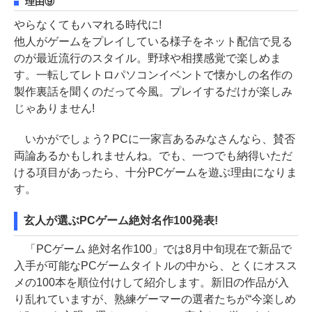
理由⑨
やらなくてもハマれる時代に!
他人がゲームをプレイしている様子をネット配信で見る
のが最近流行のスタイル。野球や相撲感覚で楽しめま
す。一転してレトロパソコンイベントで懐かしの名作の
製作裏話を聞くのだって今風。プレイするだけが楽しみ
じゃありません!
いかがでしょう? PCに一家言あるみなさんなら、賛否
両論あるかもしれませんね。でも、一つでも納得いただ
ける項目があったら、十分PCゲームを遊ぶ理由になりま
す。
玄人が選ぶPCゲーム絶対名作100発表!
「PCゲーム 絶対名作100」では8月中旬現在で新品で
入手が可能なPCゲームタイトルの中から、とくにオスス
メの100本を順位付けして紹介します。新旧の作品が入
り乱れていますが、熟練ゲーマーの選者たちが“今楽しめ