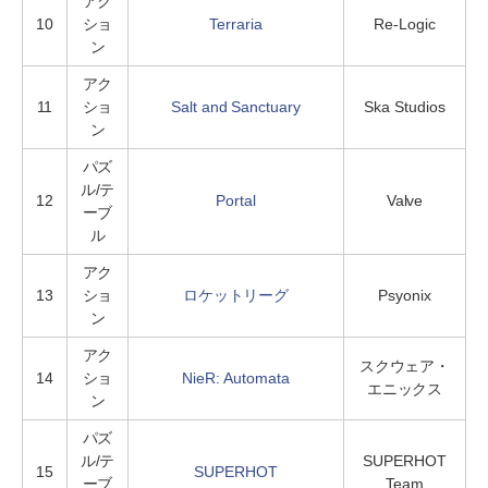
アク
10
ショ
Terraria
Re-Logic
ン
アク
11
ショ
Salt and Sanctuary
Ska Studios
ン
パズ
ル/テ
12
Portal
Valve
ーブ
ル
アク
13
ショ
ロケットリーグ
Psyonix
ン
アク
スクウェア・
14
ショ
NieR: Automata
エニックス
ン
パズ
ル/テ
SUPERHOT
15
SUPERHOT
ーブ
Team