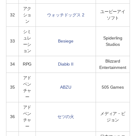
アク
ユービーアイ
32
ショ
ウォッチドッグス 2
ソフト
ン
シミ
ュレ
Spiderling
33
Besiege
ーシ
Studios
ョン
Blizzard
34
RPG
Diablo II
Entertainment
アド
ベン
35
ABZU
505 Games
チャ
ー
アド
ベン
メディア・ビ
36
セツの火
チャ
ジョン
ー