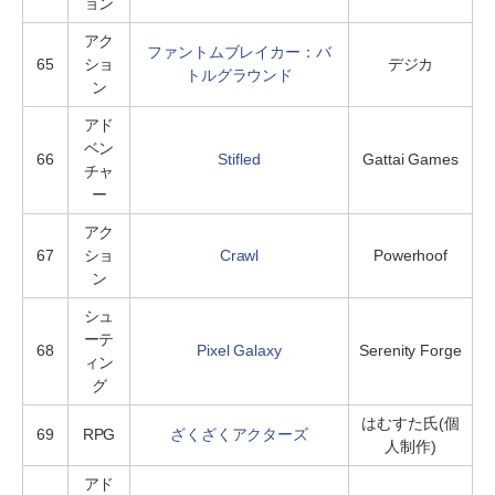
ョン
アク
ファントムブレイカー：バ
65
ショ
デジカ
トルグラウンド
ン
アド
ベン
66
Stifled
Gattai Games
チャ
ー
アク
67
ショ
Crawl
Powerhoof
ン
シュ
ーテ
68
Pixel Galaxy
Serenity Forge
ィン
グ
はむすた氏(個
69
RPG
ざくざくアクターズ
人制作)
アド