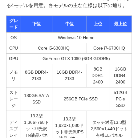
る4モデルを用意。各モデルの主な仕様は以下の通り。
グレ
下位
中位
上位
最上位
ード
OS
Windows 10 Home
CPU
Core i5-6300HQ
Core i7-6700HQ
GPU
GeForce GTX 1060 (6GB GDDR5)
8GB
16GB
メモ
8GB DDR4-
16GB DDR4-
DDR4-
DDR4-
リ
2133
2133
2400
2400
スト
512GB
180GB SATA
レー
256GB PCIe SSD
PCIe
SSD
ジ
SSD
13.3型
13.3型
ディ
1,366×768ド
タッチ対応13.3型
1,920×1,080ド
スプ
ット非光沢
2,560×1,440ドット
ット非光沢IPS
レイ
TN液晶パネ
有機ELパネル