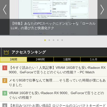
【特集】あなたのPCスペックにドンピシャな「ローカル
LLM」の選び方と快適化テク
●
●
●
●
●
アクセスランキング
1時間
24時間
1週間
1カ月
【今すぐ読みたい！人気記事】VRAM 16GBでも安いRadeon RX
9000、GeForceで言うとどのぐらいの性能？ - PC Watch
メモリ8GBで仕事なんて無理……そう思っていた時期が僕にもあ
りました
VRAM 16GBでも安いRadeon RX 9000、GeForceで言うとどの
ぐらいの性能？
【本日みつけたお買い得品】ロジクールのコンパクトキーボード