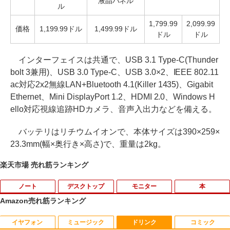
液晶パネル
ル
1,799.99
2,099.99
価格
1,199.99ドル
1,499.99ドル
ドル
ドル
インターフェイスは共通で、USB 3.1 Type-C(Thunder
bolt 3兼用)、USB 3.0 Type-C、USB 3.0×2、IEEE 802.11
ac対応2x2無線LAN+Bluetooth 4.1(Killer 1435)、Gigabit
Ethernet、Mini DisplayPort 1.2、HDMI 2.0、Windows H
ello対応視線追跡HDカメラ、音声入出力などを備える。
バッテリはリチウムイオンで、本体サイズは390×259×
23.3mm(幅×奥行き×高さ)で、重量は2kg。
楽天市場 売れ筋ランキング
ノート
デスクトップ
モニター
本
Amazon売れ筋ランキング
イヤフォン
ミュージック
ドリンク
コミック
【★最大100%ポイント】【大特価!訳あ
富士通 Fujitsu 液晶モニター VL-17CST
ちいかわ なんか小さくてかわいいやつ
1
1
1