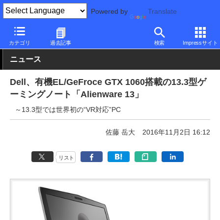
Powered by
Translate
PC Watch
パソコン/タブレット/スマートフォン
ゲーミングノー
カテゴリ
過去記事
検索
Impressサイト
ニュース
Dell、有機EL/GeFroce GTX 1060搭載の13.3型ゲ
ーミングノート「Alienware 13」
～13.3型では世界初の“VR対応”PC
佐藤 岳大
2016年11月2日 16:12
リスト