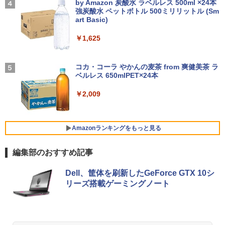
ルチ | 無線LAN:あり | テンキー | Win11P
レスイヤホン bluetooth イヤホン V12 小型
by Amazon 炭酸水 ラベルレス 500ml ×24本
ro64Bit | ACアダプター付属
軽量 ブルートゥースHi-Fi 最大36時間再生 ぶ
強炭酸水 ペットボトル 500ミリリットル (Sm
￥8,980
￥250
￥1,210
るーとゅーす コードレス ENCノイズキャン
art Basic)
セリング 自動ペアリング Type-C充電 マイク
￥9,980
付き 防水 タッチ式音量調整 スポーツ/通勤/通
￥1,625
学/WEB会議(ホワイト)
アースドリームス 厳選おまかせモニター
4
バムとケロのデイブック Bam and Ker
21.5型〜27型ワイド 【HDMI対応 / FULL
On My Road (Stadium ver.)
5
￥1,964
o Day Book [ 島田ゆか ]
【期間限定 ポイント10倍】Lenovo Idea
HD解像度】 大手メーカー液晶 (Dell/HP/
コカ・コーラ やかんの麦茶 from 爽健美茶 ラ
4
Pad D330 10.1型 2-in-1 タブレットPC／
NEC等) テレワーク デュアルモニター S
ベルレス 650mlPET×24本
￥250
着脱式キーボード（intel 第九世代Celero
witch PS4 PS5対応 【整備済み中古品】
￥4,950
n N4000/4GB/64GB eMMC/HD IPS液晶
Xiaomi シャオミ REDMI Buds 8 Lite ワイヤ
￥2,009
Type-C データ/充電可）/microSD対応
レスイヤホン Bluetooth 5.4 ノイズキャンセ
￥6,470
（最大128GB）/Windows 11 Pro／Dolb
リング ANC 36時間再生
y Audio）【整備済み中古品】
￥3,480
Amazonランキングをもっと見る
￥13,800
＼500円OFFクーポンあり！／ モバイル
5
モニター 15.6インチ 1080PフルHD ディ
編集部のおすすめ記事
スプレイ VESA対応 コスパ デュアルモニ
ター サブモニター ゲーミングモニター
薬屋のひとりごと 17巻 (デジタル版ビッグガ
【期間限定破格金額！】新生活 新古品 W
ポータブルモニター 外付けモニター リモ
Dell、筐体を刷新したGeForce GTX 10シ
5
ンガンコミックス)
in11搭載 パソコンノートパソコンoffice
ートワーク IPS mini pc ミニPC 多デバ
リーズ搭載ゲーミングノート
付き 初心者向けノートPC 初期設定済 1
イス対応 ブラック
￥770
5.6型 インテル高速CPU ランダムで発送
メモリ4GB～ 高速SSD1TB 最大 フルHD
￥9,480
Webカメラ zoom 軽量薄型 無線 型番更
新で在庫処分