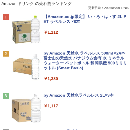
Amazon ドリンク の売れ筋ランキング
り!】富士通 LIFEBOOK A576/第6世代 C
17インチ スクエア ホワイト LCD LEDバ
（1） （ワイドKC） [ ナガノ ]
ore i3/メモリ:4GB/SSD:128GB/15.6型液
ックライト SXGA 1280×1024 TNパネル
更新日時：2026/08/09 12:06
晶/USB 3.0/VGA/HDMI/DVD/Office/中古
非光沢 ノングレア DVI VESA準拠 ディス
￥1,100
Anker Soundcore P40i オフホワイト
BRUCE WAYNE feat. Flo Milli, ATL Jacob
【Amazon.co.jp限定】 い・ろ・は・す 2L P
パソコン ノートパソコン Windows11 W
プレイ 【中古】
[Explicit]
ET ラベルレス ×8本
indows10
￥7,990
￥2,750
￥250
￥1,112
￥8,999
羽生結弦（2027年1月始まりカレンダ
2
ー）
【超特価】厳選大手メーカー 液晶モニタ
2
Anker Soundcore P31i ブラック
BRUCE WAYNE feat. Flo Milli, ATL Jacob
by Amazon 天然水 ラベルレス 500ml ×24本
【マラソンP5倍/10%オフクーポン】中古
ー シークレット 19インチワイド ノング
￥4,345
2
[Explicit]
富士山の天然水 バナジウム含有 水 ミネラル
ノートパソコン Windows11 Pro Office
レア VGA DELL NEC 等 液晶ディスプレ
ウォーター ペットボトル 静岡県産 500ミリリ
￥5,990
付き Panasonic Let's note CF-NX3 第4
イ【中古】
ットル (Smart Basic)
￥250
世代 Core i5 メモリ8GB 高速SSD256GB
12.1インチ Bluetoot WEBカメラ Wi-Fi
￥3,100
￥1,380
HDMI 初期設定済み 送料無料 90日保証
杖と剣のウィストリア（16） （講談社コ
3
ミックス） [ 大森 藤ノ ]
Anker Soundcore Liberty 5 ミッドナイトブ
見知らぬ糸
￥9,800
ラック
by Amazon 天然水ラベルレス 2L×9本
￥594
モバイルモニター 15.6インチ InnoView
3
￥250
モバイルディスプレイ 自立型 1920*1080
￥14,990
￥1,117
FHD ポータブルモニター IPS液晶パネル
中古パソコン | Lenovo | ThinkPad L57
薄型 軽量 持ち運び 壁掛けに対応 Switc
3
0 | Windows11 | ノートPC | 一年保証 |
h/PS3/PS4/PS5/Xbox One/PC/スマホ/U
第7世代 | Core i5 7200U 2.5(～最大3.1)
SBType-C/標準HDMI対応【選べる種
ちいかわ なんか小さくてかわいいやつ
4
GHz | MEM:8GB | HDD:500GB | DVDマ
類】タッチ/ケース付き/4Kタイプ
【2026年アップグレード版】AOKIMI ワイヤ
On My Road (Stadium ver.)
（2） （ワイドKC） [ ナガノ ]