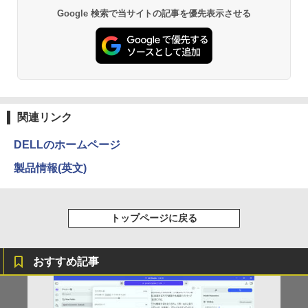
異世界居酒屋「のぶ」(22) (角川コミックス・
Google 検索で当サイトの記事を優先表示させる
￥12,980
エース)
￥832
ONE PIECE モノクロ版 115 (ジャンプコミッ
クスDIGITAL)
関連リンク
￥594
DELLのホームページ
製品情報(英文)
HUNTER×HUNTER モノクロ版 39 (ジャンプ
コミックスDIGITAL)
トップページに戻る
￥572
おすすめ記事
スーパーの裏でヤニ吸うふたり 9巻 (デジタル
版ビッグガンガンコミックス)
￥810