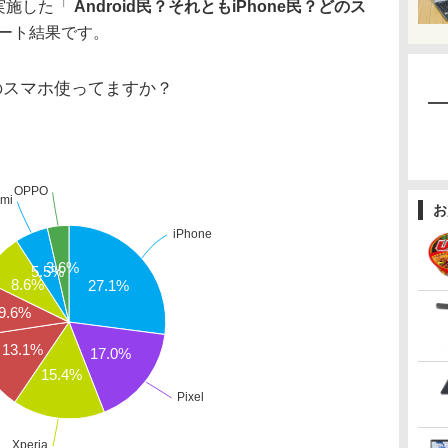
実施した「
Android民？それともiPhone民？どのス
ート結果です。
のスマホ使ってますか？
OPPO
omi
お
iPhone
3.6%
5.5%
8.6%
27.1%
9.6%
13.1%
17.0%
15.4%
Pixel
Xperia