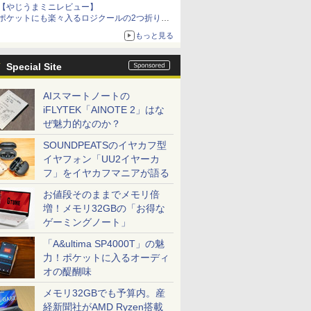
【やじうまミニレビュー】
ポケットにも楽々入るロジクールの2つ折りマ
ウス「Mobi Fold」。その気になるギミックと
もっと見る
は？
Special Site
AIスマートノートの
iFLYTEK「AINOTE 2」はな
ぜ魅力的なのか？
SOUNDPEATSのイヤカフ型
イヤフォン「UU2イヤーカ
フ」をイヤカフマニアが語る
お値段そのままでメモリ倍
増！メモリ32GBの「お得な
ゲーミングノート」
「A&ultima SP4000T」の魅
力！ポケットに入るオーディ
オの醍醐味
メモリ32GBでも予算内。産
経新聞社がAMD Ryzen搭載