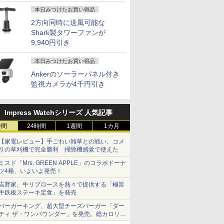
本日みつけたお買い得品
2方向同時に送風可能な
Shark製タワーファンが
9,940円引き
本日みつけたお買い得品
Ankerのソーラーパネル付き
監視カメラが4千円引き
Impress Watchシリーズ 人気記事
時間
24時間
1週間
1カ月
【家電レビュー】手ごわい雑草との戦い、コメ
リの草刈機で完全勝利 掃除機感覚で使えた
ミスド「Mrs. GREEN APPLE」のコラボドーナ
ツ4種、いよいよ発売！
吉野家、牛リブロースを熱々で提供する「極旨
牛鉄板ステーキ定食」を発売
バーガーキング、超大型チーズバーガー「ダー
ティ ザ・ワンパウンダー」を発売。総カロリー
約1656kcal、総重量約527g！