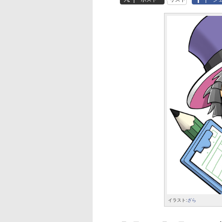
イラスト:
ざら