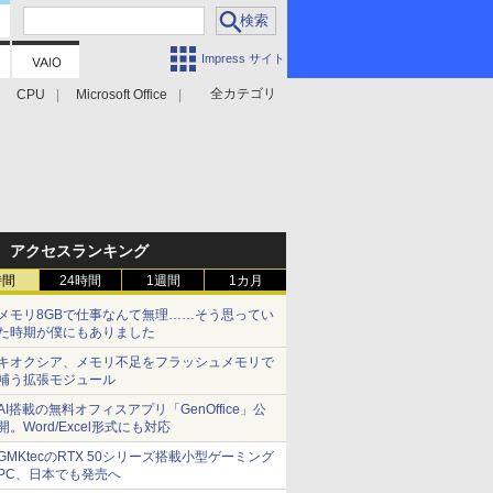
Impress サイト
全カテゴリ
CPU
Microsoft Office
アクセスランキング
時間
24時間
1週間
1カ月
メモリ8GBで仕事なんて無理……そう思ってい
た時期が僕にもありました
キオクシア、メモリ不足をフラッシュメモリで
補う拡張モジュール
AI搭載の無料オフィスアプリ「GenOffice」公
開。Word/Excel形式にも対応
GMKtecのRTX 50シリーズ搭載小型ゲーミング
PC、日本でも発売へ