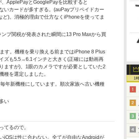
、ApplePayとGooglePayを比較すると
れてないカードが多すぎる。(auPayプリペイドカー
ど)。消極的理由で仕方なくiPhoneを使ってま
春にトランプ関税が発表された瞬間に13 Pro Maxから買
ります。機種を乗り換える前まではiPhone 8 Plus
ズも5.5→6.1インチと大きく(正確には動画再
りますが)、1眼のカメラですが必要としていた2
機種を選定しました。
1
axです。毎年新機種にしています。順次家族へ古い機種
多い
ってるので。
OSは性に合わない。全てが自由なAndroidが