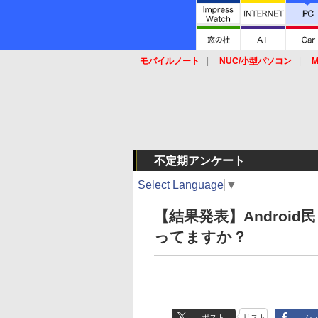
モバイルノート
NUC/小型パソコン
M
SSD
キーボード
マウス
不定期アンケート
Select Language
▼
【結果発表】Android
ってますか？
ポスト
リスト
シ