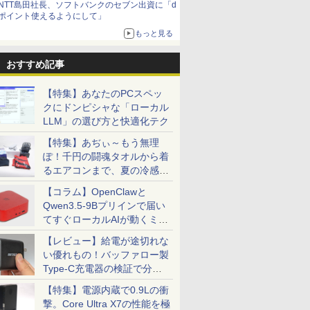
NTT島田社長、ソフトバンクのセブン出資に「d
ポイント使えるようにして」
もっと見る
おすすめ記事
【特集】あなたのPCスペッ
クにドンピシャな「ローカル
LLM」の選び方と快適化テク
【特集】あぢぃ～もう無理
ぽ！千円の闘魂タオルから着
るエアコンまで、夏の冷感グ
ッズ一挙紹介
【コラム】OpenClawと
Qwen3.5-9Bプリインで届い
てすぐローカルAIが動くミニ
PC「SER9 Pro」
【レビュー】給電が途切れな
い優れもの！バッファロー製
Type-C充電器の検証で分か
ったこと
【特集】電源内蔵で0.9Lの衝
撃。Core Ultra X7の性能を極