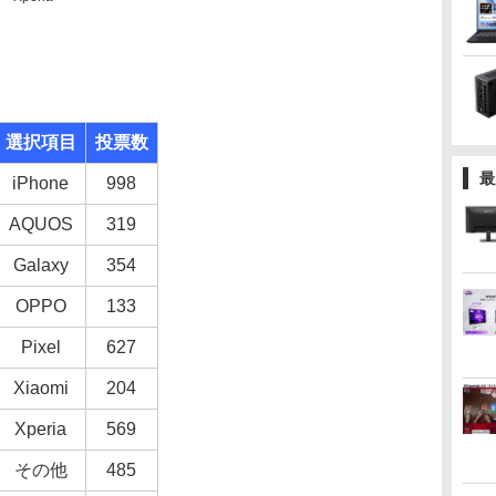
選択項目
投票数
最
iPhone
998
AQUOS
319
Galaxy
354
OPPO
133
Pixel
627
Xiaomi
204
Xperia
569
その他
485