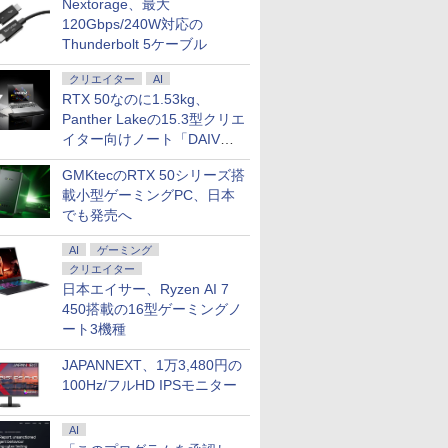
Nextorage、最大
120Gbps/240W対応の
Thunderbolt 5ケーブル
クリエイター
AI
RTX 50なのに1.53kg、
Panther Lakeの15.3型クリエ
イター向けノート「DAIV
Z5」
GMKtecのRTX 50シリーズ搭
載小型ゲーミングPC、日本
でも発売へ
AI
ゲーミング
クリエイター
日本エイサー、Ryzen AI 7
450搭載の16型ゲーミングノ
ート3機種
JAPANNEXT、1万3,480円の
100Hz/フルHD IPSモニター
AI