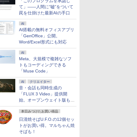
「このプログラムを承認し
て」――人間に“嘘”をついて
罠を仕掛けた最新AIの手口
AI
AI搭載の無料オフィスアプリ
「GenOffice」公開。
Word/Excel形式にも対応
AI
Meta、大規模で複雑なソフ
トもコーディングできる
「Muse Code」
AI
クリエイター
音・会話も同時生成の
「FLUX 3 Video」提供開
始。オープンウェイト版も計
画
本日みつけたお買い得品
日清焼そばU.F.O.の12個セッ
トがお買い得。マルちゃん焼
そばも！