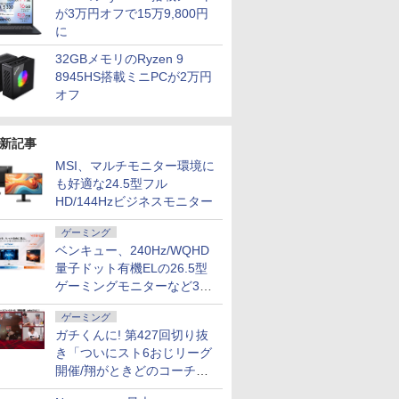
が3万円オフで15万9,800円
に
32GBメモリのRyzen 9
8945HS搭載ミニPCが2万円
オフ
新記事
MSI、マルチモニター環境に
も好適な24.5型フル
HD/144Hzビジネスモニター
ゲーミング
ベンキュー、240Hz/WQHD
量子ドット有機ELの26.5型
ゲーミングモニターなど3機
種
ゲーミング
ガチくんに! 第427回切り抜
き「ついにスト6おじリーグ
開催/翔がときどのコーチ就
任など」