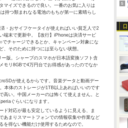
タマイズできるので良い。一番のお気に入りは
４週間は持つ類まれなる電池のもちが第一に素晴らし
EやQR決済・おサイフケータイが使えればいい貧乏人で2
端末で更新中。【改行】iPhoneは決済サービ
×を○○でチャージできるとか、キャンペーン対象にな
ど、そのために持つには至らない状態。
s SIMフリー版。シャープのスマホが日本語変換ソフト含
メモリ8GBで4万円台でお得感があったのでなか
はMicroSDが使えるからです。音楽データと動画デー
で。本体のストレージが1TB以上あればいいのです
で高い。中国メーカーのは怖くて使えません。と
periaぐらいになります。
ード対応が最も安定しているように見える、ま
であまりスマートフォンでの情報収集や作業など
るを得ない機能だけ使用するためなので。