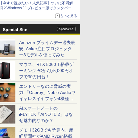
【今すぐ読みたい！人気記事】ついに不満解
消？Windows 11プレビュー版でタスクバーの
配置変更を徹底検証 - PC Watch
もっと見る
Special Site
Amazon プライムデー過去最
安! Anker注目プロジェクタ
ー3モデルを使ってみた
マウス、RTX 5060 Ti搭載ゲ
ーミングPCが7万5,000円オ
フで30万円台！
エントリーなのに脅威の実
力!「Osprey」Noble Audioワ
イヤレスイヤフォン4機種を
一気に聴く
AIスマートノートの
iFLYTEK「AINOTE 2」はな
ぜ魅力的なのか？
メモリ32GBでも予算内。産
経新聞社がAMD Ryzen搭載