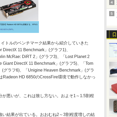
写真9】Radeon HD 5870を搭載する、XFXの
「
HD-587A-ZNF9
」
対応タイトルのベンチマーク結果から紹介していきた
r DirectX 11 Benchmark」(グラフ1)、
in McRae: DiRT 2」(グラフ3)、「Lost Planet 2
Giant DirectX 11 Benchmark」(グラフ5)、「Tom
ark」(グラフ6)、「Unigine Heaven Benchmark」(グラ
はRadeon HD 6850のCrossFire環境で動作しなかっ
分が悪いが、これは致し方ない。およそ1～1.5割程
の強い結果が出ている。おおむね2～3割程度増しの結