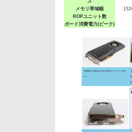
ス
メモリ帯域幅
152
ROPユニット数
ボード消費電力(ピーク)
【写真1】GeForce GTX 570のリファレンスボ
【
ード
4