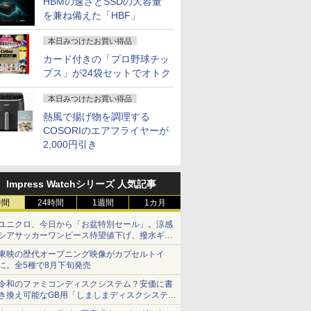
HBMの速さとSSDの大容量
を兼ね備えた「HBF」
本日みつけたお買い得品
カード付きの「プロ野球チッ
プス」が24袋セットでオトク
本日みつけたお買い得品
熱風で揚げ物を調理する
COSORIのエアフライヤーが
2,000円引き
Impress Watchシリーズ 人気記事
時間
24時間
1週間
1カ月
ユニクロ、今日から「お盆特別セール」。涼感
シアサッカーワンピース待望値下げ、撥水ギア
ショーツは1990円に
東映の歴代オープニング映像がカプセルトイ
に。全5種で8月下旬発売
令和のファミコンディスクシステム？安価に書
き換え可能なGB用「しましまディスクシステ
ム」