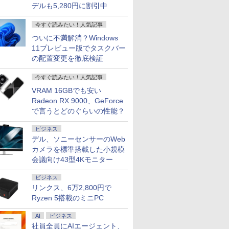
デルも5,280円に割引中
今すぐ読みたい！人気記事
ついに不満解消？Windows
11プレビュー版でタスクバー
の配置変更を徹底検証
今すぐ読みたい！人気記事
VRAM 16GBでも安い
Radeon RX 9000、GeForce
で言うとどのぐらいの性能？
ビジネス
デル、ソニーセンサーのWeb
カメラを標準搭載した小規模
会議向け43型4Kモニター
ビジネス
リンクス、6万2,800円で
Ryzen 5搭載のミニPC
AI
ビジネス
社員全員にAIエージェント、