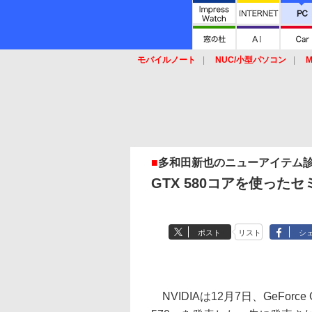
モバイルノート
NUC/小型パソコン
M
SSD
キーボード
マウス
■
多和田新也のニューアイテム
GTX 580コアを使ったセミ
ポスト
リスト
シ
NVIDIAは12月7日、GeForce