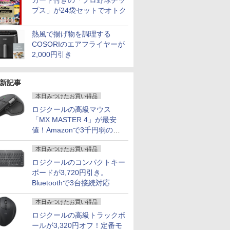
カード付きの「プロ野球チッ
プス」が24袋セットでオトク
熱風で揚げ物を調理する
COSORIのエアフライヤーが
2,000円引き
新記事
本日みつけたお買い得品
ロジクールの高級マウス
「MX MASTER 4」が最安
値！Amazonで3千円弱の割
引
本日みつけたお買い得品
ロジクールのコンパクトキー
ボードが3,720円引き。
Bluetoothで3台接続対応
本日みつけたお買い得品
ロジクールの高級トラックボ
ールが3,320円オフ！定番モ