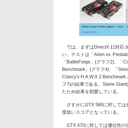
【写真8】Radeon HD 6850を搭載する、XFXの
【
「
HD-685X-ZNFC
」
では、まずはDirectX 11
い。テストは「Alien vs. Predato
「BattleForge」(グラフ2)、「Col
Benchmark」(グラフ4)、「Stone 
Clancy's H.A.W.X 2 Benchm
フ7)の結果である。Stone Giant
たため結果を割愛している。
さすがにGTX 580に対しては
度低いスコアとなっている。
GTX 470に対しては優位性