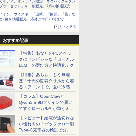
カルディ、オンライン限定「ネコバッグ＆タン
ブラーセット」を一般販売。7月の抽選販売の
当選無効分
イオン、ウイスキー「山崎」「白州」「響」な
ど7種を抽選販売。応募は本日20時まで
もっと見る
おすすめ記事
【特集】あなたのPCスペッ
クにドンピシャな「ローカル
LLM」の選び方と快適化テク
【特集】あぢぃ～もう無理
ぽ！千円の闘魂タオルから着
るエアコンまで、夏の冷感グ
ッズ一挙紹介
【コラム】OpenClawと
Qwen3.5-9Bプリインで届い
てすぐローカルAIが動くミニ
PC「SER9 Pro」
【レビュー】給電が途切れな
い優れもの！バッファロー製
Type-C充電器の検証で分か