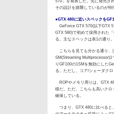
570」を発表した。先に発売された
その設計を踏襲しているのが特
●GTX 480に近いスペックをGF1
GeForce GTX 570(以下GTX
GTX 580)で初めて採用され
る。主なスペックは表1の通り
こちらを見ても分かる通り、演
SM(Streaming Multipr
りGF100の1SMを無効にしたGeFo
る。ただし、コア/シェーダク
ROPやメモリ周りは、GTX 480よ
様だ。ただ、こちらも高いクロッ
確保している。
つまり、GTX 480に比べる
のアーキテクチャ拡張によってGT