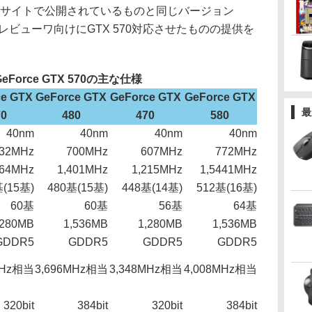
ebサイトで公開されているものと同じバージョン
し、レビューワ向けにGTX 570対応させたものの提供を
eForce GTX 570の主な仕様
ce GTX
GeForce GTX
GeForce GTX
GeForce GTX
最
70
480
470
580
40nm
40nm
40nm
40nm
32MHz
700MHz
607MHz
772MHz
464MHz
1,401MHz
1,215MHz
1,5441MHz
基(15基)
480基(15基)
448基(14基)
512基(16基)
60基
60基
56基
64基
,280MB
1,536MB
1,280MB
1,536MB
GDDR5
GDDR5
GDDR5
GDDR5
MHz相当
3,696MHz相当
3,348MHz相当
4,008MHz相当
320bit
384bit
320bit
384bit