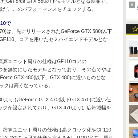
GeForce GTX 580の下位モデルとなる製品で、
徴だ。このパフォーマンスをチェックする。
10で
 570)は、先にリリースされたGeForce GTX 580(以下
た「GF110」コアを用いたセミハイエンドモデルとな
。
算ユニット周りの仕様はGF110コアの
ocessor)1つを無効にしたモデルとなっており、その点でやは
rce GTX 480(以下、GTX 480)に近いものとな
ロックは高くなっている。
りもGeForce GTX 470(以下GTX 470)に近い仕
クが設定されており、GTX 470よりは広帯域幅を
と、演算ユニット周りの仕様は高クロック化やGF110
X 480を上回る仕様と言えるが、ROP/メモリ周り