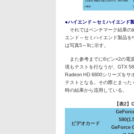
【写真4】映像出力端子はDVI-I×2、Mini HDMI
の構成
●ハイエンド～セミハイエンド
それではベンチマーク結果の紹
エンド～セミハイエンド製品を
は写真5～9に示す。
また参考までに6ピン×2の電源端子で
境もテストを行なうが、GTX 580
Radeon HD 6800シリーズを
テストとなる。その際とまったく
時の結果から流用している。
【表2】G
GeForc
580(1.
ビデオカード
GeForce 