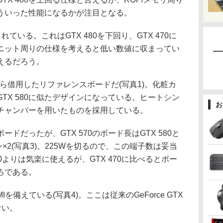
にどういった性能になるかが注目となる。
ている。これはGTX 480を下回り、GTX 470に
ニット周りの仕様を考えると低い数値に収まってい
いえるだろう。
から借用したリファレンスボードだ(写真1)。化粧カ
TX 580に似たデザインになっている。ヒートシン
お
パーチャンバーを用いたものを採用している。
いボードだったが、GTX 570のボード長はGTX 580と
ン×2(写真3)。225Wを切るので、この端子数は妥当
80よりは気楽に使えるが、GTX 470に比べるとボー
ろである。
DMIを備えている(写真4)。ここは従来のGeForce GTX
ない。