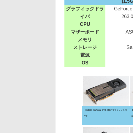
(1.5
グラフィックドラ
GeForce 
イバ
263.
CPU
マザーボード
ASU
メモリ
ストレージ
Se
電源
OS
【写真5】GeForce GTX 480のリファレンスボ
【
ード