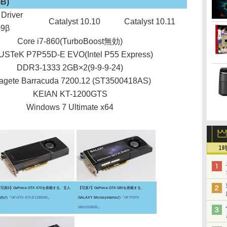
GB)
Driver
Catalyst 10.10
Catalyst 10.11
09β
Core i7-860(TurboBoost無効)
STeK P7P55D-E EVO(Intel P55 Express)
DDR3-1333 2GB×2(9-9-9-24)
agete Barracuda 7200.12 (ST3500418AS)
KEIAN KT-1200GTS
Windows 7 Ultimate x64
1
写真6】GeForce GTX 470を搭載する、玄人
【写真7】GeForce GTX 580を搭載する、
志向の「
GF-GTX 470-E1280HD
」
GALAXY Microsystemsの「
GF PGTX
580/1536D5
」