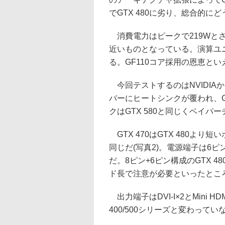
でGTX 480に劣り、総合的
消費電力はピークで219Wとされ
近いものとなっている。演算ユ
る。GF110コア採用の恩恵と
今回テストするのはNVIDIA
バーにヒートシンクが覆われ、G
クはGTX 580と同じくベイ
GTX 470はGTX 480より短
同じだ(写真2)。電源端子は6ピ
だ。8ピン+6ピン構成のGTX 4
ド長で注意が必要といったとこ
出力端子はDVI-I×2とMini H
400/500シリーズと変わってい