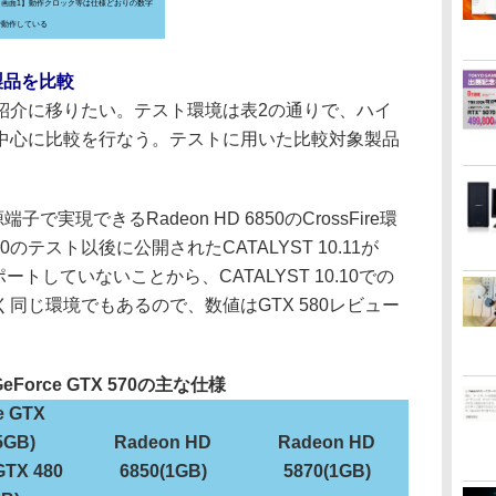
【画面1】動作クロック等は仕様どおりの数字
で動作している
製品を比較
介に移りたい。テスト環境は表2の通りで、ハイ
中心に比較を行なう。テストに用いた比較対象製品
実現できるRadeon HD 6850のCrossFire環
のテスト以後に公開されたCATALYST 10.11が
サポートしていないことから、CATALYST 10.10での
同じ環境でもあるので、数値はGTX 580レビュー
eForce GTX 570の主な仕様
e GTX
5GB)
Radeon HD
Radeon HD
GTX 480
6850(1GB)
5870(1GB)