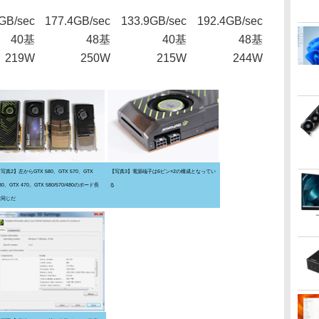
GB/sec
177.4GB/sec
133.9GB/sec
192.4GB/sec
40基
48基
40基
48基
219W
250W
215W
244W
写真2】左からGTX 580、GTX 570、GTX
【写真3】電源端子は6ピン×2の構成となってい
80、GTX 470。GTX 580/570/480のボード長
る
は同じだ