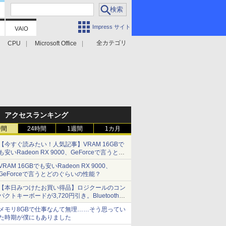
Impress サイト
全カテゴリ
CPU
Microsoft Office
アクセスランキング
時間
24時間
1週間
1カ月
【今すぐ読みたい！人気記事】VRAM 16GBで
も安いRadeon RX 9000、GeForceで言うとど
のぐらいの性能？ - PC Watch
VRAM 16GBでも安いRadeon RX 9000、
GeForceで言うとどのぐらいの性能？
【本日みつけたお買い得品】ロジクールのコン
パクトキーボードが3,720円引き。Bluetoothで3
台接続対応
メモリ8GBで仕事なんて無理……そう思ってい
た時期が僕にもありました