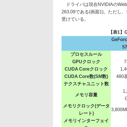
ドライバは現在NVIDIAのW
263.09である(画面1)。ただ
受けている。
【表1】G
GeFor
5
プロセスルール
GPUクロック
7
CUDA Coreクロック
1,
CUDA Core数(SM数)
480
テクスチャユニット数
1
メモリ容量
メモリクロック(データ
3,800
レート)
メモリインターフェイ