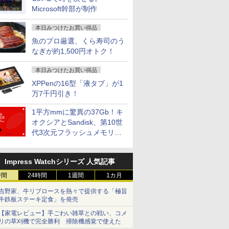
Microsoft幹部が制作
本日みつけたお買い得品
魚のプロ厳選、くら寿司のう
なぎが約1,500円オトク！
本日みつけたお買い得品
XPPenの16型「液タブ」が1
万7千円引き！
1平方mmに驚異の37Gb！キ
オクシアとSandisk、第10世
代3次元フラッシュメモリを
開発
Impress Watchシリーズ 人気記事
時間
24時間
1週間
1カ月
吉野家、牛リブロースを熱々で提供する「極旨
牛鉄板ステーキ定食」を発売
【家電レビュー】手ごわい雑草との戦い、コメ
リの草刈機で完全勝利 掃除機感覚で使えた