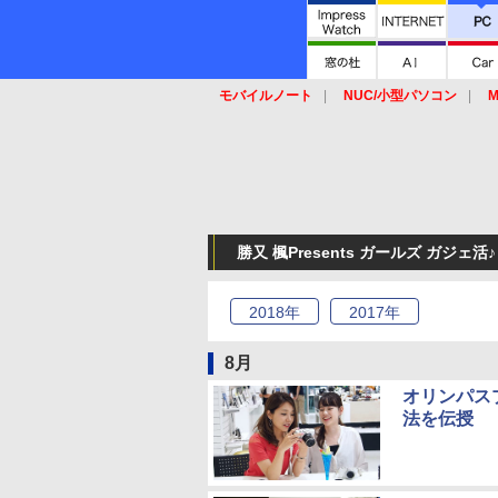
モバイルノート
NUC/小型パソコン
M
SSD
キーボード
マウス
勝又 楓Presents ガールズ ガジェ活♪
2018
年
2017
年
8月
オリンパスプ
法を伝授