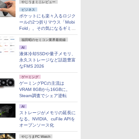
やじうまミニレビュー
ビジネス
ポケットにも楽々入るロジク
ールの2つ折りマウス「Mobi
Fold」。その気になるギミッ
クとは？
福田昭のセミコン業界最前線
AI
液体冷却SSDや量子メモリ、
永久ストレージなど話題豊富
なFMS 2026
ゲーミング
ゲーミングPCの主流は
VRAM 8GBから16GBに。
Steam調査でシェア逆転
AI
ストレージがメモリの延長に
なる。NVIDIA、cuFile APIを
オープンソース化
やじうまPC Watch