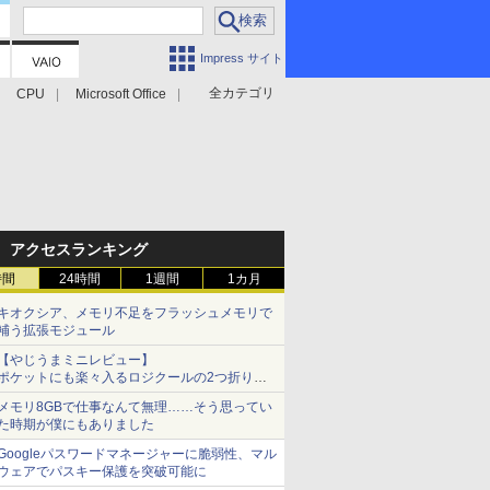
Impress サイト
全カテゴリ
CPU
Microsoft Office
アクセスランキング
時間
24時間
1週間
1カ月
キオクシア、メモリ不足をフラッシュメモリで
補う拡張モジュール
【やじうまミニレビュー】
ポケットにも楽々入るロジクールの2つ折りマ
ウス「Mobi Fold」。その気になるギミックと
メモリ8GBで仕事なんて無理……そう思ってい
は？
た時期が僕にもありました
Googleパスワードマネージャーに脆弱性、マル
ウェアでパスキー保護を突破可能に