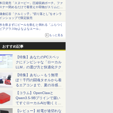
本日発売「スヌーピー」圧縮収納ポーチ。ファ
スナー閉めるだけで着替えや荷物がスリムにま
とまる
鎌倉紅谷「クルミッ子」“切り落とし”をオンラ
インショップで限定販売
水を飲まずにビールを飲むと倒れる「ふらつく
ビアグラスbyよなよなエール」
もっと見る
おすすめ記事
【特集】あなたのPCスペッ
クにドンピシャな「ローカル
LLM」の選び方と快適化テク
【特集】あぢぃ～もう無理
ぽ！千円の闘魂タオルから着
るエアコンまで、夏の冷感グ
ッズ一挙紹介
【コラム】OpenClawと
Qwen3.5-9Bプリインで届い
てすぐローカルAIが動くミニ
PC「SER9 Pro」
【レビュー】給電が途切れな