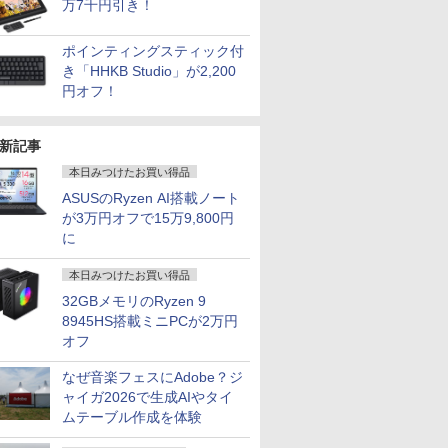
万7千円引き！
ポインティングスティック付
き「HHKB Studio」が2,200
円オフ！
新記事
本日みつけたお買い得品
ASUSのRyzen AI搭載ノート
が3万円オフで15万9,800円
に
本日みつけたお買い得品
32GBメモリのRyzen 9
8945HS搭載ミニPCが2万円
オフ
なぜ音楽フェスにAdobe？ジ
ャイガ2026で生成AIやタイ
ムテーブル作成を体験