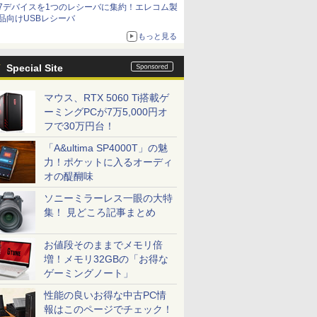
7デバイスを1つのレシーバに集約！エレコム製
品向けUSBレシーバ
もっと見る
Special Site
マウス、RTX 5060 Ti搭載ゲ
ーミングPCが7万5,000円オ
フで30万円台！
「A&ultima SP4000T」の魅
力！ポケットに入るオーディ
オの醍醐味
ソニーミラーレス一眼の大特
集！ 見どころ記事まとめ
お値段そのままでメモリ倍
増！メモリ32GBの「お得な
ゲーミングノート」
性能の良いお得な中古PC情
報はこのページでチェック！