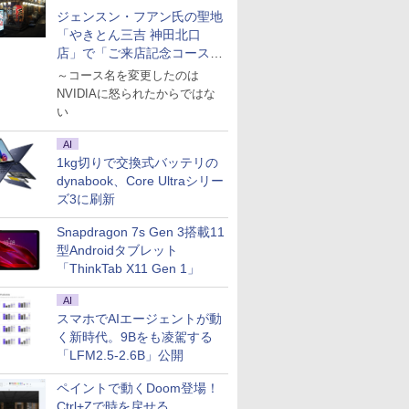
ジェンスン・フアン氏の聖地
「やきとん三吉 神田北口
店」で「ご来店記念コース」
を娘と堪能
～コース名を変更したのは
NVIDIAに怒られたからではな
い
AI
1kg切りで交換式バッテリの
dynabook、Core Ultraシリー
ズ3に刷新
Snapdragon 7s Gen 3搭載11
型Androidタブレット
「ThinkTab X11 Gen 1」
AI
スマホでAIエージェントが動
く新時代。9Bをも凌駕する
「LFM2.5-2.6B」公開
ペイントで動くDoom登場！
Ctrl+Zで時を戻せる。