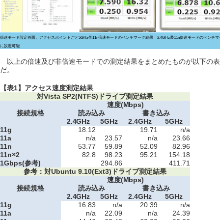
倍速モード設定画面。アクセスポイントごと
5GHz帯11n倍速モードのベンチマーク結果
2.4GHz帯11n倍速モードのベンチ
に設定可能
以上の倍速及び非倍速モードでの測定結果をまとめたものが以下の表
だ。
【表1】アクセス速度測定結果
対Vista SP2(NTFS)ドライブ測定結果
速度(Mbps)
接続規格
読み込み
書き込み
2.4GHz
5GHz
2.4GHz
5GHz
11g
18.12
19.71
n/a
11a
n/a
23.57
n/a
23.66
11n
53.77
59.89
52.09
82.96
11n×2
82.8
98.23
95.21
154.18
1Gbps(参考)
294.86
411.71
参考：対Ubuntu 9.10(Ext3)ドライブ測定結果
速度(Mbps)
接続規格
読み込み
書き込み
2.4GHz
5GHz
2.4GHz
5GHz
11g
16.83
n/a
20.39
n/a
11a
n/a
22.09
n/a
24.39