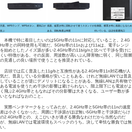
天面。WPSランプ、WPSボタン、通気口が
底面。縦置き時に回転させて使うスタンドが
右側面。横置き時に底面になるため
並ぶ
ある。回転角度は90度
付いている。ほぼ全面通気口
本機で特に着目したいのは5GHz帯の11nに対応していること。2.4G
Hz帯との同時使用も可能だ。5GHz帯の11nおよび11aは、電子レンジ
を始めとしたノイズ源が多い2.4GHz帯の11b/g/nと比べて干渉を受けに
くい特徴がある。その反面、周波数が高いぶん障害物に弱く、同じ階層
の見通しの良い場所で使うことを推奨されている。
店頭では広く普及した11g/bと互換性がある2.4GHz帯11n対応機が人
気だ。普及している分価格が安いこともある。けれど無線LANでは普及
していることが逆にデメリットになることがある。無線LANは共有物で
ある電波を使うため干渉の影響は避けられない。階上階下にも電波がよ
く飛ぶ2.4GHz帯ともなればその分影響は大きくなる。ユーザー数が多
いとなればなおのこと。
実際ベンチマークをとってみたが、2.4GHz帯と5GHz帯の11nの速度
差は小さくなかった。周囲に干渉源がほぼ無い5GHz帯と干渉源だらけ
の2.4GHz帯との、えこひいきが過ぎる勝負なわけだから当然なのだ
が、無線LANでは電波環境もスペックのうち。決して卑怯な勝負では無
い。