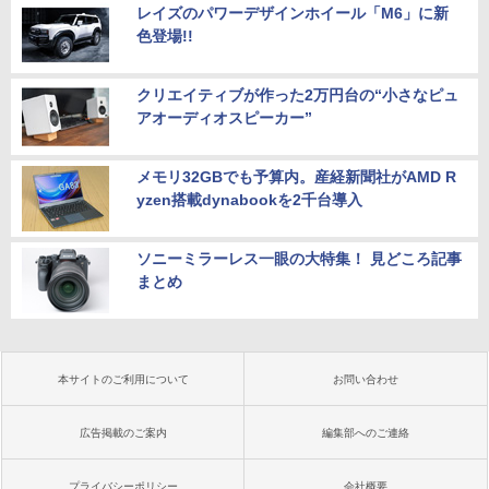
26 ディスプレイ 1080P 23.8インチ 144
レイズのパワーデザインホイール「M6」に新
ガレリア ゲーミングPC デスクトップパ
Hzリフレッシュレート sRGB99% 1670
￥34,800
5
色登場!!
ソコン Core Ultra 7 265F RTX 5070 Ti
万色 300nits ΔE＜1 低ブルーライト 大
メモリ 16GB / SSD 500GB Windows 11
画面 TÜV認証 目にやさしい 調整可能な
Home GALLERIA XPC7M-R57T-GD 186
スタンド VESA
クリエイティブが作った2万円台の“小さなピュ
18-5097
アオーディオスピーカー”
￥12,580
￥381,580
メモリ32GBでも予算内。産経新聞社がAMD R
yzen搭載dynabookを2千台導入
ソニーミラーレス一眼の大特集！ 見どころ記事
まとめ
本サイトのご利用について
お問い合わせ
広告掲載のご案内
編集部へのご連絡
プライバシーポリシー
会社概要