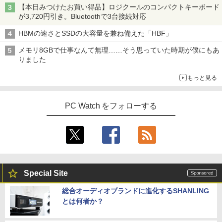
Xiaomi シャオミ REDMI Pad 2 6+128G
3
【本日みつけたお買い得品】ロジクールのコンパクトキーボード
B ラベンダーパープル 11型Androidタブ
【エントリーでポイント100％還元のチ
液晶モニター PCディスプレイ 23.8 24イ
日本集中治療医学会 専門医テキスト
3
3
4
On My Road (Stadium ver.)
スーパーの裏でヤニ吸うふたり 9巻 (デジタル
が3,720円引き。Bluetoothで3台接続対応
レット 6GB/128GB/WiFi VHU5864JP
ャンス】GMKtec M8 ミニPC【AMD Ryz
ンチ 144Hz 1ms IPS フルHD ノングレア
第4版 [ 一般社団法人日本集中治療医学会
版ビッグガンガンコミックス)
【Amazon.co.jp限定】 伊藤園 磨かれて、澄
en 5 PRO 6650H 16GB 512GB】4.5GH
非光沢 ブルーライトカット HDMI VGA
教育委員会 ]
みきった日本の水 2L 8本 ラベルレス [ ケース
￥250
HBMの速さとSSDの大容量を兼ね備えた「HBF」
z 6コア 12スレッド OCuLink Windows
スピーカー内蔵 ヘッドホン端子 VESA対
￥29,981
] [ 水 ] [ ペットボトル ] [ 箱買い ] [ ストック
￥810
11 Pro LPDDR5 6400MT/s 16T増設 3画
応 テレワーク 在宅勤務 法人向け オフィ
￥22,000
] [ 水分補給 ]
メモリ8GBで仕事なんて無理……そう思っていた時期が僕にもあ
面2.5GbpsLAN Bluetooth5.2 WiFi HD
ス TERRA 2441W
りました
MI 省エネ ゲーミングpc みにpc minipc
￥998
8K コンパクト
￥9,999
【P最大15倍還元】2025年新生活応援！
4
もっと見る
激安！ノートパソコン Office搭載 初期設
タッチペンで音が聞ける！ はじめてずか
5
￥78,248
定済 Win11搭載 インテル第13世代CPU
ん1000 英語つき はじめて図鑑1000 はじ
メモリ8GB 高速SSD256GB/512GB 14.1
めてのずかん こども 子ども 0歳 1歳 2歳
PC Watch をフォローする
型FHD液晶 Webカメラ 日本語配列キー
ゲーミングモニター 23.8インチ PCモニ
3歳 4歳 小学館 タッチペン 図鑑 ずかん
4
ボード付き テレワーク・在宅勤務・オン
ター 100Hz 1920×1080 FHD 1080p 5ms
はじめて 英語 プレゼント クリスマス お
ライン授業対応 軽量ノートPC 14Q8F
【エントリーでポイント100％還元のチ
応答 薄型 液晶ディスプレイ ノングレア
祝い 知育玩具 英語教育
4
ャンス】GMKtec ミニPC M3Pro Intel C
非光沢 VA simplus シンプラス SP-NMT
ore i5 13500H 最大4.7GHz 12コア16ス
23【送料無料】【レビューでモニターク
￥31,980
￥5,478
レッド 16GB DDR4 2スロット 64GBま
リーナープレゼント】【メーカー1年保
で拡張可能 512GB/1TB SSD M.2 2280
証】
Windows11 Pro WiFi 6E Bluetooth 5.2
Special Site
HDMI 4K 3画面 高速LAN パソコン mini
￥10,899
DELL Inspiron15 5583 Windows11 64
5
pc 業務用
bit WEBカメラ HDMI テンキー Core i7 8
総合オーディオブランドに進化するSHANLING
565U メモリー8GB 高速SSD256GB+HD
￥99,998
とは何者か？
D1TB 無線LAN DVDマルチ A4サイズ フ
ルHD液晶 ノートパソコン【中古】【30
【楽天1位!1,600円OFFクーポン 8/4 20:
5
日保証】1708114
00-8/11 01:59】Xiaomi Monitor A24i 20