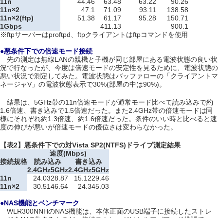
11n
44.46
63.48
63.22
90.26
11n×2
47.1
71.09
93.11
138.58
11n×2(ftp)
51.38
61.17
95.28
150.71
1Gbps
411.13
900.1
※ftpサーバーはproftpd、ftpクライアントはftpコマンドを使用
●悪条件下での倍速モード接続
先の測定は無線LANの親機と子機が同じ部屋にある電波状態の良い状
況で行なったが、今度は倍速モードの安定性を見るために、電波状態の
悪い状況で測定してみた。電波状態はバッファローの「クライアントマ
ネージャV」の電波状態表示で30%(部屋の中は90%)。
結果は、5GHz帯の11n倍速モードが通常モード比べて読み込みで約
1.6倍速、書き込みで1.5倍速だった。また2.4GHz帯の倍速モードは同
様にそれぞれ約1.3倍速、約1.6倍速だった。条件のいい時と比べると速
度の伸びが悪いが倍速モードの優位さは変わらなかった。
【表2】悪条件下での対Vista SP2(NTFS)ドライブ測定結果
速度(Mbps)
接続規格
読み込み
書き込み
2.4GHz
5GHz
2.4GHz
5GHz
11n
24.03
28.87
15.12
29.46
11n×2
30.51
46.64
24.3
45.03
●NAS機能とベンチマーク
WLR300NNHのNAS機能は、本体正面のUSB端子に接続したストレ