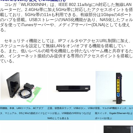
コレガ「WLR300NNH」は、IEEE 802.11a/b/gに/n対応した無線LAN
ルーターだ。2.4GHz帯に加え5GHz帯に対応したアクセスポイントを搭
載しており、5GHz帯の11nも利用できる。有線部分は1Gbpsの4ポート
のハブを搭載。USBストレージのNAS化機能があり、NAS化したフォル
ダを使ってiTunesサーバーや、メディアサーバー(DLNA)としても使え
る。
セキュリティ機能としては、IPフィルタやアクセスURL制限に加え、
スケジュールを設定して無線LANをオン/オフする機能を搭載してい
る。また、低いレベルの暗号化機能しか持たないゲーム機と共存するた
め、インターネット接続のみ提供する専用のアクセスポイントを搭載し
ている。
同梱物。本体、LANケーブル、ACアダプ
正面。状態表示ランプ、USBボタン、USBポ
背面。マルチAP機能スイッチ、ル
タ、マニュアル、DSとWiiの接続ガイドなど
ートが並ぶ。USB接続のHDDをつなげば
能スイッチ、Gigabit Ethernet×4お
NASとしても使える
ポート×1が並ぶ