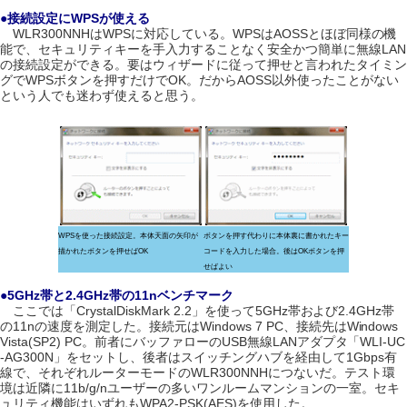
●接続設定にWPSが使える
WLR300NNHはWPSに対応している。WPSはAOSSとほぼ同様の機
能で、セキュリティキーを手入力することなく安全かつ簡単に無線LAN
の接続設定ができる。要はウィザードに従って押せと言われたタイミン
グでWPSボタンを押すだけでOK。だからAOSS以外使ったことがない
という人でも迷わず使えると思う。
WPSを使った接続設定。本体天面の矢印が
ボタンを押す代わりに本体裏に書かれたキー
描かれたボタンを押せばOK
コードを入力した場合。後はOKボタンを押
せばよい
●5GHz帯と2.4GHz帯の11nベンチマーク
ここでは「CrystalDiskMark 2.2」を使って5GHz帯および2.4GHz帯
の11nの速度を測定した。接続元はWindows 7 PC、接続先はWindows
Vista(SP2) PC。前者にバッファローのUSB無線LANアダプタ「WLI-UC
-AG300N」をセットし、後者はスイッチングハブを経由して1Gbps有
線で、それぞれルーターモードのWLR300NNHにつないだ。テスト環
境は近隣に11b/g/nユーザーの多いワンルームマンションの一室。セキ
ュリティ機能はいずれもWPA2-PSK(AES)を使用した。