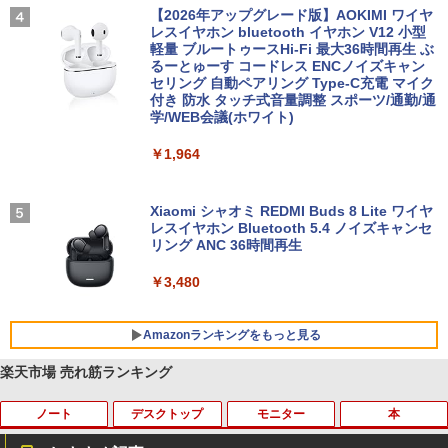
【2026年アップグレード版】AOKIMI ワイヤ
レスイヤホン bluetooth イヤホン V12 小型
軽量 ブルートゥースHi-Fi 最大36時間再生 ぶ
るーとゅーす コードレス ENCノイズキャン
セリング 自動ペアリング Type-C充電 マイク
付き 防水 タッチ式音量調整 スポーツ/通勤/通
学/WEB会議(ホワイト)
￥1,964
Xiaomi シャオミ REDMI Buds 8 Lite ワイヤ
レスイヤホン Bluetooth 5.4 ノイズキャンセ
リング ANC 36時間再生
￥3,480
Amazonランキングをもっと見る
楽天市場 売れ筋ランキング
ノート
デスクトップ
モニター
本
BRUCE WAYNE feat. Flo Milli, ATL Jacob
【Amazon.co.jp限定】 い・ろ・は・す 2L P
薬屋のひとりごと 17巻 (デジタル版ビッグガ
[Explicit]
ET ラベルレス ×8本
ンガンコミックス)