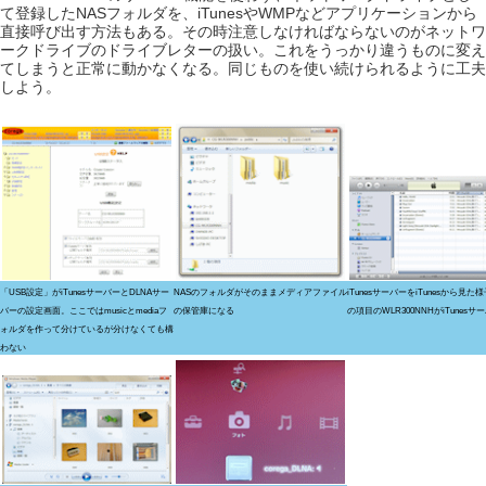
て登録したNASフォルダを、iTunesやWMPなどアプリケーションから
直接呼び出す方法もある。その時注意しなければならないのがネットワ
ークドライブのドライブレターの扱い。これをうっかり違うものに変え
てしまうと正常に動かなくなる。同じものを使い続けられるように工夫
しよう。
「USB設定」がiTunesサーバーとDLNAサー
NASのフォルダがそのままメディアファイル
iTunesサーバーをiTunesから見た
バーの設定画面。ここではmusicとmediaフ
の保管庫になる
の項目のWLR300NNHがiTunesサ
ォルダを作って分けているが分けなくても構
わない