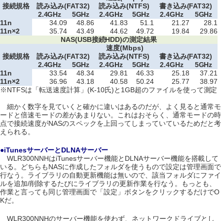
接続規格
読み込み(FAT32)
読み込み(NTFS)
書き込み(FAT32)
2.4GHz
5GHz
2.4GHz
5GHz
2.4GHz
5GHz
11n
34.09
48.86
41.83
51.1
21.27
28.1
11n×2
35.74
43.49
44.62
49.72
19.84
29.86
NAS(USB接続HDD)の測定結果
速度(Mbps)
接続規格
読み込み(FAT32)
読み込み(NTFS)
書き込み(FAT32)
2.4GHz
5GHz
2.4GHz
5GHz
2.4GHz
5GHz
11n
33.54
48.34
29.81
46.33
25.18
37.21
11n×2
36.96
43.18
40.58
50.24
25.77
38.97
※NTFSは「転送速度計算」(K-10氏)と1GB超のファイルを使って測定
細かく数字を見ていくと確かに違いはあるのだが、よく見ると通常モ
ードと倍速モードの差があまりない。これはおそらく、通常モードの時
点で接続速度がNASのスペックを上回ってしまっていているためだと考
えられる。
●iTunesサーバーとDLNAサーバー
WLR300NNHはiTunesサーバー機能とDLNAサーバー機能を搭載して
いる。どちらもNASに作成したフォルダを使うもので設定は管理画面で
行なう。ライブラリの自動更新機能は無いので、該当フォルダにファイ
ルを追加/削除するたびにライブラリの更新作業を行なう。もっとも、
作業と言っても同じ管理画面で「設定」ボタンをクリックするだけでO
Kだ。
WLR300NNHのサーバー機能を使わず、ネットワークドライブとし