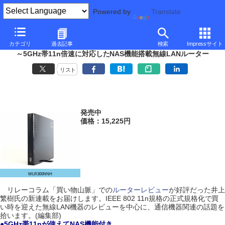
Powered by
Translate
■
井上繁樹の最新通信機器事情
■
カテゴリ
過去記事
検索
Impressサイト
コレガ「WLR300NNH」
～5GHz帯11n倍速に対応したNAS機能搭載無線LANルーター
リスト
発売中
価格：15,225円
WLR300NNH
リレーコラム「買い物山脈」での
ルーターレビュー
が好評だった井上
繁樹氏の新連載をお届けします。IEEE 802 11n規格の正式規格化で買
い時を迎えた無線LAN機器のレビューを中心に、通信機器関連の話題を
拾います。(編集部)
●5GHz帯11nが使えてNAS機能付き