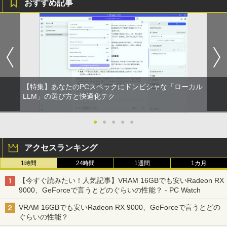
おすすめ記事
￥250
￥1,112
￥770
【期間限定 ポイントUP＆クーポン配
【送料無料】ETC: hp ProDesk 400 G6
【期間限定10%OFFクーポン 8/12 10時
夏帆 The Tale of KAHO [ 村上 春樹 ]
1
1
1
1
布】 Lenovo Chromebook Duet EDU G
Desktop Mini PC Core i5-10500T 2.30
まで】 モニター 21.5インチ 100Hz FHD
2 2in1 ノートパソコン 83HKS00M00 Ch
GHz /メモリ16GB /SSD256GB/HDD500
VAパネル スピーカー搭載 ブルーライト
￥2,860
BRUCE WAYNE feat. Flo Milli, ATL Jacob
by Amazon 天然水 ラベルレス 500ml ×24本
異世界居酒屋「のぶ」(22) (角川コミックス・
romeOS MediaTek Kompanio 838 メモ
GB/無線LAN/光学ドライブ付き/ 【Wind
軽減 ノングレアタイプ 壁掛け対応 省ス
[Explicit]
富士山の天然水 バナジウム含有 水 ミネラル
エース)
リ4GB eMMC64GB 10.95インチ タッチ
ows11】WPS Office付き /超小型 中古デ
ペース 角度調整 高視野角 178° Adaptiv
ウォーター ペットボトル 静岡県産 500ミリリ
対応 再生品Sランク
スクトップパソコン 【3ケ月保証】 ＆
e-Sync対応 MAXZEN MJM22CH03-F10
ットル (Smart Basic)
おまけ付き（中古USB式キーボートとマ
0
￥250
￥832
ウス）
￥29,800
【特集】あなたのPCスペックにドンピシャな「ローカル
￥1,380
￥9,980
プレステップ神道学（9） [ 國學院大學神
LLM」の選び方と快適化テク
2
￥44,800
道文化学部 ]
見知らぬ糸
ONE PIECE モノクロ版 115 (ジャンプコミッ
クスDIGITAL)
by Amazon 炭酸水 ラベルレス 500ml ×24本
レビュー投稿 5年保証｜MS Office 2024
●
●
●
●
●
￥1,980
2
強炭酸水 ペットボトル 500ミリリットル (Sm
H&B 搭載｜中古ノートパソコン Windo
【お買い物マラソ！P最大31.5%還元】
￥250
2
art Basic)
ws11 Office付｜テンキー DVD 搭載｜C
【楽天ランキング1位！】デスクトップパ
モニター 21.5インチ 120Hz モニター 2
￥594
2
アクセスランキング
ore i5 第7世代 メモリ 8GB SSD 256GB
ソコン 一体型pc 23.8型 フルHD液晶一体
2インチ pcモニター フルhd 非光沢 液晶
｜店長厳選 Lenovo ThinkPad 15.6型 Bl
型 デスクトップパソコン インテル Core
ディスプレイ Adaptive Sync VESA対応
￥1,625
1時間
24時間
1週間
1カ月
uetooth Wi-Fi 無線｜中古 パソコン 中古
7【Windows 11搭載】USB 2.0 USB 3.0
フレームレス HDMI*2 ブルーライト軽減
1OC Vol.7 （TJMOOK）
3
PC Word Excel
5G WIFI搭載 一体型パソコン メモリー 8
チルト調節可 ビジネス用 五年保証 pcモ
On My Road (Stadium ver.)
HUNTER×HUNTER モノクロ版 39 (ジャンプ
【今すぐ読みたい！人気記事】VRAM 16GBでも安いRadeon RX
~16GB SSD 256~2048GB PSE認証済
ニター目に優しい HDMIケーブル付
コミックスDIGITAL)
￥1,650
by Amazon 天然水ラベルレス 2L×9本
9000、GeForceで言うとどのぐらいの性能？ - PC Watch
￥29,800
￥250
￥49,800
￥9,980
￥572
￥1,117
VRAM 16GBでも安いRadeon RX 9000、GeForceで言うとどの
ぐらいの性能？