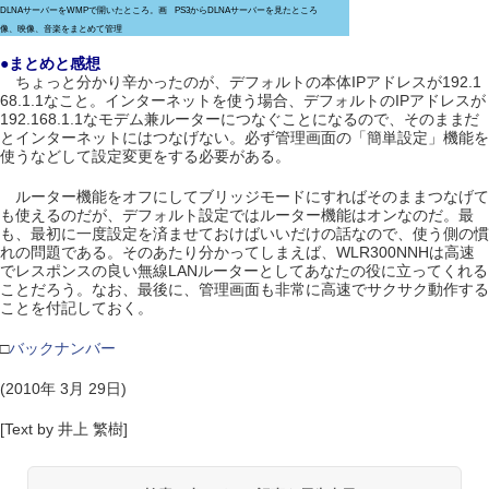
DLNAサーバーをWMPで開いたところ。画
PS3からDLNAサーバーを見たところ
像、映像、音楽をまとめて管理
●まとめと感想
ちょっと分かり辛かったのが、デフォルトの本体IPアドレスが192.1
68.1.1なこと。インターネットを使う場合、デフォルトのIPアドレスが
192.168.1.1なモデム兼ルーターにつなぐことになるので、そのままだ
とインターネットにはつなげない。必ず管理画面の「簡単設定」機能を
使うなどして設定変更をする必要がある。
ルーター機能をオフにしてブリッジモードにすればそのままつなげて
も使えるのだが、デフォルト設定ではルーター機能はオンなのだ。最
も、最初に一度設定を済ませておけばいいだけの話なので、使う側の慣
れの問題である。そのあたり分かってしまえば、WLR300NNHは高速
でレスポンスの良い無線LANルーターとしてあなたの役に立ってくれる
ことだろう。なお、最後に、管理画面も非常に高速でサクサク動作する
ことを付記しておく。
□
バックナンバー
(2010年 3月 29日)
[Text by 井上 繁樹]