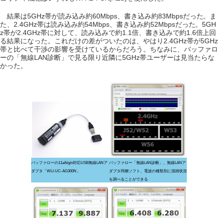
結果は5GHz帯が読み込み約60Mbps、書き込み約83Mbpsだった。ま
た、2.4GHz帯は読み込み約54Mbps、書き込み約52Mbpsだった。5GH
z帯が2.4GHz帯に対して、読み込みで約1.1倍、書き込みで約1.6倍上回
る結果になった。これだけの差がついたのは、やはり2.4GHz帯が5GHz
帯と比べて干渉の影響を受けているからだろう。ちなみに、バッファロ
ーの「無線LAN診断」で見る限り近隣に5GHz帯ユーザーは見当たらな
かった。
バッファローの11a/b/g/n対応USB無線LANア
バッファロー「無線LAN診断」。無線LANア
ダプタ「WLI-UC-AG300N」
ダプタ同梱ソフト。電波の種類別に混雑状況
を調べることができる