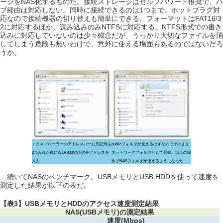
ージをNAS化するものだ。接続ストレージはセルフパワード推奨で、ハ
ブ経由は対応しない。同時に接続できるのは1つまで。ホットプラグ対
応なので接続機器の切り替えも簡単にできる。フォーマットはFAT16/3
2に対応するほか、読み込みのみNTFSに対応する。NTFS形式での書き
込みに対応していないのは少々残念だが、うっかり大切なファイルを消
してしまう危険も無いわけで、意外に使える場面もあるのではないだろ
うか。
エクスプローラーのアドレスバーに円記号を
publicフォルダが見えるはずなのでそのまま
2つ入れた後にWLR300NNHのIPアドレスを
ネットワークフォルダとして登録。以上の操
入力
作でNASフォルダが使えるようになった
続いてNASのベンチマーク。USBメモリとUSB HDDを使って速度を
測定した結果が以下の表だ。
【表3】USBメモリとHDDのアクセス速度測定結果
NAS(USBメモリ)の測定結果
速度(Mbps)