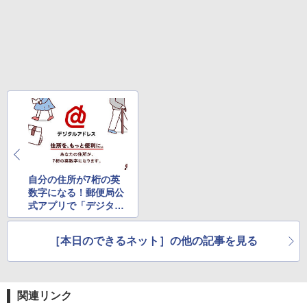
￥1,964
版ビッグガンガンコミックス)
日本史探偵コナン 全12巻セット [ 青山
コカ・コーラ やかんの麦茶 from 爽健美茶 ラ
5
剛昌 ]
ベルレス 650mlPET×24本
￥250
￥810
Xiaomi シャオミ REDMI Buds 8 Lite ワイヤ
￥12,936
￥2,009
レスイヤホン Bluetooth 5.4 ノイズキャンセ
リング ANC 36時間再生
￥3,480
自分の住所が7桁の英
数字になる！郵便局公
式アプリで「デジタル
アドレス」を取得する
方法
［本日のできるネット］の他の記事を見る
関連リンク