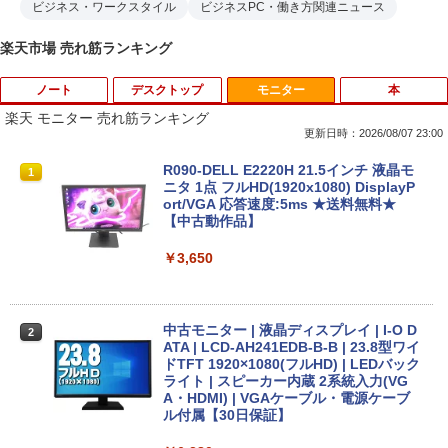
ビジネス・ワークスタイル
ビジネスPC・働き方関連ニュース
楽天市場 売れ筋ランキング
ノート
デスクトップ
モニター
本
楽天 モニター 売れ筋ランキング
更新日時：2026/08/07 23:00
【期間限定 ポイントUP＆クーポン配
【今だけ】全品ポイント10倍 お買い物マ
R090-DELL E2220H 21.5インチ 液晶モ
1
1
1
布】 Lenovo 500e Chromebook Gen 4
ラソン★8/4～8/11★中古パソコン デス
ニタ 1点 フルHD(1920x1080) DisplayP
s 2in1 ノートパソコン 83L5S00000 Chr
クトップPC FUJITSU ESPRIMO Q558/B
ort/VGA 応答速度:5ms ★送料無料★
omeOS N100 メモリ4GB eMMC64GB 1
Core i5 9500T メモリ8GB 中古SSD 2.5
【中古動作品】
1.6インチ タッチ対応 再生品Aランク
インチ256GB Windows11 Pro 64bit
【送料無料】【1年保証】
￥3,650
￥36,800
￥22,800
中古モニター | 液晶ディスプレイ | I-O D
2
中古ノートパソコン HP ProBook 450 G
ATA | LCD-AH241EDB-B-B | 23.8型ワイ
2
5 G6 G7 G8 第10世代 Core i3/i5選択可
デスクトップパソコン デル DELL optipl
ドTFT 1920×1080(フルHD) | LEDバック
2
Windows11 Pro Office 2024付き メモリ
ex 3070SF Micro 9世代 Core i5 メモリ8
ライト | スピーカー内蔵 2系統入力(VG
16GB SSD512GB 15.6型 Webカメラ テ
GB 16GB SSD256GB HDMI office Win
A・HDMI) | VGAケーブル・電源ケーブ
ンキー 軽量 ビジネス 在宅勤務 学生向け
dows11 pro Win11 4K 対応 ミニPC デ
ル付属【30日保証】
スクトップパソコン デスクトップ PC 中