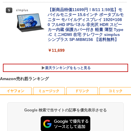
￥42,980
【新商品特価11699円！8/11 1:59迄】モ
5
【新品】【楽天1位！】ノートパソコン
バイルモニター 15.6インチ ポータブルモ
5
新品第13世代CPU搭載ノートPC Office
ニター モバイルディスプレイ 1920×108
付きノートパソコン 初心者向け Window
Acer｜エイサー 超小型 デスクトップパ
0 フルHD IPSパネル 非光沢 HDR スピー
5
s11 初期設定済 Webカメラ zoom 日本語
ソコン RB102-N18U(Windows 11 Pro/I
カー内蔵 保護カバー付き 軽量 薄型 Type
キーボード 14.1型 Intel Celeron メモリ
ntel Processor N150/メモリ 8GB/SSD 2
-C ミニHDMI 在宅 テレワーク simplus
8GB SSD1TB(最大) 大容量バッテリービ
56GB) RB102-N18U
シンプラス SP-MBM156 【送料無料】
ジネス 大学生 プレゼント 学生向け
￥52,800
￥11,699
￥29,800
楽天ランキングをもっと見る
Amazon売れ筋ランキング
イヤフォン
ミュージック
ドリンク
コミック
アンダーニンジャ（18） 【電子書籍】[
1
花沢健吾 ]
￥792
Google 検索で当サイトの記事を優先表示させる
Anker Soundcore P40i ブラック
BRUCE WAYNE feat. Flo Milli, ATL Jacob
【Amazon.co.jp限定】 い・ろ・は・す 2L P
薬屋のひとりごと 17巻 (デジタル版ビッグガ
[Explicit]
ET ラベルレス ×8本
ンガンコミックス)
￥7,990
￥250
￥1,112
￥770