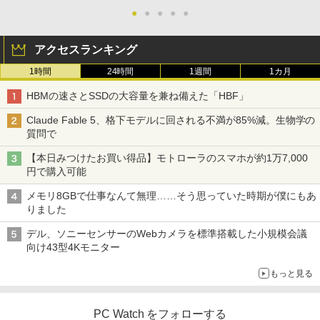
●
●
●
●
●
アクセスランキング
1時間
24時間
1週間
1カ月
HBMの速さとSSDの大容量を兼ね備えた「HBF」
Claude Fable 5、格下モデルに回される不満が85%減。生物学の
質問で
【本日みつけたお買い得品】モトローラのスマホが約1万7,000
円で購入可能
メモリ8GBで仕事なんて無理……そう思っていた時期が僕にもあ
りました
デル、ソニーセンサーのWebカメラを標準搭載した小規模会議
向け43型4Kモニター
もっと見る
PC Watch をフォローする