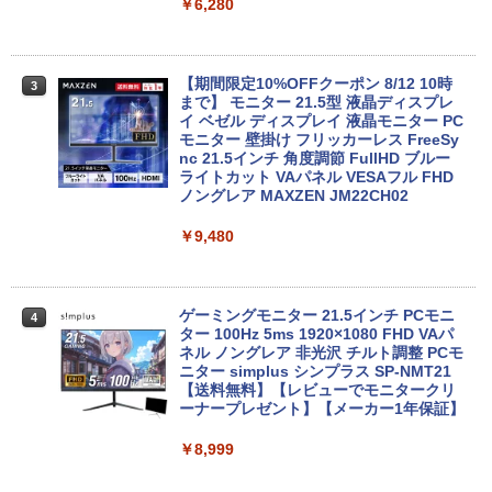
古パソコン 1186aR 10249091
￥24,980
￥6,280
￥32,780
送料無料 あす楽対応 即日発送 中古良品
【期間限定10%OFFクーポン 8/12 10時
3
3
フルHD対応WUXGA 12.1インチ Panaso
まで】 モニター 21.5型 液晶ディスプレ
nic Let's note CF-SZ6Z Windows11 七
Win11搭載 デスクトップパソコン ミニP
イ ベゼル ディスプレイ 液晶モニター PC
3
世代Core i7-7600U 16GB 爆速512GB-S
C miniPC 初心者向け Office付き Windo
モニター 壁掛け フリッカーレス FreeSy
SD カメラ 無線 Office付 Win11【ノート
ws11 初心者向け 初期設定済 省スペース
nc 21.5インチ 角度調節 FullHD ブルー
パソコン 中古パソコン 中古PC】（Wind
高さ4.4cm 軽量 モニター取り付け可 イ
ライトカット VAパネル VESAフル FHD
ows10も対応可能 Win10）
ンテルCeleron メモリ8GB 高速SSD 256
ノングレア MAXZEN JM22CH02
GB USB 3.0 HDMI 2画面同時出力可 無線
機能 テレワーク 在宅勤務 パソコン
￥28,589
￥9,480
￥39,800
超得2,000円OFF&P5倍｜第8世代 office
ゲーミングモニター 21.5インチ PCモニ
4
4
付き｜楽天1位 三冠獲得｜豪華特典付き
ター 100Hz 5ms 1920×1080 FHD VAパ
｜最大180日保証｜Core i5 第8世代｜中
【最新モデル】デスクトップパソコン 一
ネル ノングレア 非光沢 チルト調整 PCモ
4
古ノートパソコン Windows11 office付
体型 22型液晶 Core i5 高速CPU搭載 Wi
ニター simplus シンプラス SP-NMT21
き｜15.6型 テンキー付き｜ノートパソコ
ndows11 & Office付き メモリ8GB SSD
【送料無料】【レビューでモニタークリ
ンWindows11 第8世代｜ノートパソコン
256GB Wi-Fi対応 USB3.0 一体型PC テ
ーナープレゼント】【メーカー1年保証】
｜パソコン｜PC｜中古PC
ンキー付きキーボード＆マウスプレゼン
ト付き 在宅勤務 テレワーク 家庭用 省ス
￥8,999
ペースPC
￥29,800