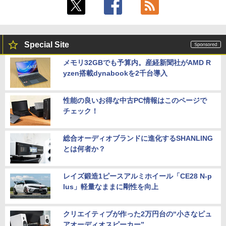
Special Site
メモリ32GBでも予算内。産経新聞社がAMD R
yzen搭載dynabookを2千台導入
性能の良いお得な中古PC情報はこのページで
チェック！
総合オーディオブランドに進化するSHANLING
とは何者か？
レイズ鍛造1ピースアルミホイール「CE28 N-p
lus」軽量なままに剛性を向上
クリエイティブが作った2万円台の“小さなピュ
アオーディオスピーカー”