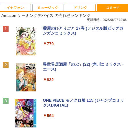
イヤフォン
ミュージック
ドリンク
コミック
【タッチパネル機能付き】中古 ノートパ
【高速SSD】送料無料【富士通 ESPRIM
HP Z23i プロフェッショナル液晶モニタ
ふしぎの国のバード 14巻 （ハルタコミ
1
1
1
1
Amazon ゲーミングデバイス の売れ筋ランキング
ソコン 2in1 Panasonic Let's note CF-X
O Q556/M 第6世代 Core i3-6100T 3.20
ー 23インチワイド ブラック 1920×1080
ックス） [ 佐々 大河 ]
Z6 レッツノート 中古パソコン Windows
GHz/メモリ:16GB /SSD 256GB & Wind
（フルHD） ノングレア 非光沢 IPSパネ
更新日時：2026/08/07 12:06
10 Windows11 Office2019 中古ノートp
ows 10 デスクトップ 中古良い WPS Offi
ル 白色LED バックライト USB2.0 DVI V
￥1,034
Anker Soundcore P40i オフホワイト
BRUCE WAYNE feat. Flo Milli, ATL Jacob
【Amazon.co.jp限定】 い・ろ・は・す 2L P
薬屋のひとりごと 17巻 (デジタル版ビッグガ
c 第7世代Core i5 WiFi メモリ8GB M.2 s
ce付き コンパクト PC 極小型デスクトッ
GA ディスプレイポート【中古】
[Explicit]
ET ラベルレス ×8本
ンガンコミックス)
sd 256GB Bluetooth Webカメラ 中古モ
プPC &おまけ付き（中古USB式キーボー
￥7,990
バイルpc office付き
トとマウス） 3ケ月保証
￥4,980
￥250
￥1,112
￥770
￥39,800
￥17,800
サンリオキャラクターズ ステンドグラ
2
スシールパズル 誰でもすぐにかんたん＆
かわいい [ 株式会社サンリオ ]
【500円クーポン＋ポイント最大31.5%還
2
Anker Soundcore P31i ブラック
BRUCE WAYNE feat. Flo Milli, ATL Jacob
by Amazon 天然水 ラベルレス 500ml ×24本
異世界居酒屋「のぶ」(22) (角川コミックス・
元！】モバイルモニター 15.6 インチ FH
[Explicit]
富士山の天然水 バナジウム含有 水 ミネラル
エース)
中古パソコン 東芝TOSHIBA ノートパソ
超得2,000円OFF&P2倍｜Windows11正
D 1920×1080 1080P Fast IPS パネル 非
￥1,760
2
2
ウォーター ペットボトル 静岡県産 500ミリリ
￥5,990
コン B55 15.6型 Win 11 Office 2019搭
式対応｜楽天1位｜最大180日保証｜CPU
光沢 1000:1 高コントラスト 超軽量 600
ットル (Smart Basic)
￥250
￥832
載 第11世代i5 メモリ 8GB SSD 256GB
第8世代｜HP 中古デスクトップパソコン
g スピーカー内蔵 Type-C/HDMI 接続 PS
無線WIFI USB 3.1 HDMI DVDドライブ
Windows11 office付き｜メモリ8GB SS
5/Switch/PC/スマホ対応
￥1,380
内蔵カメラ 初期設定済 中古PC 仕事 家庭
D256GB HDD500GB｜ デスクトップ Mi
転生した大聖女は、聖女であることをひ
3
安い 激安 在宅勤務
crosoft office 第8世代以降｜セット購入
￥8,490
た隠す SS集 （アース・スターノベル）
可能｜デスクトップ 中古｜中古PC
Anker Soundcore Liberty 5 ミッドナイトブ
On My Road (Stadium ver.)
ONE PIECE モノクロ版 115 (ジャンプコミッ
[ 十夜 ]
ラック
クスDIGITAL)
by Amazon 天然水ラベルレス 2L×9本
￥42,800
￥34,800
￥250
￥1,430
￥14,990
￥594
￥1,117
【初心者向けコスパ最強】黒/白 モニター
3
21.5 / 23.8 / 27型 pcモニター 100Hz ゲ
Win11搭載 ノートパソコン 超小型ノート
ーミングモニター HDMI 24インチ 1920*
3