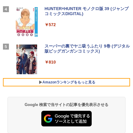
PC Office付き【Windows11搭載】タッ
中古パソコン 一体型 NEC LAVIE Home
1080 FHD パソコン モニター ディスプレ
3
タッチペンで音が聞ける！はじめてずか
4
チパネル付き/ ウェブカメラ付き/ テレ
All-in-one PC-HA570RAW-2 Windows1
イ 非光沢 VA 4000:1 角度調整 VESA Fre
【2026年アップグレード版】AOKIMI ワイヤ
On My Road (Stadium ver.)
HUNTER×HUNTER モノクロ版 39 (ジャンプ
ん1000 英語つき [ 小学館 ]
ワーク対応/7インチ液晶/インテルCelero
1 第10世代 Core i5 メモリ16GB 1TB SS
esync ps4/ps5/xbox スピーカー内蔵 kk
レスイヤホン bluetooth イヤホン V12 小型
コミックスDIGITAL)
by Amazon 炭酸水 ラベルレス 500ml ×24本
n メモリ:12GB/爆速SSD256GB 使用安
D256GB 23.8インチ Office付き DVD We
smart
軽量 ブルートゥースHi-Fi 最大36時間再生 ぶ
強炭酸水 ペットボトル 500ミリリットル (Sm
￥250
￥5,478
心の国内サポートUMPC ノートパソコン
bカメラ 無線LAN Bluetooth 3ヶ月保証
るーとゅーす コードレス ENCノイズキャン
art Basic)
￥572
新品/ノートパソコン Office付き 新品
wd2662 中古
セリング 自動ペアリング Type-C充電 マイク
￥11,999
付き 防水 タッチ式音量調整 スポーツ/通勤/通
￥1,625
学/WEB会議(ホワイト)
￥43,900
￥59,800
決定版 強いチームをつくる！ リーダ
5
BUGS LIFE
スーパーの裏でヤニ吸うふたり 9巻 (デジタル
ーの心得 [ 伊庭 正康 ]
￥1,964
＼メーカー5年保証／【最短即日発送】
版ビッグガンガンコミックス)
コカ・コーラ やかんの麦茶 from 爽健美茶 ラ
4
【新品】モニター 21.5インチモニター デ
ベルレス 650mlPET×24本
￥250
￥1,760
中古ノートパソコン Webカメラ内蔵 HP
★2026新登場！office2024＼2年保証／
ィスプレイ PCモニター ASUS 液晶ディ
4
4
￥810
ProBook 450 G7 15.6型大画面フルHD
ミニPC minipc デスクトップパソコン 小
スプレイ VP229HFZ 22型 1920×1080 応
Xiaomi シャオミ REDMI Buds 8 Lite ワイヤ
￥2,009
テンキー 10世代Core i5-10310U メモリ
型 PC パソコン 最新 Windows11 Office
答速度1ms リフレッシュレート100Hz IP
レスイヤホン Bluetooth 5.4 ノイズキャンセ
8GB SSD256GB Type-C HDMI Window
付き 第13世代 インテル Core i3-4130~i7
Sパネル 液晶モニター 5年保証付き 動画
リング ANC 36時間再生
s11 Office 送料無料
-13650HX i5 メモリ DDR4 8GB 16GB
閲覧 仕事 在宅 楽天ランキング4冠
Amazonランキングをもっと見る
M.2NVMe SSD 256GB~1TB 初期設定済
￥2,980
軽量 高スペック
￥44,000
￥12,800
￥39,800
Google 検索で当サイトの記事を優先表示させる
【 中古 】 NEC VersaPro タイプVX VKT
ゲーミングモニター 24.5インチ FHD 24
5
5
16/X 中古ノートパソコン 液晶15インチ
0Hz 1ms Fast IPSパネル HDMI2.0×1 DP
Windows11 Core i5 第10世代 16GB 新
【★最大100%ポイント】【Win11正式対
1.4×1 Adaptive Sync対応 フリッカーフ
5
品SSD512GB WPS Office付き パソコン
応】Dell OptiPlex 3080 SFF/第10世代 C
リー ブルーライトカット モニター ディ