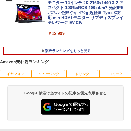
【展示品・代引不可】 富士通 FUJITSU
モニター 14インチ 2K 2160x1440 3:2 ア
5
デスクトップPC FMV Desktop Fシリー
スペクト 100%sRGB 400cd/m? 光沢IPS
MS Office 2024 H&B 搭載｜14型 WEB
ズ F55-K1 23.8型/ Core i5-1235U/ メモ
パネル 色鮮やか 470g 超軽量 Type-C対
5
カメラ 指紋認証 搭載モデル｜中古 ノー
リ 16GB/ SSD 512GB/ Windows 11/ 20
応 miniHDMI モニター サブディスプレイ
トパソコン Windows11 Office 付き｜D
24 Office付き/ 2025年1月モデル
テレワーク EVICIV
ell Latitude 5400｜Core i5 第8世代 以
降 1.60GHz 4コア 8スレッド メモリ 8G
￥149,800
￥12,999
B SSD 256GB｜中古パソコン 中古ノー
トパソコン 中古PC
楽天ランキングをもっと見る
￥29,800
Amazon売れ筋ランキング
イヤフォン
ミュージック
ドリンク
コミック
【送料無料】感動する地図帖 世界って面
1
白い!となる100テーマ／イアン・ライト
／Infographic．ly／片山美佳子
Google 検索で当サイトの記事を優先表示させる
Anker Soundcore P40i オフホワイト
BRUCE WAYNE feat. Flo Milli, ATL Jacob
【Amazon.co.jp限定】 い・ろ・は・す 2L P
薬屋のひとりごと 17巻 (デジタル版ビッグガ
￥2,420
[Explicit]
ET ラベルレス ×8本
ンガンコミックス)
￥7,990
￥250
￥1,112
￥770
誤謬論入門[本/雑誌] 優れた議論の実践ガ
2
イド / T・エドワード・デイマー/著 小西
卓三/監訳 今村真由子/訳