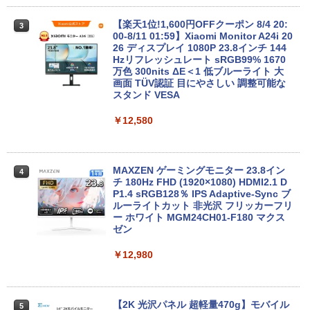
￥12,980
￥22,770
【楽天1位!1,600円OFFクーポン 8/4 20:
3
00-8/11 01:59】Xiaomi Monitor A24i 20
26 ディスプレイ 1080P 23.8インチ 144
【エントリーでポイント100％還元のチ
Hzリフレッシュレート sRGB99% 1670
3
ノートパソコン Surface Pro 5 高性能第
ャンス】GMKtec ミニpc G3S【Intel N9
万色 300nits ΔE＜1 低ブルーライト 大
3
7世代Core i5-7300U WEBカメラ内蔵 Wi
5 DDR4 8GB 256GB/512GB SSD】 4コ
画面 TÜV認証 目にやさしい 調整可能な
ndows 11 Pro MS 0ffice 2024選択可 1
ア 4スレッド mini pc Windows11 Pro
スタンド VESA
2.3型 2K液晶(2560x1440) Wi-Fi Mini-D
最大3.4GHz WIFI5 BT5.0 小型 M.2 2242
P Bluetooth SurfaceConnect USB3.0
ミニパソコン 2画面 超静音 超軽量 高性
￥12,580
能 みにpc nucbox 省エネ 小型 コンパク
ト
￥24,890
￥51,505
MAXZEN ゲーミングモニター 23.8イン
4
チ 180Hz FHD (1920×1080) HDMI2.1 D
MS Office 2024 H&B 搭載｜中古ノート
P1.4 sRGB128％ IPS Adaptive-Sync ブ
4
パソコン Windows11 Office付｜Dynab
ルーライトカット 非光沢 フリッカーフリ
ook B55M Core i5 第8世代 8265U メモ
【中古】HP Pro Mini 400 G9 Core i5-12
ー ホワイト MGM24CH01-F180 マクス
4
リ 8GB SSD 256GB 15.6型 WEBカメラ
500T メモリ16GB SSD256GB Windows
ゼン
テンキー HDMI 無線 Wi-Fi 整備済み 新品
11Pro 省スペース 小型 デスクトップPC
無線マウス セキュリティソフト 無料プレ
￥12,980
ゼント
￥49,500
￥29,800
【2K 光沢パネル 超軽量470g】モバイル
5