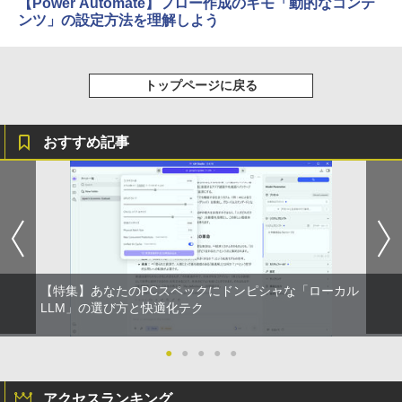
【Power Automate】フロー作成のキモ「動的なコンテ
ンツ」の設定方法を理解しよう
トップページに戻る
おすすめ記事
【特集】あなたのPCスペックにドンピシャな「ローカル
LLM」の選び方と快適化テク
●
●
●
●
●
アクセスランキング