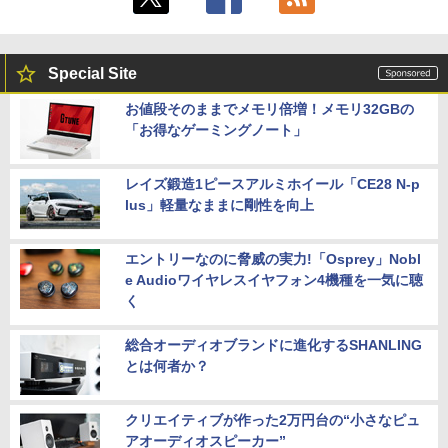
Special Site
お値段そのままでメモリ倍増！メモリ32GBの
「お得なゲーミングノート」
レイズ鍛造1ピースアルミホイール「CE28 N-p
lus」軽量なままに剛性を向上
エントリーなのに脅威の実力!「Osprey」Nobl
e Audioワイヤレスイヤフォン4機種を一気に聴
く
総合オーディオブランドに進化するSHANLING
とは何者か？
クリエイティブが作った2万円台の“小さなピュ
アオーディオスピーカー”