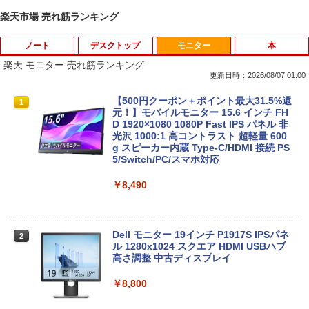
楽天市場 売れ筋ランキング
ノート
デスクトップ
モニター
本
楽天 モニター 売れ筋ランキング
更新日時：2026/08/07 01:00
中古ノートパソコン 新生活セット 2026
【訳あり品】中古パソコン | NEC | Mate
【500円クーポン＋ポイント最大31.5%還
1
1
1
Windows11搭載 Office付き 15.6型 大手
MKM34B-1 | Windows11 | デスクトップ
元！】モバイルモニター 15.6 インチ FH
メーカー 第6〜8世代 Core i3/i5 メモリ8
| 一年保証 | 第7世代 | Core i5 7500 3.4
D 1920×1080 1080P Fast IPS パネル 非
GB SSD最大1TB 高速SSD搭載 初期設定
(〜最大3.8)GHz | MEM:8GB | SSD:256G
光沢 1000:1 高コントラスト 超軽量 600
済み テレワーク応援 在宅勤務 学生向け
B | DVD-ROM | 無線LAN:あり | Win11Pr
g スピーカー内蔵 Type-C/HDMI 接続 PS
FU25-repc ノートPC 中古パソコン
o64bit
5/Switch/PC/スマホ対応
￥13,900
￥10,000
￥8,490
＼8月限定エントリーでP10倍／【中古】
【マラソンセール期間中ポイント5倍】中
Dell モニター 19インチ P1917S IPSパネ
2
2
2
ノートパソコン windows11 office付き
古デスクトップパソコン 第8世代 Core i5
ル 1280x1024 スクエア HDMI USBハブ
Lenovo レノボ ThinkPad L390 20NSS2
Windows11 高速SSD128GB メモリ8GB
高さ調整 中古ディスプレイ
5A00 Core i5 8世代 メモリー8GB 高速S
Type-C DisplayPort Lenovo ThinkStat
SD256GB 整備済み品 pc win11 os 中古
ion P330 初期設定済 すぐ使える 90日保
￥8,800
パソコン すぐ使える オフィス付きPC 送
証 送料無料
料無料