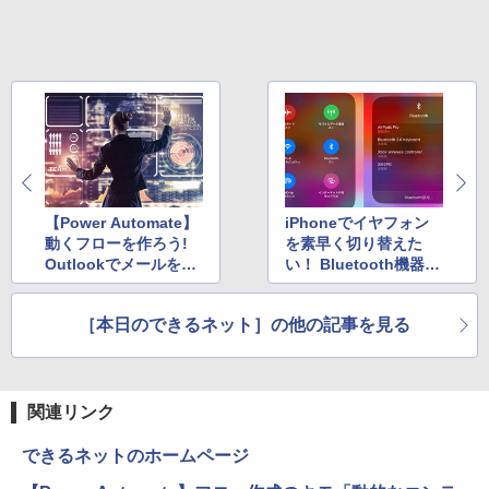
Xiaomi シャオミ REDMI Buds 8 Lite ワイヤ
￥2,009
￥924
レスイヤホン Bluetooth 5.4 ノイズキャンセ
リング ANC 36時間再生
￥2,980
【Power Automate】
iPhoneでイヤフォン
動くフローを作ろう!
を素早く切り替えた
Outlookでメールを送
い！ Bluetooth機器を
信する
選択する裏ワザ
［本日のできるネット］の他の記事を見る
関連リンク
できるネットのホームページ