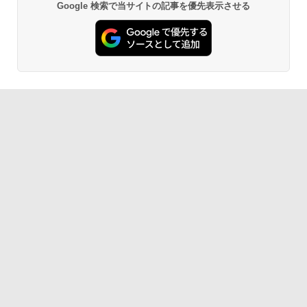
Google 検索で当サイトの記事を優先表示させる
パソコン｜パソコン｜PC｜中古PC
6GB/32GB RAM 512GB/1TB SSD Wind
Anker Soundcore P40i オフホワイト
BRUCE WAYNE feat. Flo Milli, ATL Jacob
【Amazon.co.jp限定】 い・ろ・は・す 2L P
薬屋のひとりごと 17巻 (デジタル版ビッグガ
ows 11 Pro ゲーミングpc 2.5Gbps LA
￥9,999
[Explicit]
ET ラベルレス ×8本
ンガンコミックス)
N/Wi-Fi6E/BT5.2/HDMI2.1/USB4/DP1.4/
￥29,800
￥5,990
OCuLink 搭載コンパクトPC
￥250
￥1,001
￥770
￥131,999
Anker Soundcore P31i ブラック
BRUCE WAYNE feat. Flo Milli, ATL Jacob
by Amazon 天然水 ラベルレス 500ml ×24本
異世界居酒屋「のぶ」(22) (角川コミックス・
[Explicit]
富士山の天然水 バナジウム含有 水 ミネラル
エース)
ウォーター ペットボトル 静岡県産 500ミリリ
￥4,990
ットル (Smart Basic)
￥250
￥832
￥1,380
Anker Soundcore Liberty 5 ミッドナイトブ
On My Road (Stadium ver.)
HUNTER×HUNTER モノクロ版 39 (ジャンプ
ラック
コミックスDIGITAL)
by Amazon 天然水ラベルレス 2L×9本
￥250
￥14,990
￥572
￥1,117
【2026年アップグレード版】AOKIMI ワイヤ
On My Road (Stadium ver.)
スーパーの裏でヤニ吸うふたり 9巻 (デジタル
レスイヤホン bluetooth イヤホン V12 小型
版ビッグガンガンコミックス)
by Amazon 炭酸水 ラベルレス 500ml ×24本
軽量 ブルートゥースHi-Fi 最大36時間再生 ぶ
強炭酸水 ペットボトル 500ミリリットル (Sm
￥250
るーとゅーす コードレス ENCノイズキャン
art Basic)
￥810