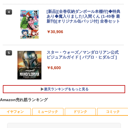
s 2in1 ノートパソコン 83L5S00000 Chr
ア 液晶ディスプレイ HDMI VGA VESA準
omeOS N100 メモリ4GB eMMC64GB 1
拠 PS4 switch 対応 スイッチ 【中古】
1.6インチ タッチ対応 再生品Sランク
超得10％OFF｜ミドルクラス 快適｜AM
3
[新品][全巻収納ダンボール本棚付]◆特典
4
D Ryzen5 3500 GeForce GTX1660sup
￥6,500
あり◆魔入りました!入間くん (1-49巻 最
er｜中古 ゲーミングpc セット｜デスク
￥39,800
新刊)[オリジナル缶バッジ付] 全巻セット
トップパソコン Windows11｜グラボ 16
60super SSD｜PC フォートナイト マイ
￥30,906
ンクラフト fortnite apex ロブロックス
モバイルモニター 15.6インチ InnoView
4
プレイ可能｜プレゼントに最適！
【マラソン限定30%OFF】中古 店長おま
モバイルディスプレイ 自立型 1920*1080
4
かせパソコン Core i5 第11世代 メモリ8
FHD ポータブルモニター IPS液晶パネル
￥110,000
GB 16GB SSD240GB 15インチ Window
薄型 軽量 持ち運び 壁掛けに対応 Switc
スター・ウォーズ／マンダロリアン公式
5
s11 WPS Office 1年保証 ノートパソコン
h/PS3/PS4/PS5/Xbox One/PC/スマホ/U
ビジュアルガイド [ パブロ・ヒダルゴ ]
【CA】 中古ノートPC 中古ノートパソコ
SBType-C/標準HDMI対応【選べる種
ン 中古パソコン 中古PC 中古品 win11 パ
類】タッチ/ケース付き/4Kタイプ
￥6,600
ソコン コスパ ノートパソコン
【展示品・代引不可】 富士通 FUJITSU
4
デスクトップPC FMV Desktop Fシリー
￥8,980
ズ F55-K1 23.8型/ Core i5-1235U/ メモ
￥39,800
リ 16GB/ SSD 512GB/ Windows 11/ 20
楽天ランキングをもっと見る
24 Office付き/ 2025年1月モデル
【楽天1位！保護レザーケース付き】【タ
5
Amazon売れ筋ランキング
￥149,800
超得2,000円OFF&P2倍｜Windows11正
ッチ選択】 モバイルモニター 15.6インチ
5
式対応 第8世代｜楽天1位 三冠獲得｜豪
ノングレア 非光沢 1080PフルHD コスパ
華特典付き｜最大180日保証｜Core i5 第
高画質 デュアルモニター サブモニター
イヤフォン
ミュージック
ドリンク
コミック
8世代｜中古ノートパソコン Windows11
ポータブルモニター ゲーミングモニター
office付き｜15.6型 テンキー付き｜ノー
【★20％クーポン】MINISFORUM UM8
リモートワーク IPS Tpye-C/mini HDMI
5
トパソコンWindows11 第8世代｜ノート
80 PlusミニPC AMD Ryzen 7 8845HS 1
pc ミニPC iPhone対応