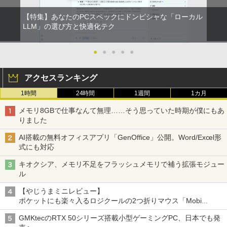
【特集】あなたのPCスペックにドンピシャな「ローカル
LLM」の選び方と快適化テク
●
●
●
●
●
アクセスランキング
1時間
24時間
1週間
1カ月
メモリ8GBで仕事なんて無理……そう思っていた時期が僕にもあ
りました
AI搭載の無料オフィスアプリ「GenOffice」公開。Word/Excel形
式にも対応
キオクシア、メモリ不足をフラッシュメモリで補う拡張モジュー
ル
【やじうまミニレビュー】
ポケットにも楽々入るロジクールの2つ折りマウス「Mobi
Fold」。その気になるギミックとは？
GMKtecのRTX 50シリーズ搭載小型ゲーミングPC、日本でも発