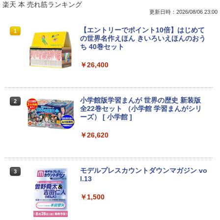
楽天 本 売れ筋ランキング
更新日時：2026/08/06 23:00
【大特価】中古 VAIO Core i7 1065G7 第
【★最大100%ポイント】超小型筐体 ミ
【送料無料】1.54インチ ST7789 解像度
【エントリーでポイント10倍】はじめて
1
1
1
1
10世代CPU メモリ8GB SSD256GB 14イ
ニパソコン HP ProDesk 800 G2 DM 第6
240x240 IPS LCDディスプレイ240x240
の世界名作えほん きいろいえほんのおう
ンチ フルHD Windows11 Home WEBカ
世代 Corei5 メモリ:8GB 新品SSD:256G
LCDモジュール SPI ディスプレイ Ardui
ち 40巻セット
メラ 無線LAN VJPK13C11N 1年保証 レ
B HDD:500GB デュアルストレージ USB
no RasberryPiなど対応
ビュー特典:WPS Office Bランク パソコ
3.0 Type-C DisplayPort VGA Wi-fi 無線
￥26,400
ン ノートパソコン バイオ 中古ノートPC
LAN Windows10 Windows11 ミニデス
￥1,980
win11 中古ノートパソコン
クトップ ミニPC
￥24,800
￥29,800
小学館版学習まんが 世界の歴史 新装版
2
＼レビュー投稿で保証延長／モバイルモ
全22巻セット （小学館 学習まんがシリ
2
ニター 15.6 ディスプレイ ポータブルモ
ーズ） [ 小学館 ]
ニター モニター モバイルディスプレイ h
マイクロソフト 法人向け Surface Pro 1
「楽天ランキング1位」 デスクトップパ
dmi タイプC デュアルディスプレイ スタ
￥26,620
2
2
2 インチ キーボード ストーン グレー EP
ソコン Windows11 Office付き パソコン
ンド ゲーム 液晶 薄型 軽量
2-32891
新品｜インテル 第14世代 Core i5-4590 i
5 i7-14700F｜ SSD 256GB～2TB｜メモ
￥19,800
リ 8～64GB DDR4/5｜ デスクトップPC
￥25,278
モデルプレスカウントダウンマガジン vo
3
2年保証 激安 高性能 ゲーム 本体のみ PC
l.13
高スペッ 初期設定済み
PHILIPS 241V8 LED液晶モニター 23.8
￥1,500
3
￥45,700
【期間限定 ポイントUP＆クーポン配
インチワイド ブラック 1920×1080 （フ
3
布】 Lenovo 500e Chromebook Gen 4
ルHD）16:9 IPSパネル 非光沢 ノングレ