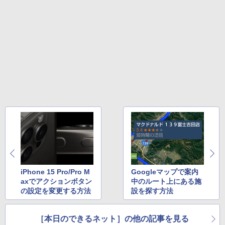
セリング 自動ペアリング Type-C充電 マイク
付き 防水 タッチ式音量調整 スポーツ/通勤/通
￥1,625
学/WEB会議(ホワイト)
BUGS LIFE
ONE PIECE モノクロ版 115 (ジャンプコミッ
￥1,964
クスDIGITAL)
コカ・コーラ やかんの麦茶 from 爽健美茶 ラ
ベルレス 650mlPET×24本
￥250
￥594
Xiaomi シャオミ REDMI Buds 8 Lite ワイヤ
￥1,653
レスイヤホン Bluetooth 5.4 ノイズキャンセ
リング ANC 36時間再生
￥2,980
iPhone 15 Pro/Pro M
Googleマップで案内
axでアクションボタン
中のルート上にある施
の設定を変更する方法
設を探す方法
［本日のできるネット］の他の記事を見る