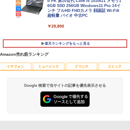
o PK 第10世代 Core i5 1035G1 メモリ1
6GB SSD 256GB Windows11 Pro 14イ
ンチ フルHD FHDカメラ 顔認証 Wi-Fi6
超軽量 バイオ 中古PC
￥29,800
楽天ランキングをもっと見る
Amazon売れ筋ランキング
イヤフォン
ミュージック
ドリンク
コミック
＼11日まで限定価格／【楽天1位】デス
ec訳あり☆PHILIPS 223V5L HDMI接続
あなたが誰かを殺した （講談社文庫） [
1
1
1
クトップパソコン 新品 福袋 5点セット
できます
東野 圭吾 ]
WPS Office付き 第12世代 Intel Corei3 1
2100F メモリ8GB〜32GB SSD256GB〜
￥3,999
￥1,023
Google 検索で当サイトの記事を優先表示させる
Anker Soundcore P40i オフホワイト
BRUCE WAYNE feat. Flo Milli, ATL Jacob
【Amazon.co.jp限定】 い・ろ・は・す 2L P
薬屋のひとりごと 17巻 (デジタル版ビッグガ
1TB Windows11 事務 在宅ワーク 安い
[Explicit]
ET ラベルレス ×8本
ンガンコミックス)
静音 高スペック デスクトップPC ビジネ
￥7,990
ス オフィス業務 事務作業 デスクワーク
￥250
￥1,112
￥770
￥49,210
【超特価】厳選大手メーカー 液晶モニタ
2026年度版 英検3級 過去6回全問題集 [
2
2
ー シークレット 22-23型ワイド フルHD
旺文社 ]
（1920x1080） HDMI指定可 ノングレア
Anker Soundcore P31i ブラック
BRUCE WAYNE feat. Flo Milli, ATL Jacob
by Amazon 天然水 ラベルレス 500ml ×24本
異世界居酒屋「のぶ」(22) (角川コミックス・
EIZO IIYAMA 三菱 富士通 NEC IO-DATA
￥1,760
[Explicit]
富士山の天然水 バナジウム含有 水 ミネラル
エース)
Dell HP PHILIPS等 液晶ディスプレイ