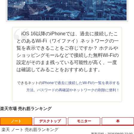
iOS 16以降のiPhoneでは、過去に接続したこ
とのあるWi-Fi（ワイファイ）ネットワークの一
覧を表示できることをご存じですか？ ホテルや
ショッピングモールなどで接続した無料Wi-Fiの
設定がそのまま残っている可能性が高く、一度
は確認してみることをおすすめします。
できるネットの
iPhoneで過去に接続したWi-Fiの一覧を表示する
方法。パスワードの再確認やネットワークの削除に便利！
楽天市場 売れ筋ランキング
ノート
デスクトップ
モニター
本
楽天 ノート 売れ筋ランキング
更新日時：2026/08/09 22:00