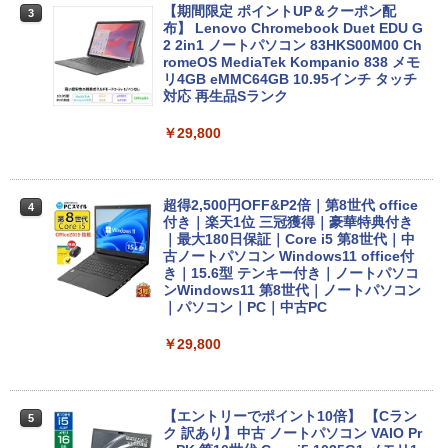
【期間限定 ポイントUP＆クーポン配
3
布】 Lenovo Chromebook Duet EDU G
2 2in1 ノートパソコン 83HKS00M00 Ch
romeOS MediaTek Kompanio 838 メモ
リ4GB eMMC64GB 10.95インチ タッチ
対応 再生品Sランク
￥29,800
超得2,500円OFF&P2倍｜第8世代 office
4
付き｜楽天1位 三冠獲得｜豪華特典付き
｜最大180日保証｜Core i5 第8世代｜中
古ノートパソコン Windows11 office付
き｜15.6型 テンキー付き｜ノートパソコ
ンWindows11 第8世代｜ノートパソコン
｜パソコン｜PC｜中古PC
￥29,800
【エントリーでポイント10倍】 【Cラン
5
ク 訳あり】中古 ノートパソコン VAIO Pr