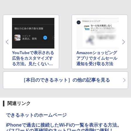
コン PC 一体型 新品 Windows11 27型 C
￥11,699
リング ANC 36時間再生
￥998
ore i7 第4世代 Office付き メモリ16GB
SSD512GB 初期設定済 ホワイト ブラッ
￥3,480
ク
【楽天1位常連・超800冠獲得】黒/白 モ
5
￥69,800
ニター 21.5 / 23.8 / 24.5 / 27型 240Hz/2
00Hz /180Hz/165Hz/100Hz ゲーミングモ
ニター 1ms応答 pcモニター パソコン モ
ニター 非光沢 スピーカー内蔵 HDR/Free
sync/VESA cocopar HG-238
【ポイント10倍：8月3日20時00分から8
5
YouTubeで表示される
Amazonショッピング
月11日01時59分まで】 [ジャンク] mous
広告をカスタマイズす
アプリでタイムセール
e(マウス) G-Tune E5-165 ゲーミングノ
￥13,999
る方法。見たくない広
通知を受け取る方法
ートパソコン 2208E5-165-ADLABW11 2
告はブロック！
208e5-165-adlabw11 [難あり(D)]
［本日のできるネット］の他の記事を見る
￥79,800
関連リンク
できるネットのホームページ
iPhoneで過去に接続したWi-Fiの一覧を表示する方法。
パスワードの再確認やネットワークの削除に便利！