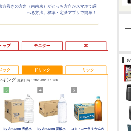
】恵方巻きの方角（南南東）がどっち方向かスマホで調
べる方法。標準・定番アプリで簡単！
トップ
モニター
本
お
3
3
3
3
4
4
4
4
5
5
5
5
6
6
6
6
ジック
ドリンク
コミック
ランキング
更新日時：2026/08/07 18:06
選
%オ
28
【★最大100%ポイン
中古 モニター 23イン
【1500円OFFクーポ
薬屋のひとりごと 17巻
モバイルモニター 15.6
□■※ 【USB端子多数
ノートパソコン 新品
＼話題の編み図が大集
DELL OptiPlex 3060
レビュー投稿 5年保証
【期間限定10%OFFク
魔女と傭兵（9） 【電
【全品最大250
【中古】【O
Acer スタン
異世界居酒屋
5
ー
祐
ト】HP ProDesk 600
チ iiyama XU2390HS-
ン】【訳アリ】【WEB
【電子書籍】[ 日向夏 ]
インチ InnoView モバ
搭載!】 HP デスクトッ
Office付き 初心者向け
合！／【★作品集】ア
Micro【Core i5-
｜MS Office 2024
ーポン 8/12 10時ま
子書籍】[ 宮木真人 ]
クーポン】フ
付】 【 Xeon 
ニター 21.5イ
(22) 【電子書
イ
G2 SFF/第6世代 Core
B3 スリムベゼル AH-
カメラ＋フルHD】ノー
イルディスプレイ 自立
プPC ProDesk 600 G6
初期設定済 Win11 Pro
イアムオリーブ増刊号
8400T/8GB(DDR4)/500GB/Win11-
H&B 搭載｜中古ノート
で】 ゲーミングモニタ
ペックを余裕
2.8GHz / 8.00
フルHD 120H
川 夏哉 ]
￥770
￥792
選
世
i7/メモ
IPSパネル 解像度
トパソコン 中古パソコ
型 1920*1080 FHD ポー
SFF Corei5-10500/メ
日本語キーボード テレ
NO.1 ハマナカ
64bit】中古/送料無料 ※
パソコン Windows11
ー 24.5インチ FHD
額で】 東芝 T
HDD:4TB SA
1ms(VRB) HD
￥22,800
￥8,550
￥29,800
￥8,980
￥30,000
￥29,800
￥950
￥16,800
￥29,800
￥12,980
￥24,999
￥36,000
￥11,880
￥924
ー
GB
リ:4GB/8GB/16GB/SSD:128GB/256GB/512GB/1TB/DVD/DP/VGA/Wifi/2
1920x1080 応答速度
ン 13.3インチ
タブルモニター IPS液晶
モリ
ワーク応援 Celeron
沖縄、離島を除く
Office付｜テンキー
240Hz 1ms Fast IPSパ
Dynabook B5
ンチ×2 】 【
ミニD-Sub 1
.
Anker Soundcore
On My Road
by Amazon 天然水
【2026年アップグレ
On My Road
by Amazon 炭酸水
Xiaomi シャオミ
BUGS LIFE
コカ・コーラ やかんの