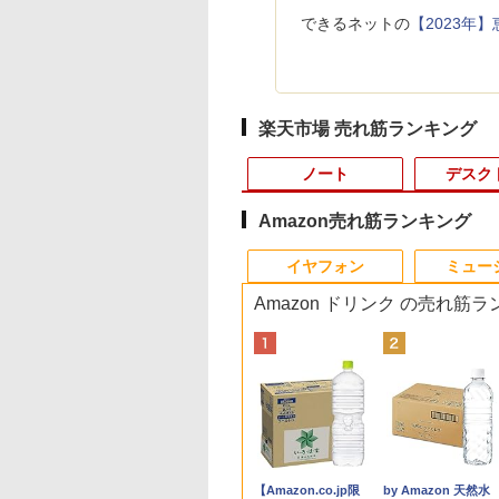
できるネットの
【2023年
楽天市場 売れ筋ランキング
ノート
デスク
Amazon売れ筋ランキング
10
10
10
10
1
1
1
1
2
2
2
2
イヤフォン
ミュー
Amazon ドリンク の売れ筋
0％OFF｜fujitsu
8%クーポンで
間限定10%OFFク
Aは悪役令嬢をど
【★最大100%ポイン
＼11日まで限定価格／
【縦画面対応/スピーカ
BARFOUT! SPECIAL
【中古】Panasonic
中古パソコン | Dell |
【マラソンセール期間
逆転バリバリバース 1
貴重 英語/中国語/日本
アースドリームス 厳
【マラソンP5倍/10
SAKAMOTO DAYS 
58｜最大180日保証
,848円」GEEKOM
 8/12 10時ま
ても救いたい〜ど
ト】【新生活応援・
ゲーミングPC 福袋 セ
ー内蔵】 Dell Pro 24
EDITION EARLY
Let's note SV8 CF-
OptiPlex 3040 SFF |
中ポイント5倍】中古
金のバリバコイン2枚つ
語版 WINDOWS XP
おまかせモニター 21.
フクーポン】中古ノ
【電子書籍】[ 鈴木
ルHD｜中古ノー
Max ミニPC AMD
 ゲーミングモニタ
と空と氷の姫君〜
2026】【Office 2024
ット 新品 RTX5060
液晶モニター
AUTUMN 2026 / TIME
SV8TDLVS【i5-8365U
Windows11 | デスク
モニター 23.8インチ
き特装版 （コロコロコ
SP3 / WIN7 /WIN10 
型〜27型ワイド
トパソコン Lenovo
斗 ]
ソコン｜
en 9 7940HS搭載
27インチ FHD
【電子書店共通特典
H&B】富士通
Ryzen7 5700X メモリ
E2425HSM 23.8型 フル
TRAVEL 岩本 照
8G 256G(SSD) WiFi
トップ | 一年保証 | 第6
ワイド ノングレア フ
ミックス） [ 掛丸 翔 ]
ンストール（購入時
【HDMI対応 / FULL
ThinkPad L570 第6
,800
5,900
,980
6
￥32,800
￥149,800
￥16,398
￥1,870
￥22,980
￥9,980
￥6,980
￥1,760
￥17,600
￥6,470
￥26,800
￥572
ows11 office付
745HS/H255より上
Hz 1ms Fast IPSパ
スト付】 【電子書
LIFEBOOK U9310/第10
16GB SSD500GB
HD IPS リフレッシュ
（Snow Man） [ ブラ
12LCD(1920x1200)】
世代 | Core i5 6500
ルHD PHILIPS
択） シルアル
HD解像度】 大手メ
代Core i5 メモリ16
Anker Soundcore
BRUCE WAYNE feat.
【Amazon.co.jp限
Anker Soundcore
BRUCE WAYNE feat
by Amazon 天然水