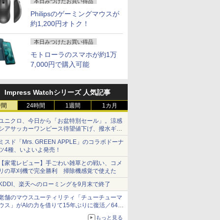
本日みつけたお買い得品
Philipsのゲーミングマウスが
約1,200円オトク！
本日みつけたお買い得品
モトローラのスマホが約1万
7,000円で購入可能
Impress Watchシリーズ 人気記事
時間
24時間
1週間
1カ月
ユニクロ、今日から「お盆特別セール」。涼感
シアサッカーワンピース待望値下げ、撥水ギア
ショーツは1990円に
ミスド「Mrs. GREEN APPLE」のコラボドーナ
ツ4種、いよいよ発売！
【家電レビュー】手ごわい雑草との戦い、コメ
リの草刈機で完全勝利 掃除機感覚で使えた
KDDI、楽天へのローミングを9月末で終了
老舗のマウスユーティリティ「チューチューマ
ウス」がAIの力を借りて15年ぶりに復活／64bit
化、Windows 10/11、「Chrome」も走り回
もっと見る