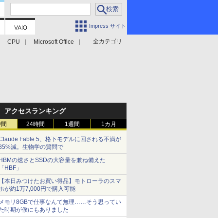
Impress サイト
全カテゴリ
CPU
Microsoft Office
アクセスランキング
時間
24時間
1週間
1カ月
Claude Fable 5、格下モデルに回される不満が
85%減。生物学の質問で
HBMの速さとSSDの大容量を兼ね備えた
「HBF」
【本日みつけたお買い得品】モトローラのスマ
ホが約1万7,000円で購入可能
メモリ8GBで仕事なんて無理……そう思ってい
た時期が僕にもありました