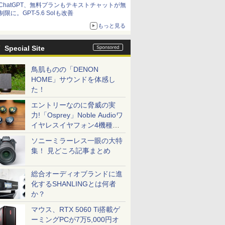
ChatGPT、無料プランもテキストチャットが無
制限に。GPT-5.6 Solも改善
もっと見る
Special Site
鳥肌ものの「DENON
HOME」サウンドを体感し
た！
エントリーなのに脅威の実
力!「Osprey」Noble Audioワ
イヤレスイヤフォン4機種を
一気に聴く
ソニーミラーレス一眼の大特
集！ 見どころ記事まとめ
総合オーディオブランドに進
化するSHANLINGとは何者
か？
マウス、RTX 5060 Ti搭載ゲ
ーミングPCが7万5,000円オ