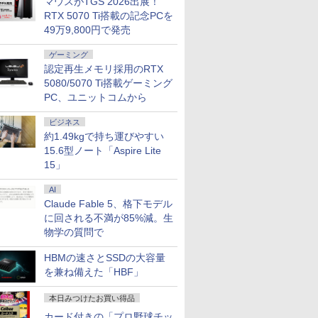
マウスがTGS 2026出展！
RTX 5070 Ti搭載の記念PCを
49万9,800円で発売
ゲーミング
認定再生メモリ採用のRTX
5080/5070 Ti搭載ゲーミング
PC、ユニットコムから
ビジネス
約1.49kgで持ち運びやすい
15.6型ノート「Aspire Lite
15」
AI
Claude Fable 5、格下モデル
に回される不満が85%減。生
物学の質問で
HBMの速さとSSDの大容量
を兼ね備えた「HBF」
本日みつけたお買い得品
カード付きの「プロ野球チッ