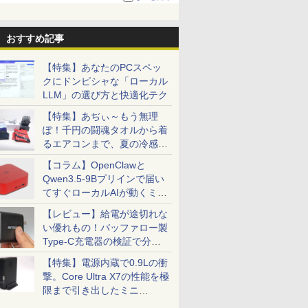
る。復活記念で2026年末まで500円
おすすめ記事
【特集】あなたのPCスペッ
クにドンピシャな「ローカル
LLM」の選び方と快適化テク
【特集】あぢぃ～もう無理
ぽ！千円の闘魂タオルから着
るエアコンまで、夏の冷感グ
ッズ一挙紹介
【コラム】OpenClawと
Qwen3.5-9Bプリインで届い
てすぐローカルAIが動くミニ
PC「SER9 Pro」
【レビュー】給電が途切れな
い優れもの！バッファロー製
Type-C充電器の検証で分か
ったこと
【特集】電源内蔵で0.9Lの衝
撃。Core Ultra X7の性能を極
限まで引き出したミニ
PC「GPD BOX」