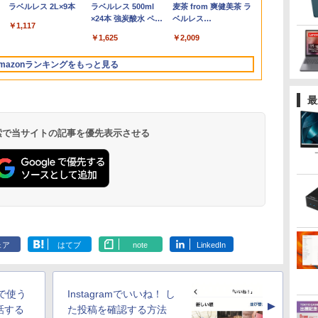
ス
画面出力/Office/中古 デ
5ms コントラスト比
SSD256GB メモリ8GB
パネル 薄型 軽量 持ち運
8GB/SSD256GB/DVD
N3350メモリー:8GB
DVD 搭載｜Core i5 第
ネル HDMI2.0×1
ンチ Intel Co
ネスホン パソ
ピーカー・ヘ
Liberty 5 ミッドナイ
(Stadium ver.)
ラベルレス 2L×9本
ード版】AOKIMI ワ
(Stadium ver.)
ラベルレス 500ml
REDMI Buds 8 Lite ワ
麦茶 from 爽健美茶 ラ
ン
レ
6イ
スクトップ デスクトッ
1000:1 入力端子 DVI
Core i5-1135G7 第11世
び 壁掛けに対応
マルチ/Win11 動作確認
高速SSD:512GB最大
7世代 メモリ 8GB SSD
DP1.4×1 Adaptive
代 メモリ8GB
用 電話機 本
端子 6軸カラ
￥250
トブラック
イヤレスイヤホン
×24本 強炭酸水 ペッ
イヤレスイヤホン
ベルレス
タ
プPC/Windows11
D-Sub HDMI 中古ディ
代 Microsoft Office付
Switch/PS3/PS4/PS5/Xbox
【中古】送料無料
laptop 14型液晶 Web
256GB｜店長厳選
Sync対応 フリッカー
SSD256GB/5
証(パネルは1
￥250
￥1,117
￥250
水
bluetooth イヤホン
トボトル 500ミリリ
Bluetooth 5.4 ノイズ
650mlPET×24本
対
スプレイ PCモニター
き Windows11 東芝
One/PC/スマ
カメラ USB 3.0
Lenovo ThinkPad
フリー ブルーライトカ
Windows11 O
EK221QJ0bm
￥14,990
￥1,964
￥1,625
￥3,480
￥2,009
V12 小型軽量 ブルー
ットル (Smart
キャンセリング ANC
】
PCディスプレイ 液晶
dynabook G83 中古
ホ/USBType-C/標準
miniHDMI 無線機能
15.6型 Bluetooth Wi-
ット モニター ディス
2019 H&B Wi
トゥースHi-Fi 最大
Basic)
36時間再生
中
ディスプレイ 液晶モニ
PC パソコン ノートPC
HDMI対応【選べる種
Bluetooth 超軽量大容
Fi 無線｜中古 パソコン
プレイ MAXZEN
DVD 中古 P
mazonランキングをもっと見る
36時間再生 ぶるーと
ター rankC
SSD1TB メモリ16GB
類】タッチ/ケース付
量バッテリー ノート
中古PC Word Excel
MGM25IC04-F240
トPC中古ノ
ゅーす コードレス
軽量 薄型 ダイナブック
き/4Kタイプ
PC在宅勤務14Q8H
ン 中古パソコ
ENCノイズキャンセ
最
リング 自動ペアリン
グ Type-C充電 マイ
ク付き 防水 タッチ式
 検索で当サイトの記事を優先表示させる
音量調整 スポーツ/通
勤/通学/WEB会議(ホ
ワイト)
ONE PIECE モノクロ
HUNTER×HUNTER
スーパーの裏でヤニ吸
版 115 (ジャンプコミ
モノクロ版 39 (ジャ
うふたり 9巻 (デジタル
ックスDIGITAL)
ンプコミックス
版ビッグガンガンコミ
ェア
はてブ
note
LinkedIn
DIGITAL)
ックス)
￥594
￥572
￥810
ホで使う
Instagramでいいね！ し
▲
話する
た投稿を確認する方法