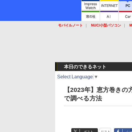
モバイルノート
NUC/小型パソコン
M
SSD
キーボード
マウス
本日のできるネット
Select Language
▼
【2023年】恵方巻き
で調べる方法
ポスト
リスト
シ