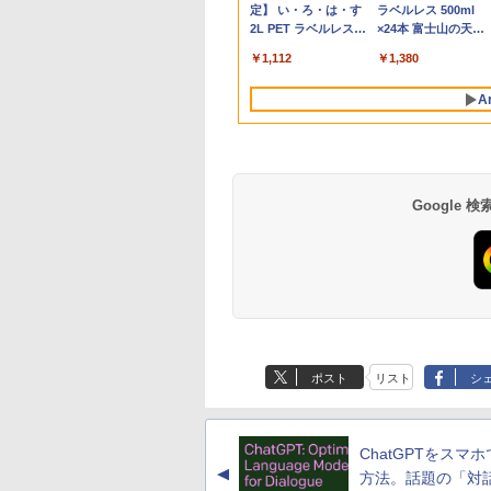
re i5 第8世代｜メ
adeon 780M(単
HDMI2.0×1
[ 目黒三吉 ]
世代 Core i5/メモ
Windows11 デスクト
レート 100Hz VESA 対
ウンズブックス ]
【ECセンター】保証期
3.2(～最大3.6)GHz |
243V7Q ブラック VGA
RS232C 省スペー
カー液晶
SSD256GB カメラ
P40i ブラック
Flo Milli, ATL Jacob
定】 い・ろ・は・す
P31i ブラック
Flo Milli, ATL Jacob
ラベルレス 500ml
GB SSD256GB
PU級性能)｜
.4×1 Adaptive
リ:8GB/M.2
ップPC WPS Office付
応 スピーカー HDMI
間1ヶ月【ランクC】
MEM:8GB |
DVI HDMI スピーカー
デスクトップパソコ
(Dell/HP/NEC等) テ
DVD Bluetooth 15.
[Explicit]
2L PET ラベルレス
[Explicit]
×24本 富士山の天然
rosoft
8GB DDR5拡張可能
nc対応 フリッカー
NVMe:128GB/256GB/512GB/1TB/Wi-
き 1年保証 NVMe M.2
DisplayPort VGA モニ
HDD:500GB | DVDマ
搭載 動作確認済み 送
Core I3 OR I5 3.1Gヘ
ワーク デュアルモニ
ンチWindows11 Pro
￥7,990
￥5,990
×8本
水 バナジウム含有 
ice2019付｜Webカ
SB4×2｜4画面8K
ー ブルーライトカ
fi/Bluetooth/13.3型
SSD 高性能 配信 動画
ター 液晶 液晶モニタ
ルチ | Win11Pro64Bit
料無料 30日保証
ルツ以上 2Gメモリ
ー Switch PS4 PS5
送料無料 保証付き
￥250
￥1,112
￥250
￥1,380
ミネラルウォーター
搭載｜15.6インチ
ュアル2.5G LAN
 モニター ディス
FHD/Webカメ
編集 VTuber対応 eスポ
ー 液晶ディスプレイ
ー DELL 790/7010
応 【整備済み中古品
ペットボトル 静岡県
キー付｜パソコン
年保証｜Win11 Pro
イ MAXZEN
ラ/HDMI/USB-
ーツ 初心者 ゲーミン
デル 23.8インチ パソコ
250Gハード DVD 【
A
産 500ミリリットル
ートパソコン｜中
宅/クリエイター/
27IC04-F240
C/USB3.2/パソコン 中
グパソコン デスクトッ
ンモニター ピボット
古】
(Smart Basic)
ソコン｜ノート
ミング向け mini
古PC 中古ノートパソコ
プパソコン【当日出
新品
｜オフィス付
16GB+1TB
ン Windows11
荷】
Google
薬屋のひとりごと 17
異世界居酒屋「の
巻 (デジタル版ビッグ
ぶ」(22) (角川コミッ
ガンガンコミックス)
クス・エース)
ポスト
リスト
シ
￥770
￥832
ChatGPTをスマ
▲
方法。話題の「対