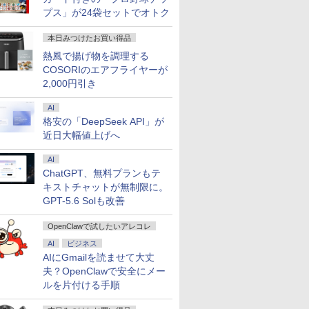
プス」が24袋セットでオトク
本日みつけたお買い得品
熱風で揚げ物を調理する
COSORIのエアフライヤーが
2,000円引き
AI
格安の「DeepSeek API」が
近日大幅値上げへ
AI
ChatGPT、無料プランもテ
キストチャットが無制限に。
GPT-5.6 Solも改善
OpenClawで試したいアレコレ
AI
ビジネス
AIにGmailを読ませて大丈
夫？OpenClawで安全にメー
ルを片付ける手順