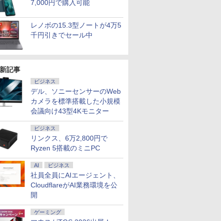
re i3 第4世
コン 業務
ッドホン
クリーン IPS液晶パネル
クトップPC 中古パソ
メモリ8GB Core i5 第
8GB/SSD256GB/DVD
ド MAX4.5G 16GB
ル スピーカー内蔵
｜Core i5 第8世代｜メ
位】Radeon 780M(単
ネル HDMI2.0×1
籍】[ 目黒三吉 ]
世代 Core 
Windows
レート 100
ウンズブッ
7,000円で購入可能
/16GB
体】
ー 3年保
USBType-C miniHDMI
コン
8世代 Microsoft
マルチ/15.6インチ/Wi-
DDR4 512GB M.2 2280
HDR10 Adaptive
モリ8GB SSD256GB
体GPU級性能)｜
DP1.4×1 Adaptive
リ:8GB/M.2
ップPC WPS
応 スピーカ
12GB/1TB
年)
スタンド付き
Office付き
Fi6対応 [C:並品] 2022
SSD デスクトップPC
Sync VESA対応 チル
｜Microsoft
128GB DDR5拡張可能
Sync対応 フリッカー
NVMe:128G
き 1年保証 
DisplayP
レノボの15.3型ノートが4万5
ffice
ix
PS4/PS5/Switch/PC/Mac
Windows11 NEC
年頃購入
4K Bluetooth5.2 デュ
ト調整可 オフィス用
office2019付｜Webカ
｜USB4×2｜4画面8K
フリー ブルーライトカ
fi/Bluetoot
SSD 高性
ター 液晶
千円引きでセール中
Fi VGA
など対応
Versapro VM-7 ノート
アル2.5G LAN
PCモニター フレーム
メラ搭載｜15.6インチ
｜デュアル2.5G LAN
ット モニター ディス
FHD/Web
編集 VTub
ー 液晶デ
C 中古ノー
パソコン 中古 PC パソ
Windows11 Pro 最大
レス Type-C/HDMIポ
テンキー付｜パソコン
｜3年保証｜Win11 Pro
プレイ MAXZEN
ラ/HDMI/US
ーツ 初心
デル 23.
ートパソコ
コン 中古ノートPC
64GB 16TB拡張 コン
ート 高画質 FHD フル
｜ノートパソコン｜中
｜在宅/クリエイター/
MGM27IC04-F240
C/USB3.2
グパソコン
ンモニター
ン
SSD1TB メモリ16GB
パクト 静音 省スペース
HD 液晶モニター
古パソコン｜ノート
ゲーミング向け mini
古PC 中古
プパソコン
新品
NucBox
Minifire MF24X3C
PC｜オフィス付
pc 16GB+1TB
ン Window
荷】
新記事
ビジネス
デル、ソニーセンサーのWeb
カメラを標準搭載した小規模
会議向け43型4Kモニター
ビジネス
リンクス、6万2,800円で
Ryzen 5搭載のミニPC
AI
ビジネス
社員全員にAIエージェント、
CloudflareがAI業務環境を公
開
ゲーミング