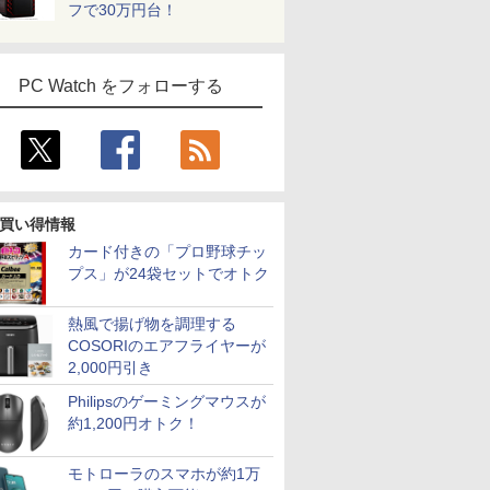
フで30万円台！
PC Watch をフォローする
買い得情報
カード付きの「プロ野球チッ
7
7
7
7
8
8
8
8
9
9
9
9
10
10
10
10
プス」が24袋セットでオトク
熱風で揚げ物を調理する
COSORIのエアフライヤーが
2,000円引き
0円OFF
S無】【鍵
ダードモ
「のぶ」
【最強配送対応で最短
Dell OptiPlex 3060
【いたわりセット付
【1500円OFFクーポ
Dynabook dynabook
【エントリーでポイン
【令和8年度】 いちば
【お買い物マラソ開催
超得10％OFF｜fujitsu
「28%クーポンで
【期間限定10%OFFク
町人Aは悪役令嬢をど
【★最大10
＼11日ま
【縦画面対
BARFOUT!
Philipsのゲーミングマウスが
余裕のス
E-2314
ンチ VA
籍】[ 蝉
翌日到着!!】 Ingnok モ
SFF 第8世代 Core i5
き】1年をおいしくすこ
ン】【WEBカメラ搭
B65/HS (Win11x64) 中
ト100％還元のチャン
んやさしい ITパスポー
中！P最大31.5%還
u758｜最大180日保証
97,848円」GEEKOM
ーポン 8/12 10時ま
うしても救いたい〜ど
ト】【新生
ゲーミングP
ー内蔵】 Del
EDITION 
約1,200円オトク！
のある金
GB /
z
バイルモニター 15.6イ
メモリ16GB SSD
やかに過ごす養生手帳
載&フルHD】ノートパ
古 Core i5-
ス】GMKtec M5 Ultra
ト 絶対合格の教科書＋
元】5年保証/Type-
｜フルHD｜中古ノー
A7 Max ミニPC AMD
で】 ゲーミングモニタ
ぶと空と氷の姫君〜
2026】【Off
ット 新品 R
液晶モニタ
AUTUMN 20
OSHIBA
TA 3.5イ
MI 1.4
ンチ モバイルディスプ
512GB Office付き
2027 （インプレス手帳
ソコン 中古パソコン
2.4GHz(1135G7)/メモ
ミニPC AMD Ryzen 7
出る順問題集 [ 高橋 京
C/100Hz 24インチ モ
トパソコン｜
Ryzen 9 7940HS搭載
ー 27インチ FHD
10【電子書店共通特典
H&B】富士
Ryzen7 5
E2425HSM
TRAVEL 
￥11,980
￥36,800
￥3,080
￥23,800
￥31,900
￥86,248
￥1,815
￥11,999
￥35,800
￥135,900
￥13,980
￥726
￥32,800
￥149,800
￥16,398
￥1,870
モトローラのスマホが約1万
54 15.6イ
 中古 ビジ
5ピン ス
レイ FHD 非光沢 A+ス
HDMI Windows11 デス
2027） [ 久保奈穂実 ]
14インチ SSD128GB
リ
7730U 8コア 16スレッ
介 ]
ニター USB-C IPSパネ
Windows11 office付
【8745HS/H255より上
240Hz 1ms Fast IPSパ
イラスト付】 【電子書
LIFEBOOK 
16GB SSD
HD IPS
（Snow M