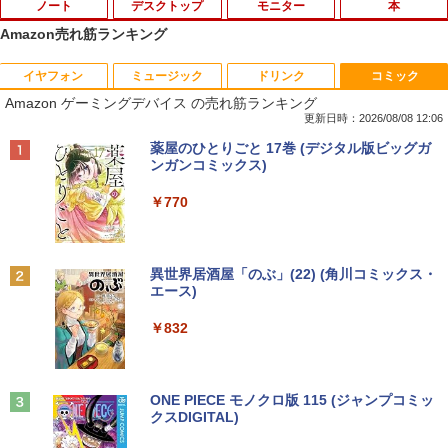
ノート
デスクトップ
モニター
本
Amazon売れ筋ランキング
イヤフォン
ミュージック
ドリンク
コミック
【ノートPC用】【あんしん3ヶ月に延長
ポイント10倍 中古パソコン デスクトッ
アースドリームス 厳選おまかせモニター
はだしのゲン（全7巻セット） （中公文
1
1
1
1
Amazon ゲーミングデバイス の売れ筋ランキング
保証】通常付属している30日の保証期間
プ Windows10【Windows 10 Pro 64Bit
21.5型〜27型ワイド 【HDMI対応 / FULL
庫コミック版） [ 中沢啓治 ]
が3ヶ月に延長されます。【単品購入・併
搭載】富士通 ESPRIMO D583シリーズ等
HD解像度】 大手メーカー液晶 (Dell/HP/
更新日時：2026/08/08 12:06
用不可※レビューキャンペーンは除く /
Celeron G1840 2.8G/4G/250GB/DVD-R
NEC等) テレワーク デュアルモニター S
￥5,852
Anker Soundcore P40i オフホワイト
BRUCE WAYNE feat. Flo Milli, ATL Jacob
by Amazon 天然水 ラベルレス 500ml ×24本
薬屋のひとりごと 17巻 (デジタル版ビッグガ
ノートパソコン専用】
OM
witch PS4 PS5対応 【整備済み中古品】
[Explicit]
富士山の天然水 バナジウム含有 水 ミネラル
ンガンコミックス)
ウォーター ペットボトル 静岡県産 500ミリリ
￥7,990
￥1,000
￥9,980
￥6,470
ットル (Smart Basic)
￥250
￥770
【中古】ギリシャ語辞典/大学書林/古川晴
2
￥1,380
風（単行本）
おまかせ 中古ノートパソコン Windows
【中古】【箱付】 APPLE Mac mini A13
【お買い物マラソン限定価格】モニター
2
2
2
Anker Soundcore P31i ブラック
BRUCE WAYNE feat. Flo Milli, ATL Jacob
異世界居酒屋「のぶ」(22) (角川コミックス・
11 A4サイズ 15型以上 メーカー 富士通 N
47 (Late 2014) 【 macOS Monterey 12.
21.5インチ 100Hz FHD VAパネル スピー
￥25,249
[Explicit]
エース)
【Amazon.co.jp限定】 い・ろ・は・す 2L P
EC 等 CPU Intel Cel 第6世代 メモリ4GB
7.6 / i7(3GHz) / メモリ:16GB / HDD:1.1
カー搭載 ブルーライト軽減 ノングレアタ
ET ラベルレス ×8本
￥5,990
SSD128GB 無線LAN WPS office2搭載
2TB 】 【 中古 ビジネスホン パソコン
イプ 壁掛け対応 省スペース 角度調整 高
￥250
￥832
HDMI対応 送料無料 訳あり品
業務用 電話機 本体】
視野角 178° Adaptive-Sync対応 MAXZ
￥1,112
EN MJM22CH03-F100 2608mr
￥7,980
￥24,200
ちいかわ なんか小さくてかわいいやつ
3
￥9,930
（4）なんか小さくてためになる豆本付き
Anker Soundcore Liberty 5 ミッドナイトブ
On My Road (Stadium ver.)
ONE PIECE モノクロ版 115 (ジャンプコミッ
特装版 （プレミアムKC） [ ナガノ ]
ラック
クスDIGITAL)
by Amazon 天然水ラベルレス 2L×9本
￥250
￥2,420
【期間限定破格金額！】新生活 新古品 W
HP ProDesk 400 G6 DM 【Core i5 1050
3
3