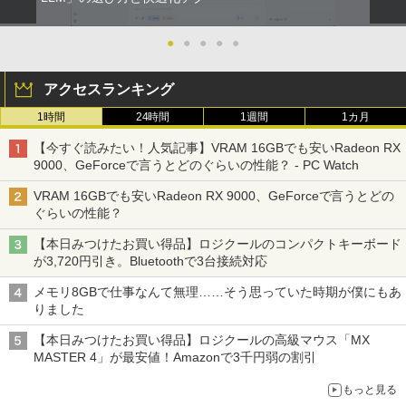
●
●
●
●
●
アクセスランキング
1時間
24時間
1週間
1カ月
【今すぐ読みたい！人気記事】VRAM 16GBでも安いRadeon RX
9000、GeForceで言うとどのぐらいの性能？ - PC Watch
VRAM 16GBでも安いRadeon RX 9000、GeForceで言うとどの
ぐらいの性能？
【本日みつけたお買い得品】ロジクールのコンパクトキーボード
が3,720円引き。Bluetoothで3台接続対応
メモリ8GBで仕事なんて無理……そう思っていた時期が僕にもあ
りました
【本日みつけたお買い得品】ロジクールの高級マウス「MX
MASTER 4」が最安値！Amazonで3千円弱の割引
もっと見る