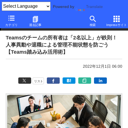
Powered by
Translate
本日のできるネット
カテゴリ
過去記事
検索
Impressサイト
Teamsのチームの所有者は「2名以上」が鉄則！
人事異動や退職による管理不能状態を防ごう
【Teams踏み込み活用術】
2022年12月1日 06:00
リスト