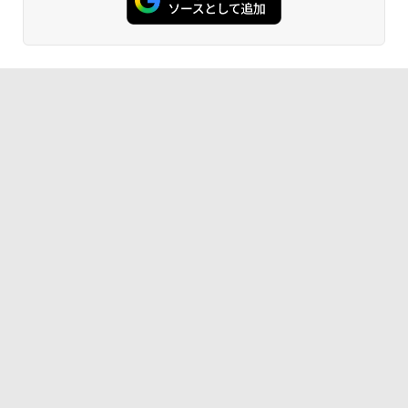
Windows11 Windows10
ネル 非光沢 ノングレア ディスプレイポ
￥59,800
ート HDMI VGA PS4 switch 対応 スイッ
チ VESA準拠【中古】
￥11,999
￥5,600