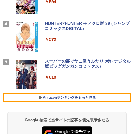
￥14,990
￥594
￥1,117
in11搭載 パソコンノートパソコンoffice
0T/メモリ16GB(DDR4)/SSD256GB(M.2
液晶モニター PCディスプレイ 23.8 24イ
3
付き 初心者向けノートPC 初期設定済 1
NVMe)/Win11Pro-64bit】【中古/送料無
ンチ 144Hz 1ms IPS フルHD ノングレア
5.6型 インテル高速CPU ランダムで発送
料】※沖縄・離島を除く
非光沢 ブルーライトカット HDMI VGA
メモリ4GB～ 高速SSD1TB 最大 フルHD
スピーカー内蔵 ヘッドホン端子 VESA対
小学館の図鑑NEO／1〜10巻セット
4
Webカメラ zoom 軽量薄型 無線 型番更
応 テレワーク 在宅勤務 法人向け オフィ
【2026年アップグレード版】AOKIMI ワイヤ
On My Road (Stadium ver.)
HUNTER×HUNTER モノクロ版 39 (ジャンプ
￥32,980
新で在庫処分
ス TERRA 2441W
レスイヤホン bluetooth イヤホン V12 小型
コミックスDIGITAL)
by Amazon 炭酸水 ラベルレス 500ml ×24本
￥25,300
軽量 ブルートゥースHi-Fi 最大36時間再生 ぶ
強炭酸水 ペットボトル 500ミリリットル (Sm
￥250
るーとゅーす コードレス ENCノイズキャン
art Basic)
￥9,980
￥9,999
￥572
セリング 自動ペアリング Type-C充電 マイク
【期間限定P15倍+最大10%OFFクーポ
4
付き 防水 タッチ式音量調整 スポーツ/通勤/通
￥1,625
ン】 【3年保証】HP PRODESK 400 G5
学/WEB会議(ホワイト)
DM [新品SSD] SSD256GB メモリ8GB C
からだの厚みを薄くする [ 土屋元明 ]
中古ノートパソコン Core i3/i5選択可 Wi
ore i5 Windows 11 Pro 中古 アウトレッ
【楽天1位！保護レザーケース付き】【タ
BUGS LIFE
スーパーの裏でヤニ吸うふたり 9巻 (デジタル
5
4
4
￥1,964
ndows11 Pro WPS Office 2024付き メ
ト 返品 送料無料 中古デスクトップパソ
ッチ選択】 モバイルモニター 15.6インチ
版ビッグガンガンコミックス)
コカ・コーラ やかんの麦茶 from 爽健美茶 ラ
モリ8GB SSD1TB 15.6型 テンキー ビジ
コン 中古パソコン デスクトップパソコン
ノングレア 非光沢 1080PフルHD コスパ
￥1,540
ベルレス 650mlPET×24本
￥250
ネス 在宅勤務 学生向け 福袋2026
デスクトップ PC ミニPC OFFICE付き
高画質 デュアルモニター サブモニター
￥810
ポータブルモニター ゲーミングモニター
Xiaomi シャオミ REDMI Buds 8 Lite ワイヤ
￥2,009
リモートワーク IPS Tpye-C/mini HDMI
レスイヤホン Bluetooth 5.4 ノイズキャンセ
￥11,900
￥37,400
pc ミニPC iPhone対応
リング ANC 36時間再生
Amazonランキングをもっと見る
￥9,999
￥3,480
【★最大100%ポイント】【大特価!訳あ
新品 VETESA 一体型デスクトップパソコ
5
5
り!】【タッチパネル×Webカメラ】Pana
ン 24型フルHD液晶 Windows11 Office
sonic Let's note CF-XZ6/第7世代 Core
付き 第3世代 Core i7 メモリ16GB SSD5
Google 検索で当サイトの記事を優先表示させる
i5/メモリ:8GB/SSD:128GB/12型液晶/Wi
12GB USB3.0 初期設定済み キーボー
HP P224 LED液晶モニター 21.5インチワ
5
fi/Bluetooth/Office/USB-C/HDMI/中古パ
ド・マウス付属
イド 薄型 液晶ディスプレイ 1920×1080
ソコン ノートパソコン モバイルパソコン
（フルHD）白色LEDバックライト IPSパ