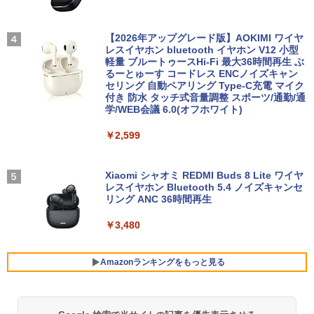
ASUS エイスース 液晶ディスプレイ Ey
3
e Care ［23.8型 / フルHD(1920×1080) /
ワイド］ VA249HG
【2026年アップグレード版】AOKIMI ワイヤ
ちいかわ なんか小さくてかわいいやつ 1
4
レスイヤホン bluetooth イヤホン V12 小型
￥13,800
巻～7巻 コミックセット【 新品 】ナガノ
軽量 ブルートゥースHi-Fi 最大36時間再生 ぶ
講談社 ハチワレ うさぎ かわいい 楽しい
るーとゅーす コードレス ENCノイズキャン
切ない 描きおろしエピソード Twitter ツ
セリング 自動ペアリング Type-C充電 マイク
イッター X エックス コミック アニメ 漫
付き 防水 タッチ式音量調整 スポーツ/通勤/通
画 セット 全巻 ギフト 贈り物 プレゼント
アイオーデータ｜I-O DATA 液晶ディスプ
4
学/WEB会議 6.0(オフホワイト)
クリスマス
レイ(23.8型/ADS/FullHD 1920×1080/10
0Hz/5ms/HDMI/DP/USB Type-C/VESA/5
￥2,599
年保証・無輝点保証)(ホワイト) LCD-C2
￥8,525
42SDW
Xiaomi シャオミ REDMI Buds 8 Lite ワイヤ
￥25,977
レスイヤホン Bluetooth 5.4 ノイズキャンセ
ROCKIN'ON JAPAN (ロッキング・オ
5
リング ANC 36時間再生
ン・ジャパン) 2026年 10月号
￥3,480
Philips｜フィリップス 液晶ディスプレ
￥1,080
5
イ(23.8型/IPS/WQHD 2560×1440/75Hz/1
ms)(ブラック) 24E1N5600E/11
Amazonランキングをもっと見る
￥29,800