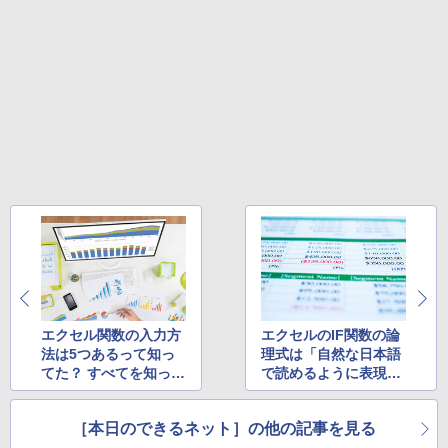
￥1,625
BUGS LIFE
スーパーの裏でヤニ吸うふたり 9巻 (デジタル
版ビッグガンガンコミックス)
コカ・コーラ やかんの麦茶 from 爽健美茶 ラ
ベルレス 650mlPET×24本
￥250
￥810
￥2,009
エクセル関数の入力方
エクセルのIF関数の論
法は5つあるって知っ
理式は「自然な日本語
てた？ すべてを知った
で読めるように表現す
うえで正確に入力しよ
る」のがコツ【Excel
う【Excel講師の仕事
講師の仕事術】 ほか
［本日のできるネット］の他の記事を見る
術】