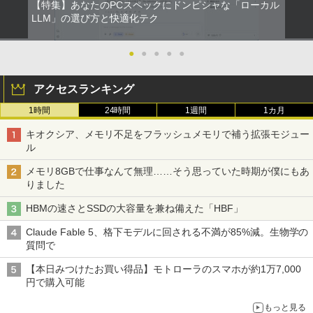
【特集】あなたのPCスペックにドンピシャな「ローカル
LLM」の選び方と快適化テク
●
●
●
●
●
アクセスランキング
1時間
24時間
1週間
1カ月
キオクシア、メモリ不足をフラッシュメモリで補う拡張モジュー
ル
メモリ8GBで仕事なんて無理……そう思っていた時期が僕にもあ
りました
HBMの速さとSSDの大容量を兼ね備えた「HBF」
Claude Fable 5、格下モデルに回される不満が85%減。生物学の
質問で
【本日みつけたお買い得品】モトローラのスマホが約1万7,000
円で購入可能
もっと見る