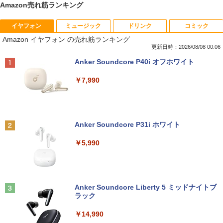
Amazon売れ筋ランキング
イヤフォン
ミュージック
ドリンク
コミック
PHILIPS 241V8 LED液晶モニター 23.8
ギルティサークル（21） 【電子書籍】[
1
1
Amazon イヤフォン の売れ筋ランキング
インチワイド ブラック 1920×1080 （フ
山本やみー ]
ルHD）16:9 IPSパネル 非光沢 ノングレ
更新日時：2026/08/08 00:06
ア 液晶ディスプレイ HDMI VGA VESA準
￥792
Anker Soundcore P40i オフホワイト
拠 PS4 switch 対応 スイッチ 【中古】
￥7,990
￥6,500
片田舎のおっさん、剣聖になる 11 〜
2
ただの田舎の剣術師範だったのに、大成
した弟子たちが俺を放ってくれない件〜
【楽天1位!1,600円OFFクーポン 8/4 20:
2
Anker Soundcore P31i ホワイト
【電子書籍】[ 佐賀崎しげる ]
00-8/11 01:59】Xiaomi Monitor A24i 20
26 ディスプレイ 1080P 23.8インチ 144
￥5,990
Hzリフレッシュレート sRGB99% 1670
￥1,430
万色 300nits ΔE＜1 低ブルーライト 大
画面 TÜV認証 目にやさしい 調整可能な
スタンド VESA
TACO直伝！ 知っているだけで劇的に上
3
Anker Soundcore Liberty 5 ミッドナイトブ
￥12,580
達する 人体ドローイングのコツ390 [ TA
ラック
CO（タコ） ]
￥14,990
￥2,420