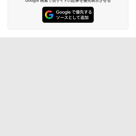
Google 検索で当サイトの記事を優先表示させる
BRUCE WAYNE feat. Flo Milli, ATL Jacob
【Amazon.co.jp限定】 い・ろ・は・す 2L P
薬屋のひとりごと 17巻 (デジタル版ビッグガ
[Explicit]
ET ラベルレス ×8本
ンガンコミックス)
￥250
￥1,112
￥770
BRUCE WAYNE feat. Flo Milli, ATL Jacob
by Amazon 天然水 ラベルレス 500ml ×24本
異世界居酒屋「のぶ」(22) (角川コミックス・
[Explicit]
富士山の天然水 バナジウム含有 水 ミネラル
エース)
ウォーター ペットボトル 静岡県産 500ミリリ
ットル (Smart Basic)
￥250
￥832
￥1,380
On My Road (Stadium ver.)
ONE PIECE モノクロ版 115 (ジャンプコミッ
クスDIGITAL)
by Amazon 天然水ラベルレス 2L×9本
￥250
￥594
￥1,117
On My Road (Stadium ver.)
HUNTER×HUNTER モノクロ版 39 (ジャンプ
コミックスDIGITAL)
by Amazon 炭酸水 ラベルレス 500ml ×24本
強炭酸水 ペットボトル 500ミリリットル (Sm
￥250
art Basic)
￥572