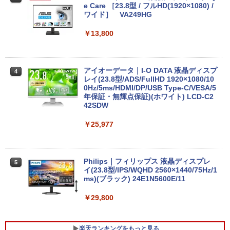
e Care ［23.8型 / フルHD(1920×1080) /
【★最大100%ポイント】【第8世代 4コ
ワイド］ VA249HG
3
ア・8スレッド】富士通 LIFEBOOK A57
9/第8世代 Core i5/メモリ: 8GB/16GB/新
￥13,800
品 SSD:256GB/512GB/1TB/DVD/Wi-fi/1
5.6型/Office/HDMI/USB3.1/中古PC 中古
ノートパソコン Windows11 Win11正式
対応
アイオーデータ｜I-O DATA 液晶ディスプ
4
レイ(23.8型/ADS/FullHD 1920×1080/10
￥27,800
0Hz/5ms/HDMI/DP/USB Type-C/VESA/5
年保証・無輝点保証)(ホワイト) LCD-C2
42SDW
【1500円OFFクーポン】【WEBカメラ
￥25,977
4
＆テンキー付き】ノートパソコン 15.6イ
ンチ SSD512GB メモリ16GB Corei5 第
8世代 Microsoft Office付き Windows11
DELL Latitude 3500 中古ノートパソコ
Philips｜フィリップス 液晶ディスプレ
5
ン PC パソコン 中古ノートPC 中古PC 最
イ(23.8型/IPS/WQHD 2560×1440/75Hz/1
大SSD1TB メモリ32GB 中古パソコン フ
ms)(ブラック) 24E1N5600E/11
ルHD
￥29,800
￥24,800
楽天ランキングをもっと見る