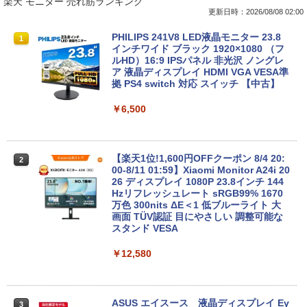
楽天 モニター 売れ筋ランキング
更新日時：2026/08/08 02:00
[訳アリ★格安] ノートパソコン Window
PHILIPS 241V8 LED液晶モニター 23.8
1
1
s11 15.6型 HP 250 G7 第七世代 Core-i3
インチワイド ブラック 1920×1080 （フ
メモリ8GB SSD128GB 15.6インチ 無線
ルHD）16:9 IPSパネル 非光沢 ノングレ
LAN テンキー HDMI Webカメラ DVDマ
ア 液晶ディスプレイ HDMI VGA VESA準
ルチ Bluetooth USB3.0 SDカード ノー
拠 PS4 switch 対応 スイッチ 【中古】
トPC ノート 中古パソコン 中古PC Win1
1 Office 格安 中古
￥6,500
￥12,800
【楽天1位!1,600円OFFクーポン 8/4 20:
2
00-8/11 01:59】Xiaomi Monitor A24i 20
【マラソン限定30%OFF】中古 Dell Ins
26 ディスプレイ 1080P 23.8インチ 144
2
piron 3593 Core i3 1005G1 第10世代CP
Hzリフレッシュレート sRGB99% 1670
U メモリ8GB SSD256GB 15インチ フル
万色 300nits ΔE＜1 低ブルーライト 大
HD Windows11 Home WEBカメラ 無線
画面 TÜV認証 目にやさしい 調整可能な
LAN テンキー DVDマルチ P75F 1年保証
スタンド VESA
レビュー特典:WPS Office Bランク パソ
コン ノートパソコン デル 中古ノートPC
￥12,580
￥30,800
ASUS エイスース 液晶ディスプレイ Ey
3