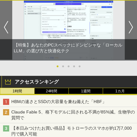
【特集】あなたのPCスペックにドンピシャな「ローカル
LLM」の選び方と快適化テク
●
●
●
●
●
アクセスランキング
1時間
24時間
1週間
1カ月
HBMの速さとSSDの大容量を兼ね備えた「HBF」
Claude Fable 5、格下モデルに回される不満が85%減。生物学の
質問で
【本日みつけたお買い得品】モトローラのスマホが約1万7,000
円で購入可能