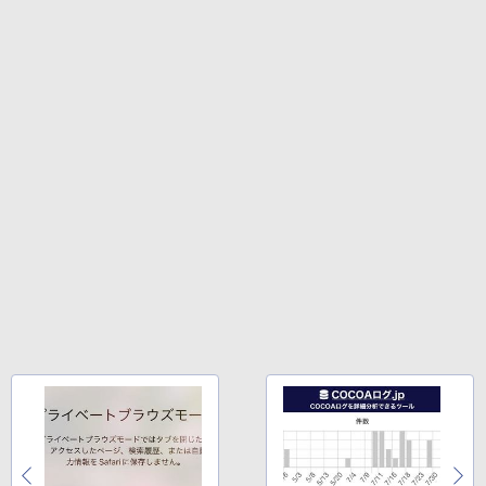
￥14,990
￥594
￥1,117
￥19,096
【2026年アップグレード版】AOKIMI ワイヤ
On My Road (Stadium ver.)
HUNTER×HUNTER モノクロ版 39 (ジャンプ
[9月上旬より発送予定][新品]HUNTER×H
4
レスイヤホン bluetooth イヤホン V12 小型
コミックスDIGITAL)
by Amazon 炭酸水 ラベルレス 500ml ×24本
UNTER ハンター×ハンター (1-39巻 最新
軽量 ブルートゥースHi-Fi 最大36時間再生 ぶ
強炭酸水 ペットボトル 500ミリリットル (Sm
￥250
刊) 全巻セット [入荷予約]
るーとゅーす コードレス ENCノイズキャン
art Basic)
￥572
セリング 自動ペアリング Type-C充電 マイク
￥19,096
付き 防水 タッチ式音量調整 スポーツ/通勤/通
￥1,625
学/WEB会議 6.0(オフホワイト)
BUGS LIFE
スーパーの裏でヤニ吸うふたり 9巻 (デジタル
￥2,599
版ビッグガンガンコミックス)
コカ・コーラ やかんの麦茶 from 爽健美茶 ラ
ふかふかダンジョン攻略記〜俺の異世界
5
ベルレス 650mlPET×24本
￥250
転生冒険譚〜/ 20 【電子書籍】[ KAKER
￥810
U ]
Xiaomi シャオミ REDMI Buds 8 Lite ワイヤ
￥2,009
レスイヤホン Bluetooth 5.4 ノイズキャンセ
￥792
リング ANC 36時間再生
￥3,480