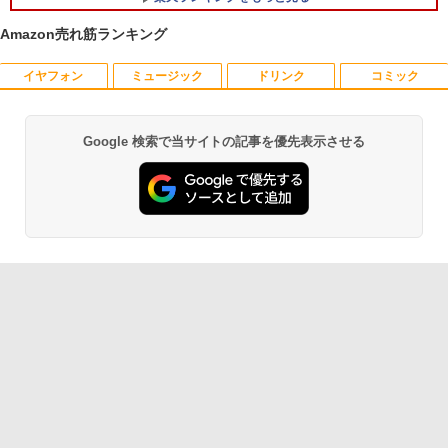
エントリーで最大10倍！充実機能ノート
5
Amazon売れ筋ランキング
パソコン テンキー/DVD/WEBカメラ内蔵
第8世代Core i3/i5 Core i7 最大メモリ16
GB 新品SSD256GB 東芝 NEC有名メー
イヤフォン
ミュージック
ドリンク
コミック
【楽天ブックス限定特典】原かれん 1st
カー15.6型 DVD内蔵 15.6インチ HDMI P
1
写真集 どストライク(生写真1枚) [ 原 か
olaris Office搭載 最新MicrosoftOffice2
れん ]
024可 Windows11 長期保証 中古PC
Google 検索で当サイトの記事を優先表示させる
Anker Soundcore P40i オフホワイト
BRUCE WAYNE feat. Flo Milli, ATL Jacob
【Amazon.co.jp限定】 い・ろ・は・す 2L P
薬屋のひとりごと 17巻 (デジタル版ビッグガ
￥4,400
￥18,000
[Explicit]
ET ラベルレス ×8本
ンガンコミックス)
￥7,990
￥250
￥1,112
￥770
角川まんが学習シリーズ 日本の歴史
2
全16巻定番セット [ 山本 博文 ]
Anker Soundcore P31i ホワイト
BRUCE WAYNE feat. Flo Milli, ATL Jacob
by Amazon 天然水 ラベルレス 500ml ×24本
異世界居酒屋「のぶ」(22) (角川コミックス・
￥17,600
[Explicit]
富士山の天然水 バナジウム含有 水 ミネラル
エース)
ウォーター ペットボトル 静岡県産 500ミリリ
￥5,990
ットル (Smart Basic)
￥250
￥832
【9月上旬発送予定】 ハンターハンター
3
￥1,380
全巻 HUNTER×HUNTER 1巻-39巻 セッ
ト 最新 冨樫 義博 集英社 ジャンプコミッ
Anker Soundcore Liberty 5 ミッドナイトブ
On My Road (Stadium ver.)
ONE PIECE モノクロ版 115 (ジャンプコミッ
クス 漫画 マンガ まんが 全巻セット 【送
ラック
クスDIGITAL)
by Amazon 天然水ラベルレス 2L×9本
料無料】【新品】
￥250