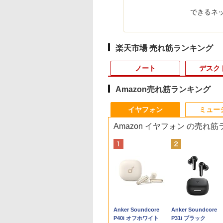
できるネ
楽天市場 売れ筋ランキング
ノート
デスク
Amazon売れ筋ランキング
3
10
10
1
1
1
1
2
2
2
2
イヤフォン
ミュー
Amazon イヤフォン の売れ
ウス
U ノートパソコン A53-K3(16
1位★マラソン限定
停止勇者（22）
【エントリーでポイント10倍】 【Bラ
【エントリーで最大全
ギルティサークル
新古品ノートパソコン
【期間限定P15倍+最大10%OFFクーポ
【マラソンセール期間
ゾンビのあふれた世界
中古美品 フルHD 15.
DELL デル E2318H
異世界魔王と召喚少
【ポ
ソ
ffice/Core i5 1335U/メモリ 16GB/SSD
倍【クーポン利用で
子書籍】[ 光永康
ンク】中古 デスクトップ PC HP Z2
額ポイント還元｜8/11
（21） 【電子書籍】[
Intel Celeron
ン】 【3年保証】HP ELITEDESK 800
中ポイント5倍】中古
で俺だけが襲われない
インチ EPSON
LED液晶モニター 23
の奴隷魔術（30） 
＋キ
ce付
ファインシルバー Note A スタンダードノー
0,999円】モバイ
Tower G4 Win11 Pro Xeon E-2244G 4
まで】 ASUS｜エイス
山本やみー ]
Windows11 Pro WPS
G6 DM SSD256GB メモリ16GB Core
モニター 17インチ ス
5 【電子書籍】[ 増田ち
Endeavor NJ4400E /
ンチワイド ブラック
子書籍】[ 福田直叶 ]
コン 中
B
3SA
ター 15.6インチ
コア メモリ32GB SSD 512GB NVMe
ース PCモニター Eye
Office 2024付き メモ
i3 Windows 11 Pro 中古 アウトレット
クエア 店長おまかせ
ひろ ]
Windows11/ 超高性
1920×1080 （フル
き ス
999
2
￥59,800
￥15,800
￥792
￥18,980
￥39,600
￥2,980
￥1,155
￥26,990
￥4,980
￥792
￥34,
5
イルディスプレイ
HDD 1TB Quadro P2200 ワークステ
Care VA279HG [27型 /
リ16GB SSD1TB 15.6
返品 送料無料 中古デスクトップパソ
VGA / DVI ケーブル付
第10世代Core i5-
HD）IPSパネル LED
Core
Anker Soundcore
Anker Soundcore
1920*1080 非光沢
ーション エイチピー
フルHD(1920×1080) /
型 Bluetooth 無線
コン 中古パソコン デスクトップパソ
き サブモニター 監視
10210u/ メモリ 16G
ックライト付 非光沢
SF
P40i オフホワイト
P31i ブラック
C
クリーン IPS液晶
ワイド /120Hz]
LAN USB3.0 テンキー
コン デスクトップ PC ミニPC
用 ケーブル付き 動作
8GB 選択可/ 爆速SS
ノングレア 液晶ディ
Win