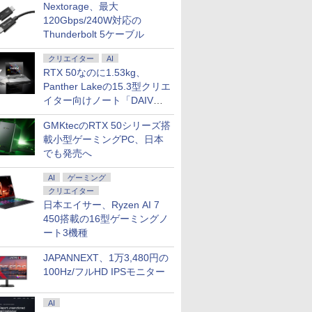
Nextorage、最大
120Gbps/240W対応の
Thunderbolt 5ケーブル
クリエイター
AI
RTX 50なのに1.53kg、
Panther Lakeの15.3型クリエ
イター向けノート「DAIV
Z5」
GMKtecのRTX 50シリーズ搭
載小型ゲーミングPC、日本
7
7
2
8
8
7
9
9
3
10
10
でも発売へ
AI
ゲーミング
クリエイター
日本エイサー、Ryzen AI 7
450搭載の16型ゲーミングノ
ート3機種
ーポン配布セール】 1/21新発売 ゲーミングノ
5倍+最大10%OFFクーポ
XZEN
ズ 39号
【100Hz/3年保証】液
名言セラピー復刊セッ
【ポイント2倍&1500円オフ】【マウス
Philips｜フィリップス
この素晴らしい世界に
富士通｜FUJITSU ノートパソコン A53-K3(16
楽天1位★マラソン限定
時間停止勇者（22）
【エントリーでポイント10
【エントリ
ギルティサ
 3050 Ryzen 7 170 メモリ 16GB SSD
HP ELITEDESK 800
Q180-
における
晶モニター 23.8インチ
ト5点（ブックカバー付
＋キーボード付属】デスクトップパソ
液晶ディスプレイ(23.8
祝福を！(23) 【電子書
型/Windows11/Office/Core i5 1335U/メモリ 
P2倍【クーポン利用で
【電子書籍】[ 光永康
ンク】中古 デスクトップ PC
額ポイント還
（21） 【
JAPANNEXT、1万3,480円の
インチ 144Hz Webカメラ WiFi LAN
56GB メモリ16GB Core
[27型 液
認定基準
HP Series 3 Pro 324pv
き） [ ひすいこたろう ]
コン 中古 パソコン Microsoft Office付
型/IPS/FullHD
籍】[ 渡 真仁 ]
256GB/DVD)ファインシルバー Note A ス
実質10,999円】モバイ
則 ]
Tower G4 Win11 Pro Xeo
まで】 AS
山本やみー 
100Hz/フルHD IPSモニター
 日本語キーボード PC ASUS TUF Gaming
s 11 Pro 中古 アウトレット
] 【ア
VAモニター リフレッ
き ストレージ 最大1TB メモリ32GB
1920×1080/75Hz/4ms)
トPC FMVA53K3SA
ルモニター 15.6インチ
コア メモリ32GB SSD 512
ース PCモ
￥12,980
￥11,000
￥34,800
￥13,980
￥924
￥164,780
￥13,999
￥792
￥59,800
￥15,800
￥792
CQ-R7R3050WPS
料 中古デスクトップパソ
シュレート 100Hz 3年
Corei5 第8世代 HP Prodesk 400 G5
(ブラック) 241S9A/11
モバイルディスプレイ
HDD 1TB Quadro P22
Care VA27
ソコン デスクトップパソ
保証 HDMI VGA FHD
SF デスクトップ 中古パソコン
FHD 1920*1080 非光沢
ーション エイチピー
フルHD(192
AI
ップ PC ミニPC
9U5C1AA#ABJ ブルー
Windows11 Pro pc デスクトップPC
A+スクリーン IPS液晶
ワイド /120