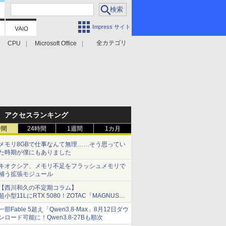
Impress サイト
全カテゴリ
CPU
Microsoft Office
アクセスランキング
時間
24時間
1週間
1カ月
メモリ8GBで仕事なんて無理……そう思ってい
た時期が僕にもありました
キオクシア、メモリ不足をフラッシュメモリで
補う拡張モジュール
【西川和久の不定期コラム】
超小型11LにRTX 5080！ZOTAC「MAGNUS
ONE」最上位機の実力を探る
一部Fable 5超え「Qwen3.8-Max」8月12日ダウ
ンロード可能に！Qwen3.8-27Bも順次