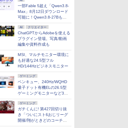
AI
一部Fable 5超え「Qwen3.8-
Max」8月12日ダウンロード
可能に！Qwen3.8-27Bも順
次
AI
クリエイター
ChatGPTからAdobeを使える
プラグイン登場。写真/動画
編集や資料作成も
MSI、マルチモニター環境に
も好適な24.5型フル
HD/144Hzビジネスモニター
ゲーミング
ベンキュー、240Hz/WQHD
量子ドット有機ELの26.5型
ゲーミングモニターなど3機
種
ゲーミング
ガチくんに! 第427回切り抜
き「ついにスト6おじリーグ
開催/翔がときどのコーチ就
任など」