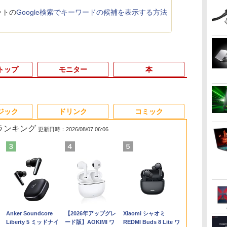
ットの
Google検索でキーワードの候補を表示する方法
トップ
モニター
本
3
3
3
4
4
4
3
5
5
5
6
1
6
6
ジック
ドリンク
コミック
筋ランキング
更新日時：2026/08/07 06:06
6
女
イント2倍&1500円オフ】【マウス
2026年NEW｜VETESA
【500円クーポン＋ポ
アンダーニンジャ
【最強配送対応で最短
【期間限定 ポイント
[新品]角川まんが学習
【エントリーでポイント10倍】 【Bラ
NEC公式店 ノートパソ
【楽天1位！保護レザ
日向坂46 藤嶌果歩 1st
【8/4-11ク
【期間限定P1
【再生品】 MA
別冊判例タイム
イ
【電
ーボード付属】デスクトップパソ
正規店 商品を自由選択
イント最大31.5%還
（18） 【電子書籍】[
翌日到着!!】 モバイル
UP＆クーポン配布】
まんが人物伝シリーズ
ンク】中古 デスクトップ PC HP Z2
コン LAVIE Direct N15
ーケース付き】【タッ
写真集 果実の歩幅 [ 藤
ートパソコン RTX
ン】 【3年保証】
MGM27CH01-
民事交通訴訟
古 パソコン Microsoft Office付
新品 ノートパソコン 14
元！】モバイルモニタ
花沢健吾 ]
モニター 15.6インチ モ
ASUS BR1104F 2in1
(全29冊) 全巻セット
Tower G4 Win11 Pro Xeon E-2244G 4
Slim 楽天限定モデル
チ選択】 モバイルモニ
嶌 果歩 ]
512GB 15.6
G6 DM SSD2
WH ホワイト 
過失相殺率の
能
トレージ 最大1TB メモリ32GB
型/15.6型 Windows11
ー 15.6 インチ FHD
バイルディスプレイ
ノートパソコン
コア メモリ32GB SSD 512GB NVMe
国内生産・新品
ター 15.6インチ ノング
Windows11
i3 Window
晶ディスプレイ
〔全訂6版〕
800
￥29,800
￥8,490
￥792
￥9,980
￥29,800
￥31,702
￥59,800
￥124,801
￥9,999
￥2,640
￥159,800
￥39,600
￥12,630
￥6,600
バ
i5 第8世代 HP Prodesk 400 G5
Office搭載
1920×1080 1080P Fast
1920*1080 ポータブル
BR1104FTA-
HDD 1TB Quadro P2200 ワークステ
Windows 11 Home、
レア 非光沢 1080Pフル
A15 FA506N
返品 送料無
ウトレット】
Anker Soundcore
【2026年アップグレ
Xiaomi シャオミ
B
 デスクトップ 中古パソコン
Celeron/Atom/Pentium
IPS パネル 非光沢
モニター IPS液晶パネル
NS0097XA
ーション エイチピー
Ryzen5、16GBメモ
HD コスパ 高画質 デュ
コン 中古パ
Liberty 5 ミッドナイ
ード版】AOKIMI ワ
REDMI Buds 8 Lite ワ
D
ス
dows11 Pro pc デスクトップPC
Gold メモリ8GB/16GB
1000:1 高コントラスト
ブルーカット 自立スタ
Windows11 Pro
リ、512GB SSD、
アルモニター サブモニ
コン デスクト