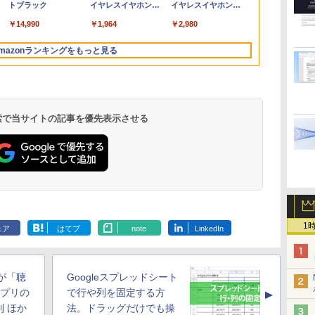
トブラック
イヤレスイヤホン
イヤレスイヤホン
選
ポ
SSD128GB/256GB/512GB
超軽量 600g スピーカ
ンド VESA スピーカ内
Education N150 メモ
Office付き、ルナグレ
ター ポータブルモニタ
OFFICE付き
bluetooth イヤホン
Bluetooth 5.4 ノイズ
ー内蔵 Type-C/HDMI
蔵 USBType-C ミニ
リ8GB UFS128GB
ー 送料無料
ー ゲーミングモニター
￥14,990
￥1,964
￥2,980
V12 小型軽量 ブルー
キャンセリング ANC
接続 PS5/Switch/PC/
HDMI Sw-
11.6インチ タッチ対応
【NortonP】
リモートワーク IPS
トゥースHi-Fi 最大
36時間再生
パ
スマホ対応
itch/PS3/PS4/PS5/Xbox/PC/
メーカー再生品Sラン
Tpye-C/mini HDMI pc
mazonランキングをもっと見る
36時間再生 ぶるーと
スマホ/Macなど対応
ク
ミニPC iPhone対応
ゅーす コードレス
料
ENCノイズキャンセ
リング 自動ペアリン
グ Type-C充電 マイ
ク付き 防水 タッチ式
 検索で当サイトの記事を優先表示させる
音量調整 スポーツ/通
勤/通学/WEB会議(ホ
ワイト)
.
On My Road
by Amazon 炭酸水
ONE PIECE モノクロ
On My Road
by Amazon 天然水
HUNTER×HUNTER
BUGS LIFE
コカ・コーラ やかんの
スーパーの裏でヤニ吸
(Stadium ver.)
ラベルレス 500ml
版 115 (ジャンプコミ
(Stadium ver.)
ラベルレス 2L×9本
モノクロ版 39 (ジャ
麦茶 from 爽健美茶 ラ
うふたり 9巻 (デジタル
￥250
×24本 強炭酸水 ペッ
ックスDIGITAL)
ンプコミックス
ベルレス
版ビッグガンガンコミ
1
￥250
￥250
￥1,117
ェア
はてブ
note
LinkedIn
水
トボトル 500ミリリ
DIGITAL)
650mlPET×24本
ックス)
￥1,625
￥594
￥572
￥2,009
￥810
ットル (Smart
Basic)
事が「聴
Googleスプレッドシート
アプリの
で行や列を固定する方
▲
 ほか
法。ドラッグだけでも操