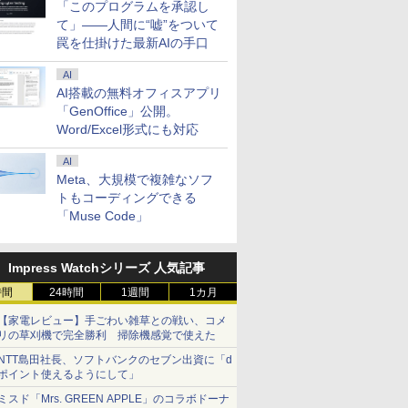
「このプログラムを承認し
ライト軽減 モニター
パネル 薄型 軽量
て」――人間に“嘘”をついて
エイチピー 23.8 23.8型
USBType-C miniHDMI
罠を仕掛けた最新AIの手口
23.8インチFHD
カバースタンド付き
PS4/PS5/Switch/PC/Mac
AI
など対応 Ingnok yn02b
AI搭載の無料オフィスアプリ
「GenOffice」公開。
Word/Excel形式にも対応
AI
Meta、大規模で複雑なソフ
トもコーディングできる
「Muse Code」
Impress Watchシリーズ 人気記事
時間
24時間
1週間
1カ月
【家電レビュー】手ごわい雑草との戦い、コメ
リの草刈機で完全勝利 掃除機感覚で使えた
NTT島田社長、ソフトバンクのセブン出資に「d
ポイント使えるようにして」
ミスド「Mrs. GREEN APPLE」のコラボドーナ