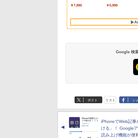
ル 薄型 軽量
軽量 モバイル ビジネ
OFFICE付き
確認済み 30日保証 送
1TB 512GB 256GB 
プレイ ディスプレイ
￥7,990
￥5,990
ype-C miniHDMI
ス 在宅勤務 学生向け
料無料
択可/ カメラ/ 無線Wi-
ート VGA VESA準拠
ースタンド付き
Fi6/ Office付き/
【中古】
PS5/Switch/PC/Mac
Win11【中古ノート
A
応 Ingnok yn02b
ソコン 中古パソコン
中古PC】税込送料無
即日発送
Google
BRUCE WAYNE feat.
【Amazon.co.jp限
薬屋のひとりごと 17
BRUCE WAYNE feat
by Amazon 天然水
異世界居酒屋「の
Flo Milli, ATL Jacob
定】 い・ろ・は・す
巻 (デジタル版ビッグ
Flo Milli, ATL Jacob
ラベルレス 500ml
ぶ」(22) (角川コミッ
[Explicit]
2L PET ラベルレス
ガンガンコミックス)
[Explicit]
×24本 富士山の天然
クス・エース)
ポスト
リスト
シ
×8本
水 バナジウム含有 
￥250
￥1,112
￥770
￥250
￥1,380
￥832
ミネラルウォーター
ペットボトル 静岡県
産 500ミリリットル
iPhoneでWeb記
(Smart Basic)
▲
ける」！ Google
読み上げ機能が便利