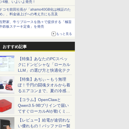
ツ4種、いよいよ発売！
ドコモ前田社長が「ahamo40GB化は検証のた
め」、料金値上げへの考え方にも言及
吉野家、牛リブロースを熱々で提供する「極旨
牛鉄板ステーキ定食」を発売
もっと見る
おすすめ記事
【特集】あなたのPCスペッ
クにドンピシャな「ローカル
LLM」の選び方と快適化テク
【特集】あぢぃ～もう無理
ぽ！千円の闘魂タオルから着
るエアコンまで、夏の冷感グ
ッズ一挙紹介
【コラム】OpenClawと
Qwen3.5-9Bプリインで届い
てすぐローカルAIが動くミニ
PC「SER9 Pro」
【レビュー】給電が途切れな
い優れもの！バッファロー製