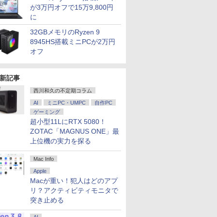
が3万円オフで15万9,800円
に
32GBメモリのRyzen 9
8945HS搭載ミニPCが2万円
オフ
新記事
西川和久の不定期コラム
AI
ミニPC・UMPC
自作PC
ゲーミング
超小型11LにRTX 5080！
ZOTAC「MAGNUS ONE」最
上位機の実力を探る
Mac Info
Apple
Macが重い！犯人はどのアプ
リ？アクティビティモニタで
突き止める