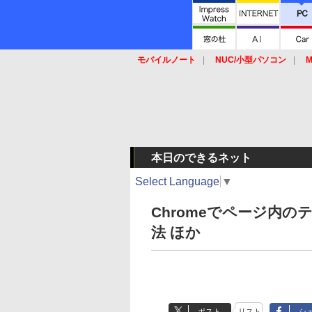
モバイルノート
NUC/小型パソコン
M
SSD
キーボード
マウス
本日のできるネット
Select Language
▼
Chromeでページ内
法 ほか
ポスト
リスト
シ