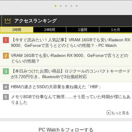
●
●
●
●
●
アクセスランキング
1時間
24時間
1週間
1カ月
【今すぐ読みたい！人気記事】VRAM 16GBでも安いRadeon RX
9000、GeForceで言うとどのぐらいの性能？ - PC Watch
VRAM 16GBでも安いRadeon RX 9000、GeForceで言うとどの
ぐらいの性能？
【本日みつけたお買い得品】ロジクールのコンパクトキーボード
が3,720円引き。Bluetoothで3台接続対応
HBMの速さとSSDの大容量を兼ね備えた「HBF」
メモリ8GBで仕事なんて無理……そう思っていた時期が僕にもあ
りました
もっと見る
PC Watch をフォローする