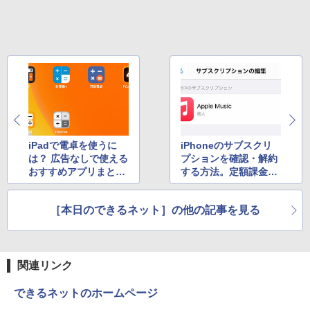
ター 100Hz 1920×1080 FHD 1080p 5ms
はじめて 英語 プレゼント クリスマス お
Xiaomi シャオミ REDMI Buds 8 Lite ワイヤ
] [ 水分補給 ]
応答 薄型 液晶ディスプレイ ノングレア
祝い 知育玩具 英語教育
レスイヤホン Bluetooth 5.4 ノイズキャンセ
非光沢 VA simplus シンプラス SP-NMT
リング ANC 36時間再生
￥998
23【送料無料】【レビューでモニターク
￥5,478
リーナープレゼント】【メーカー1年保
￥3,480
証】
￥10,899
【楽天1位!1,600円OFFクーポン 8/4 20:
5
iPadで電卓を使うに
iPhoneのサブスクリ
00-8/11 01:59】Xiaomi Monitor A24i 20
は？ 広告なしで使える
プションを確認・解約
26 ディスプレイ 1080P 23.8インチ 144
おすすめアプリまとめ
する方法。定額課金で
Hzリフレッシュレート sRGB99% 1670
ほか
契約中のサービスが分
万色 300nits ΔE＜1 低ブルーライト 大
画面 TÜV認証 目にやさしい 調整可能な
かる！ ほか
スタンド VESA
［本日のできるネット］の他の記事を見る
￥12,580
関連リンク
できるネットのホームページ