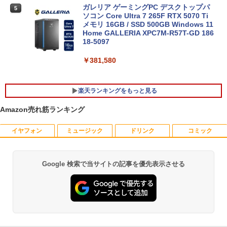
ガレリア ゲーミングPC デスクトップパ
￥34,800
5
ソコン Core Ultra 7 265F RTX 5070 Ti
メモリ 16GB / SSD 500GB Windows 11
Home GALLERIA XPC7M-R57T-GD 186
18-5097
￥381,580
楽天ランキングをもっと見る
Amazon売れ筋ランキング
イヤフォン
ミュージック
ドリンク
コミック
【期間限定10%OFFクーポン 8/12 10時
夏帆 The Tale of KAHO [ 村上 春樹 ]
1
1
まで】 モニター 21.5インチ 100Hz FHD
VAパネル スピーカー搭載 ブルーライト
￥2,860
軽減 ノングレアタイプ 壁掛け対応 省ス
Google 検索で当サイトの記事を優先表示させる
Anker Soundcore P40i オフホワイト
BRUCE WAYNE feat. Flo Milli, ATL Jacob
【Amazon.co.jp限定】 い・ろ・は・す 2L P
薬屋のひとりごと 17巻 (デジタル版ビッグガ
ペース 角度調整 高視野角 178° Adaptiv
[Explicit]
ET ラベルレス ×8本
ンガンコミックス)
e-Sync対応 MAXZEN MJM22CH03-F10
￥7,990
0
￥250
￥1,112
￥770
￥9,980
プレステップ神道学（9） [ 國學院大學神
2
道文化学部 ]