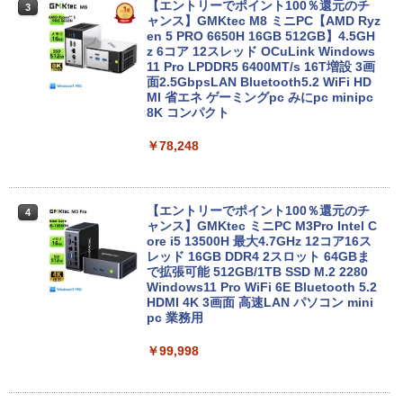
B ラベンダーパープル 11型Androidタブ
【エントリーでポイント100％還元のチ
3
レット 6GB/128GB/WiFi VHU5864JP
ャンス】GMKtec M8 ミニPC【AMD Ryz
en 5 PRO 6650H 16GB 512GB】4.5GH
z 6コア 12スレッド OCuLink Windows
￥29,981
11 Pro LPDDR5 6400MT/s 16T増設 3画
面2.5GbpsLAN Bluetooth5.2 WiFi HD
MI 省エネ ゲーミングpc みにpc minipc
8K コンパクト
【P最大15倍還元】2025年新生活応援！
4
激安！ノートパソコン Office搭載 初期設
￥78,248
定済 Win11搭載 インテル第13世代CPU
メモリ8GB 高速SSD256GB/512GB 14.1
型FHD液晶 Webカメラ 日本語配列キー
ボード付き テレワーク・在宅勤務・オン
ライン授業対応 軽量ノートPC 14Q8F
【エントリーでポイント100％還元のチ
4
ャンス】GMKtec ミニPC M3Pro Intel C
ore i5 13500H 最大4.7GHz 12コア16ス
￥31,980
レッド 16GB DDR4 2スロット 64GBま
で拡張可能 512GB/1TB SSD M.2 2280
Windows11 Pro WiFi 6E Bluetooth 5.2
HDMI 4K 3画面 高速LAN パソコン mini
DELL Inspiron15 5583 Windows11 64
5
pc 業務用
bit WEBカメラ HDMI テンキー Core i7 8
565U メモリー8GB 高速SSD256GB+HD
￥99,998
D1TB 無線LAN DVDマルチ A4サイズ フ
ルHD液晶 ノートパソコン【中古】【30
日保証】1708114