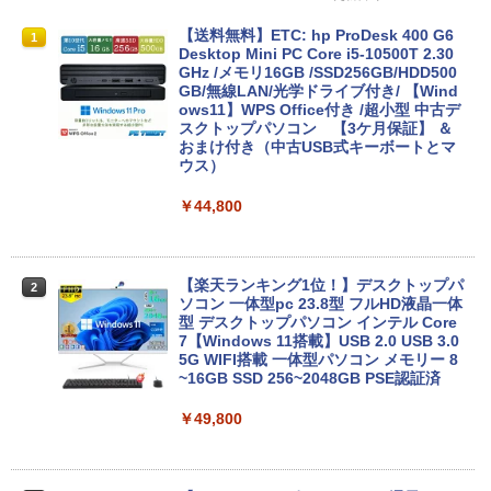
【期間限定 ポイントUP＆クーポン配
【送料無料】ETC: hp ProDesk 400 G6
1
1
布】 Lenovo Chromebook Duet EDU G
Desktop Mini PC Core i5-10500T 2.30
2 2in1 ノートパソコン 83HKS00M00 Ch
GHz /メモリ16GB /SSD256GB/HDD500
romeOS MediaTek Kompanio 838 メモ
GB/無線LAN/光学ドライブ付き/ 【Wind
リ4GB eMMC64GB 10.95インチ タッチ
ows11】WPS Office付き /超小型 中古デ
対応 再生品Sランク
スクトップパソコン 【3ケ月保証】 ＆
おまけ付き（中古USB式キーボートとマ
ウス）
￥29,800
￥44,800
レビュー投稿 5年保証｜MS Office 2024
2
H&B 搭載｜中古ノートパソコン Windo
ws11 Office付｜テンキー DVD 搭載｜C
【楽天ランキング1位！】デスクトップパ
2
ore i5 第7世代 メモリ 8GB SSD 256GB
ソコン 一体型pc 23.8型 フルHD液晶一体
｜店長厳選 Lenovo ThinkPad 15.6型 Bl
型 デスクトップパソコン インテル Core
uetooth Wi-Fi 無線｜中古 パソコン 中古
7【Windows 11搭載】USB 2.0 USB 3.0
PC Word Excel
5G WIFI搭載 一体型パソコン メモリー 8
~16GB SSD 256~2048GB PSE認証済
￥29,800
￥49,800
Xiaomi シャオミ REDMI Pad 2 6+128G
3