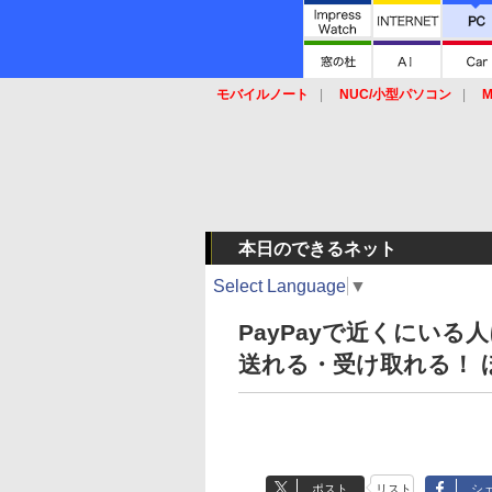
モバイルノート
NUC/小型パソコン
M
SSD
キーボード
マウス
本日のできるネット
Select Language
▼
PayPayで近くにい
送れる・受け取れる！ 
ポスト
リスト
シ