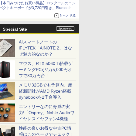
【本日みつけたお買い得品】ロジクールのコン
パクトキーボードが3,720円引き。Bluetoothで3
台接続対応
もっと見る
Special Site
AIスマートノートの
iFLYTEK「AINOTE 2」はな
ぜ魅力的なのか？
マウス、RTX 5060 Ti搭載ゲ
ーミングPCが7万5,000円オ
フで30万円台！
メモリ32GBでも予算内。産
経新聞社がAMD Ryzen搭載
dynabookを2千台導入
エントリーなのに脅威の実
力!「Osprey」Noble Audioワ
イヤレスイヤフォン4機種を
一気に聴く
性能の良いお得な中古PC情
報はこのページでチェック！