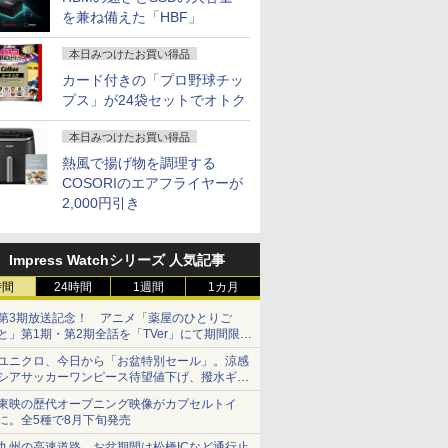
を兼ね備えた「HBF」
本日みつけたお買い得品
カード付きの「プロ野球チッ
プス」が24袋セットでオトク
本日みつけたお買い得品
熱風で揚げ物を調理する
COSORIのエアフライヤーが
2,000円引き
Impress Watchシリーズ 人気記事
時間
24時間
1週間
1カ月
第3期放送記念！ アニメ「薬屋のひとりご
と」第1期・第2期全話を「TVer」にて期間限定
で順次無料配信開始
ユニクロ、今日から「お盆特別セール」。涼感
シアサッカーワンピース待望値下げ、撥水ギア
ショーツは1990円に
東映の歴代オープニング映像がカプセルトイ
に。全5種で8月下旬発売
九州の高速道路、お盆期間は松橋ICなど通行止