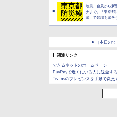
産 500ミリリットル
地震、台風から新
(Smart Basic)
▲
ナまで。「東京都
試」で知識を試そう
［本日ので
関連リンク
できるネットのホームページ
PayPayで近くにいる人に送金
Teamsのプレゼンスを手動で変更