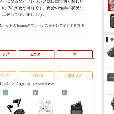
」になるなどプレゼンスは自動で切り替わり
手動での変更が可能です。自分の作業の状況な
も工夫して使いましょう。
るネットの
Teamsのプレゼンスを手動で変更する方法
最
トップ
モニター
本
6
3
3
3
3
4
4
4
4
5
5
5
5
6
6
6
ジック
ドリンク
コミック
筋ランキング
更新日時：2026/08/09 12:06
DELL 高性能
ン
選
ッ
【1500円OFFクーポ
【エントリーでポイン
【選べる2色 コスパ抜
現代ギリシア語辞典第3
【★最大100%ポイン
Office2024付き デスク
Yoothi 互換品 液晶
実写映画『ブルーロッ
ノートパソコン 新品
★レノボ / Lenovo
【期間限定10%OFFク
細胞の分子生物学 [ 中
【週末限定ク
モニター 21.
タッチペンで
【RNH】
5
ヤ
ン】【DVDドライブ&
ト100％還元のチャン
群】モバイルモニター
版 [ 川原拓雄 ]
ト】【新生活応援・
トップPC デスクトッ
14.0インチ NEC LAVIE
ク』公式PHOTO
14インチ Office搭載
ThinkCentre M70q
ーポン 8/12 10時ま
村 桂子 ]
P5倍！】 中
チ/23.8インチ
る！はじめて