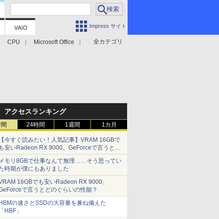
Impress サイト
全カテゴリ
CPU
Microsoft Office
アクセスランキング
時間
24時間
1週間
1カ月
【今すぐ読みたい！人気記事】VRAM 16GBで
も安いRadeon RX 9000、GeForceで言うとど
のぐらいの性能？ - PC Watch
メモリ8GBで仕事なんて無理……そう思ってい
た時期が僕にもありました
VRAM 16GBでも安いRadeon RX 9000、
GeForceで言うとどのぐらいの性能？
HBMの速さとSSDの大容量を兼ね備えた
「HBF」