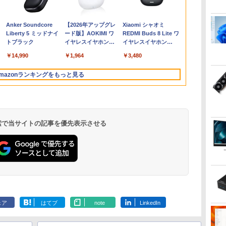
クト
ル）
テンキー】ノートパソ
ス】GMKtec G5S ミニ
15.6インチ フルHD
2026】【Office 2019
プ パソコン ビジネス
N14 Slim N1455/HA
BOOK （講談社
Windows11 Pro 日本
Tiny Gen 5
で】 ゲーミングモニタ
ン 中古 ノー
フルhd 高画質 
1000 英語つき
￥209,800
￥19,800
￥22,000
9世
コン 中古パソコン 15.6
pc 【Intel N5095
100%sRGB 非光沢IPS
H&B】【カメラ×FHD】
第14世代 corei7 第12
N1455/HAL PC-
MOOK） [ 講談社 ]
語キーボード メモリ
12TES7DK00
ー 24.5インチ FHD
Office付き 
VA ノングレ
]
￥21,800
￥46,248
￥8,999
￥25,800
￥45,700
￥9,800
￥2,200
￥29,800
￥139,500
￥12,980
￥34,999
￥11,980
￥5,478
ー
インチ SSD256GB メ
DDR5 8GB 128GB
パネル Type-C対応
富士通 LIFEBOOK
世代 corei3 corei5
N1455HAL 対応
12GB SSD 128GB
(Windows 11 Pro/イン
240Hz 1ms Fast IPSパ
DVD 初心者
スピーカー内蔵
Anker Soundcore
【2026年アップグレ
Xiaomi シャオミ
EC
モリ8GB Core i3-
SSD】mini pc
miniHDMI VESA対応
U939/第8世代 Core i5/
Windows11 SSD
FullHD 1920x1080 IPS
256GB 512GB 1TB
テル Core i5 14500T/
ネル HDMI2.0×1
ク サポート充
証 ディスプレ
Liberty 5 ミッドナイ
ード版】AOKIMI ワ
REDMI Buds 8 Lite ワ
ア
8130U 第8世代
Windows11 Pro 超軽
650g/889g 2色から選
メモリ:8GB/M.2
128GB～2TB メモリ
LED LCD 液晶ディス
Webカメラ WiFi
メモ
DP1.4×1 Adaptive
サポート Wind
ンモニター P
トブラック
イヤレスイヤホン
イヤレスイヤホン
ル
Microsoft Office付き
量 4コア/4スレッド
択可能 モニター サブデ
SSD:256GB/512GB/1TB/Wi-
8GB～32GB 2年保証
プレイ 修理交換用液晶
Bluetooth 選べるカラ
リ:16GB/SSD:256GB)
Sync対応 フリッカー
Pro NEC Vers
ー フルハイ
bluetooth イヤホン
Bluetooth 5.4 ノイズ
済
Windows11 東芝
2.9GHz ミニパソコン
ィスプレイ テレワーク
fi/Bluetooth/13.3
安い 激安 オフィス業
パネル
ー 14型 薄型 軽量
【デスクトップパソコ
フリー ブルーライトカ
VKM16 Core 
21インチ 液
￥14,990
￥1,964
￥3,480
V12 小型軽量 ブルー
キャンセリング ANC
dynabook B65 ノート
M.2 2242 SATA WIFI6
在宅勤務 UPERFECT
型/HDMI/USB-
務 事務作業 デスクワ
ン】【送料無料】
ット モニター ディス
15.6インチ 
アイリスオーヤ
トゥースHi-Fi 最大
36時間再生
パソコン 中古 PC パソ
Bluetooth5.2 4K 2画面
C/USB3.1/パソコン 中
ーク 動画視聴 おしゃ
プレイ MAXZEN
ン ノートパ
JF *
mazonランキングをもっと見る
36時間再生 ぶるーと
コン 中古ノートPC 最
出力 デスクトップPC
古PC 中古ノートパソコ
れ 本体のみ
MGM25IC04-F240
ゅーす コードレス
大SSD1TB 最大メモリ
NucBox みにpc 省エネ
ン Windows11
ENCノイズキャンセ
16GB
オフィス
リング 自動ペアリン
グ Type-C充電 マイ
ク付き 防水 タッチ式
 検索で当サイトの記事を優先表示させる
音量調整 スポーツ/通
勤/通学/WEB会議(ホ
ワイト)
.
見知らぬ糸
by Amazon 天然水
ONE PIECE モノクロ
On My Road
by Amazon 炭酸水
HUNTER×HUNTER
On My Road
コカ・コーラ やかんの
スーパーの裏でヤニ吸
ラベルレス 2L×9本
版 115 (ジャンプコミ
(Stadium ver.)
ラベルレス 500ml
モノクロ版 39 (ジャ
(Stadium ver.)
麦茶 from 爽健美茶 ラ
うふたり 9巻 (デジタル
￥250
ックスDIGITAL)
×24本 強炭酸水 ペッ
ンプコミックス
ベルレス
版ビッグガンガンコミ
￥1,117
￥250
￥250
ェア
はてブ
note
LinkedIn
水
トボトル 500ミリリ
DIGITAL)
650mlPET×24本
ックス)
￥594
￥1,625
￥572
￥2,009
￥810
ットル (Smart
Basic)