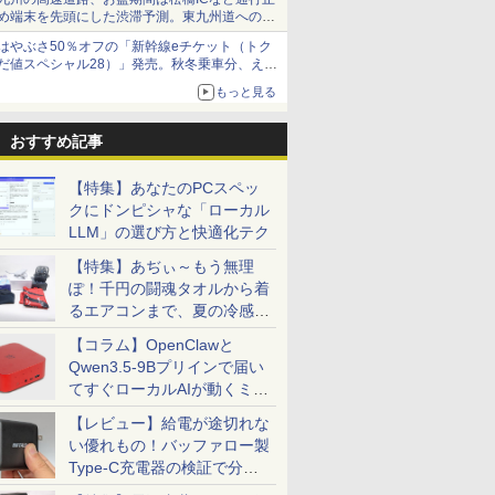
め端末を先頭にした渋滞予測。東九州道への迂
回は料金調整を実施
はやぶさ50％オフの「新幹線eチケット（トク
だ値スペシャル28）」発売。秋冬乗車分、えき
ねっと限定
もっと見る
おすすめ記事
【特集】あなたのPCスペッ
クにドンピシャな「ローカル
LLM」の選び方と快適化テク
【特集】あぢぃ～もう無理
ぽ！千円の闘魂タオルから着
るエアコンまで、夏の冷感グ
ッズ一挙紹介
【コラム】OpenClawと
Qwen3.5-9Bプリインで届い
てすぐローカルAIが動くミニ
PC「SER9 Pro」
【レビュー】給電が途切れな
い優れもの！バッファロー製
Type-C充電器の検証で分か
ったこと