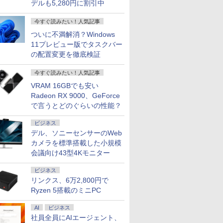
デルも5,280円に割引中
トパソコン
100Hz
 [ 小学館
Androidタブレット
選択】モバイルモニタ
巻+別巻5冊定番セット
トパソコン 東芝
1920×1080FHD ポータ
かけたがギフト『無限
+無線LAN内蔵】ノー
液晶モニター
[雑誌]
G7 ノート
元！】モニ
ほんのおうち
テンキー
ア 非光沢
4GB/64GB/WiFi/ポー
ー 15.6インチ タッチパ
[ 山本 博文 ]
dynabook G83 第11世
ブルモニター ポータブ
ガチャ』でレベル9999
トパソコン 中古 パソ
E2425HSM 23.8型 フル
10世代 Cor
チ 液晶デ
巻) 全巻セ
￥33,647
￥14,580
￥23,760
￥33,900
￥15,950
￥792
￥46,800
￥16,398
￥980
￥28,400
￥16,979
￥26,400
 在宅ワー
 3年保
ラブルー
ネル ワイヤレス接続 電
代 Core i5 メモリ16GB
ルディスプレイ 非光沢
の仲間達を手に入れて
コン 12.1インチ
HD IPS リフレッシュ
Windows1
WQHD(256
今すぐ読みたい！人気記事
実 日本人
イ パソコ
PCTL103KAL
池内蔵 自立スタンド モ
SSD256GB 13.3インチ
IPS 100%sRGB 軽量
元パーティーメンバー
SSD256GB メモリ
レート 100Hz VESA 対
対応 15型
144Hz V
ついに不満解消？Windows
ows11
Cモニタ
バイルモニター スタン
フルHD Windows11
薄型 マグネット保護カ
と世界に復讐＆『ざま
16GB Core i5-1145G7
応 スピーカー HDMI
メラ メモリ
ーライト軽
11プレビュー版でタスクバー
aPro
ビジョン
ド ゲーミングモニター
Pro カメラ Bluetooth
バー付き USB Type-
ぁ！』します！【電子
第11世代 Microsoft
DisplayPort VGA モニ
16GB SSD
FreeSync 
の配置変更を徹底検証
i5 8GB
晶モニター
1080PフルHD 高画質
Wi-Fi 送料無料 保証付
C/Mini HDMI
書籍】
Office付き
ター 液晶 液晶モニタ
512GB WP
サポート 
中古パソコ
マ DT-
デュアルモニター サブ
き
PC/Mac/S-witch/XBox
Windows11
ー 液晶ディスプレイ
き USB Ty
ジュアルゲ
ソコン
モニター ポータブルモ
在宅勤務 リモートワー
Panasonic Let's Note
デル 23.8インチ パソコ
指紋認証 
応 129%s
今すぐ読みたい！人気記事
ニター 選べる9パータ
ク
SV-1 Microsoft Office
ンモニター ピボット
古PC 中
対応 KTC 
VRAM 16GBでも安い
ン
搭載 ノートPC パソコ
新品
コン
Radeon RX 9000、GeForce
ン 最大SSD1TB
で言うとどのぐらいの性能？
ビジネス
デル、ソニーセンサーのWeb
カメラを標準搭載した小規模
会議向け43型4Kモニター
ビジネス
リンクス、6万2,800円で
Ryzen 5搭載のミニPC
AI
ビジネス
社員全員にAIエージェント、