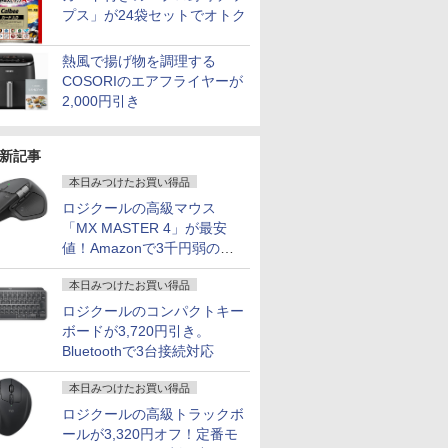
プス」が24袋セットでオトク
熱風で揚げ物を調理する
COSORIのエアフライヤーが
2,000円引き
新記事
本日みつけたお買い得品
ロジクールの高級マウス
「MX MASTER 4」が最安
値！Amazonで3千円弱の割
引
本日みつけたお買い得品
7
7
7
8
8
8
9
9
9
10
10
10
ロジクールのコンパクトキー
ボードが3,720円引き。
Bluetoothで3台接続対応
本日みつけたお買い得品
ロジクールの高級トラックボ
デスクトップパソコン Dell 27 オールインワン EC27250 パールホワイト AD79-FNHBC [AD
ーポン＆
5イン
音が聞け
NEC PC-TL103KAL
【2026年最新改良版・
角川まんが学習シリー
【マラソンP5倍/10%オ
モバイルモニター 14イ
信じていた仲間達にダ
【1500円OFFクーポ
【縦画面対応/スピーカ
VOCE SPECIAL 10月
【全商品10
【1,000
[新品]は
ールが3,320円オフ！定番モ
古 パソコ
/27インチ
ずかん
LAVIE Tab Lite 10.1型
高級金属製】【タッチ
ズ 日本の歴史 全16
フクーポン】中古ノー
ンチ タッチパネル
ンジョン奥地で殺され
ン】【WEBカメラ内蔵
ー内蔵】 Dell Pro 24
号増刊 2026年 10月号
倍】HP Pro
イント最大3
名作えほん