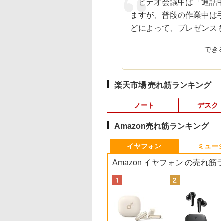
ビデオ会議中は「通話中
ますが、普段の作業中は
どによって、プレゼンス
でき
楽天市場 売れ筋ランキング
ノート
デスク
Amazon売れ筋ランキング
10
10
10
1
1
1
1
2
2
2
2
イヤフォン
ミュー
Amazon イヤフォン の売れ
ワイト AD79-FNHBC [AD79FNHBC]
500円OFFクーポ
画面対応/スピーカ
E SPECIAL 10月
【全商品10%OFF+P5
【1,000円クーポン＋ポ
[新品]はじめての世界
8月5日限定10倍＆抽選
R309-Apple Mac mini
【中古良品】【安心保
YOGAポーズの教科書
新古品ノートパソコ
中古パソコン | NEC |
アースドリームス 厳
ザ・ファブル 全巻セ
【WEBカメラ内蔵
】 Dell Pro 24
刊 2026年 10月号
倍】HP ProBook 450
イント最大31.5%還
名作えほん きいろいえ
10000P！｜2021年モ
A1347 1点 MacOS
証】Princeton 21.5型
[ 綿本彰 ]
Intel Celeron
Mate MRL36L-5 |
おまかせモニター 21.
ト(1-22巻セット) （