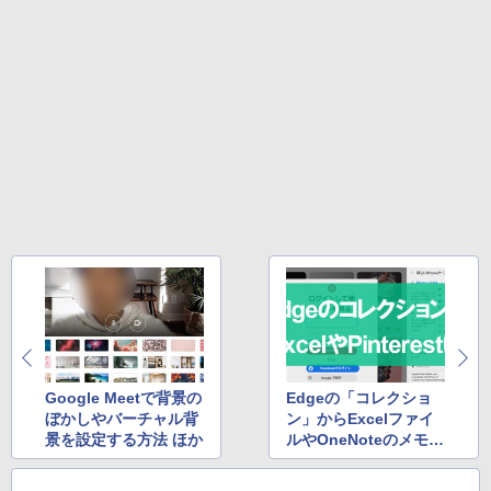
強炭酸水 ペットボトル 500ミリリットル (Sm
art Basic)
￥572
￥1,625
スーパーの裏でヤニ吸うふたり 9巻 (デジタル
版ビッグガンガンコミックス)
コカ・コーラ やかんの麦茶 from 爽健美茶 ラ
ベルレス 650mlPET×24本
￥810
￥2,009
Google Meetで背景の
Edgeの「コレクショ
ぼかしやバーチャル背
ン」からExcelファイ
景を設定する方法 ほか
ルやOneNoteのメモを
作成。収集データを有
効活用しよう ほか