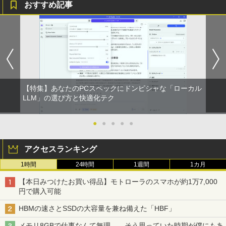
おすすめ記事
【特集】あなたのPCスペックにドンピシャな「ローカル
LLM」の選び方と快適化テク
●
●
●
●
●
アクセスランキング
1時間
24時間
1週間
1カ月
【本日みつけたお買い得品】モトローラのスマホが約1万7,000
円で購入可能
HBMの速さとSSDの大容量を兼ね備えた「HBF」
メモリ8GBで仕事なんて無理……そう思っていた時期が僕にもあ