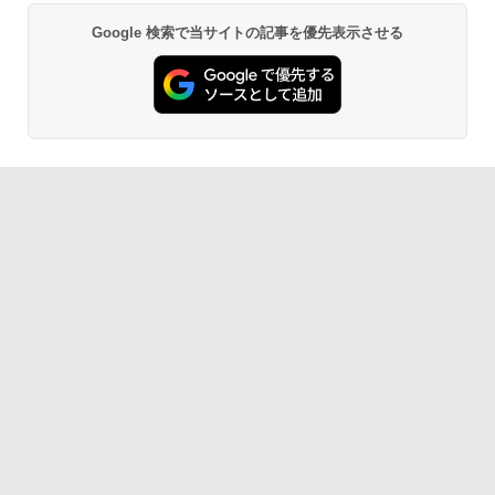
￥39,800
Google 検索で当サイトの記事を優先表示させる
【Amazon.co.jp限定】 い・ろ・は・す 2L P
薬屋のひとりごと 17巻 (デジタル版ビッグガ
ET ラベルレス ×8本
ンガンコミックス)
【 中古 】 NEC VersaPro タイプVX VKT
ゲーミングモニター 24.5インチ FHD 24
5
5
16/X 中古ノートパソコン 液晶15インチ
0Hz 1ms Fast IPSパネル HDMI2.0×1 DP
￥1,112
￥770
Windows11 Core i5 第10世代 16GB 新
【★最大100%ポイント】【Win11正式対
1.4×1 Adaptive Sync対応 フリッカーフ
5
品SSD512GB WPS Office付き パソコン
応】Dell OptiPlex 3080 SFF/第10世代 C
リー ブルーライトカット モニター ディ
necノートパソコン中古 中古パソコン D
ore i7/メモリ:8GB/16GB/32GB/SSD:25
スプレイ MAXZEN MGM25IC04-F240
VDドライブ WEBカメラ NECノートパソ
6GB/512GB/1TB/USB 3.2/DP/HDMI/Wi-f
コン office付き パソコン中古ノートwin
i/2画面出力/Windows11/Windows10/Of
by Amazon 天然水 ラベルレス 500ml ×24本
異世界居酒屋「のぶ」(22) (角川コミックス・
￥12,980
dows11
fice/中古 デスクトップ デスクトップPC
富士山の天然水 バナジウム含有 水 ミネラル
エース)
ウォーター ペットボトル 静岡県産 500ミリリ
ットル (Smart Basic)
￥46,800
￥65,800
￥832
￥1,380
ONE PIECE モノクロ版 115 (ジャンプコミッ
クスDIGITAL)
by Amazon 天然水ラベルレス 2L×9本
￥594
￥1,117
HUNTER×HUNTER モノクロ版 39 (ジャンプ
コミックスDIGITAL)
by Amazon 炭酸水 ラベルレス 500ml ×24本