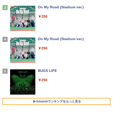
安い 激安 在宅勤務
crosoft office 第8世代以降｜セット購入
￥8,490
た隠す SS集 （アース・スターノベル）
可能｜デスクトップ 中古｜中古PC
Anker Soundcore Liberty 5 ミッドナイトブ
On My Road (Stadium ver.)
[ 十夜 ]
ラック
￥42,800
￥34,800
￥250
￥1,430
￥14,990
【初心者向けコスパ最強】黒/白 モニター
3
21.5 / 23.8 / 27型 pcモニター 100Hz ゲ
Win11搭載 ノートパソコン 超小型ノート
ーミングモニター HDMI 24インチ 1920*
3
PC Office付き【Windows11搭載】タッ
中古パソコン 一体型 NEC LAVIE Home
1080 FHD パソコン モニター ディスプレ
3
タッチペンで音が聞ける！はじめてずか
4
チパネル付き/ ウェブカメラ付き/ テレ
All-in-one PC-HA570RAW-2 Windows1
イ 非光沢 VA 4000:1 角度調整 VESA Fre
【2026年アップグレード版】AOKIMI ワイヤ
On My Road (Stadium ver.)
ん1000 英語つき [ 小学館 ]
ワーク対応/7インチ液晶/インテルCelero
1 第10世代 Core i5 メモリ16GB 1TB SS
esync ps4/ps5/xbox スピーカー内蔵 kk
レスイヤホン bluetooth イヤホン V12 小型
n メモリ:12GB/爆速SSD256GB 使用安
D256GB 23.8インチ Office付き DVD We
smart
軽量 ブルートゥースHi-Fi 最大36時間再生 ぶ
￥250
￥5,478
心の国内サポートUMPC ノートパソコン
bカメラ 無線LAN Bluetooth 3ヶ月保証
るーとゅーす コードレス ENCノイズキャン
新品/ノートパソコン Office付き 新品
wd2662 中古
セリング 自動ペアリング Type-C充電 マイク
￥11,999
付き 防水 タッチ式音量調整 スポーツ/通勤/通
学/WEB会議(ホワイト)
￥43,900
￥59,800
決定版 強いチームをつくる！ リーダ
5
BUGS LIFE
ーの心得 [ 伊庭 正康 ]
￥1,964
＼メーカー5年保証／【最短即日発送】
4
【新品】モニター 21.5インチモニター デ
￥250
￥1,760
中古ノートパソコン Webカメラ内蔵 HP
★2026新登場！office2024＼2年保証／
ィスプレイ PCモニター ASUS 液晶ディ
4
4
ProBook 450 G7 15.6型大画面フルHD
ミニPC minipc デスクトップパソコン 小
スプレイ VP229HFZ 22型 1920×1080 応
Xiaomi シャオミ REDMI Buds 8 Lite ワイヤ
テンキー 10世代Core i5-10310U メモリ
型 PC パソコン 最新 Windows11 Office
答速度1ms リフレッシュレート100Hz IP
レスイヤホン Bluetooth 5.4 ノイズキャンセ
8GB SSD256GB Type-C HDMI Window
付き 第13世代 インテル Core i3-4130~i7
Sパネル 液晶モニター 5年保証付き 動画
リング ANC 36時間再生
s11 Office 送料無料
-13650HX i5 メモリ DDR4 8GB 16GB
閲覧 仕事 在宅 楽天ランキング4冠
Amazonランキングをもっと見る
M.2NVMe SSD 256GB~1TB 初期設定済
￥2,980
軽量 高スペック
￥44,000
￥12,800