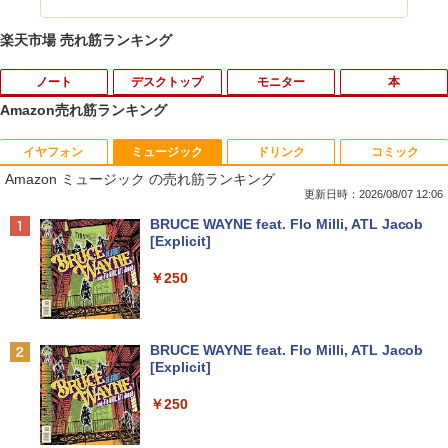
楽天市場 売れ筋ランキング
ノート
デスクトップ
モニター
本
Amazon売れ筋ランキング
イヤフォン
ミュージック
ドリンク
コミック
【タッチパネル機能付き】中古 ノートパ
【高速SSD】送料無料【富士通 ESPRIM
HP Z23i プロフェッショナル液晶モニタ
ふしぎの国のバード 14巻 （ハルタコミ
1
1
1
1
Amazon ミュージック の売れ筋ランキング
ソコン 2in1 Panasonic Let's note CF-X
O Q556/M 第6世代 Core i3-6100T 3.20
ー 23インチワイド ブラック 1920×1080
ックス） [ 佐々 大河 ]
Z6 レッツノート 中古パソコン Windows
GHz/メモリ:16GB /SSD 256GB & Wind
（フルHD） ノングレア 非光沢 IPSパネ
更新日時：2026/08/07 12:06
10 Windows11 Office2019 中古ノートp
ows 10 デスクトップ 中古良い WPS Offi
ル 白色LED バックライト USB2.0 DVI V
￥1,034
Anker Soundcore P40i オフホワイト
BRUCE WAYNE feat. Flo Milli, ATL Jacob
c 第7世代Core i5 WiFi メモリ8GB M.2 s
ce付き コンパクト PC 極小型デスクトッ
GA ディスプレイポート【中古】
[Explicit]
sd 256GB Bluetooth Webカメラ 中古モ
プPC &おまけ付き（中古USB式キーボー
￥7,990
バイルpc office付き
トとマウス） 3ケ月保証
￥4,980
￥250
￥39,800
￥17,800
サンリオキャラクターズ ステンドグラ
2
スシールパズル 誰でもすぐにかんたん＆
かわいい [ 株式会社サンリオ ]
【500円クーポン＋ポイント最大31.5%還
2
Anker Soundcore P31i ブラック
BRUCE WAYNE feat. Flo Milli, ATL Jacob
元！】モバイルモニター 15.6 インチ FH
[Explicit]
中古パソコン 東芝TOSHIBA ノートパソ
超得2,000円OFF&P2倍｜Windows11正
D 1920×1080 1080P Fast IPS パネル 非
￥1,760
2
2
￥5,990
コン B55 15.6型 Win 11 Office 2019搭
式対応｜楽天1位｜最大180日保証｜CPU
光沢 1000:1 高コントラスト 超軽量 600
￥250
載 第11世代i5 メモリ 8GB SSD 256GB
第8世代｜HP 中古デスクトップパソコン
g スピーカー内蔵 Type-C/HDMI 接続 PS
無線WIFI USB 3.1 HDMI DVDドライブ
Windows11 office付き｜メモリ8GB SS
5/Switch/PC/スマホ対応
内蔵カメラ 初期設定済 中古PC 仕事 家庭
D256GB HDD500GB｜ デスクトップ Mi
転生した大聖女は、聖女であることをひ
3