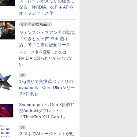
ストレージがメモリの延長に
なる。NVIDIA、cuFile APIを
オープンソース化
やじうまPC Watch
ジェンスン・フアン氏の聖地
「やきとん三吉 神田北口
店」で「ご来店記念コース」
を娘と堪能
～コース名を変更したのは
NVIDIAに怒られたからではな
い
AI
1kg切りで交換式バッテリの
dynabook、Core Ultraシリー
ズ3に刷新
Snapdragon 7s Gen 3搭載11
型Androidタブレット
「ThinkTab X11 Gen 1」
AI
7
7
8
8
9
9
10
10
スマホでAIエージェントが動