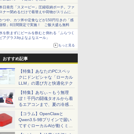
チ 27イ
ポーズ [
ター 15.6 インチ フル
元！】PCモニター 液
全巻セット
ルモニター 10.5インチ
巻定番セット [ 羽田
ィリップス
ANNIVER
￥1,789
本日発売「スヌーピー」圧縮収納ポーチ。ファ
20Hz 液
HD モニター デュアル
晶ディスプレイ 24イン
11インチ フルHD
正 ]
ー パソコ
SUPER G
￥9,999
￥10,143
￥24,090
￥10,999
￥24,200
￥11,480
￥1,870
スナー閉めるだけで着替えや荷物がスリムにま
 IPSパ
ディスプレイ ポータブ
チ VA FHD 1080P フル
1080P 100%sRGB
ゲーミング
誌] (Vジ
とまる
ングモニタ
ル モバイルディスプレ
HD 非光沢ディスプレ
400cd/m? 光沢IPS パ
PCモニター 
ス) (単行本
かつや、カツ丼や定食などが150円引きの「感
ー FHD
イ 高画質 液晶 IPSパネ
イ
ネル 色鮮やか 265g 超
1920×1080
Vジャンプ
謝祭」8日間限定で実施！ ご飯大盛も無料
ーライト軽
ル セカンド サブモニタ
（100Hz/VGA/HDMI1.4
軽量 Type-C対応
Sub ブラ
水を飲まずにビールを飲むと倒れる「ふらつく
ーフリー
ー 薄型 軽量 家庭用 テ
ブルーライト軽減 フリ
miniHDMI モニター 持
ー：なし
ビアグラスbyよなよなエール」
witch対応
レワーク スマートフォ
ッカーレス VESA対応
ち運び サブディスプレ
24E2N2100
 風シリー
ン
Adaptive Sync対応
イ ミニPC対応 3年保証
もっと見る
4000:1コントラスト チ
EVICIV
ルト調節可 PCモニタ
おすすめ記事
ー KTC H24V27
【特集】あなたのPCスペッ
クにドンピシャな「ローカル
LLM」の選び方と快適化テク
【特集】あぢぃ～もう無理
ぽ！千円の闘魂タオルから着
るエアコンまで、夏の冷感グ
ッズ一挙紹介
【コラム】OpenClawと
Qwen3.5-9Bプリインで届い
てすぐローカルAIが動くミニ
PC「SER9 Pro」