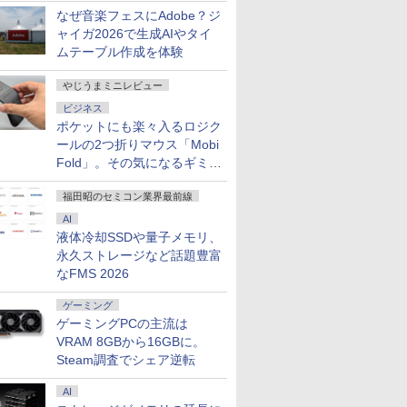
なぜ音楽フェスにAdobe？ジ
ャイガ2026で生成AIやタイ
ムテーブル作成を体験
やじうまミニレビュー
ビジネス
ポケットにも楽々入るロジク
ールの2つ折りマウス「Mobi
Fold」。その気になるギミッ
クとは？
福田昭のセミコン業界最前線
AI
液体冷却SSDや量子メモリ、
永久ストレージなど話題豊富
なFMS 2026
ゲーミング
ゲーミングPCの主流は
VRAM 8GBから16GBに。
Steam調査でシェア逆転
AI