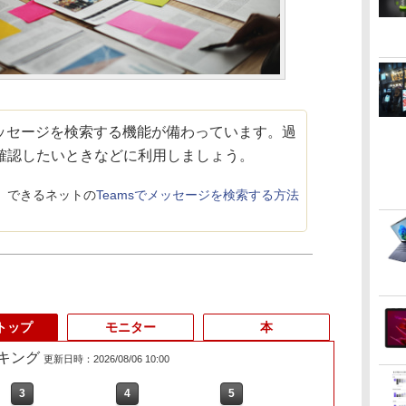
メッセージを検索する機能が備わっています。過
確認したいときなどに利用しましょう。
できるネットの
Teamsでメッセージを検索する方法
トップ
モニター
本
キング
更新日時：2026/08/06 10:00
3
3
4
4
5
5
6
6