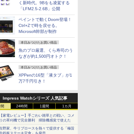
く新時代。9Bをも凌駕する
「LFM2.5-2.6B」公開
ペイントで動くDoom登場！
Ctrl+Zで時を戻せる。
Microsoft幹部が制作
Fクーポ
ング連続1
VAIO VJPF11｜高画質
【★楽天1位★正規品
レビュー投稿 5年保証
【公式・直販】デスク
本日限定10倍
「30%クーポンで
【中古】A
【公式・新
ノートパソコ
年保証／
フルHD｜中古ノートパ
★3年保証★新品】デス
｜MS Office 2024 H&B
トップパソコン PC 新
+20％OFF+抽選で
198,030円」GEEKOM
dynabook
料】デスク
本日みつけたお買い得品
新品
パソコン
ソコン Windows11
クトップパソコン 一体
搭載｜中古ノートパソ
品 Office付き 可能
10000P！美品 超軽量
A9 MAX AI ミニpc
11世代 i5 
コン 一体型 
魚のプロ厳選、くら寿司のう
ffice付き
office付き｜Core i5 第
型pc 23型 フルHD液晶
コン Windows11
Lenovo IdeaCentre
約980gノートパソコン
Ryzen AI 9 HX 370搭
NVMe256
新品 おすす
￥29,800
￥59,800
￥29,800
￥139,980
￥32,800
￥282,900
￥42,800
￥296,300
なぎが約1,500円オトク！
最大 15.6
o Office
8世代｜メモリ8GB
一体型 デスクトップパ
Office付｜テンキー
Mini 01IRH10R Core 5
SONY VAIO PRO13 第
載「128GB +16TB 最
16GB FH
Desktop F
13世代
 第13世
SSD256GB｜
ソコン インテル Core
DVD 搭載｜Core i5 第7
プロセッサー 210H メ
10世代Corei5 1035G1
大拡張」｜Copilot+対
Win11
Copilot+
 最大メモリ
90S~ i5-
Microsoft office2019
7【Windows 11搭載】
世代 メモリ 8GB SSD
モリ 16GB SSD
メモリ8GB 秒速起動
応・ローカルAI実行可
リジナル】2
本日みつけたお買い得品
D1TB
D
搭載｜Webカメラ搭載
USB 2.0 USB 3.0 5G
256GB｜店長厳選
512GB Windows11
SSD最大1TB 14型
能｜3年保証｜4画面8K
Windows1
XPPenの16型「液タブ」が1
HD 可能
 メモリ
｜11.6インチ｜ノート
WIFI搭載 一体型パソコ
Lenovo ThinkPad
Microsoft Office2024
FHD1920*1080高解像
出力（USB4と
Ryzen AI
万7千円引き！
ー Wi-
スクトップ
パソコン 中古｜軽量 薄
ン メモリー16GB SSD
15.6型 Bluetooth Wi-
搭載可能 送料無料 1年
度 カメラ内蔵 ノート
HDMI2.1)｜2.5G
32GB SSD 
7
7
8
8
9
9
10
10
学生向け
24 安い 激
型｜ノートパソコン｜
2TB
Fi 無線｜中古 パソコン
保証【NortonP】
パソコン
LAN×2 WiFi 7｜Win11
搭載モデル
bカメラ
スペック
中古パソコン｜パソコ
中古PC Word Excel
Windows11Pro
Pro｜全金属ボディ・
RK_WF2L
ン｜中古ノートPC｜ノ
5GWIFI/Bluetooth 最
低騒音｜AI開発/ゲーミ
K0A3000E
Impress Watchシリーズ 人気記事
ートPC
新
ング/業務用
K0A3000F
時間
24時間
1週間
1カ月
MicrosoftOffice2024
可 送料無料 中古PC
【家電レビュー】手ごわい雑草との戦い、コメ
リの草刈機で完全勝利 掃除機感覚で使えた
クーポン】
のための
【お買い物マラソン限
大人のおしゃれ手帖
【1,000円クーポン＋ポ
[新品]僕のヒーローア
【楽天1位 10.5/11イン
角川まんが学習シリー
液晶ディス
ドラゴンボ
吉野家、牛リブロースを熱々で提供する「極旨
ター 24
ドローイン
定特価】モバイルモニ
2026年 9月号 [雑誌]
イント最大31.5%還
カデミア (1-42巻 全巻)
チ 小型 軽量】モバイ
ズ 世界の歴史 全20
ンチ ディ
ーダイバーズ
牛鉄板ステーキ定食」を発売