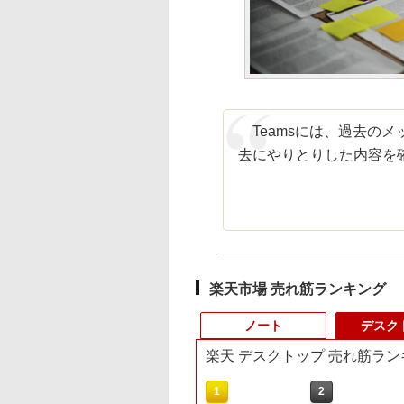
Teamsには、過去の
去にやりとりした内容を
楽天市場 売れ筋ランキング
ノート
デスク
楽天 デスクトップ 売れ筋ラン
10
10
1
1
2
2