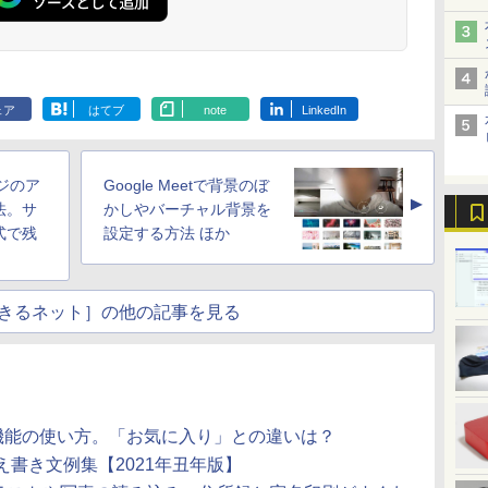
ス
G4 IPSパネル フルHD
装版 （講談社キャラク
イルディスプレイ 自立
図鑑 [ 樺沢 紫苑 ]
イルディスプレイ 高輝
吉 京子 ]
インチ 22イン
グ フォーム＆
イ
HDMI VGA 中古モニタ
ターズA） [ 小山 宙哉 ]
型 1920*1080 FHD ポー
度400nits 100%sRGB
ンチ 100Hz 1
Tom Fox ]
￥7,700
￥2,139
￥8,980
￥1,650
￥8,999
￥21,534
￥10,980
￥5,500
ー
タブルモニター IPS液晶
超軽量260g 極細ベゼ
晶モニター VA/
.
Anker Soundcore
On My Road
by Amazon 天然水
HUNTER×HUNTER
【2026年アップグレ
BUGS LIFE
by Amazon 炭酸水
スーパーの裏でヤニ
Xiaomi シャオミ
On My Road
コカ・コーラ やかんの
ONE PIECE モノクロ
多
パネル 薄型 軽量 持ち運
ル ポータブルモニター
ネル ゲーミ
Liberty 5 ミッドナイ
(Stadium ver.)
ラベルレス 2L×9本
モノクロ版 39 (ジャ
ード版】AOKIMI ワ
ラベルレス 500ml
吸うふたり 9巻 (デジ
REDMI Buds 8 Lite ワ
(Stadium ver.)
麦茶 from 爽健美茶 ラ
版 115 (ジャンプコミ
-
び 壁掛けに対応
IPSパネル HDR対応
ー サブモニタ
￥250
トブラック
ンプコミックス
イヤレスイヤホン
×24本 強炭酸水 ペッ
タル版ビッグガンガ
イヤレスイヤホン
ベルレス
ックスDIGITAL)
V
Switch/PS3/PS4/PS5/Xbox
USB Type-C/mini
WQHD ブル
￥250
￥1,117
￥250
ェア
はてブ
note
LinkedIn
水
DIGITAL)
bluetooth イヤホン
トボトル 500ミリリ
ンコミックス)
Bluetooth 5.4 ノイズ
650mlPET×24本
One/PC/スマ
HDMI接続可 ゲーム機/
減 フリッカ
￥14,990
￥572
￥1,964
￥1,625
￥810
￥2,980
￥1,653
￥594
V12 小型軽量 ブルー
ットル (Smart
キャンセリング ANC
ホ/USBType-C/標準
携帯電話/PC/Mac対応
HDMI ps5/s
トゥースHi-Fi 最大
Basic)
36時間再生
HDMI対応【選べる種
フレームレス
36時間再生 ぶるーと
類】タッチ/ケース付
ズ
ージのア
Google Meetで背景のぼ
ゅーす コードレス
き/4Kタイプ
▲
ENCノイズキャンセ
法。サ
かしやバーチャル背景を
リング 自動ペアリン
式で残
設定する方法 ほか
グ Type-C充電 マイ
ク付き 防水 タッチ式
音量調整 スポーツ/通
勤/通学/WEB会議(ホ
きるネット］の他の記事を見る
ワイト)
ション」機能の使い方。「お気に入り」との違いは？
書き文例集【2021年丑年版】