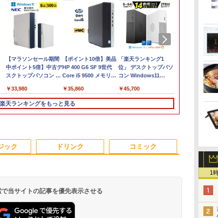
!
【1500円OFFクーポ
【マラソンセール期間
【1500円OFFクーポ
【ポイント10倍】美品
【中古】【モニターに
「楽天ランキング1
【1500円OF
★楽天ランキ
ン】ノートパソコン 中
中ポイント5倍】中古デ
ン】【タッチパネル
HP 400 G6 SF 9世代
ムラあり・激安ご奉
位」 デスクトップパソ
ン】L.I.B 
位獲得！＼2
プ
古パソコン 12.1インチ
スクトップパソコン 第
&WEBカメラ搭載】ノ
Core i5 9500 メモリ
仕】 ノートパソコン /
コン Windows11
ン ノートPC 
デスクトップ
ー
SSD256GB メモリ8GB
10世代 Core i5 メモリ
ートパソコン 2in1 タ
8GB 16GB 32GB 新品
DELL Latitude 3520 /
Office付き パソコン 新
Microsoft O
パソコン 新品
￥23,800
￥33,980
￥24,800
￥35,860
￥29,800
￥45,700
￥29,800
￥47,800
デス
Corei5 8世代
8GB SSD500GB DVD
ブレットPC 13.3イン
M.2SSD256GB 512GB
第11世代Corei5 /
品｜インテル 第14世代
Windows11 
Windows11 Pr
装
古
Microsoft Office付き
マルチ Windows11
チ SSD128GB メモリ
office付き デスクトッ
SSD256GB / メモリー
Core i5-4590 i5 i7-
インチ 最大第
付き インテル
楽天ランキングをもっと見る
ノー
Windows11
NEC Mate MRT29L-7
8GB Core i3 第8世代
プパソコン 中古パソコ
8GB / Windows11 /
14700F｜ SSD 256GB
Intel N150
代 Core i5-45
か
Panasonic レッツノー
初期設定済 すぐ使える
Microsoft Office付き
ン PC Windows11 pro
USB / microSD / type-
～2TB｜メモリ 8～
16GB 最大SS
13500H i7 SS
ト Let's note CF-SV7
送料無料 90日保証
Windows11 東芝
Win11 3画面 PC 800
C / Bluetooth / HDMI /
64GB DDR4/5｜ デス
IPS液晶 フル
256GB~1TB
e付
中古ノートパソコン 軽
dynabook D83 ノート
600 G5 G4 モニタ セッ
ACアダプター / MS-
クトップPC 2年保証 激
大容量バッテリ
8~32GB デ
3
3
4
4
5
5
6
6
中古
量 ノートパソコン 薄型
パソコン 中古 PC パソ
ト オフィス 2024 搭載
office搭載
安 高性能 ゲーム 本体
Fi 在宅勤務 
PC office20
ジック
ドリンク
コミック
パソコン 中古PC 中古
コン 中古ノートPC 中
選択可 8世代 10世代
のみ PC 高スペッ 初期
パソコン We
安 ゲーム 高
ノート SSD1TB
古ノート 最大
DELL 1311a
設定済み
SSD512GB
1
 検索で当サイトの記事を優先表示させる
パ
HP フレームレス モニ
ミウラ折り小冊子付
モバイルモニター 15.6
自分の思いを言葉にす
モバイルモニター 10.5
SWAN-白鳥ー完結記念
【15%OFF
アーティスト
ア
ター 23.8インチ P24v
き 宇宙兄弟（46）特
インチ InnoView モバ
る こどもアウトプット
インチ FHD1280P モバ
プレミアムセット [ 有
KOORUI モニ
人体解剖学 