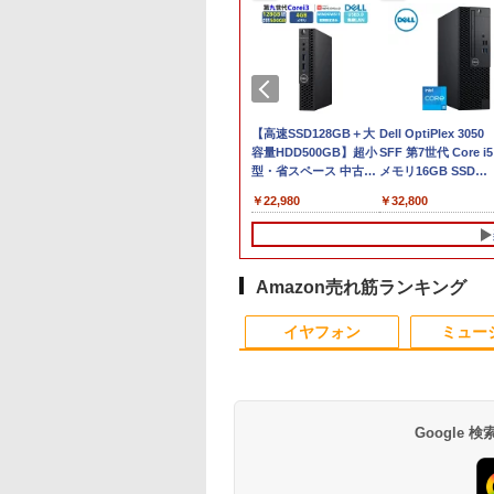
限定10倍
0%クーポンで
【中古】Aランク 東芝
【公式・新品:送料無
【8/05.8/10限定！お買
【高速SSD128GB＋大
MS限定クーポンあり
Dell OptiPlex 3050
0％OFF+抽選で
,030円」GEEKOM
dynabook B65/HV 第
料】デスクトップパソ
い物マラソン×5のつく
容量HDD500GB】超小
高性能 第10世代
SFF 第7世代 Core i5
000P！美品 超軽量
MAX AI ミニpc
11世代 i5 1135G7
コン 一体型 office付き
日｜ポイント最大49.5
型・省スペース 中古デ
Celeron CPUにアッ
メモリ16GB SSD
80gノートパソコン
en AI 9 HX 370搭
NVMe256GB メモリ
新品 おすすめ FMV
倍】【中古・本体の
スクトップPC ミニPC
グレード中! 中古ノ
512GB Office付き
,800
2,900
￥42,800
￥296,300
￥5,380
￥22,980
￥19,800
￥32,800
Y VAIO PRO13 第
28GB +16TB 最
16GB FHD液晶 DVDS
Desktop F WF2-L1
み・コードあり・充電
中古パソコン メモリ
トパソコン
HDMI Windows11 
代Corei5 1035G1
張」｜Copilot+対
Win11
Copilot+ PC 【WEBオ
器付き】Lenovo 300e
4GB Windows11
Windows11 SSD換
クトップパソコン 中
リ8GB 秒速起動
ローカルAI実行可
リジナル】23.8型
Chromebook 2nd
Microsoft Office2024
対応 中古パソコン 
パソコン
D最大1TB 14型
3年保証｜4画面8K
Windows11 Home
Gen 81MB0034JP Bラ
Dell OptiPlex 3070 第9
ト Windows11 おま
1920*1080高解像
（USB4と
Ryzen AI 7 メモリ
ンク【日曜日以外即日
世代 Core i3-9100T 無
せパソコン 無線LAN
Amazon売れ筋ランキング
カメラ内蔵 ノート
I2.1)｜2.5G
32GB SSD 1TB office
発送】【送料無料】
線LAN USB3.0
DVDドライブ Offic
10
10
1
1
2
2
コン
×2 WiFi 7｜Win11
搭載モデル
き ノートパソコン 
イヤフォン
ミュー
dows11Pro
o｜全金属ボディ・
RK_WF2L1_A007
パソコン ノートPC
IFI/Bluetooth 最
音｜AI開発/ゲーミ
K0A3000EJP
/業務用
K0A3000FJP
rosoftOffice2024
送料無料 中古PC
Google
天1位 10.5/11イン
まんが学習シリー
液晶ディスプレイ 23イ
ドラゴンボールスーパ
HP ProDisplay
あさドラ！（10） （ビ
JAPANNEXT｜ジャ
路傍のフジイ（7）
小型 軽量】モバイ
世界の歴史 全20
ンチ ディスプレイ フ
ーダイバーズ 1st
P222va 液晶モニター
ッグ コミックス〔ス
ンネクスト モニター
（ビッグ コミック