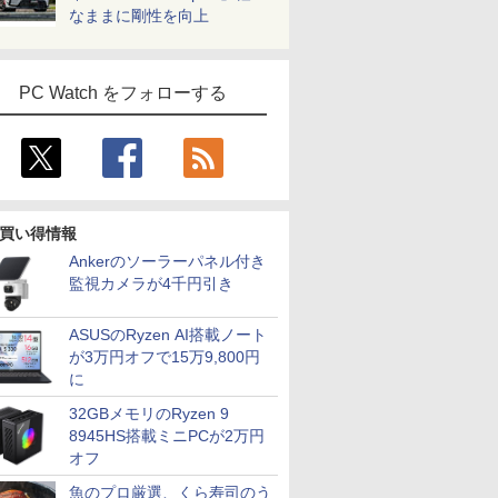
なままに剛性を向上
PC Watch をフォローする
買い得情報
Ankerのソーラーパネル付き
監視カメラが4千円引き
ASUSのRyzen AI搭載ノート
が3万円オフで15万9,800円
に
32GBメモリのRyzen 9
8945HS搭載ミニPCが2万円
オフ
魚のプロ厳選、くら寿司のう