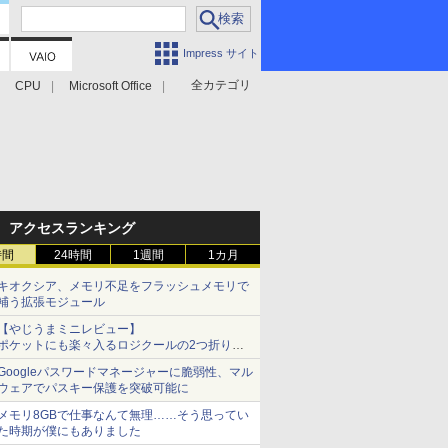
Impress サイト
全カテゴリ
CPU
Microsoft Office
アクセスランキング
時間
24時間
1週間
1カ月
キオクシア、メモリ不足をフラッシュメモリで
補う拡張モジュール
【やじうまミニレビュー】
ポケットにも楽々入るロジクールの2つ折りマ
ウス「Mobi Fold」。その気になるギミックと
Googleパスワードマネージャーに脆弱性、マル
は？
ウェアでパスキー保護を突破可能に
メモリ8GBで仕事なんて無理……そう思ってい
た時期が僕にもありました