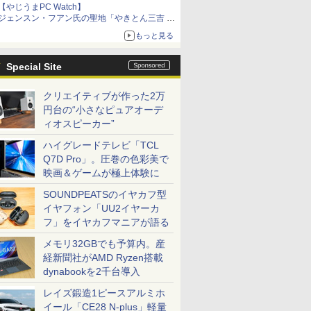
【やじうまPC Watch】
ジェンスン・フアン氏の聖地「やきとん三吉 神
田北口店」で「ご来店記念コース」を娘と堪能
もっと見る
～コース名を変更したのはNVIDIAに怒られたか
らではない
Special Site
クリエイティブが作った2万
円台の“小さなピュアオーデ
ィオスピーカー”
ハイグレードテレビ「TCL
Q7D Pro」。圧巻の色彩美で
映画＆ゲームが極上体験に
SOUNDPEATSのイヤカフ型
イヤフォン「UU2イヤーカ
フ」をイヤカフマニアが語る
メモリ32GBでも予算内。産
経新聞社がAMD Ryzen搭載
dynabookを2千台導入
レイズ鍛造1ピースアルミホ
イール「CE28 N-plus」軽量