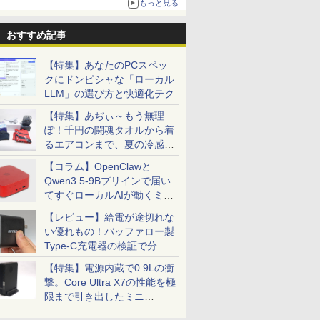
もっと見る
おすすめ記事
【特集】あなたのPCスペッ
クにドンピシャな「ローカル
LLM」の選び方と快適化テク
【特集】あぢぃ～もう無理
ぽ！千円の闘魂タオルから着
るエアコンまで、夏の冷感グ
ッズ一挙紹介
【コラム】OpenClawと
Qwen3.5-9Bプリインで届い
てすぐローカルAIが動くミニ
PC「SER9 Pro」
【レビュー】給電が途切れな
い優れもの！バッファロー製
Type-C充電器の検証で分か
ったこと
【特集】電源内蔵で0.9Lの衝
撃。Core Ultra X7の性能を極
限まで引き出したミニ
PC「GPD BOX」