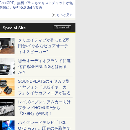
ChatGPT、無料プランもテキストチャットが無
制限に。GPT-5.6 Solも改善
もっと見る
Special Site
クリエイティブが作った2万
円台の“小さなピュアオーデ
ィオスピーカー”
総合オーディオブランドに進
化するSHANLINGとは何者
か？
SOUNDPEATSのイヤカフ型
イヤフォン「UU2イヤーカ
フ」をイヤカフマニアが語る
レイズのプレミアムカー向け
ブランドHOMURAから
「2×9R」が登場！
ハイグレードテレビ「TCL
Q7D Pro」。圧巻の色彩美で