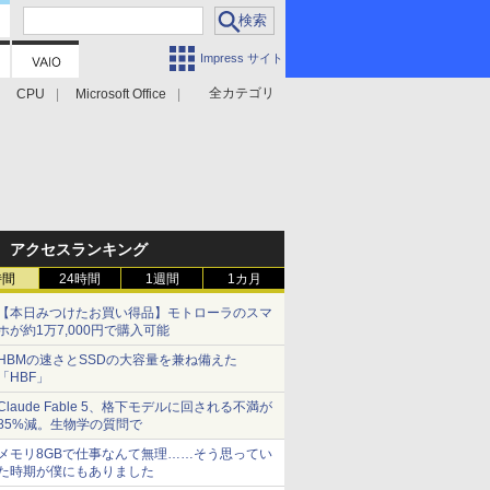
Impress サイト
全カテゴリ
CPU
Microsoft Office
アクセスランキング
時間
24時間
1週間
1カ月
【本日みつけたお買い得品】モトローラのスマ
ホが約1万7,000円で購入可能
HBMの速さとSSDの大容量を兼ね備えた
「HBF」
Claude Fable 5、格下モデルに回される不満が
85%減。生物学の質問で
メモリ8GBで仕事なんて無理……そう思ってい
た時期が僕にもありました