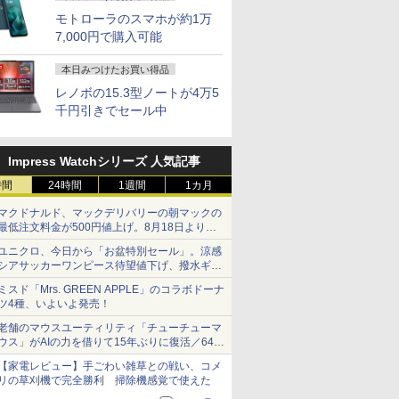
モトローラのスマホが約1万
7,000円で購入可能
本日みつけたお買い得品
レノボの15.3型ノートが4万5
千円引きでセール中
Impress Watchシリーズ 人気記事
時間
24時間
1週間
1カ月
マクドナルド、マックデリバリーの朝マックの
最低注文料金が500円値上げ。8月18日より
1,500円から受付
ユニクロ、今日から「お盆特別セール」。涼感
シアサッカーワンピース待望値下げ、撥水ギア
ショーツは1990円に
ミスド「Mrs. GREEN APPLE」のコラボドーナ
ツ4種、いよいよ発売！
老舗のマウスユーティリティ「チューチューマ
ウス」がAIの力を借りて15年ぶりに復活／64bit
化、Windows 10/11、「Chrome」も走り回
【家電レビュー】手ごわい雑草との戦い、コメ
る。復活記念で2026年末まで500円
リの草刈機で完全勝利 掃除機感覚で使えた