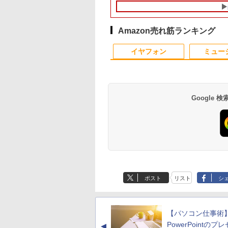
Windows11 初期
i5-1235U 16GB 爆速
メモ
4GB/8GB/16GB/SS
済 Webカメラ
NVMe式256GB-SSD
リ:4GB/8GB/SSD:128GB/256GB/512GB/1T
型/USB 3.0/DVD/S
om 日本語キーボー
カメラ 無線Wi-Fi6 リ
型/フル
ードスロット/Wi-
4.1型 Intel
カバリ Office付き
HD/wifi/HDMI/USB3.0/
Fi/Office/無線マウ
Amazon売れ筋ランキング
eron メモリ8GB
Win11【中古ノートパ
中古 ノートパソコン/モ
古 パソコン/中古PC
10
10
1
1
1
2
2
2
D1TB(最大) 大容量
ソコン 中古PC】送料
バイルPC/Windows11
ートパソコ
イヤフォン
ミュー
テリービジネス 大
無料 あす楽対応 即日
ン/Windows11
 プレゼント 学生
発送（Windows10も
対応可能 Win10）
Google
値引／デスクトップPC デスクトップ パソ
モニター 17インチ
巻】 キングダム 1-
【送料無料】TF: HP
DIME (ダイム) 2026年
【おまかせPC】 デス
厳選大手メーカー 中古
キングダム 80 （ヤン
中古パソコン | HP |
PHILIPS モニター 23
信じていた仲間達に
rei5 ビジネス Windows11 SSD500GB メ
SA対応 壁掛け ノン
巻セット （ヤングジ
E243i ワイド液晶モニ
11月号 [雑誌] 【特集:
クトップパソコン
パソコンモニター 液晶
グジャンプコミック
ProDesk 600 G4 SF 
インチ 243V5 VAパ
ンジョン奥地で殺さ
年保証 安い 激安 オフィス業務 事務作業 デス
 HDMI VGA VA
プコミックス） [
ター 23.8インチ
踊る大捜査線】
Win11搭載 省スペース
モニター シークレット
ス） [ 原 泰久 ]
Windows11 | デス
ル 1920x1080 フルH
かけたがギフト『無
ック 新品 動画視聴 おしゃれ レビュー特
ル SXGA
久 ]
WUXGA(1920x1200) 入
型 第8世代Core i5 /
22インチ ワイド
ップ | 一年保証 | 第
HDMI スピーカー内
ガチャ』でレベル999
,800
,870
￥7,980
￥1,300
￥19,800
￥5,800
￥770
￥39,980
￥6,600
￥792
み★
0×1024 4:3 液晶デ
力端子
8GB以上 / SSD/HDDス
epson dell nec 富士通
代 | Core i5 8500
中古ディスプレイ
の仲間達を手に入れ
Anker Soundcore
BRUCE WAYNE feat.
【Amazon.co.jp限
薬屋のひとりごと 17
Anker Soundcore
BRUCE WAYNE feat
by Amazon 天然水
異世界居酒屋「の
プレイ PCモニタ
『HDMI/Displayport/D-
トレージ選択式 有名メ
acer io-data 等 中古モ
3.0(〜最大4.1)GHz |
元パーティーメンバ
P40i ブラック
Flo Milli, ATL Jacob
定】 い・ろ・は・す
巻 (デジタル版ビッグ
P31i ブラック
Flo Milli, ATL Jacob
ラベルレス 500ml
ぶ」(22) (角川コミッ
サブモニター 防犯
Sub』 高さ調整・ピボ
ーカー（DELL HP 富士
ニター 22 pcモニター
MEM:16GB |
と世界に復讐＆『ざ
[Explicit]
2L PET ラベルレス
ガンガンコミックス)
[Explicit]
×24本 富士山の天然
クス・エース)
ラ 監視モニター
ット チルトスリムベゼ
通 NEC レノボ）から
液晶ディスプレイ 液晶
SSD:512GB(新品) |
ぁ！』します！【電
￥7,990
￥5,990
ポスト
リスト
シ
×8本
水 バナジウム含有 
 受付 薄型 軽量
ルデザイン 24型ノング
ご提供 中古 省スペース
モニタ pcモニタ ワイ
DVDマルチ | 無線LA
書籍】
￥250
￥1,112
￥770
￥250
￥1,380
￥832
ミネラルウォーター
-T0170 ブロード
レア 液晶ディスプレイ
デスクトップ
ドモニター 店長おまか
なし | Win11Pro64bi
ペットボトル 静岡県
ッチ
3ケ月保証】
Windows11 Office付
せ メーカーおまかせ 福
産 500ミリリットル
き 設定済みですぐ使え
袋 【中古】【あす楽】
【パソコン仕事術
(Smart Basic)
るPC
PowerPointのプ
▲