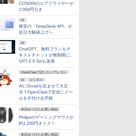
COSORIのエアフライヤーが
2,000円引き
AI
格安の「DeepSeek API」が
近日大幅値上げへ
AI
ChatGPT、無料プランもテ
キストチャットが無制限に。
GPT-5.6 Solも改善
OpenClawで試したいアレコレ
AI
ビジネス
AIにGmailを読ませて大丈
夫？OpenClawで安全にメー
ルを片付ける手順
本日みつけたお買い得品
Philipsのゲーミングマウスが
約1,200円オトク！
本日みつけたお買い得品