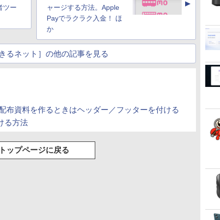
▲
リング 自動ペアリン
者ツー
ャージする方法。Apple
グ Type-C充電 マイ
Payでラクラク入金！ ほ
ク付き 防水 タッチ式
か
音量調整 スポーツ/通
勤/通学/WEB会議(ホ
ワイト)
きるネット］の他の記事を見る
ntで配布資料を作るときはヘッダー／フッターを付ける
ける方法
トップページに戻る