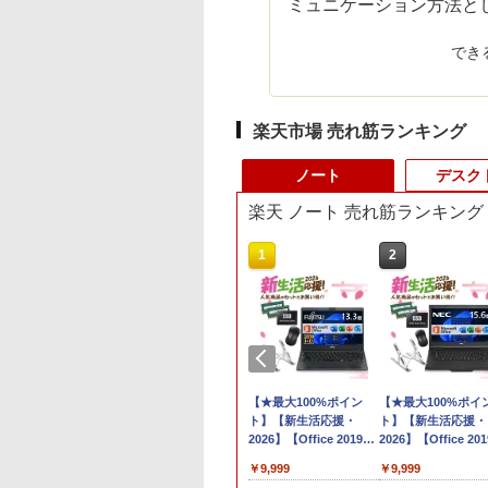
ミュニケーション方法と
でき
楽天市場 売れ筋ランキング
ノート
デスク
楽天 ノート 売れ筋ランキング
10
1
2
品】【楽天1
中古 フルHD 13.3イン
【★最大100%ポイン
【★最大100%ポイ
】ノートパソコン
チ TOSHIBA
ト】【新生活応援・
ト】【新生活応援・
第13世代CPU搭載
dynabook G83KV
2026】【Office 2019
2026】【Office 201
トPC Office付き
Windows11 10コア 卓
H&B】富士通
H&B】NEC VersaPr
,800
￥35,189
￥9,999
￥9,999
トパソコン 初心者
越性能 第12世代Core
MU937/Celeron 3865U/
第4世代 Core i5/メ