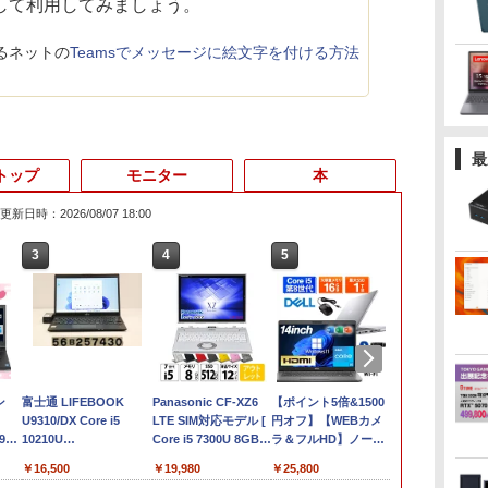
して利用してみましょう。
るネットの
Teamsでメッセージに絵文字を付ける方法
最
トップ
モニター
本
更新日時：2026/08/07 18:00
3
4
5
6
ン
富士通 LIFEBOOK
Panasonic CF-XZ6
【ポイント5倍&1500
HP
U9310/DX Core i5
LTE SIM対応モデル [
円オフ】【WEBカメ
450G7(20F38
9
10210U
Core i5 7300U 8GBメ
ラ＆フルHD】ノート
中古 Core i5
o/
1.6GHz/8GB/256GB(SSD)/13.3W/FHD(1920x1080)/Win11
モリ 256GB SSD 12.1
パソコン 中古 パソコ
(10210U)/メ
￥16,500
￥19,980
￥25,800
￥27,500
モリ:
バッテリ劣化【中古】
型 カメラ付き ] : アウ
ン 14インチ 最大
8GB/SSD25