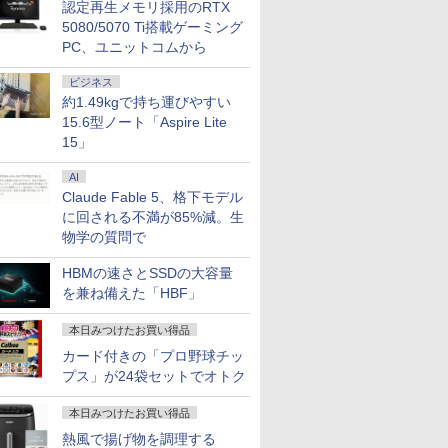
認定再生メモリ採用のRTX
チ [訳あり
｜テンキー DVD 搭載
14/15.6インチ型ワイド
向け Windows11 初期
i5-1235U
頃購入
｜Core i5 第7世代 メ
液晶 フルHD 第14世代
設定済 Webカメラ
NVMe式25
5080/5070 Ti搭載ゲーミング
モリ 8GB SSD 256GB
CPU intel N3450 Core
zoom 日本語キーボー
カメラ 無線W
PC、ユニットコムから
｜店長厳選 Lenovo
i5 i7 メモリ
ド 14.1型 Intel
カバリ Off
ThinkPad 15.6型
8GB~32GB
Celeron メモリ8GB
Win11【
ビジネス
7
7
8
8
7
9
9
10
10
Bluetooth Wi-Fi 無線
SSD128GB~1TB WEB
SSD1TB(最大) 大容量
ソコン 中
約1.49kgで持ち運びやすい
｜中古 パソコン 中古
カメラ テンキー付き
バッテリービジネス 大
無料 あす
15.6型ノート「Aspire Lite
PC Word Excel
大容量 大画面 zoom軽
学生 プレゼント 学生
発送（Win
15」
量 初心者向け
向け
対応可能 W
AI
Claude Fable 5、格下モデル
に回される不満が85%減。生
INISFORUM BD895i SE/BD775i SE
レイ ア
音が聞け
Yoothi 互換品 液晶
送料無料【中古】アオ
24G4/11 23.8インチ フ
継体天皇 六世紀に現れ
＼マラソン限定値引／デスクトップPC デスク
液晶モニター 17インチ
【全巻】 キングダム 1-
【送料無料】
DIME (ダイ
物学の質問で
ーボード 、AMD Ryzen 9 8945HX /Ryzen 7
ータ
ずかん
14.0インチ 富士通
アシ 1〜40巻 までの全
ルHD 180Hz ゲーミン
た世襲王権の「始祖
コン 第14世代 corei5 ビジネス Windows11 S
VESA対応 壁掛け ノン
79巻セット （ヤングジ
E243i 
11月号 [雑
ミングPC、 DDR5+PCIe 4.0 SSDスロッ
B [液晶デ
き
FUJISTU FMV
巻セット ビッグコミッ
グモニター FastIPS
王」 （中公新書） [ 河
モリ 16GB 1年保証 安い 激安 オフィス業務 
グレア HDMI VGA VA
ャンプコミックス） [
ター 23.8
踊る大捜査
HBMの速さとSSDの大容量
x16、M.2 2230 key Eスロット 、2.5G
.8型/ブラ
LIFEBOOK WU2/J
クス 小林有吾 小学館
1ms(GTG)
内春人 ]
クワーク 高スペック 新品 動画視聴 おしゃれ
パネル SXGA
原 泰久 ]
WUXGA(19
￥12,800
￥24,200
￥13,591
￥1,100
￥88,350
￥14,800
￥56,870
￥7,980
￥1,300
を兼ね備えた「HBF」
2.1/DP1.4/USB-C 3画面出力 ベアボーンキッ
フレームレ
FMVUH04002 対応 30
（青年コミック）
典あり★本体のみ★
1280×1024 4:3 液晶デ
力端子
ピン 1920x1200
ィスプレイ PCモニタ
『HDMI/Dis
WUXGA IPS LED LCD
ー サブモニター 防犯
Sub』 高
本日みつけたお買い得品
液晶ディスプレイ 修理
カメラ 監視モニター
ット チル
カード付きの「プロ野球チッ
交換用液晶パネル
店舗 受付 薄型 軽量
ルデザイン 
プス」が24袋セットでオトク
LCD-T0170 ブロード
レア 液晶
ウォッチ
3ケ月保証
本日みつけたお買い得品
熱風で揚げ物を調理する