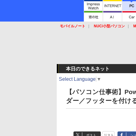
モバイルノート
NUC/小型パソコン
M
SSD
キーボード
マウス
本日のできるネット
Select Language
▼
【パソコン仕事術】Pow
ダー／フッターを付ける
ポスト
リスト
シ