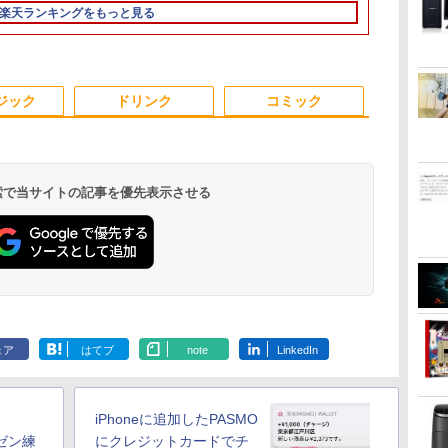
D:128GB/256GB/512GB/1TB/15.6
【20260619】
トレット ●【今だけ
SSD1TB メモリ16GB
HD15.6イン
楽天ランキングをもっと見る
B/13.3
Dカ
SSD倍増中↑】 中古
Core i5 第8世代
品] 2020年
ノートパソコン レッ
Microsoft Office付き
ス/中
ツノート Let's note
Windows11 DELL
 ノ
2in1タブレットOffice
Latitude 5400
3
3
3
4
4
4
5
5
5
6
6
6
選択可 PC おしゃれな
Microsoft Office付き
ジック
ドリンク
コミック
カラーから選べる
中古ノートパソコン
ノートPC パソコン カ
メラ 軽量 薄型
 検索で当サイトの記事を優先表示させる
.6
ダ
【週末限定999円
【中古】【液晶モニタ
異世界居酒屋「のぶ」
【正規永久版Office付
【500円OFFクーポン
施設基準パーフェクト
デスクトップパソコン
【公式・メーカー直
小学館 学習まんがシリ
【★20％OFF】M
液晶ディスプ
タッチペンで
|
ネ
れ
OFF！】 中古パソコン
ー】NEC 24型ワイド液
(22) 【電子書籍】[ 蝉
き】ミニpc 【Intel
配布中】モバイルモニ
ブック 2026年度版 [
デル DELL optiplex
販・送料無料】モニタ
ーズ 学習まんが世界の
MiNi-ITXマザ
イ・オー・デ
る! はじめて
クト
D
限
中古 デスクトップパソ
晶ディスプレイ LCD-
川 夏哉 ]
N5095 LPDDR4X
ター 15.6 インチ フル
一般社団法人日本施設
3070SF Micro 9世代
ー 新品 フルHD HP
歴史21巻セット
7745HX、ゲー
LCD-A241D
1000 英語つ
8世
蔵
9
コン Office付き 第10世
AS241F 3辺スリムベ
16GB 256GB SSD】
HD モニター デュアル
基準管理士協会 ]
Core i5 メモリ8GB
Series 3 Pro 322pe
ト、PCIe 5.0
ィスプレイ 23
￥45,999
￥7,480
￥924
￥49,800
￥9,999
￥22,000
￥32,780
￥11,280
￥22,638
￥63,999
￥12,720
￥5,478
て
代 フルHD 安心サポー
ゼル採用 24インチ ブ
mini pc Windows11
ディスプレイ ポータブ
16GB SSD256GB
21.45インチFHDモニ
RJ45、HDMI
ック/5Y/3辺
.
Anker Soundcore
On My Road
by Amazon 天然水
ONE PIECE モノクロ
【2026年アップグレ
On My Road
by Amazon 炭酸水
HUNTER×HUNTER
Xiaomi シャオミ
BUGS LIFE
コカ・コーラ やかんの
スーパーの裏でヤニ吸
ー
ト 仕事用 液晶セット
ルーライト低減機能 マ
Pro 超軽量 4コア/4ス
ル モバイルディスプレ
HDMI office
ター IPS 21.5型 角度調
ト
ス]
Liberty 5 ミッドナイ
(Stadium ver.)
ラベルレス 2L×9本
版 115 (ジャンプコミ
ード版】AOKIMI ワ
(Stadium ver.)
ラベルレス 500ml
モノクロ版 39 (ジャ
REDMI Buds 8 Lite ワ
麦茶 from 爽健美茶 ラ
うふたり 9巻 (デジタル
ま
Windows11 Pro
ルチディスプレイ
レッド 2.9GHz ミニパ
イ 高画質 液晶 IPSパネ
Windows11 pro Win11
整 VESA 100Hz 液晶
￥250
トブラック
ックスDIGITAL)
イヤレスイヤホン
×24本 強炭酸水 ペッ
ンプコミックス
イヤレスイヤホン
ベルレス
版ビッグガンガンコミ
子
EPSON Endeavor
ソコン 静音 M.2 2242
ル セカンド サブモニ
4K 対応 ミニPC デスク
HDMI VGA PS5
￥250
￥1,117
￥250
ェア
はてブ
note
LinkedIn
水
bluetooth イヤホン
トボトル 500ミリリ
DIGITAL)
Bluetooth 5.4 ノイズ
650mlPET×24本
ックス)
N:
AT997/E Core i5 16GB
SATA WIFI6
ター 薄型 軽量 家庭用
トップパソコン デスク
Switch 3年保証 転送不
￥14,990
￥594
￥1,964
￥1,625
￥572
￥3,480
￥2,009
￥810
V12 小型軽量 ブルー
ットル (Smart
キャンセリング ANC
t
22インチ 中古 パソコ
Bluetooth5.2 4K
テレワーク スマートフ
トップ PC 中古パソコ
可 (型番：AK2F1UT）
トゥースHi-Fi 最大
Basic)
36時間再生
ン デスクトップパソコ
HDMI 2画面出力 デス
ォン
ン 1186aR 10249091
36時間再生 ぶるーと
ン
クトップPC みにpc 省
】
iPhoneに追加したPASMO
ゅーす コードレス
エネ オフィス高速起動
ENCノイズキャンセ
レゼン練
にクレジットカードでチ
省電力 静音設計