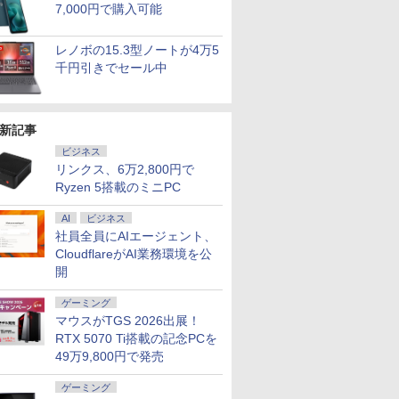
7,000円で購入可能
レノボの15.3型ノートが4万5
千円引きでセール中
新記事
ビジネス
リンクス、6万2,800円で
Ryzen 5搭載のミニPC
7
8
9
10
AI
ビジネス
社員全員にAIエージェント、
CloudflareがAI業務環境を公
開
ゲーミング
マウスがTGS 2026出展！
レビュー投稿 5年保証
楽天ランキング1位★
【新品】【楽天1
中古 フルHD
RTX 5070 Ti搭載の記念PCを
PA#ABJ:Win10)
｜MS Office 2024
三年保証 新品 ノート
位！】ノートパソコン
チ TOSHI
49万9,800円で発売
-1.6GHz
H&B 搭載｜中古ノー
パソコン パソコン
新品第13世代CPU搭載
dynabook
モリ
トパソコン
Office付き
ノートPC Office付き
Windows
￥29,800
￥34,680
￥29,800
￥35,189
ゲーミング
6GB/フル
Windows11 Office付
Windows11搭載
ノートパソコン 初心者
越性能 第1